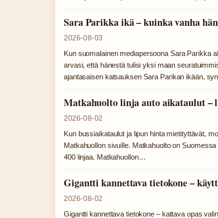
Sara Parikka ikä – kuinka vanha hän
2026-08-03
Kun suomalainen mediapersoona Sara Parikka aloit
arvasi, että hänestä tulisi yksi maan seuratuimmist
ajantasaisen katsauksen Sara Parikan ikään, s
Matkahuolto linja auto aikataulut – l
2026-08-02
Kun bussiaikataulut ja lipun hinta mietityttävät, 
Matkahuollon sivuille. Matkahuolto on Suomessa k
400 linjaa. Matkahuollon…
Gigantti kannettava tietokone – käyttö
2026-08-02
Gigantti kannettava tietokone – kattava opas vali