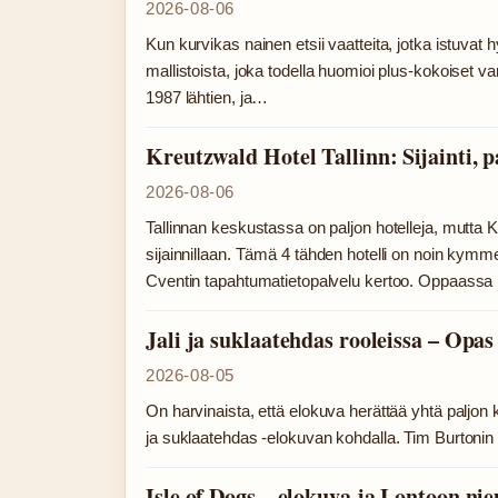
2026-08-06
Kun kurvikas nainen etsii vaatteita, jotka istuvat
mallistoista, joka todella huomioi plus-kokoiset v
1987 lähtien, ja…
Kreutzwald Hotel Tallinn: Sijainti, p
2026-08-06
Tallinnan keskustassa on paljon hotelleja, mutta Kr
sijainnillaan. Tämä 4 tähden hotelli on noin ky
Cventin tapahtumatietopalvelu kertoo. Oppaass
Jali ja suklaatehdas rooleissa – Opas 
2026-08-05
On harvinaista, että elokuva herättää yhtä paljon k
ja suklaatehdas -elokuvan kohdalla. Tim Burtoni
Isle of Dogs – elokuva ja Lontoon n