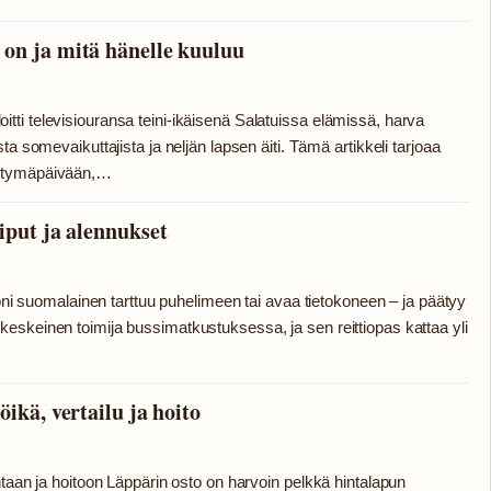
 on ja mitä hänelle kuuluu
ti televisiouransa teini-ikäisenä Salatuissa elämissä, harva
a somevaikuttajista ja neljän lapsen äiti. Tämä artikkeli tarjoaa
yntymäpäivään,…
iput ja alennukset
moni suomalainen tarttuu puhelimeen tai avaa tietokoneen – ja päätyy
eskeinen toimija bussimatkustuksessa, ja sen reittiopas kattaa yli
ikä, vertailu ja hoito
ntaan ja hoitoon Läppärin osto on harvoin pelkkä hintalapun