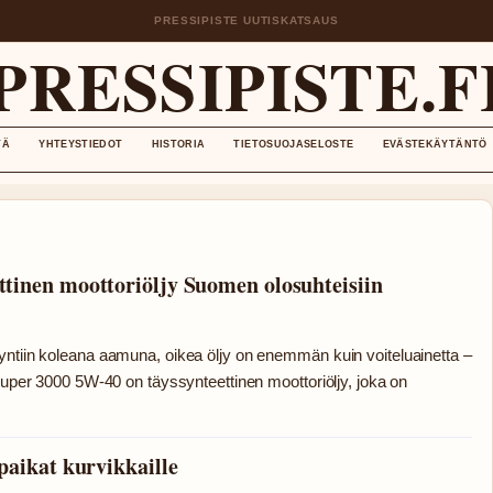
PRESSIPISTE UUTISKATSAUS
PRESSIPISTE.F
TÄ
YHTEYSTIEDOT
HISTORIA
TIETOSUOJASELOSTE
EVÄSTEKÄYTÄNTÖ
tinen moottoriöljy Suomen olosuhteisiin
yntiin koleana aamuna, oikea öljy on enemmän kuin voiteluainetta –
 Super 3000 5W-40 on täyssynteettinen moottoriöljy, joka on
paikat kurvikkaille