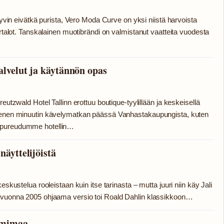
 hyvin eivätkä purista, Vero Moda Curve on yksi niistä harvoista
artalot. Tanskalainen muotibrändi on valmistanut vaatteita vuodesta
alvelut ja käytännön opas
eutzwald Hotel Tallinn erottuu boutique-tyylillään ja keskeisellä
mmenen minuutin kävelymatkan päässä Vanhastakaupungista, kuten
a pureudumme hotellin…
näyttelijöistä
eskustelua rooleistaan kuin itse tarinasta – mutta juuri niin käy Jali
n vuonna 2005 ohjaama versio toi Roald Dahlin klassikkoon…
iemimaa