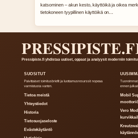
katsominen – akun kesto, käyttöikä ja oikea merkk
tietokoneen tyypillinen käyttöikä on…
PRESSIPISTE.F
Pressipiste.fi yhdistaa uutiset, oppaat ja analyysit moderniin toimituk
SUOSITUT
UUSIMM
Paivittaiset toimitusbriefit ja luottamusresurssit nopeaa
Tuoreimmat u
varmistusta varten.
ennen julkai
Tietoa meistä
Mobil Sup
moottori
Yhteystiedot
Vero Moda
Historia
kurvikkai
Tietosuojaseloste
Kreutzwald
Evästekäytäntö
käytännö