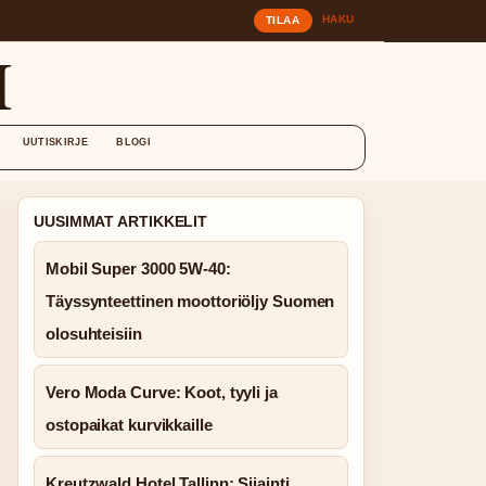
HAKU
TILAA
I
UUTISKIRJE
BLOGI
UUSIMMAT ARTIKKELIT
Mobil Super 3000 5W-40:
Täyssynteettinen moottoriöljy Suomen
olosuhteisiin
Vero Moda Curve: Koot, tyyli ja
ostopaikat kurvikkaille
Kreutzwald Hotel Tallinn: Sijainti,