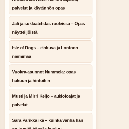
palvelut ja käytännön opas
Jali ja suklaatehdas rooleissa – Opas
näyttelijöistä
Isle of Dogs – elokuva ja Lontoon
niemimaa
Vuokra-asunnot Nummela: opas
hakuun ja hintoihin
Musti ja Mirri Keljo – aukioloajat ja
palvelut
Sara Parikka ikä – kuinka vanha hän
on ja mitä hänelle kuuluu