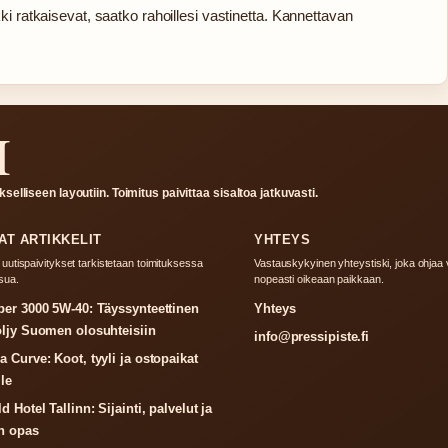
i ratkaisevat, saatko rahoillesi vastinetta. Kannettavan
I
selliseen layoutiin. Toimitus paivittaa sisaltoa jatkuvasti.
AT ARTIKKELIT
YHTEYS
utispaivitykset tarkistetaan toimituksessa
Vastauskykyinen yhteystiski, joka ohjaa v
sua.
nopeasti oikeaan paikkaan.
er 3000 5W-40: Täyssynteettinen
Yhteys
öljy Suomen olosuhteisiin
info@pressipiste.fi
 Curve: Koot, tyyli ja ostopaikat
lle
 Hotel Tallinn: Sijainti, palvelut ja
n opas