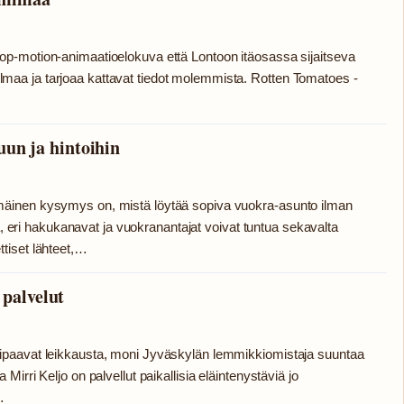
p-motion-animaatioelokuva että Lontoon itäosassa sijaitseva
aa ja tarjoaa kattavat tiedot molemmista. Rotten Tomatoes -
un ja hintoihin
äinen kysymys on, mistä löytää sopiva vuokra-asunto ilman
aa, eri hakukanavat ja vuokranantajat voivat tuntua sekavalta
tiset lähteet,…
 palvelut
ipaavat leikkausta, moni Jyväskylän lemmikkiomistaja suuntaa
irri Keljo on palvellut paikallisia eläintenystäviä jo
…