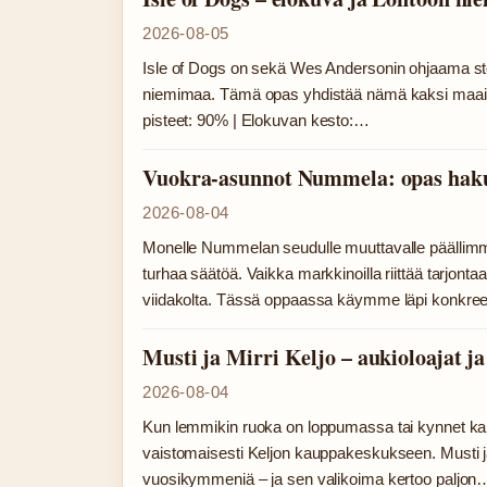
2026-08-05
Isle of Dogs on sekä Wes Andersonin ohjaama sto
niemimaa. Tämä opas yhdistää nämä kaksi maailm
pisteet: 90% | Elokuvan kesto:…
Vuokra-asunnot Nummela: opas haku
2026-08-04
Monelle Nummelan seudulle muuttavalle päällimm
turhaa säätöä. Vaikka markkinoilla riittää tarjont
viidakolta. Tässä oppaassa käymme läpi konkreet
Musti ja Mirri Keljo – aukioloajat ja
2026-08-04
Kun lemmikin ruoka on loppumassa tai kynnet ka
vaistomaisesti Keljon kauppakeskukseen. Musti ja M
vuosikymmeniä – ja sen valikoima kertoo paljon