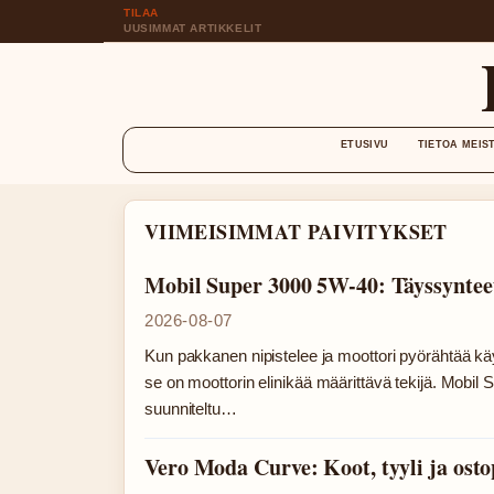
TILAA
UUSIMMAT ARTIKKELIT
ETUSIVU
TIETOA MEIS
VIIMEISIMMAT PAIVITYKSET
Mobil Super 3000 5W-40: Täyssynteet
2026-08-07
Kun pakkanen nipistelee ja moottori pyörähtää kä
se on moottorin elinikää määrittävä tekijä. Mobil
suunniteltu…
Vero Moda Curve: Koot, tyyli ja osto