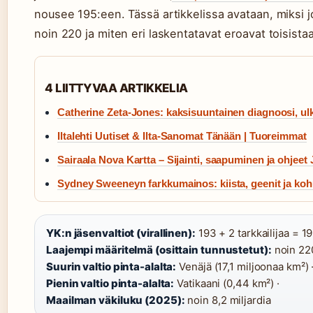
nousee 195:een. Tässä artikkelissa avataan, miksi j
noin 220 ja miten eri laskentatavat eroavat toisista
4 LIITTYVAA ARTIKKELIA
Catherine Zeta-Jones: kaksisuuntainen diagnoosi, ul
Iltalehti Uutiset & Ilta-Sanomat Tänään | Tuoreimmat
Sairaala Nova Kartta – Sijainti, saapuminen ja ohjeet
Sydney Sweeneyn farkkumainos: kiista, geenit ja ko
YK:n jäsenvaltiot (virallinen):
193 + 2 tarkkailijaa = 19
Laajempi määritelmä (osittain tunnustetut):
noin 220
Suurin valtio pinta-alalta:
Venäjä (17,1 miljoonaa km²) 
Pienin valtio pinta-alalta:
Vatikaani (0,44 km²) ·
Maailman väkiluku (2025):
noin 8,2 miljardia