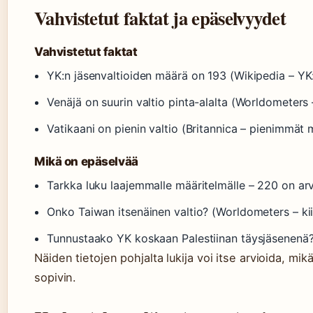
Vahvistetut faktat ja epäselvyydet
Vahvistetut faktat
YK:n jäsenvaltioiden määrä on 193 (Wikipedia – YK:
Venäjä on suurin valtio pinta-alalta (Worldometer
Vatikaani on pienin valtio (Britannica – pienimmät 
Mikä on epäselvää
Tarkka luku laajemmalle määritelmälle – 220 on a
Onko Taiwan itsenäinen valtio? (Worldometers – kiis
Tunnustaako YK koskaan Palestiinan täysjäsenenä
Näiden tietojen pohjalta lukija voi itse arvioida, 
sopivin.