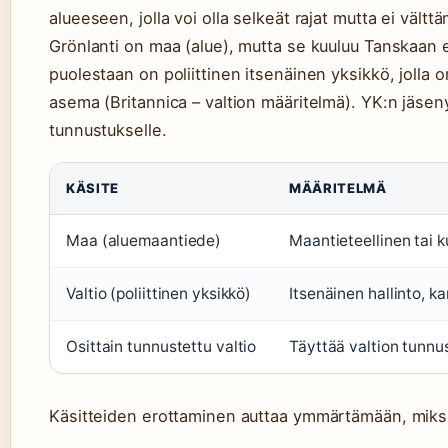
alueeseen, jolla voi olla selkeät rajat mutta ei vältt
Grönlanti on maa (alue), mutta se kuuluu Tanskaan ei
puolestaan on poliittinen itsenäinen yksikkö, jolla o
asema (Britannica – valtion määritelmä). YK:n jäseny
tunnustukselle.
KÄSITE
MÄÄRITELMÄ
Maa (aluemaantiede)
Maantieteellinen tai k
Valtio (poliittinen yksikkö)
Itsenäinen hallinto, k
Osittain tunnustettu valtio
Täyttää valtion tunnu
Käsitteiden erottaminen auttaa ymmärtämään, miksi