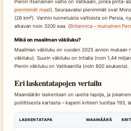
Pienin itsenäinen valtio on Vatikaani, jonka pinta-al
pienimmät maat
). Seuraavaksi pienimmät ovat Mona
(26 km²). Vanhin tunnetuista valtioista on Persia, n
alkavan noin 3200 eaa. (
Britannica – muinainen Per
Mikä on maailman väkiluku?
Maailman väkiluku on vuoden 2025 arvion mukaan no
väkiluku). Suurin väkiluku on Intialla (noin 1,44 miljar
Pienin väkiluku on Vatikaanilla (noin 800 asukasta).
Eri laskentatapojen vertailu
Maamäärän laskentaan on useita tapoja, ja jokainen
poliittisesta kartasta – kapein kriteeri tuottaa 193, l
LASKENTATAPA
MAAMÄÄRÄ
KRI