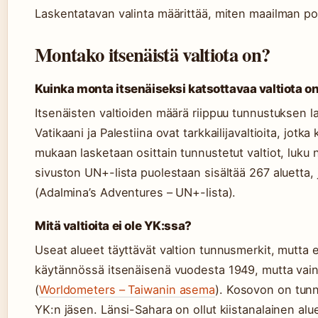
Laskentatavan valinta määrittää, miten maailman po
Montako itsenäistä valtiota on?
Kuinka monta itsenäiseksi katsottavaa valtiota on 
Itsenäisten valtioiden määrä riippuu tunnustuksen la
Vatikaani ja Palestiina ovat tarkkailijavaltioita, jotk
mukaan lasketaan osittain tunnustetut valtiot, lu
sivuston UN+-lista puolestaan sisältää 267 aluetta, 
(Adalmina’s Adventures – UN+-lista).
Mitä valtioita ei ole YK:ssa?
Useat alueet täyttävät valtion tunnusmerkit, mutta e
käytännössä itsenäisenä vuodesta 1949, mutta vain 
(
Worldometers – Taiwanin asema
). Kosovon on tunn
YK:n jäsen. Länsi-Sahara on ollut kiistanalainen al