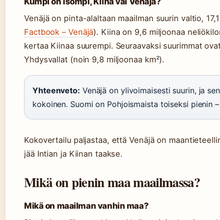
Kumpi on isompi, Kiina vai Venäjä?
Venäjä on pinta-alaltaan maailman suurin valtio, 17,1
Factbook – Venäjä
). Kiina on 9,6 miljoonaa neliökil
kertaa Kiinaa suurempi. Seuraavaksi suurimmat ovat
Yhdysvallat (noin 9,8 miljoonaa km²).
Yhteenveto:
Venäjä on ylivoimaisesti suurin, ja s
kokoinen. Suomi on Pohjoismaista toiseksi pienin –
Kokovertailu paljastaa, että Venäjä on maantieteell
jää Intian ja Kiinan taakse.
Mikä on pienin maa maailmassa?
Mikä on maailman vanhin maa?