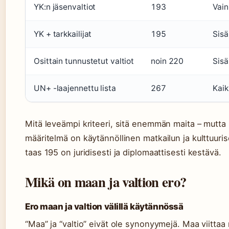
YK:n jäsenvaltiot
193
Vain
YK + tarkkailijat
195
Sisä
Osittain tunnustetut valtiot
noin 220
Sisä
UN+ -laajennettu lista
267
Kaik
Mitä leveämpi kriteeri, sitä enemmän maita – mutta
määritelmä on käytännöllinen matkailun ja kulttuu
taas 195 on juridisesti ja diplomaattisesti kestävä.
Mikä on maan ja valtion ero?
Ero maan ja valtion välillä käytännössä
“Maa” ja “valtio” eivät ole synonyymejä. Maa viittaa 