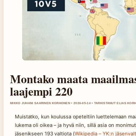
Montako maata maailmas
laajempi 220
MIKKO JUHANI SAARINEN KORHONEN • 2026-05-14 • TARKISTANUT ELIAS KO
Muistatko, kun koulussa opeteltiin luettelemaan maa
lukema oli oikea – ja hyvä niin, sillä asia on monimu
jäsenikseen 193 valtiota (
Wikipedia – YK:n jäsenvalt