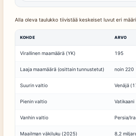
Alla oleva taulukko tiivistää keskeiset luvut eri mää
KOHDE
ARVO
Virallinen maamäärä (YK)
195
Laaja maamäärä (osittain tunnustetut)
noin 220
Suurin valtio
Venäjä (
Pienin valtio
Vatikaani
Vanhin valtio
Persia/Ir
Maailman väkiluku (2025)
8,2 miljar