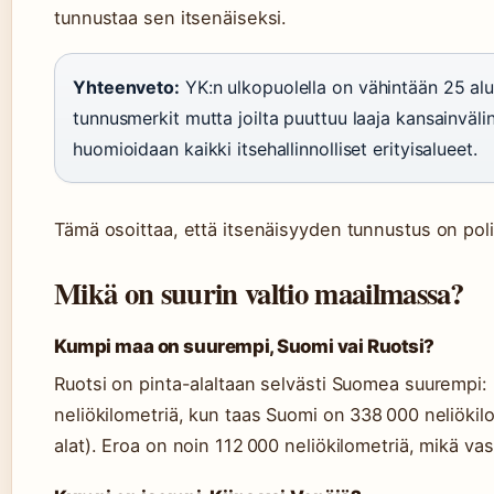
tunnustaa sen itsenäiseksi.
Yhteenveto:
YK:n ulkopuolella on vähintään 25 alue
tunnusmerkit mutta joilta puuttuu laaja kansainväl
huomioidaan kaikki itsehallinnolliset erityisalueet.
Tämä osoittaa, että itsenäisyyden tunnustus on poli
Mikä on suurin valtio maailmassa?
Kumpi maa on suurempi, Suomi vai Ruotsi?
Ruotsi on pinta-alaltaan selvästi Suomea suurempi:
neliökilometriä, kun taas Suomi on 338 000 neliöki
alat). Eroa on noin 112 000 neliökilometriä, mikä va