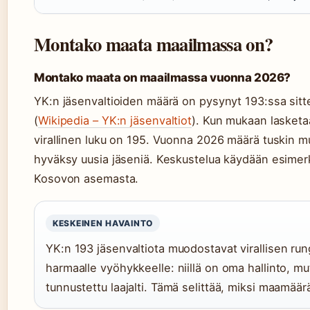
Montako maata maailmassa on?
Montako maata on maailmassa vuonna 2026?
YK:n jäsenvaltioiden määrä on pysynyt 193:ssa sitt
(
Wikipedia – YK:n jäsenvaltiot
). Kun mukaan lasketaan
virallinen luku on 195. Vuonna 2026 määrä tuskin mu
hyväksy uusia jäseniä. Keskustelua käydään esimerk
Kosovon asemasta.
KESKEINEN HAVAINTO
YK:n 193 jäsenvaltiota muodostavat virallisen run
harmaalle vyöhykkeelle: niillä on oma hallinto, mut
tunnustettu laajalti. Tämä selittää, miksi maamäär