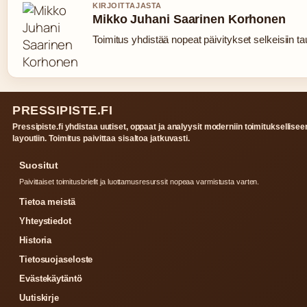
KIRJOITTAJASTA
Mikko Juhani Saarinen Korhonen
Toimitus yhdistää nopeat päivitykset selkeisiin tau
PRESSIPISTE.FI
Pressipiste.fi yhdistaa uutiset, oppaat ja analyysit moderniin toimituksellisee
layoutiin. Toimitus paivittaa sisaltoa jatkuvasti.
Suositut
Paivittaiset toimitusbriefit ja luottamusresurssit nopeaa varmistusta varten.
Tietoa meistä
Yhteystiedot
Historia
Tietosuojaseloste
Evästekäytäntö
Uutiskirje