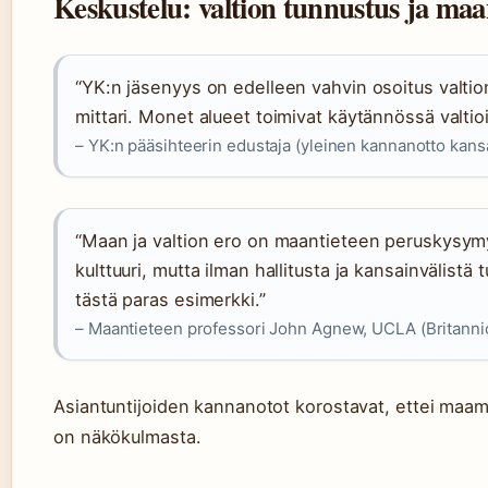
Keskustelu: valtion tunnustus ja maa
“YK:n jäsenyys on edelleen vahvin osoitus valtio
mittari. Monet alueet toimivat käytännössä valtio
– YK:n pääsihteerin edustaja (yleinen kannanotto kans
“Maan ja valtion ero on maantieteen peruskysymys.
kulttuuri, mutta ilman hallitusta ja kansainvälistä 
tästä paras esimerkki.”
– Maantieteen professori John Agnew, UCLA (Britannic
Asiantuntijoiden kannanotot korostavat, ettei maam
on näkökulmasta.