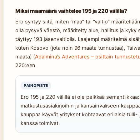
Miksi maamäärä vaihtelee 195 ja 220 välillä?
Ero syntyy siitä, miten “maa” tai “valtio” määritellään.
olla pysyvä väestö, määritelty alue, hallitus ja kyky
täyttyy 193 jäsenvaltiolla. Laajempi määritelmä sisält
kuten Kosovo (jota noin 96 maata tunnustaa), Taiwa
maata) (
Adalmina’s Adventures – osittain tunnustetut
220:een.
PAINOPISTE
Ero 195 ja 220 välillä ei ole pelkkää semantiikkaa:
matkustusasiakirjoihin ja kansainväliseen kauppa
kauppaa käyvät yritykset kohtaavat erilaisia tulli-
kanssa toimivat.