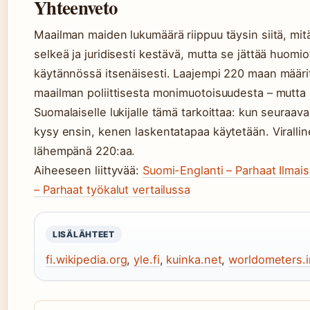
Yhteenveto
Maailman maiden lukumäärä riippuu täysin siitä, mitä
selkeä ja juridisesti kestävä, mutta se jättää huomi
käytännössä itsenäisesti. Laajempi 220 maan määri
maailman poliittisesta monimuotoisuudesta – mutta 
Suomalaiselle lukijalle tämä tarkoittaa: kun seuraa
kysy ensin, kenen laskentatapaa käytetään. Virallin
lähempänä 220:aa.
Aiheeseen liittyvää:
Suomi-Englanti – Parhaat Ilmai
– Parhaat työkalut vertailussa
LISÄLÄHTEET
fi.wikipedia.org
,
yle.fi
,
kuinka.net
,
worldometers.i