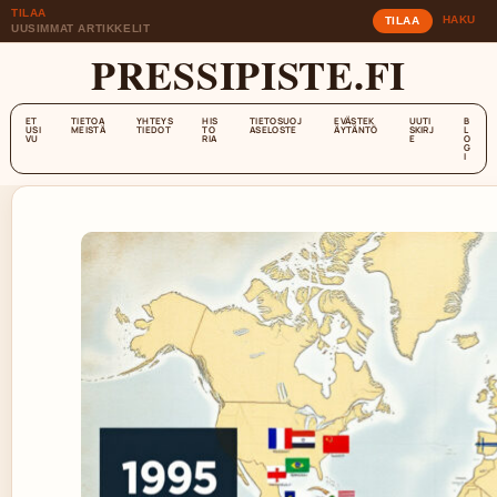
TILAA
HAKU
TILAA
UUSIMMAT ARTIKKELIT
PRESSIPISTE.FI
ET
TIETOA
YHTEYS
HIS
TIETOSUOJ
EVÄSTEK
UUTI
B
USI
MEISTÄ
TIEDOT
TO
ASELOSTE
ÄYTÄNTÖ
SKIRJ
L
VU
RIA
E
O
G
I