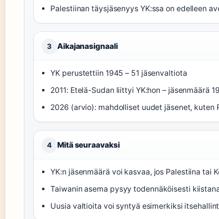
Palestiinan täysjäsenyys YK:ssa on edelleen a
Aikajanasignaali
3
YK perustettiin 1945 – 51 jäsenvaltiota
2011: Etelä-Sudan liittyi YK:hon – jäsenmäärä 1
2026 (arvio): mahdolliset uudet jäsenet, kuten 
Mitä seuraavaksi
4
YK:n jäsenmäärä voi kasvaa, jos Palestiina tai
Taiwanin asema pysyy todennäköisesti kiistana
Uusia valtioita voi syntyä esimerkiksi itsehall