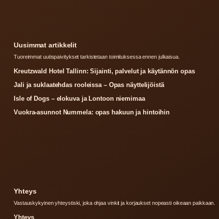
Uusimmat artikkelit
Tuoreimmat uutispaivitykset tarkistetaan toimituksessa ennen julkaisua.
Kreutzwald Hotel Tallinn: Sijainti, palvelut ja käytännön opas
Jali ja suklaatehdas rooleissa – Opas näyttelijöistä
Isle of Dogs – elokuva ja Lontoon niemimaa
Vuokra-asunnot Nummela: opas hakuun ja hintoihin
Yhteys
Vastauskykyinen yhteystiski, joka ohjaa vinkit ja korjaukset nopeasti oikeaan paikkaan.
Yhteys