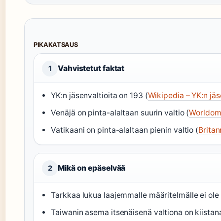
PIKAKATSAUS
Vahvistetut faktat
1
YK:n jäsenvaltioita on 193 (
Wikipedia – YK:n jäs
Venäjä on pinta-alaltaan suurin valtio (
Worldom
Vatikaani on pinta-alaltaan pienin valtio (
Brita
Mikä on epäselvää
2
Tarkkaa lukua laajemmalle määritelmälle ei ole 
Taiwanin asema itsenäisenä valtiona on kiistana