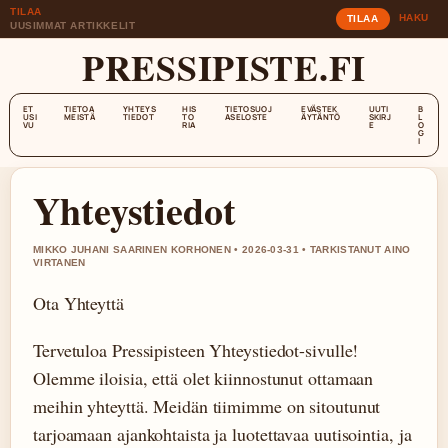
TILAA
HAKU
TILAA
UUSIMMAT ARTIKKELIT
PRESSIPISTE.FI
ET
TIETOA
YHTEYS
HIS
TIETOSUOJ
EVÄSTEK
UUTI
B
USI
MEISTÄ
TIEDOT
TO
ASELOSTE
ÄYTÄNTÖ
SKIRJ
L
VU
RIA
E
O
G
I
Yhteystiedot
MIKKO JUHANI SAARINEN KORHONEN • 2026-03-31 • TARKISTANUT AINO
VIRTANEN
Ota Yhteyttä
Tervetuloa Pressipisteen Yhteystiedot-sivulle!
Olemme iloisia, että olet kiinnostunut ottamaan
meihin yhteyttä. Meidän tiimimme on sitoutunut
tarjoamaan ajankohtaista ja luotettavaa uutisointia, ja