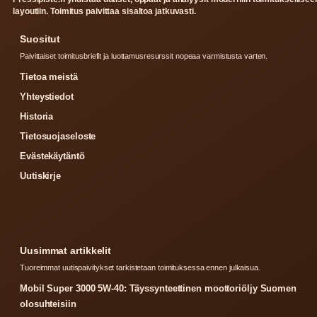
layoutiin. Toimitus paivittaa sisaltoa jatkuvasti.
Suositut
Paivittaiset toimitusbriefit ja luottamusresurssit nopeaa varmistusta varten.
Tietoa meistä
Yhteystiedot
Historia
Tietosuojaseloste
Evästekäytäntö
Uutiskirje
Uusimmat artikkelit
Tuoreimmat uutispaivitykset tarkistetaan toimituksessa ennen julkaisua.
Mobil Super 3000 5W-40: Täyssynteettinen moottoriöljy Suomen
olosuhteisiin