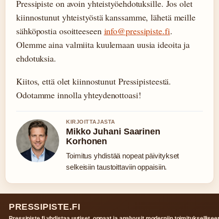
Pressipiste on avoin yhteistyöehdotuksille. Jos olet
kiinnostunut yhteistyöstä kanssamme, lähetä meille
sähköpostia osoitteeseen
info@pressipiste.fi
.
Olemme aina valmiita kuulemaan uusia ideoita ja
ehdotuksia.
Kiitos, että olet kiinnostunut Pressipisteestä.
Odotamme innolla yhteydenottoasi!
KIRJOITTAJASTA
Mikko Juhani Saarinen
Korhonen
Toimitus yhdistää nopeat päivitykset
selkeisiin taustoittaviin oppaisiin.
PRESSIPISTE.FI
Pressipiste.fi yhdistaa uutiset, oppaat ja analyysit moderniin toimituksellisee