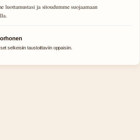
amme luottamustasi ja sitoudumme suojaamaan
lla.
Korhonen
et selkeisiin taustoittaviin oppaisiin.