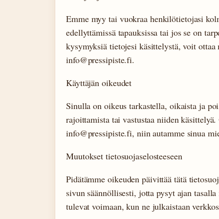
Emme myy tai vuokraa henkilötietojasi kolm
edellyttämissä tapauksissa tai jos se on ta
kysymyksiä tietojesi käsittelystä, voit otta
info@pressipiste.fi.
Käyttäjän oikeudet
Sinulla on oikeus tarkastella, oikaista ja po
rajoittamista tai vastustaa niiden käsittelyä
info@pressipiste.fi, niin autamme sinua m
Muutokset tietosuojaselosteeseen
Pidätämme oikeuden päivittää tätä tietosuoj
sivun säännöllisesti, jotta pysyt ajan tasal
tulevat voimaan, kun ne julkaistaan verkko