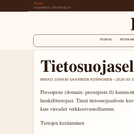
TILAA
UUSIMMAT ARTIKKELIT
ETUSIVU
TIETOA M
Tietosuojasel
MIKKO JUHANI SAARINEN KORHONEN • 2026-03-31
Pressipiste (domain: pressipiste.fi) kunnioi
henkilötietojasi. Tämä tietosuojaseloste k
kun vierailet verkkosivustollamme.
Tietojen kerääminen