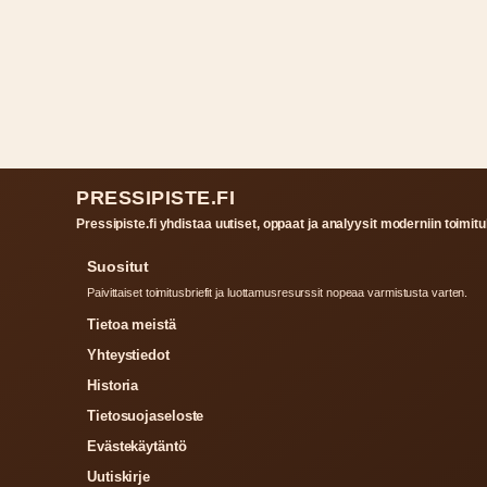
PRESSIPISTE.FI
Pressipiste.fi yhdistaa uutiset, oppaat ja analyysit moderniin toimituk
Suositut
Paivittaiset toimitusbriefit ja luottamusresurssit nopeaa varmistusta varten.
Tietoa meistä
Yhteystiedot
Historia
Tietosuojaseloste
Evästekäytäntö
Uutiskirje