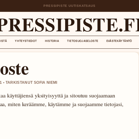
PRESSIPISTE UUTISKATSAUS
PRESSIPISTE.F
EISTÄ
YHTEYSTIEDOT
HISTORIA
TIETOSUOJASELOSTE
EVÄSTEKÄYTÄNTÖ
oste
 • TARKISTANUT SOFIA NIEMI
ttaa käyttäjiensä yksityisyyttä ja sitoutuu suojaamaan
uvaa, miten keräämme, käytämme ja suojaamme tietojasi,