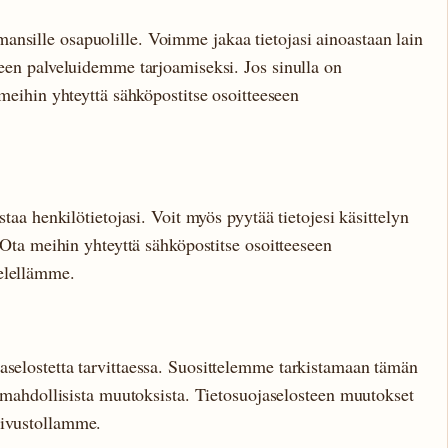
ansille osapuolille. Voimme jakaa tietojasi ainoastaan lain
rpeen palveluidemme tarjoamiseksi. Jos sinulla on
a meihin yhteyttä sähköpostitse osoitteeseen
istaa henkilötietojasi. Voit myös pyytää tietojesi käsittelyn
. Ota meihin yhteyttä sähköpostitse osoitteeseen
ielellämme.
aselostetta tarvittaessa. Suosittelemme tarkistamaan tämän
la mahdollisista muutoksista. Tietosuojaselosteen muutokset
sivustollamme.