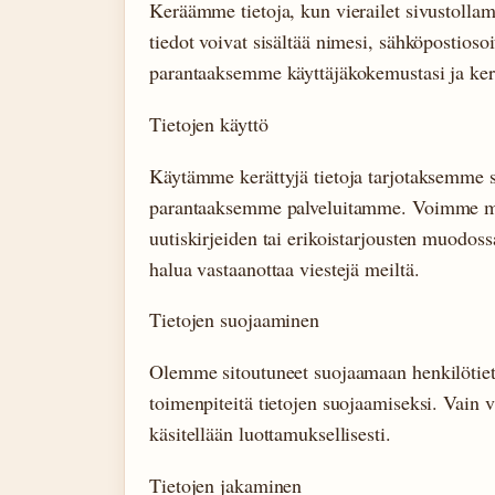
Keräämme tietoja, kun vierailet sivustollamm
tiedot voivat sisältää nimesi, sähköpostioso
parantaaksemme käyttäjäkokemustasi ja ker
Tietojen käyttö
Käytämme kerättyjä tietoja tarjotaksemme sin
parantaaksemme palveluitamme. Voimme myös
uutiskirjeiden tai erikoistarjousten muodossa
halua vastaanottaa viestejä meiltä.
Tietojen suojaaminen
Olemme sitoutuneet suojaamaan henkilötieto
toimenpiteitä tietojen suojaamiseksi. Vain va
käsitellään luottamuksellisesti.
Tietojen jakaminen