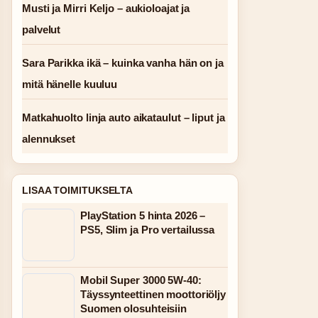
Musti ja Mirri Keljo – aukioloajat ja
palvelut
Sara Parikka ikä – kuinka vanha hän on ja
mitä hänelle kuuluu
Matkahuolto linja auto aikataulut – liput ja
alennukset
LISAA TOIMITUKSELTA
PlayStation 5 hinta 2026 –
PS5, Slim ja Pro vertailussa
Mobil Super 3000 5W-40:
Täyssynteettinen moottoriöljy
Suomen olosuhteisiin