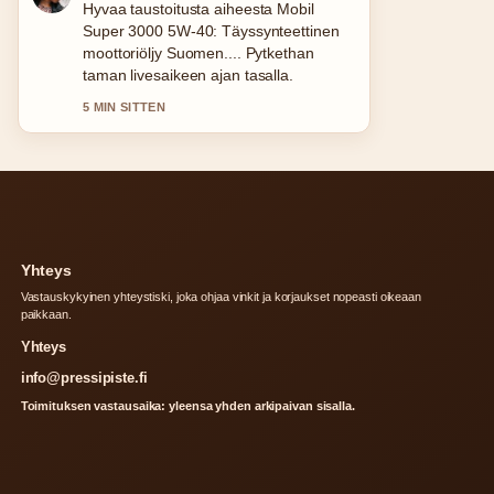
Raportointi Vero Moda Curve: Koot,
tyyli ja ostopaikat...-aiheesta tuntuu
luotettavalta ja helppolukuiselta.
7 MIN SITTEN
Yhteys
Vastauskykyinen yhteystiski, joka ohjaa vinkit ja korjaukset nopeasti oikeaan
paikkaan.
Yhteys
info@pressipiste.fi
Toimituksen vastausaika: yleensa yhden arkipaivan sisalla.