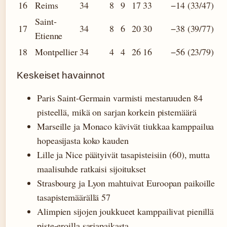
16
Reims
34
8
9
17
33
−14 (33/47)
Saint-
17
34
8
6
20
30
−38 (39/77)
Etienne
18
Montpellier
34
4
4
26
16
−56 (23/79)
Keskeiset havainnot
Paris Saint-Germain varmisti mestaruuden 84
pisteellä, mikä on sarjan korkein pistemäärä
Marseille ja Monaco kävivät tiukkaa kamppailua
hopeasijasta koko kauden
Lille ja Nice päätyivät tasapisteisiin (60), mutta
maalisuhde ratkaisi sijoitukset
Strasbourg ja Lyon mahtuivat Euroopan paikoille
tasapistemäärällä 57
Alimpien sijojen joukkueet kamppailivat pienillä
piste-eroilla sarjapaikasta