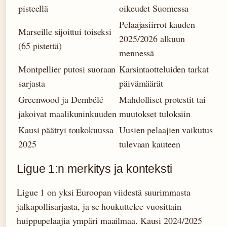
pisteellä
oikeudet Suomessa
Pelaajasiirrot kauden
Marseille sijoittui toiseksi
2025/2026 alkuun
(65 pistettä)
mennessä
Montpellier putosi suoraan
Karsintaotteluiden tarkat
sarjasta
päivämäärät
Greenwood ja Dembélé
Mahdolliset protestit tai
jakoivat maalikuninkuuden
muutokset tuloksiin
Kausi päättyi toukokuussa
Uusien pelaajien vaikutus
2025
tulevaan kauteen
Ligue 1:n merkitys ja konteksti
Ligue 1 on yksi Euroopan viidestä suurimmasta
jalkapollisarjasta, ja se houkuttelee vuosittain
huippupelaajia ympäri maailmaa. Kausi 2024/2025