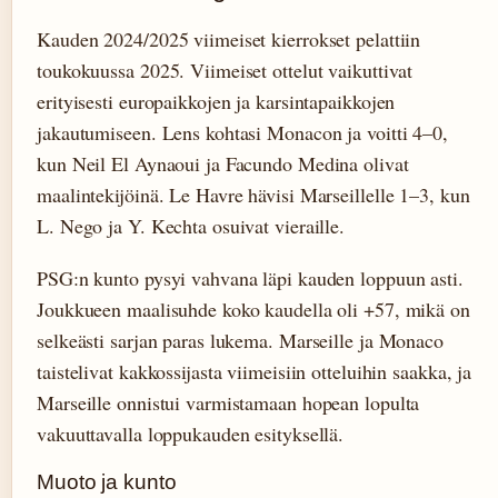
Kauden 2024/2025 viimeiset kierrokset pelattiin
toukokuussa 2025. Viimeiset ottelut vaikuttivat
erityisesti europaikkojen ja karsintapaikkojen
jakautumiseen. Lens kohtasi Monacon ja voitti 4–0,
kun Neil El Aynaoui ja Facundo Medina olivat
maalintekijöinä. Le Havre hävisi Marseillelle 1–3, kun
L. Nego ja Y. Kechta osuivat vieraille.
PSG:n kunto pysyi vahvana läpi kauden loppuun asti.
Joukkueen maalisuhde koko kaudella oli +57, mikä on
selkeästi sarjan paras lukema. Marseille ja Monaco
taistelivat kakkossijasta viimeisiin otteluihin saakka, ja
Marseille onnistui varmistamaan hopean lopulta
vakuuttavalla loppukauden esityksellä.
Muoto ja kunto