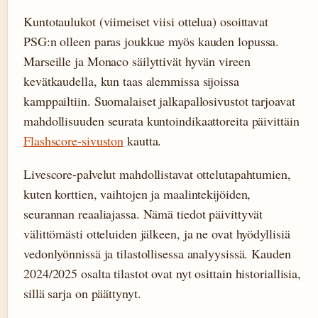
Kuntotaulukot (viimeiset viisi ottelua) osoittavat
PSG:n olleen paras joukkue myös kauden lopussa.
Marseille ja Monaco säilyttivät hyvän vireen
kevätkaudella, kun taas alemmissa sijoissa
kamppailtiin. Suomalaiset jalkapallosivustot tarjoavat
mahdollisuuden seurata kuntoindikaattoreita päivittäin
Flashscore-sivuston
kautta.
Livescore-palvelut mahdollistavat ottelutapahtumien,
kuten korttien, vaihtojen ja maalintekijöiden,
seurannan reaaliajassa. Nämä tiedot päivittyvät
välittömästi otteluiden jälkeen, ja ne ovat hyödyllisiä
vedonlyönnissä ja tilastollisessa analyysissä. Kauden
2024/2025 osalta tilastot ovat nyt osittain historiallisia,
sillä sarja on päättynyt.