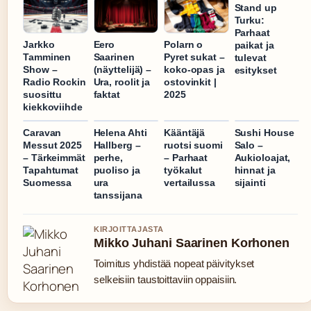
Stand up
Turku:
Parhaat
Jarkko
Eero
Polarn o
paikat ja
Tamminen
Saarinen
Pyret sukat –
tulevat
Show –
(näyttelijä) –
koko-opas ja
esitykset
Radio Rockin
Ura, roolit ja
ostovinkit |
suosittu
faktat
2025
kiekkoviihde
Caravan
Helena Ahti
Kääntäjä
Sushi House
Messut 2025
Hallberg –
ruotsi suomi
Salo –
– Tärkeimmät
perhe,
– Parhaat
Aukioloajat,
Tapahtumat
puoliso ja
työkalut
hinnat ja
Suomessa
ura
vertailussa
sijainti
tanssijana
KIRJOITTAJASTA
Mikko Juhani Saarinen Korhonen
Toimitus yhdistää nopeat päivitykset
selkeisiin taustoittaviin oppaisiin.