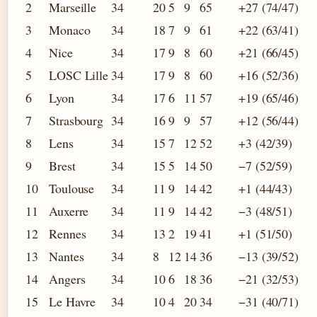
2
Marseille
34
20
5
9
65
+27 (74/47)
3
Monaco
34
18
7
9
61
+22 (63/41)
4
Nice
34
17
9
8
60
+21 (66/45)
5
LOSC Lille
34
17
9
8
60
+16 (52/36)
6
Lyon
34
17
6
11
57
+19 (65/46)
7
Strasbourg
34
16
9
9
57
+12 (56/44)
8
Lens
34
15
7
12
52
+3 (42/39)
9
Brest
34
15
5
14
50
−7 (52/59)
10
Toulouse
34
11
9
14
42
+1 (44/43)
11
Auxerre
34
11
9
14
42
−3 (48/51)
12
Rennes
34
13
2
19
41
+1 (51/50)
13
Nantes
34
8
12
14
36
−13 (39/52)
14
Angers
34
10
6
18
36
−21 (32/53)
15
Le Havre
34
10
4
20
34
−31 (40/71)