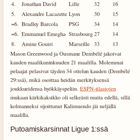
4.
Jonathan David
Lille
32
16
5.
Alexandre Lacazette
Lyon
30
15
=6.
Bradley Barcola
PSG
34
14
=6.
Emmanuel Emegha
Strasbourg
27
14
8.
Amine Gouiri
Marseille
33
13
Mason Greenwood ja Ousmane Dembélé jakoivat
kauden maalikuninkuuden 21 maalilla. Molemmat
pelaajat pelasivat täyden 34 ottelun kauden (Dembélé
29:ssä), mikä osoittaa heidän merkityksensä
joukkueidensa hyökkäyspeliin.
ESPN-tilastojen
mukaan kärkikaksikko oli selkeästi muita edellä, sillä
kolmanneksi sijoittunut Kalimuendo jäi neljällä
maalilla.
Putoamiskarsinnat Ligue 1:ssä