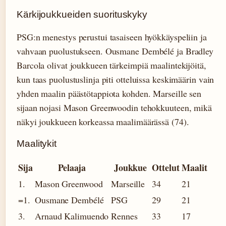
Kärkijoukkueiden suorituskyky
PSG:n menestys perustui tasaiseen hyökkäyspeliin ja
vahvaan puolustukseen. Ousmane Dembélé ja Bradley
Barcola olivat joukkueen tärkeimpiä maalintekijöitä,
kun taas puolustuslinja piti otteluissa keskimäärin vain
yhden maalin päästötappiota kohden. Marseille sen
sijaan nojasi Mason Greenwoodin tehokkuuteen, mikä
näkyi joukkueen korkeassa maalimäärässä (74).
Maalitykit
Sija
Pelaaja
Joukkue
Ottelut
Maalit
1.
Mason Greenwood
Marseille
34
21
=1.
Ousmane Dembélé
PSG
29
21
3.
Arnaud Kalimuendo
Rennes
33
17