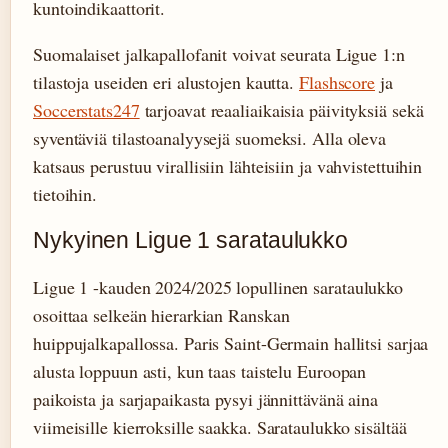
kuntoindikaattorit.
Suomalaiset jalkapallofanit voivat seurata Ligue 1:n
tilastoja useiden eri alustojen kautta.
Flashscore
ja
Soccerstats247
tarjoavat reaaliaikaisia päivityksiä sekä
syventäviä tilastoanalyysejä suomeksi. Alla oleva
katsaus perustuu virallisiin lähteisiin ja vahvistettuihin
tietoihin.
Nykyinen Ligue 1 sarataulukko
Ligue 1 -kauden 2024/2025 lopullinen sarataulukko
osoittaa selkeän hierarkian Ranskan
huippujalkapallossa. Paris Saint-Germain hallitsi sarjaa
alusta loppuun asti, kun taas taistelu Euroopan
paikoista ja sarjapaikasta pysyi jännittävänä aina
viimeisille kierroksille saakka. Sarataulukko sisältää