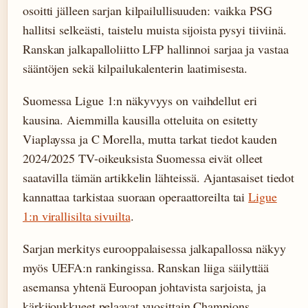
osoitti jälleen sarjan kilpailullisuuden: vaikka PSG
hallitsi selkeästi, taistelu muista sijoista pysyi tiiviinä.
Ranskan jalkapalloliitto LFP hallinnoi sarjaa ja vastaa
sääntöjen sekä kilpailukalenterin laatimisesta.
Suomessa Ligue 1:n näkyvyys on vaihdellut eri
kausina. Aiemmilla kausilla otteluita on esitetty
Viaplayssa ja C Morella, mutta tarkat tiedot kauden
2024/2025 TV-oikeuksista Suomessa eivät olleet
saatavilla tämän artikkelin lähteissä. Ajantasaiset tiedot
kannattaa tarkistaa suoraan operaattoreilta tai
Ligue
1:n virallisilta sivuilta
.
Sarjan merkitys eurooppalaisessa jalkapallossa näkyy
myös UEFA:n rankingissa. Ranskan liiga säilyttää
asemansa yhtenä Euroopan johtavista sarjoista, ja
kärkijoukkueet pelaavat vuosittain Champions