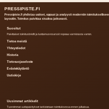
PRESSIPISTE.FI
Pressipiste.fi yhdistaa uutiset, oppaat ja analyysit moderniin toimituksellisee
layoutiin. Toimitus paivittaa sisaltoa jatkuvasti.
Suositut
Paivittaiset toimitusbriefit ja luottamusresurssit nopeaa varmistusta varten.
Tietoa meistä
Yhteystiedot
Historia
Tietosuojaseloste
Evästekäytäntö
Uutiskirje
Uusimmat artikkelit
Tuoreimmat uutispaivitykset tarkistetaan toimituksessa ennen julkaisua.