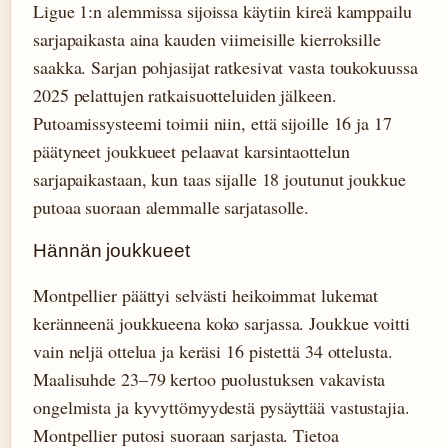
Ligue 1:n alemmissa sijoissa käytiin kireä kamppailu
sarjapaikasta aina kauden viimeisille kierroksille
saakka. Sarjan pohjasijat ratkesivat vasta toukokuussa
2025 pelattujen ratkaisuotteluiden jälkeen.
Putoamissysteemi toimii niin, että sijoille 16 ja 17
päätyneet joukkueet pelaavat karsintaottelun
sarjapaikastaan, kun taas sijalle 18 joutunut joukkue
putoaa suoraan alemmalle sarjatasolle.
Hännän joukkueet
Montpellier päättyi selvästi heikoimmat lukemat
keränneenä joukkueena koko sarjassa. Joukkue voitti
vain neljä ottelua ja keräsi 16 pistettä 34 ottelusta.
Maalisuhde 23–79 kertoo puolustuksen vakavista
ongelmista ja kyvyttömyydestä pysäyttää vastustajia.
Montpellier putosi suoraan sarjasta. Tietoa