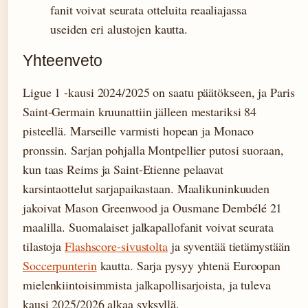
fanit voivat seurata otteluita reaaliajassa
useiden eri alustojen kautta.
Yhteenveto
Ligue 1 -kausi 2024/2025 on saatu päätökseen, ja Paris
Saint-Germain kruunattiin jälleen mestariksi 84
pisteellä. Marseille varmisti hopean ja Monaco
pronssin. Sarjan pohjalla Montpellier putosi suoraan,
kun taas Reims ja Saint-Etienne pelaavat
karsintaottelut sarjapaikastaan. Maalikuninkuuden
jakoivat Mason Greenwood ja Ousmane Dembélé 21
maalilla. Suomalaiset jalkapallofanit voivat seurata
tilastoja
Flashscore-sivustolta
ja syventää tietämystään
Soccerpunterin
kautta. Sarja pysyy yhtenä Euroopan
mielenkiintoisimmista jalkapollisarjoista, ja tuleva
kausi 2025/2026 alkaa syksyllä.