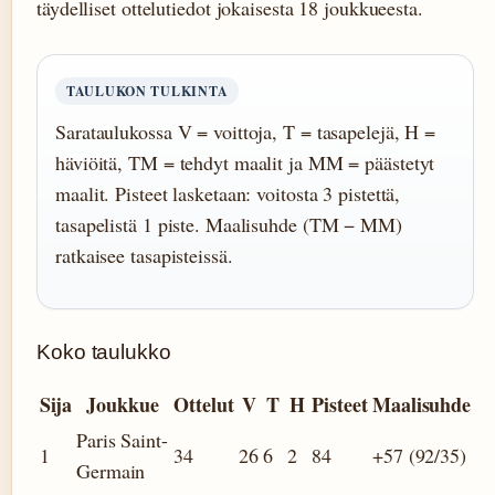
täydelliset ottelutiedot jokaisesta 18 joukkueesta.
TAULUKON TULKINTA
Sarataulukossa V = voittoja, T = tasapelejä, H =
häviöitä, TM = tehdyt maalit ja MM = päästetyt
maalit. Pisteet lasketaan: voitosta 3 pistettä,
tasapelistä 1 piste. Maalisuhde (TM − MM)
ratkaisee tasapisteissä.
Koko taulukko
Sija
Joukkue
Ottelut
V
T
H
Pisteet
Maalisuhde
Paris Saint-
1
34
26
6
2
84
+57 (92/35)
Germain