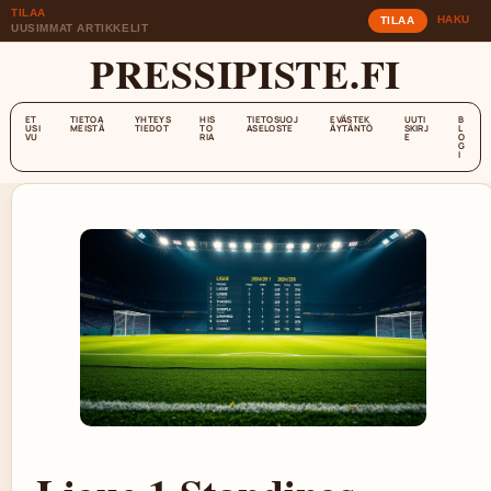
TILAA
HAKU
TILAA
UUSIMMAT ARTIKKELIT
PRESSIPISTE.FI
ET
TIETOA
YHTEYS
HIS
TIETOSUOJ
EVÄSTEK
UUTI
B
USI
MEISTÄ
TIEDOT
TO
ASELOSTE
ÄYTÄNTÖ
SKIRJ
L
VU
RIA
E
O
G
I