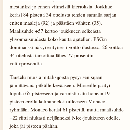
mestariksi jo ennen viimeisiä kierroksia. Joukkue
keräsi 84 pistettä 34 ottelusta tehden samalla sarjan
eniten maaleja (92) ja päästäen vähiten (35).
Maalisuhde +57 kertoo joukkueen selkeästä
ylivoimaisuudesta koko kautta ajatellen. PSG:n
dominanssi näkyi erityisesti voittotilastossa: 26 voittoa
34 ottelusta tarkoittaa lähes 77 prosentin
voittoprosenttia.
Taistelu muista mitalisijoista pysyi sen sijaan
jännittävänä pitkälle kevääseen. Marseille päätyi
lopulta 65 pisteeseen ja varmisti näin hopean 19
pisteen erolla kolmanneksi tulleeseen Monaco-
ryhmään. Monaco keräsi 61 pistettä, mutta maalisuhde
+22 riitti niukasti neljänneksi Nice-joukkueen edelle,
joka jäi pisteen päähän.