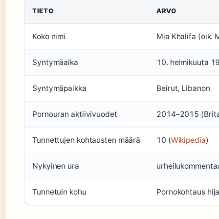
TIETO
ARVO
Koko nimi
Mia Khalifa (oik. 
Syntymäaika
10. helmikuuta 1
Syntymäpaikka
Beirut, Libanon
Pornouran aktiivivuodet
2014–2015 (Brit
Tunnettujen kohtausten määrä
10 (
Wikipedia
)
Nykyinen ura
urheilukommentaat
Tunnetuin kohu
Pornokohtaus hijabi