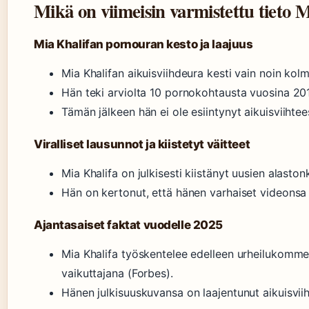
Mikä on viimeisin varmistettu tieto 
Mia Khalifan pornouran kesto ja laajuus
Mia Khalifan aikuisviihdeura kesti vain noin kol
Hän teki arviolta 10 pornokohtausta vuosina 20
Tämän jälkeen hän ei ole esiintynyt aikuisviihtee
Viralliset lausunnot ja kiistetyt väitteet
Mia Khalifa on julkisesti kiistänyt uusien alast
Hän on kertonut, että hänen varhaiset videons
Ajantasaiset faktat vuodelle 2025
Mia Khalifa työskentelee edelleen urheilukomme
vaikuttajana (Forbes).
Hänen julkisuuskuvansa on laajentunut aikuisviih