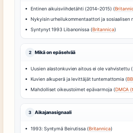
Entinen aikuisviihdetähti (2014–2015) (
Britanni
Nykyisin urheilukommentaattori ja sosiaalisen 
Syntynyt 1993 Libanonissa (
Britannica
)
Mikä on epäselvää
2
Uusien alastonkuvien aitous ei ole vahvistettu (
Kuvien alkuperä ja levittäjät tuntemattomia (
BB
Mahdolliset oikeustoimet epävarmoja (
DMCA (t
Aikajanasignaali
3
1993: Syntymä Beirutissa (
Britannica
)