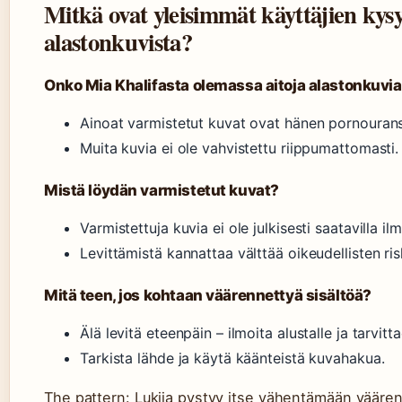
Mitkä ovat yleisimmät käyttäjien ky
alastonkuvista?
Onko Mia Khalifasta olemassa aitoja alastonkuvi
Ainoat varmistetut kuvat ovat hänen pornouransa
Muita kuvia ei ole vahvistettu riippumattomasti.
Mistä löydän varmistetut kuvat?
Varmistettuja kuvia ei ole julkisesti saatavilla i
Levittämistä kannattaa välttää oikeudellisten ris
Mitä teen, jos kohtaan väärennettyä sisältöä?
Älä levitä eteenpäin – ilmoita alustalle ja tarvitt
Tarkista lähde ja käytä käänteistä kuvahakua.
The pattern: Lukija pystyy itse vähentämään vääre