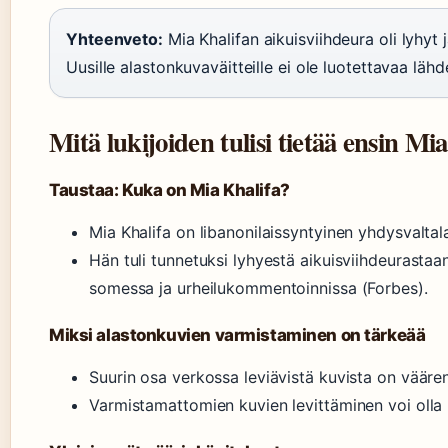
Yhteenveto:
Mia Khalifan aikuisviihdeura oli lyhyt 
Uusille alastonkuvaväitteille ei ole luotettavaa lähdet
Mitä lukijoiden tulisi tietää ensin Mi
Taustaa: Kuka on Mia Khalifa?
Mia Khalifa on libanonilaissyntyinen yhdysvalta
Hän tuli tunnetuksi lyhyestä aikuisviihdeurastaa
somessa ja urheilukommentoinnissa (Forbes).
Miksi alastonkuvien varmistaminen on tärkeää
Suurin osa verkossa leviävistä kuvista on väär
Varmistamattomien kuvien levittäminen voi olla l