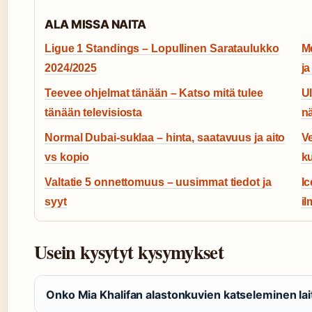
ALA MISSA NAITA
Ligue 1 Standings – Lopullinen Sarataulukko
Me
2024/2025
ja
Teevee ohjelmat tänään – Katso mitä tulee
U
tänään televisiosta
nä
Normal Dubai-suklaa – hinta, saatavuus ja aito
Ve
vs kopio
ku
Valtatie 5 onnettomuus – uusimmat tiedot ja
Ic
syyt
i
Usein kysytyt kysymykset
Onko Mia Khalifan alastonkuvien katseleminen lai