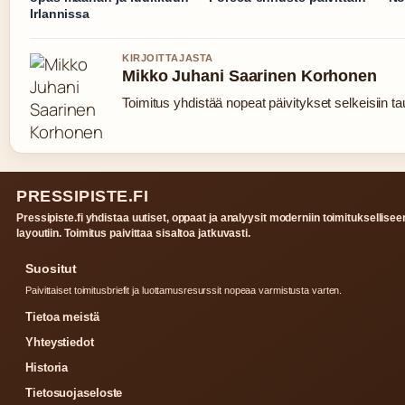
Irlannissa
KIRJOITTAJASTA
Mikko Juhani Saarinen Korhonen
Toimitus yhdistää nopeat päivitykset selkeisiin tau
PRESSIPISTE.FI
Pressipiste.fi yhdistaa uutiset, oppaat ja analyysit moderniin toimituksellisee
layoutiin. Toimitus paivittaa sisaltoa jatkuvasti.
Suositut
Paivittaiset toimitusbriefit ja luottamusresurssit nopeaa varmistusta varten.
Tietoa meistä
Yhteystiedot
Historia
Tietosuojaseloste