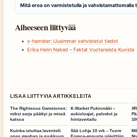
Mitä eroa on varmistetulla ja vahvistamattomalla t
Aiheeseen liittyvää
x-hamster: Uusimmat vahvistetut tiedot
Erika Helin Naked – Faktat Vuotaneista Kuvista
LISAA LIITTYVIA ARTIKKELEITA
The Righteous Gemstones:
K-Market Pukinmäki –
XR
miksi sarja päättyi ja missä
aukioloajat, palvelut ja
Pä
katsoa
hintavertailu
10
Kuinka istuttaa laventeli:
Sää Lohja 10 vrk – Tuore
Mi
opas maahan ja ruukkuun
Foreca-ennuste päivittäin
No