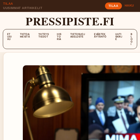
TILAA
HAKU
TILAA
UUSIMMAT ARTIKKELIT
PRESSIPISTE.FI
ET
TIETOA
YHTEYS
HIS
TIETOSUOJ
EVÄSTEK
UUTI
B
USI
MEISTÄ
TIEDOT
TO
ASELOSTE
ÄYTÄNTÖ
SKIRJ
L
VU
RIA
E
O
G
I