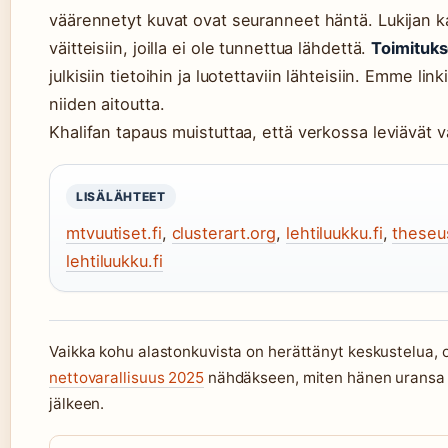
väärennetyt kuvat ovat seuranneet häntä. Lukijan ka
väitteisiin, joilla ei ole tunnettua lähdettä.
Toimituk
julkisiin tietoihin ja luotettaviin lähteisiin. Emme l
niiden aitoutta.
Khalifan tapaus muistuttaa, että verkossa leviävät vä
LISÄLÄHTEET
mtvuutiset.fi
,
clusterart.org
,
lehtiluukku.fi
,
theseus
lehtiluukku.fi
Vaikka kohu alastonkuvista on herättänyt keskustelua, 
nettovarallisuus 2025
nähdäkseen, miten hänen uransa o
jälkeen.