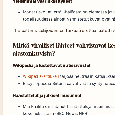
Yleisimmät väärinkäsitykset
Monet uskovat, että Khalifasta on olemassa jatk
todellisuudessa ainoat varmistetut kuvat ovat h
The pattern: Lukijoiden on tärkeää erottaa luotetta
Mitkä viralliset lähteet vahvistavat k
alastonkuvista?
Wikipedia ja luotettavat uutissivustot
Wikipedia-artikkeli
tarjoaa neutraalin katsaukse
Encyclopaedia Britannica vahvistaa syntymätied
Haastattelut ja julkiset lausunnot
Mia Khalifa on antanut haastatteluja muun muass
kokemuksistaan (BBC News, NPR).