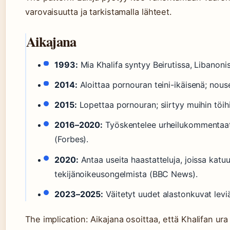
varovaisuutta ja tarkistamalla lähteet.
Aikajana
1993:
Mia Khalifa syntyy Beirutissa, Libanonis
2014:
Aloittaa pornouran teini-ikäisenä; nous
2015:
Lopettaa pornouran; siirtyy muihin töihi
2016–2020:
Työskentelee urheilukommentaatt
(Forbes).
2020:
Antaa useita haastatteluja, joissa kat
tekijänoikeusongelmista (BBC News).
2023–2025:
Väitetyt uudet alastonkuvat leviä
The implication: Aikajana osoittaa, että Khalifan ura 