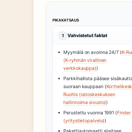
PIKAKATSAUS
Vahvistetut faktat
1
Myymälä on avoinna 24/7 (
K-Ru
(K-ryhmän virallinen
verkkokauppa)
)
Parkkihallista pääsee sisäkautt
suoraan kauppaan (
Korttelikes
Ruohis (ostoskeskuksen
hallinnoima sivusto)
)
Perustettu vuonna 1991 (
Finder
(yritystietopalvelu)
)
Pakettiautomaatti sijaitsee