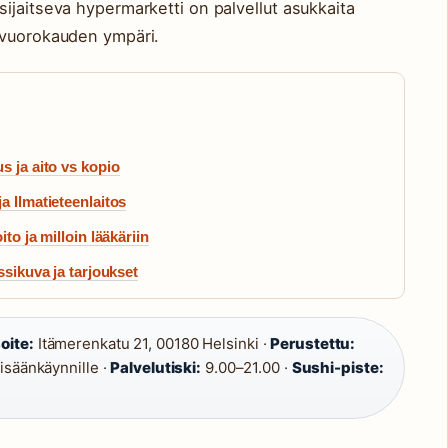
ijaitseva hypermarketti on palvellut asukkaita
 vuorokauden ympäri.
s ja aito vs kopio
a Ilmatieteenlaitos
to ja milloin lääkäriin
ssikuva ja tarjoukset
oite:
Itämerenkatu 21, 00180 Helsinki ·
Perustettu:
isäänkäynnille ·
Palvelutiski:
9.00–21.00 ·
Sushi-piste: