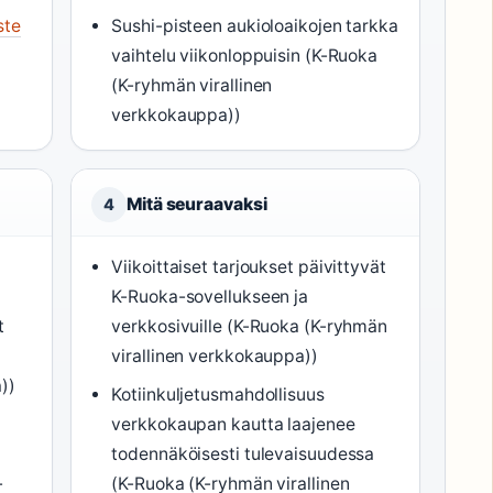
ste
Sushi-pisteen aukioloaikojen tarkka
vaihtelu viikonloppuisin (K-Ruoka
(K-ryhmän virallinen
verkkokauppa))
Mitä seuraavaksi
4
Viikoittaiset tarjoukset päivittyvät
K-Ruoka-sovellukseen ja
t
verkkosivuille (K-Ruoka (K-ryhmän
virallinen verkkokauppa))
))
Kotiinkuljetusmahdollisuus
verkkokaupan kautta laajenee
todennäköisesti tulevaisuudessa
-
(K-Ruoka (K-ryhmän virallinen