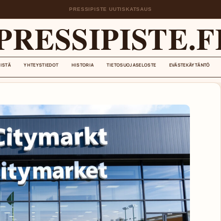
PRESSIPISTE UUTISKATSAUS
PRESSIPISTE.F
EISTÄ
YHTEYSTIEDOT
HISTORIA
TIETOSUOJASELOSTE
EVÄSTEKÄYTÄNTÖ