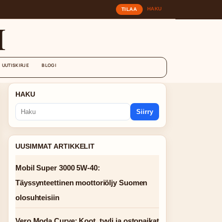
HAKU
TILAA
I
UUTISKIRJE
BLOGI
HAKU
Siirry
UUSIMMAT ARTIKKELIT
Mobil Super 3000 5W-40:
Täyssynteettinen moottoriöljy Suomen
olosuhteisiin
Vero Moda Curve: Koot, tyyli ja ostopaikat