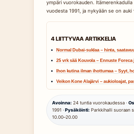
ympäri vuorokauden. Itämerenkadulla s
vuodesta 1991, ja nykyään se on auki
4 LIITTYVAA ARTIKKELIA
Normal Dubai-suklaa – hinta, saatavuu
25 vrk sää Kouvola – Ennuste Foreca j
Ihon kutina ilman ihottumaa – Syyt, hoi
Veikon Kone Alajärvi – aukioloajat, pa
Avoinna:
24 tuntia vuorokaudessa ·
Os
1991 ·
Pysäköinti:
Parkkihalli suoraan s
10.00–20.00