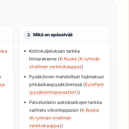
Mikä on epäselvää
2
oka
Kotiinkuljetuksen tarkka
hintarakenne (
K-Ruoka (K-ryhmän
virallinen verkkokauppa)
)
a
Pysäköinnin mahdolliset lisämaksut
kus
pitkäaikaispysäköinnissä (
EuroPark
(pysäköintioperaattori)
)
Palvelutiskin aukioloaikojen tarkka
vaihtelu viikonloppuisin (
K-Ruoka
(K-ryhmän virallinen
verkkokauppa)
)