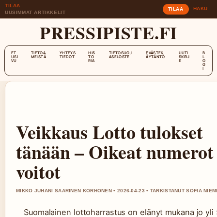
TILAA
HAKU
TILAA
UUSIMMAT ARTIKKELIT
PRESSIPISTE.FI
ET
TIETOA
YHTEYS
HIS
TIETOSUOJ
EVÄSTEK
UUTI
B
USI
MEISTÄ
TIEDOT
TO
ASELOSTE
ÄYTÄNTÖ
SKIRJ
L
VU
RIA
E
O
G
I
Veikkaus Lotto tulokset
tänään – Oikeat numerot 
voitot
MIKKO JUHANI SAARINEN KORHONEN • 2026-04-23 • TARKISTANUT SOFIA NIEM
Suomalainen lottoharrastus on elänyt mukana jo yli