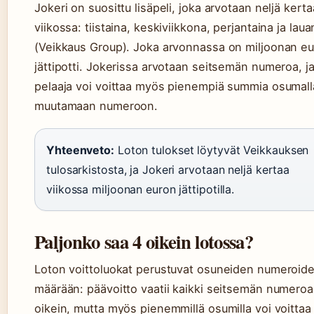
Jokeri on suosittu lisäpeli, joka arvotaan neljä kerta
viikossa: tiistaina, keskiviikkona, perjantaina ja laua
(Veikkaus Group). Joka arvonnassa on miljoonan e
jättipotti. Jokerissa arvotaan seitsemän numeroa, j
pelaaja voi voittaa myös pienempiä summia osumall
muutamaan numeroon.
Yhteenveto:
Loton tulokset löytyvät Veikkauksen
tulosarkistosta, ja Jokeri arvotaan neljä kertaa
viikossa miljoonan euron jättipotilla.
Paljonko saa 4 oikein lotossa?
Loton voittoluokat perustuvat osuneiden numeroid
määrään: päävoitto vaatii kaikki seitsemän numeroa
oikein, mutta myös pienemmillä osumilla voi voittaa