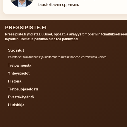
taustoittaviin oppaisiin.
PRESSIPISTE.FI
Pressipiste.fi yhdistaa uutiset, oppaat ja analyysit moderniin toimituksellisee
layoutiin. Toimitus paivittaa sisaltoa jatkuvasti.
Suositut
Paivittaiset toimitusbriefit ja luottamusresurssit nopeaa varmistusta varten.
Tietoa meistä
Yhteystiedot
Historia
Tietosuojaseloste
Evästekäytäntö
Uutiskirje