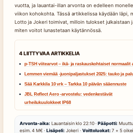
vuotta, ja lauantai-illan arvonta on edelleen monell
viikon kohokohta. Tässä artikkelissa käydään läpi, 
Lotto ja Jokeri toimivat, milloin tulokset julkaistaan 
miten voitot lunastetaan käytännössä.
4 LIITTYVAA ARTIKKELIA
p-TSH viitearvot – ikä- ja raskauskohtaiset normaalit 
Lemmen viemää -juonipaljastukset 2025: tauko ja pal
Sää Karkkila 10 vrk – Tarkka 10 päivän sääennuste
JBL Reflect Aero -arvostelu: vedenkestävät
urheilukuulokkeet IP68
Arvonta-aika:
Lauantaisin klo 22:10 ·
Pääpotti:
Muuttu
esim. 4 M€ ·
Lisäpeli:
Jokeri ·
Voittoluokat:
7 + 5 oikei