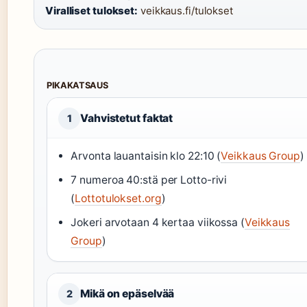
Viralliset tulokset:
veikkaus.fi/tulokset
PIKAKATSAUS
Vahvistetut faktat
1
Arvonta lauantaisin klo 22:10 (
Veikkaus Group
)
7 numeroa 40:stä per Lotto-rivi
(
Lottotulokset.org
)
Jokeri arvotaan 4 kertaa viikossa (
Veikkaus
Group
)
Mikä on epäselvää
2