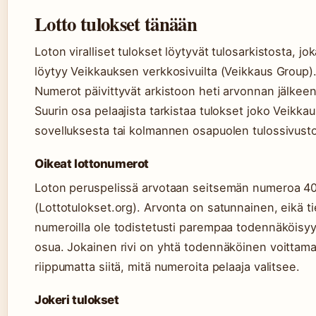
Lotto tulokset tänään
Loton viralliset tulokset löytyvät tulosarkistosta, jo
löytyy Veikkauksen verkkosivuilta (Veikkaus Group)
Numerot päivittyvät arkistoon heti arvonnan jälkeen
Suurin osa pelaajista tarkistaa tulokset joko Veikka
sovelluksesta tai kolmannen osapuolen tulossivustoi
Oikeat lottonumerot
Loton peruspelissä arvotaan seitsemän numeroa 40
(Lottotulokset.org). Arvonta on satunnainen, eikä tie
numeroilla ole todistetusti parempaa todennäköisyy
osua. Jokainen rivi on yhtä todennäköinen voittam
riippumatta siitä, mitä numeroita pelaaja valitsee.
Jokeri tulokset