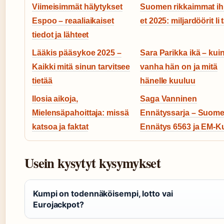
Viimeisimmät hälytykset
Suomen rikkaimmat i
Espoo – reaaliaikaiset
et 2025: miljardöörit li t
tiedot ja lähteet
Lääkis pääsykoe 2025 –
Sara Parikka ikä – kui
Kaikki mitä sinun tarvitsee
vanha hän on ja mitä
tietää
hänelle kuuluu
Ilosia aikoja,
Saga Vanninen
Mielensäpahoittaja: missä
Ennätyssarja – Suom
katsoa ja faktat
Ennätys 6563 ja EM-Ku
Usein kysytyt kysymykset
Kumpi on todennäköisempi, lotto vai
Eurojackpot?