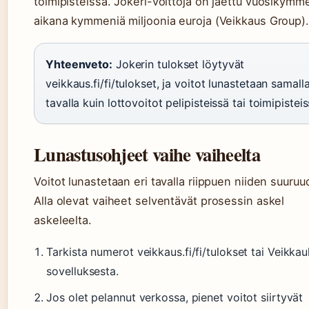
toimipisteissä. Jokeri-voittoja on jaettu vuosikym
aikana kymmeniä miljoonia euroja (Veikkaus Group).
Yhteenveto:
Jokerin tulokset löytyvät
veikkaus.fi/fi/tulokset, ja voitot lunastetaan samall
tavalla kuin lottovoitot pelipisteissä tai toimipisteis
Lunastusohjeet vaihe vaiheelta
Voitot lunastetaan eri tavalla riippuen niiden suuruu
Alla olevat vaiheet selventävät prosessin askel
askeleelta.
Tarkista numerot veikkaus.fi/fi/tulokset tai Veikka
sovelluksesta.
Jos olet pelannut verkossa, pienet voitot siirtyvät