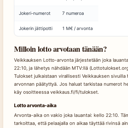
Jokeri-numerot
7 numeroa
Jokerin jättipotti
1 M€ / arvonta
Milloin lotto arvotaan tänään?
Veikkauksen Lotto-arvonta järjestetään joka lauanta
22:10, ja lähetys nähdään MTV:llä (Lottotulokset.org
Tulokset julkaistaan virallisesti Veikkauksen sivuilla 
arvonnan päätyttyä. Jos haluat tarkistaa numerot he
käy osoitteessa veikkaus.fi/fi/tulokset.
Lotto arvonta-aika
Arvonta-aika on vakio joka lauantai: kello 22:10. Tä
tarkoittaa, että pelaajalla on aikaa täyttää rivinsä ai