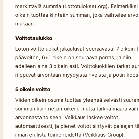
merkittäviä summia (Lottotulokset.org). Esimerkiksi 
oikein tuottaa kiinteän summan, joka vaihtelee arv
mukaan.
Voittotaulukko
Loton voittoluokat jakautuvat seuraavasti: 7 oikein 
päävoiton, 6+1 oikein on seuraava porras, ja niin
edelleen aina 3 oikein asti. Voittoluokkien tarkat s
riippuvat arvontaan myydyistä riveistä ja potin koos
5 oikein voitto
Viiden oikein osuma tuottaa yleensä selvästi suur
summan kuin neljän oikein, mutta tarkka määrä vaih
arvonnasta toiseen. Veikkaus laskee voitot
automaattisesti, ja pienet voitot siirtyvät pelaajan til
ilman erillistä toimenpidettä (Veikkaus Group).