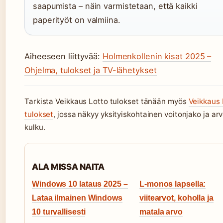
saapumista – näin varmistetaan, että kaikki
paperityöt on valmiina.
Aiheeseen liittyvää:
Holmenkollenin kisat 2025 –
Ohjelma, tulokset ja TV-lähetykset
Tarkista Veikkaus Lotto tulokset tänään myös
Veikkaus 
tulokset
, jossa näkyy yksityiskohtainen voitonjako ja a
kulku.
ALA MISSA NAITA
Windows 10 lataus 2025 –
L-monos lapsella:
Lataa ilmainen Windows
viitearvot, koholla ja
10 turvallisesti
matala arvo