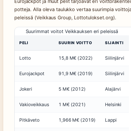
Eurojackpot ja muut pelit tarjoavat eri voittorakentei
potteja. Alla oleva taulukko vertaa suurimpia voittoja
peleissä (Veikkaus Group, Lottotulokset.org).
Suurimmat voitot Veikkauksen eri peleissä
PELI
SUURIN VOITTO
SIJAINTI
Lotto
15,8 M€ (2022)
Siilinjärvi
Eurojackpot
91,9 M€ (2019)
Siilinjärvi
Jokeri
5 M€ (2012)
Alajärvi
Vakioveikkaus
1 M€ (2021)
Helsinki
Pitkäveto
1,966 M€ (2019)
Lappi