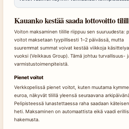
Kauanko kestää saada lottovoitto tilil
Voiton maksaminen tilille riippuu sen suuruudesta: 
voitot maksetaan tyypillisesti 1–2 päivässä, mutta
suuremmat summat voivat kestää viikkoja käsittelya
vuoksi (Veikkaus Group). Tämä johtuu turvallisuus- j
varmistustoimenpiteistä.
Pienet voitot
Verkkopelissä pienet voitot, kuten muutama kymm
euroa, näkyvät tilillä yleensä seuraavana arkipäivän
Pelipisteessä lunastettaessa raha saadaan käteise
heti. Maksaminen on automaattista eikä vaadi erillis
hakemusta.