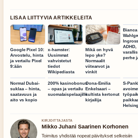
LISAA LIITTYVIA ARTIKKELEITA
Bianca
Wahlgr
Ingros
ADHD,
Google Pixel 10:
x-hamster:
Mikä on hyvä
varalli
Arvostelu, hinta
Uusimmat
lepo yke?
perhe j
ja vertailu Pixel
vahvistetut
Normaalit
9:ään
tiedot
viitearvot ja
Wikipediasta
vinkit
Normal Dubai-
200% kasinobonus
Oona-Emilia
S-Pank
suklaa – hinta,
– opas ja vertailu
Enkelsaari –
avoime
saatavuus ja
suomalaispelaajille
kultista kertonut
työpaik
aito vs kopio
kirjailija
paikka
Helsin
KIRJOITTAJASTA
Mikko Juhani Saarinen Korhonen
Toimitus yhdistää nopeat päivitykset selkeisiin