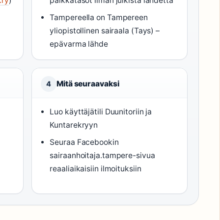
kry
)
palkkatasot ilman julkista lähdettä
Tampereella on Tampereen
yliopistollinen sairaala (Tays) –
epävarma lähde
Mitä seuraavaksi
4
Luo käyttäjätili Duunitoriin ja
Kuntarekryyn
Seuraa Facebookin
sairaanhoitaja.tampere-sivua
reaaliaikaisiin ilmoituksiin