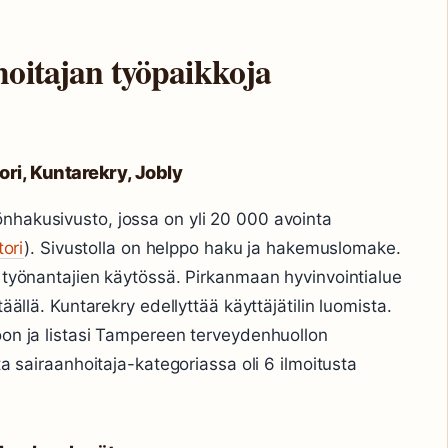
hoitajan työpaikkoja
ri, Kuntarekry, Jobly
hakusivusto, jossa on yli 20 000 avointa
tori
). Sivustolla on helppo haku ja hakemuslomake.
n työnantajien käytössä. Pirkanmaan hyvinvointialue
äällä. Kuntarekry edellyttää käyttäjätilin luomista.
on ja listasi Tampereen terveydenhuollon
ta sairaanhoitaja-kategoriassa oli 6 ilmoitusta