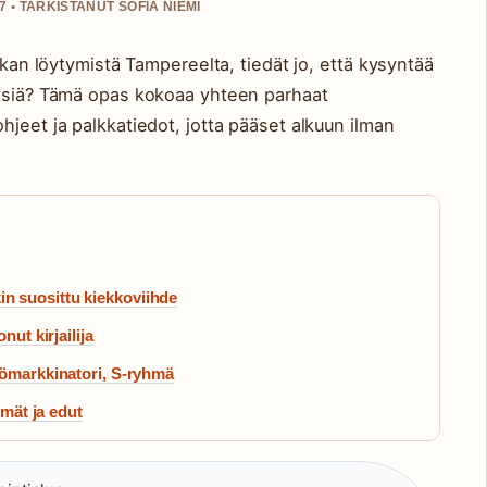
 • TARKISTANUT SOFIA NIEMI
aikan löytymistä Tampereelta, tiedät jo, että kysyntää
etsiä? Tämä opas kokoaa yhteen parhaat
hjeet ja palkkatiedot, jotta pääset alkuun ilman
 suosittu kiekkoviihde
nut kirjailija
yömarkkinatori, S-ryhmä
ymät ja edut