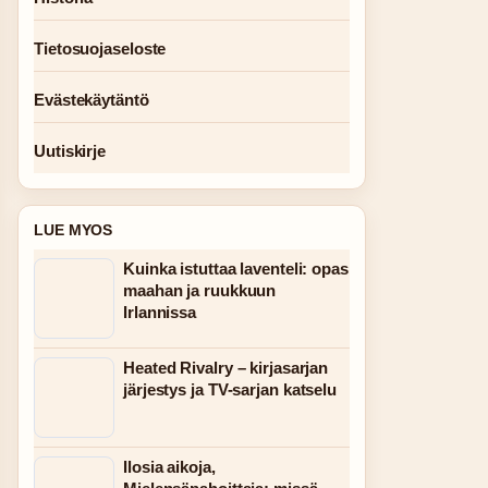
Tietosuojaseloste
Evästekäytäntö
Uutiskirje
LUE MYOS
Kuinka istuttaa laventeli: opas
maahan ja ruukkuun
Irlannissa
Heated Rivalry – kirjasarjan
järjestys ja TV-sarjan katselu
Ilosia aikoja,