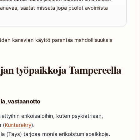
kanavaa, saatat missata jopa puolet avoimista
eiden kanavien käyttö parantaa mahdollisuuksia
ajan työpaikkoja Tampereella
gia, vastaanotto
iettyihin erikoisaloihin, kuten psykiatriaan,
 (
Kuntarekry
).
la (Tays) tarjoaa monia erikoistumispaikkoja.