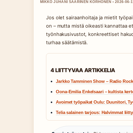
MIKKO JUHANI SAARINEN KORHONEN • 2026-06-17
Jos olet sairaanhoitaja ja mietit työp
on – mutta mistä oikeasti kannattaa 
työnhakusivustot, konkreettiset hakuo
turhaa säätämistä.
4 LIITTYVAA ARTIKKELIA
Jarkko Tamminen Show – Radio Rockin
Oona-Emilia Enkelsaari – kultista kerto
Avoimet työpaikat Oulu: Duunitori, T
Telia salainen tarjous: Halvimmat liitt