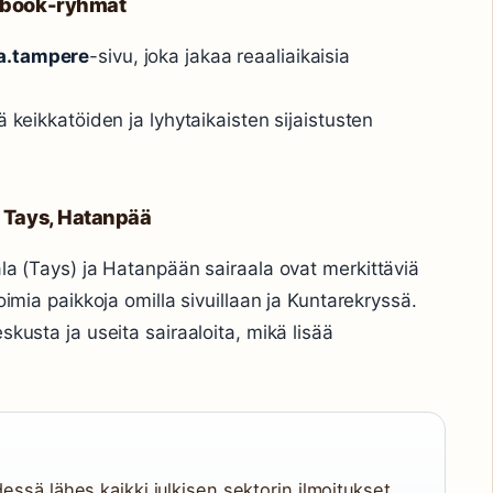
cebook-ryhmät
ja.tampere
-sivu, joka jakaa reaaliaikaisia
ä keikkatöiden ja lyhytaikaisten sijaistusten
: Tays, Hatanpää
ala (Tays) ja Hatanpään sairaala ovat merkittäviä
oimia paikkoja omilla sivuillaan ja Kuntarekryssä.
skusta ja useita sairaaloita, mikä lisää
essä lähes kaikki julkisen sektorin ilmoitukset