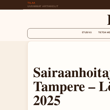
TILAA
UUSIMMAT ARTIKKELIT
ETUSIVU
TIETOA M
Sairaanhoita
Tampere – L
2025