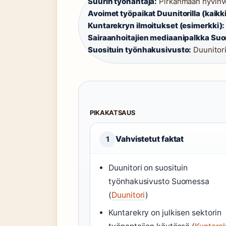
Suurin työnantaja:
Pirkanmaan hyvinvo
Avoimet työpaikat Duunitorilla (kaikki
Kuntarekryn ilmoitukset (esimerkki):
Sairaanhoitajien mediaanipalkka Su
Suosituin työnhakusivusto:
Duunitor
PIKAKATSAUS
Vahvistetut faktat
1
Duunitori on suosituin
työnhakusivusto Suomessa
(
Duunitori
)
Kuntarekry on julkisen sektorin