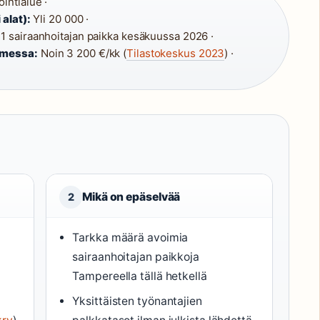
intialue ·
 alat):
Yli 20 000 ·
1 sairaanhoitajan paikka kesäkuussa 2026 ·
omessa:
Noin 3 200 €/kk (
Tilastokeskus 2023
) ·
i
Mikä on epäselvää
2
Tarkka määrä avoimia
sairaanhoitajan paikkoja
Tampereella tällä hetkellä
Yksittäisten työnantajien