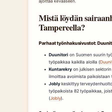
ajoittaa kevääseen.
Mistä löydän sairaan
Tampereella?
Parhaat työnhakusivustot: Duunito
Duunitori
on Suomen suurin työn
työpaikkaa kaikilla aloilla (
Duuni
Kuntarekry
on julkisen sektori
ilmoittaa avoimista paikoistaan t
Jobly
keskittyy terveydenhuolto
työpaikoista 82 työpaikkaa, jois
(
Jobly
).