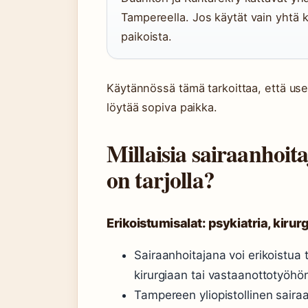
Tampereella. Jos käytät vain yhtä 
paikoista.
Käytännössä tämä tarkoittaa, että us
löytää sopiva paikka.
Millaisia sairaanhoit
on tarjolla?
Erikoistumisalat: psykiatria, kirur
Sairaanhoitajana voi erikoistua t
kirurgiaan tai vastaanottotyöhön
Tampereen yliopistollinen sairaa