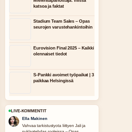
Mielensäpahoittaja: missä
katsoa ja faktat
Stadium Team Sales – Opas
seurojen varustehankintoihin
Eurovision Final 2025 – Kaikki
olennaiset tiedot
S-Pankki avoimet työpaikat | 3
paikkaa Helsingissä
LIVE-KOMMENTIT
Joonas Kallio
Hyva yhteenveto aiheesta Isle of Dogs
– elokuva ja Lontoon.... Tama on tahan