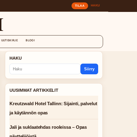
HAKU
TILAA
I
UUTISKIRJE
BLOGI
HAKU
Siirry
UUSIMMAT ARTIKKELIT
Kreutzwald Hotel Tallinn: Sijainti, palvelut
ja käytännön opas
Jali ja suklaatehdas rooleissa – Opas
näyttelijöistä