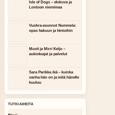
Isle of Dogs – elokuva ja
Lontoon niemimaa
Vuokra-asunnot Nummela:
opas hakuun ja hintoihin
Musti ja Mirri Keljo –
aukioloajat ja palvelut
Sara Parikka ikä – kuinka
vanha hän on ja mitä hänelle
kuuluu
TUTKI AIHEITA