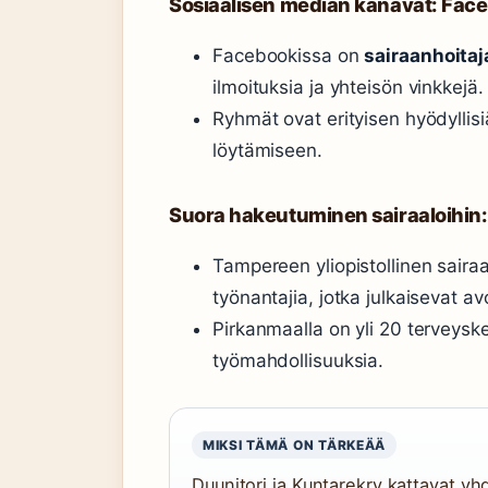
Sosiaalisen median kanavat: Fa
Facebookissa on
sairaanhoita
ilmoituksia ja yhteisön vinkkejä.
Ryhmät ovat erityisen hyödyllisi
löytämiseen.
Suora hakeutuminen sairaaloihin
Tampereen yliopistollinen saira
työnantajia, jotka julkaisevat av
Pirkanmaalla on yli 20 terveyske
työmahdollisuuksia.
MIKSI TÄMÄ ON TÄRKEÄÄ
Duunitori ja Kuntarekry kattavat yhd