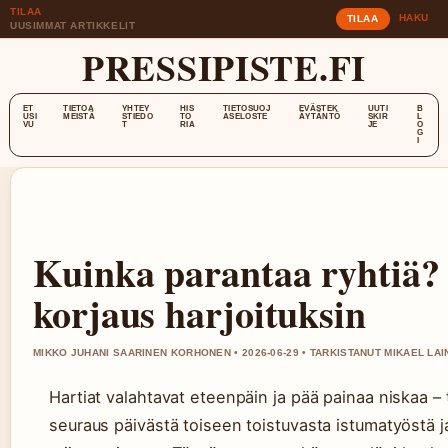
TILAA
HAKU
TILAA
UUSIMMAT ARTIKKELIT
PRESSIPISTE.FI
ET
TIETOA
YHTEY
HIS
TIETOSUOJ
EVÄSTEK
UUTI
B
USI
MEISTÄ
STIEDO
TO
ASELOSTE
ÄYTÄNTÖ
SKIR
L
VU
T
RIA
JE
O
G
I
Kuinka parantaa ryhtiä?
korjaus harjoituksin
MIKKO JUHANI SAARINEN KORHONEN • 2026-06-29 • TARKISTANUT MIKAEL LAI
Hartiat valahtavat eteenpäin ja pää painaa niskaa –
seuraus päivästä toiseen toistuvasta istumatyöstä 