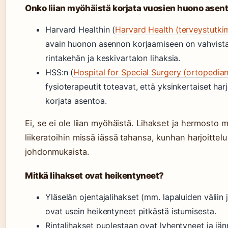
Onko liian myöhäistä korjata vuosien huono asen
Harvard Healthin (
Harvard Health (terveystutkim
avain huonon asennon korjaamiseen on vahvista
rintakehän ja keskivartalon lihaksia.
HSS:n (
Hospital for Special Surgery (ortopedian
fysioterapeutit toteavat, että yksinkertaiset har
korjata asentoa.
Ei, se ei ole liian myöhäistä. Lihakset ja hermosto 
liikeratoihin missä iässä tahansa, kunhan harjoittelu
johdonmukaista.
Mitkä lihakset ovat heikentyneet?
Yläselän ojentajalihakset (mm. lapaluiden väliin 
ovat usein heikentyneet pitkästä istumisesta.
Rintalihakset puolestaan ovat lyhentyneet ja jän