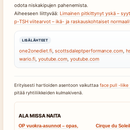
odota niskakipujen pahenemista.
Aiheeseen liittyvää:
Limainen pitkittynyt yskä – syyt
p-TSH viitearvot – ikä- ja raskauskohtaiset normaali
LISÄLÄHTEET
one2onediet.fi
,
scottsdaleptperformance.com
,
h
wario.fi
,
youtube.com
,
youtube.com
Erityisesti hartioiden asentoon vaikuttaa
face pull -liike
pitää ryhtiliikkeiden kulmakivenä.
ALA MISSA NAITA
OP vuokra-asunnot – opas,
Cirque du Soleil