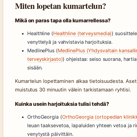
Miten lopetan kumartelun?
Mikä on paras tapa olla kumarrellessa?
Healthline (
Healthline (terveysmedia)
) suosittel
venyttelyä ja vahvistavia harjoituksia.
MedlinePlus (
MedlinePlus (Yhdysvaltain kansall
terveyskirjasto)
) ohjeistaa: seiso suorana, harti
sisään.
Kumartelun lopettaminen alkaa tietoisuudesta. Ase
muistutus 30 minuutin välein tarkistamaan ryhtisi.
Kuinka usein harjoituksia tulisi tehdä?
OrthoGeorgia (
OrthoGeorgia (ortopedian klinik
leuan taaksevetoa, lapaluiden yhteen vetoa ja ri
venytystä päivittäin.