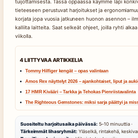
tuijottamisesta. Tässä oppaassa käymme läpi konkre
tieteeseen perustuvat harjoitukset ja ergonomiamuut
korjata jopa vuosia jatkuneen huonon asennon – ilma
kalliita laitteita. Saat selkeät ohjeet, joilla ryhti alka
viikolla.
4 LIITTYVAA ARTIKKELIA
Tommy Hilfiger kengät – opas valintaan
Amos Rex näyttelyt 2026 – ajankohtaiset, liput ja auki
17 HMR Kivääri – Tarkka ja Tehokas Pienriistavalinta
The Righteous Gemstones: miksi sarja päättyi ja mis
Suositeltu harjoitusaika päivässä:
5–10 minuuttia ·
Tärkeimmät lihasryhmät:
Yläselkä, rintakehä, keskivar