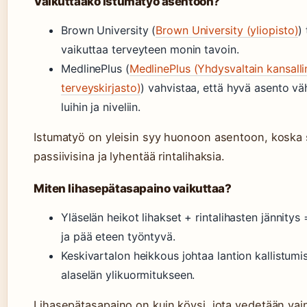
Vaikuttaako istumatyö asentoon?
Brown University (
Brown University (yliopisto)
)
vaikuttaa terveyteen monin tavoin.
MedlinePlus (
MedlinePlus (Yhdysvaltain kansall
terveyskirjasto)
) vahvistaa, että hyvä asento vä
luihin ja niveliin.
Istumatyö on yleisin syy huonoon asentoon, koska s
passiivisina ja lyhentää rintalihaksia.
Miten lihasepätasapaino vaikuttaa?
Yläselän heikot lihakset + rintalihasten jännitys
ja pää eteen työntyvä.
Keskivartalon heikkous johtaa lantion kallistumi
alaselän ylikuormitukseen.
Lihasepätasapaino on kuin köysi, jota vedetään vain