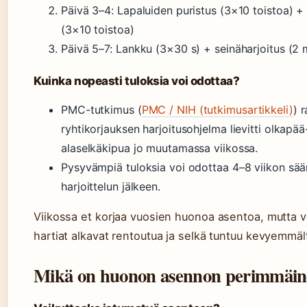
Päivä 3–4: Lapaluiden puristus (3×10 toistoa) + l
(3×10 toistoa)
Päivä 5–7: Lankku (3×30 s) + seinäharjoitus (2 
Kuinka nopeasti tuloksia voi odottaa?
PMC-tutkimus (
PMC / NIH (tutkimusartikkeli)
) 
ryhtikorjauksen harjoitusohjelma lievitti olkapää-
alaselkäkipua jo muutamassa viikossa.
Pysyvämpiä tuloksia voi odottaa 4–8 viikon sää
harjoittelun jälkeen.
Viikossa et korjaa vuosien huonoa asentoa, mutta v
hartiat alkavat rentoutua ja selkä tuntuu kevyemmäl
Mikä on huonon asennon perimmäin