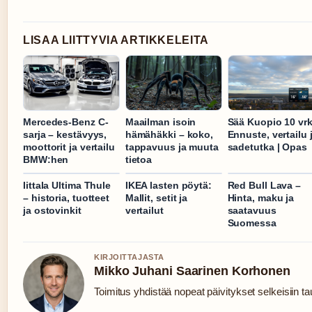
LISAA LIITTYVIA ARTIKKELEITA
Mercedes-Benz C-
Maailman isoin
Sää Kuopio 10 vrk
sarja – kestävyys,
hämähäkki – koko,
Ennuste, vertailu 
moottorit ja vertailu
tappavuus ja muuta
sadetutka | Opas
BMW:hen
tietoa
Iittala Ultima Thule
IKEA lasten pöytä:
Red Bull Lava –
– historia, tuotteet
Mallit, setit ja
Hinta, maku ja
ja ostovinkit
vertailut
saatavuus
Suomessa
KIRJOITTAJASTA
Mikko Juhani Saarinen Korhonen
Toimitus yhdistää nopeat päivitykset selkeisiin tau