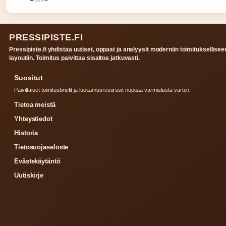
PRESSIPISTE.FI
Pressipiste.fi yhdistaa uutiset, oppaat ja analyysit moderniin toimituksellisee
layoutiin. Toimitus paivittaa sisaltoa jatkuvasti.
Suositut
Paivittaiset toimitusbriefit ja luottamusresurssit nopeaa varmistusta varten.
Tietoa meistä
Yhteystiedot
Historia
Tietosuojaseloste
Evästekäytäntö
Uutiskirje