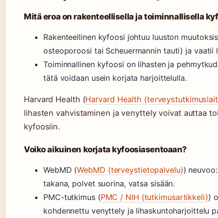
Mitä eroa on rakenteellisella ja toiminnallisella ky
Rakenteellinen kyfoosi johtuu luuston muutoksis
osteoporoosi tai Scheuermannin tauti) ja vaatii l
Toiminnallinen kyfoosi on lihasten ja pehmytku
tätä voidaan usein korjata harjoittelulla.
Harvard Health (
Harvard Health (terveystutkimuslai
lihasten vahvistaminen ja venyttely voivat auttaa to
kyfoosiin.
Voiko aikuinen korjata kyfoosiasentoaan?
WebMD (
WebMD (terveystietopalvelu)
) neuvoo:
takana, polvet suorina, vatsa sisään.
PMC-tutkimus (
PMC / NIH (tutkimusartikkeli)
) 
kohdennettu venyttely ja lihaskuntoharjoittelu p