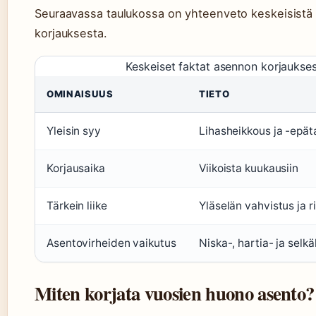
Seuraavassa taulukossa on yhteenveto keskeisistä
korjauksesta.
Keskeiset faktat asennon korjaukse
OMINAISUUS
TIETO
Yleisin syy
Lihasheikkous ja -epä
Korjausaika
Viikoista kuukausiin
Tärkein liike
Yläselän vahvistus ja 
Asentovirheiden vaikutus
Niska-, hartia- ja selkä
Miten korjata vuosien huono asento?