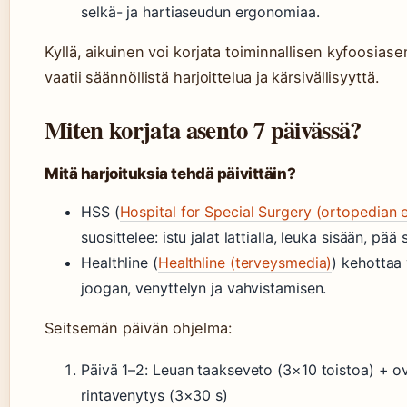
selkä- ja hartiaseudun ergonomiaa.
Kyllä, aikuinen voi korjata toiminnallisen kyfoosias
vaatii säännöllistä harjoittelua ja kärsivällisyyttä.
Miten korjata asento 7 päivässä?
Mitä harjoituksia tehdä päivittäin?
HSS (
Hospital for Special Surgery (ortopedian e
suosittelee: istu jalat lattialla, leuka sisään, pää
Healthline (
Healthline (terveysmedia)
) kehottaa
joogan, venyttelyn ja vahvistamisen.
Seitsemän päivän ohjelma:
Päivä 1–2: Leuan taakseveto (3×10 toistoa) + o
rintavenytys (3×30 s)