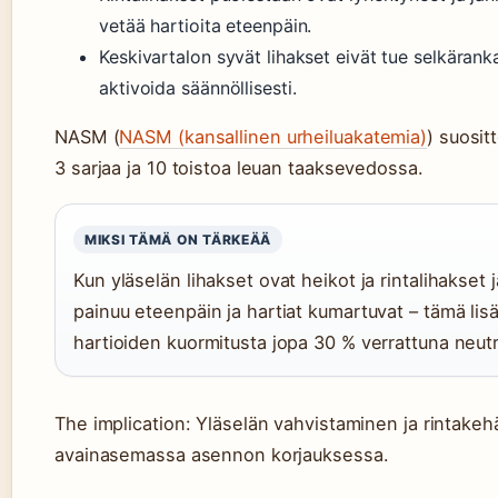
vetää hartioita eteenpäin.
Keskivartalon syvät lihakset eivät tue selkärankaa
aktivoida säännöllisesti.
NASM (
NASM (kansallinen urheiluakatemia)
) suosit
3 sarjaa ja 10 toistoa leuan taaksevedossa.
MIKSI TÄMÄ ON TÄRKEÄÄ
Kun yläselän lihakset ovat heikot ja rintalihakset 
painuu eteenpäin ja hartiat kumartuvat – tämä lisä
hartioiden kuormitusta jopa 30 % verrattuna neutr
The implication: Yläselän vahvistaminen ja rintakeh
avainasemassa asennon korjauksessa.