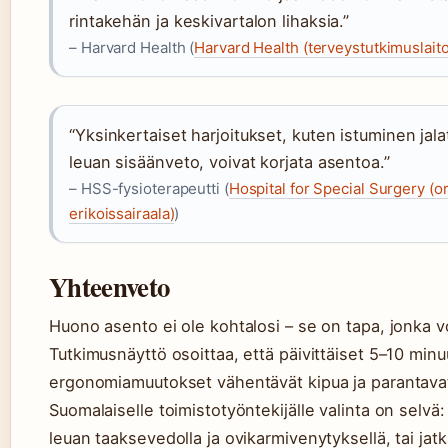
rintakehän ja keskivartalon lihaksia.”
– Harvard Health (
Harvard Health (terveystutkimuslait
“Yksinkertaiset harjoitukset, kuten istuminen jalat
leuan sisäänveto, voivat korjata asentoa.”
– HSS-fysioterapeutti (
Hospital for Special Surgery (o
erikoissairaala)
)
Yhteenveto
Huono asento ei ole kohtalosi – se on tapa, jonka vo
Tutkimusnäyttö osoittaa, että päivittäiset 5–10 minuu
ergonomiamuutokset vähentävät kipua ja parantavat
Suomalaiselle toimistotyöntekijälle valinta on selvä:
leuan taaksevedolla ja ovikarmivenytyksellä, tai jat