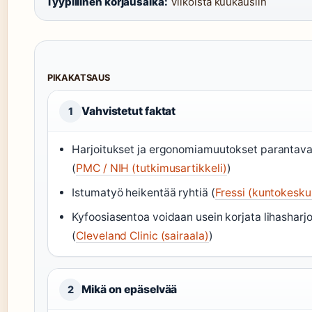
Tyypillinen korjausaika:
Viikoista kuukausiin
PIKAKATSAUS
Vahvistetut faktat
1
Harjoitukset ja ergonomiamuutokset parantava
(
PMC / NIH (tutkimusartikkeli)
)
Istumatyö heikentää ryhtiä (
Fressi (kuntokesku
Kyfoosiasentoa voidaan usein korjata lihasharjoi
(
Cleveland Clinic (sairaala)
)
Mikä on epäselvää
2