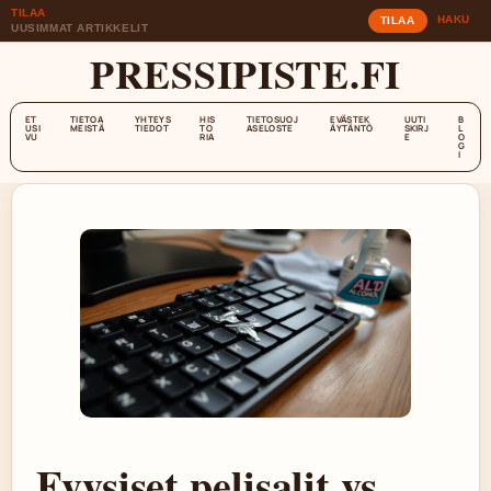
TILAA
HAKU
TILAA
UUSIMMAT ARTIKKELIT
PRESSIPISTE.FI
ET
TIETOA
YHTEYS
HIS
TIETOSUOJ
EVÄSTEK
UUTI
B
USI
MEISTÄ
TIEDOT
TO
ASELOSTE
ÄYTÄNTÖ
SKIRJ
L
VU
RIA
E
O
G
I
Fyysiset pelisalit vs.