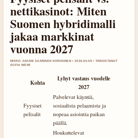
nettikasinot: Miten
Suomen hybridimalli
jakaa markkinat
vuonna 2027
MIKKO JUHANI SAARINEN KORHONEN • 2026-06-08 • TARKISTANUT
SOFIA NIEMI
Lyhyt vastaus vuodelle
Kohta
2027
Palvelevat käyntiä,
Fyysiset
sosiaalista pelaamista ja
pelisalit
nopeaa asiointia paikan
päällä.
Houkuttelevat