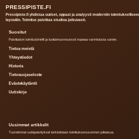
PRESSIPISTE.FI
Pressipiste.fi yhdistaa uutiset, oppaat ja analyysit moderniin toimituksellisee
layoutiin. Toimitus paivittaa sisaltoa jatkuvasti.
Suositut
Paivittaiset toimitusbriefit ja luottamusresurssit nopeaa varmistusta varten.
Tietoa meistä
Yhteystiedot
Historia
Tietosuojaseloste
Evästekäytäntö
Uutiskirje
Uusimmat artikkelit
Tuoreimmat uutispaivitykset tarkistetaan toimituksessa ennen julkaisua.