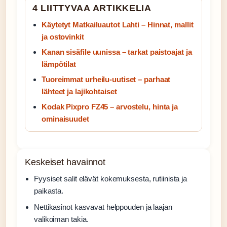
4 LIITTYVAA ARTIKKELIA
Käytetyt Matkailuautot Lahti – Hinnat, mallit
ja ostovinkit
Kanan sisäfile uunissa – tarkat paistoajat ja
lämpötilat
Tuoreimmat urheilu-uutiset – parhaat
lähteet ja lajikohtaiset
Kodak Pixpro FZ45 – arvostelu, hinta ja
ominaisuudet
Keskeiset havainnot
Fyysiset salit elävät kokemuksesta, rutiinista ja
paikasta.
Nettikasinot kasvavat helppouden ja laajan
valikoiman takia.