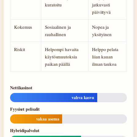
kuratoitu
jatkuvasti
päivittyvä
Kokemus
Sosiaalinen ja
Nopea ja
rauhallinen
yksityinen
Riskit
Helpompi havaita
Helppo pelata
käytösmuutoksia
liian kauan
paikan päällä
ilman taukoa
Nettikasinot
vahva kasvu
Fyysiset pelisalit
vakaa asema
Hybridipalvelut