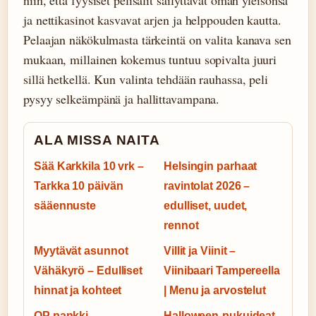
niin, että fyysiset pelisalit säilyttävät oman yleisönsä
ja nettikasinot kasvavat arjen ja helppouden kautta.
Pelaajan näkökulmasta tärkeintä on valita kanava sen
mukaan, millainen kokemus tuntuu sopivalta juuri
sillä hetkellä. Kun valinta tehdään rauhassa, peli
pysyy selkeämpänä ja hallittavampana.
ALA MISSA NAITA
Sää Karkkila 10 vrk –
Helsingin parhaat
Tarkka 10 päivän
ravintolat 2026 –
sääennuste
edulliset, uudet,
rennot
Myytävät asunnot
Villit ja Viinit –
Vähäkyrö – Edulliset
Viinibaari Tampereella
hinnat ja kohteet
| Menu ja arvostelut
OP pankki
Halloween-pukuideat