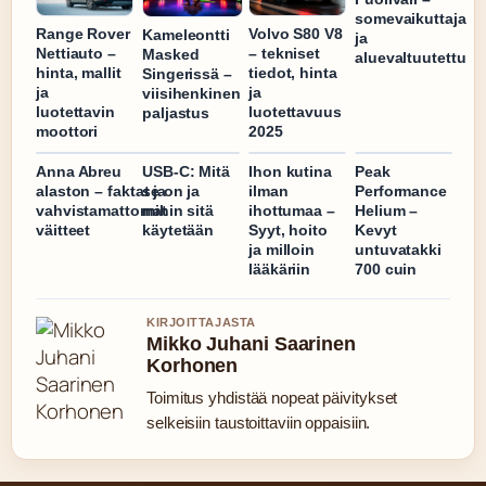
somevaikuttaja
Range Rover
Volvo S80 V8
Kameleontti
ja
Nettiauto –
– tekniset
Masked
aluevaltuutettu
hinta, mallit
tiedot, hinta
Singerissä –
ja
ja
viisihenkinen
luotettavin
luotettavuus
paljastus
moottori
2025
Anna Abreu
USB-C: Mitä
Ihon kutina
Peak
alaston – faktat ja
se on ja
ilman
Performance
vahvistamattomat
mihin sitä
ihottumaa –
Helium –
väitteet
käytetään
Syyt, hoito
Kevyt
ja milloin
untuvatakki
lääkäriin
700 cuin
KIRJOITTAJASTA
Mikko Juhani Saarinen
Korhonen
Toimitus yhdistää nopeat päivitykset
selkeisiin taustoittaviin oppaisiin.