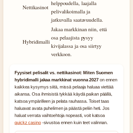
helppoudella, laajalla
Nettikasinot
pelivalikoimalla ja
jatkuvalla saatavuudella.
Jakaa markkinan niin, että
osa pelaajista pysyy
Hybridimalli
kivijalassa ja osa siirtyy
verkkoon.
Fyysiset pelisalit vs. nettikasinot: Miten Suomen
hybridimalli jakaa markkinat vuonna 2027
on ennen
kaikkea kysymys siitä, missä pelaaja haluaa viettää
aikansa. Osa ihmisistä tykkää käydä paikan päällä,
katsoa ympärilleen ja pelata rauhassa. Toiset taas
haluavat avata puhelimen ja päästä peliin heti. Jos
haluat verrata vaihtoehtoja nopeasti, voit katsoa
quickz casino
-sivustoa ennen kuin teet valinnan.