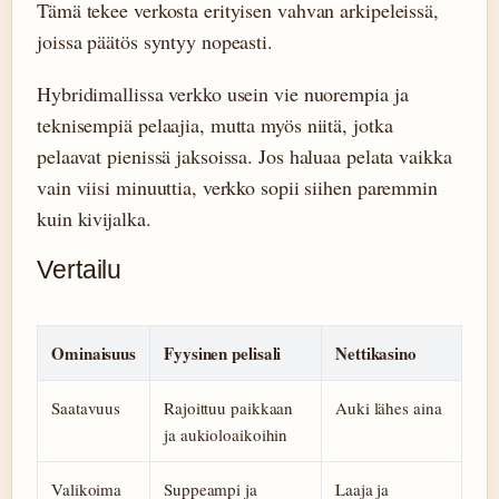
Tämä tekee verkosta erityisen vahvan arkipeleissä,
joissa päätös syntyy nopeasti.
Hybridimallissa verkko usein vie nuorempia ja
teknisempiä pelaajia, mutta myös niitä, jotka
pelaavat pienissä jaksoissa. Jos haluaa pelata vaikka
vain viisi minuuttia, verkko sopii siihen paremmin
kuin kivijalka.
Vertailu
Ominaisuus
Fyysinen pelisali
Nettikasino
Saatavuus
Rajoittuu paikkaan
Auki lähes aina
ja aukioloaikoihin
Valikoima
Suppeampi ja
Laaja ja