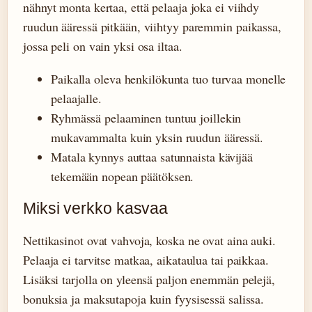
nähnyt monta kertaa, että pelaaja joka ei viihdy
ruudun ääressä pitkään, viihtyy paremmin paikassa,
jossa peli on vain yksi osa iltaa.
Paikalla oleva henkilökunta tuo turvaa monelle
pelaajalle.
Ryhmässä pelaaminen tuntuu joillekin
mukavammalta kuin yksin ruudun ääressä.
Matala kynnys auttaa satunnaista kävijää
tekemään nopean päätöksen.
Miksi verkko kasvaa
Nettikasinot ovat vahvoja, koska ne ovat aina auki.
Pelaaja ei tarvitse matkaa, aikataulua tai paikkaa.
Lisäksi tarjolla on yleensä paljon enemmän pelejä,
bonuksia ja maksutapoja kuin fyysisessä salissa.