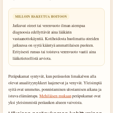
MILLOIN HAKEUTUA HOITOON
Jatkuvat oireet tai verenvuoto ilman aiempaa
diagnoosia edellyttävät aina lääkärin
vastaanottokäyntiä. Kotihoidosta huolimatta oireiden
jatkuessa on syytä kääntyä ammattilaisen puoleen.
Erityisesti runsas tai toistuva verenvuoto vaatii aina
lääketieteellistä arviota.
Peräpukamat syntyvät, kun peräsuolen limakalvon alla
olevat anaalityynykkeet laajenevat ja venyvät. Yleisimpiä
syitä ovat ummetus, ponnistaminen ulostamisen aikana ja
istuva elämäntapa.
Mehiläisen mukaan
peräpukamat ovat
yksi yleisimmistä peräaukon alueen vaivoista.