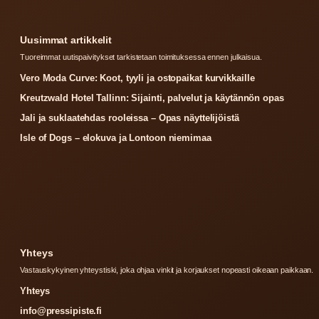
Uusimmat artikkelit
Tuoreimmat uutispaivitykset tarkistetaan toimituksessa ennen julkaisua.
Vero Moda Curve: Koot, tyyli ja ostopaikat kurvikkaille
Kreutzwald Hotel Tallinn: Sijainti, palvelut ja käytännön opas
Jali ja suklaatehdas rooleissa – Opas näyttelijöistä
Isle of Dogs – elokuva ja Lontoon niemimaa
Yhteys
Vastauskykyinen yhteystiski, joka ohjaa vinkit ja korjaukset nopeasti oikeaan paikkaan.
Yhteys
info@pressipiste.fi