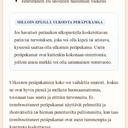
Tuhriminen eli ulosteen hallinnan vaikeus
MILLOIN EPÄILLÄ ULKOISTA PERÄPUKAMAA
Jos havaitset peräaukon ulkopuolella kosketettavan
patin tai turvotuksen, joka voi olla kipeä tai aristava,
kyseessä saattaa olla ulkoinen peräpukama. Usein
peräpukamat ovat kuitenkin kokonaan oireettomia,
jolloin ainoa merkki voi olla satunnainen verenvuoto.
Ulkoisten peräpukamien koko voi vaihdella suuresti. Joskus
ne ovat hyvin pieniä ja melkein huomaamattomia,
toisinaan taas suuria ja erittäin turvonneita. Ei-
trombosoituneet peräpukamat näyttävät pehmeiltä ja
ihonvärisiltä tai hieman punertavilta pullistumilta, kun taas
trombosoituneet peräpukamat ovat usein tummempia ja
kovempia koskettaessa.