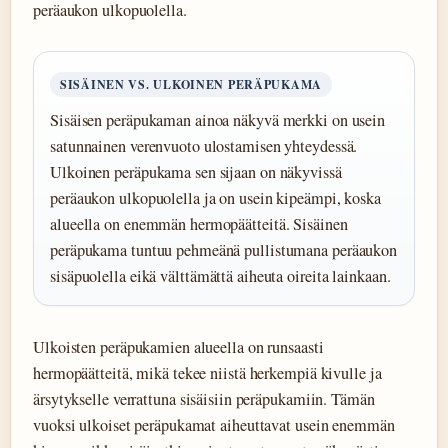
peräaukon ulkopuolella.
SISÄINEN VS. ULKOINEN PERÄPUKAMA
Sisäisen peräpukaman ainoa näkyvä merkki on usein
satunnainen verenvuoto ulostamisen yhteydessä.
Ulkoinen peräpukama sen sijaan on näkyvissä
peräaukon ulkopuolella ja on usein kipeämpi, koska
alueella on enemmän hermopäätteitä. Sisäinen
peräpukama tuntuu pehmeänä pullistumana peräaukon
sisäpuolella eikä välttämättä aiheuta oireita lainkaan.
Ulkoisten peräpukamien alueella on runsaasti
hermopäätteitä, mikä tekee niistä herkempiä kivulle ja
ärsytykselle verrattuna sisäisiin peräpukamiin. Tämän
vuoksi ulkoiset peräpukamat aiheuttavat usein enemmän