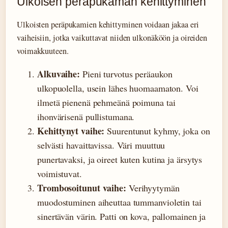
Ulkoisen peräpukaman kehittyminen
Ulkoisten peräpukamien kehittyminen voidaan jakaa eri
vaiheisiin, jotka vaikuttavat niiden ulkonäköön ja oireiden
voimakkuuteen.
Alkuvaihe:
Pieni turvotus peräaukon
ulkopuolella, usein lähes huomaamaton. Voi
ilmetä pienenä pehmeänä poimuna tai
ihonvärisenä pullistumana.
Kehittynyt vaihe:
Suurentunut kyhmy, joka on
selvästi havaittavissa. Väri muuttuu
punertavaksi, ja oireet kuten kutina ja ärsytys
voimistuvat.
Trombosoitunut vaihe:
Verihyytymän
muodostuminen aiheuttaa tummanvioletin tai
sinertävän värin. Patti on kova, pallomainen ja