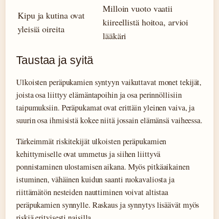
Milloin vuoto vaatii
Kipu ja kutina ovat
kiireellistä hoitoa, arvioi
yleisiä oireita
lääkäri
Taustaa ja syitä
Ulkoisten peräpukamien syntyyn vaikuttavat monet tekijät,
joista osa liittyy elämäntapoihin ja osa perinnöllisiin
taipumuksiin. Peräpukamat ovat erittäin yleinen vaiva, ja
suurin osa ihmisistä kokee niitä jossain elämänsä vaiheessa.
Tärkeimmät riskitekijät ulkoisten peräpukamien
kehittymiselle ovat ummetus ja siihen liittyvä
ponnistaminen ulostamisen aikana. Myös pitkäaikainen
istuminen, vähäinen kuidun saanti ruokavaliosta ja
riittämätön nesteiden nauttiminen voivat altistaa
peräpukamien synnylle. Raskaus ja synnytys lisäävät myös
riskiä erityisesti naisilla.