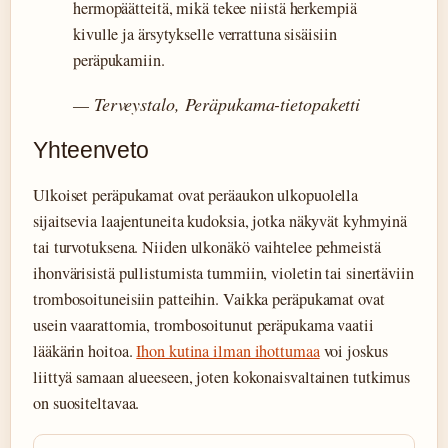
hermopäätteitä, mikä tekee niistä herkempiä
kivulle ja ärsytykselle verrattuna sisäisiin
peräpukamiin.
— Terveystalo, Peräpukama-tietopaketti
Yhteenveto
Ulkoiset peräpukamat ovat peräaukon ulkopuolella
sijaitsevia laajentuneita kudoksia, jotka näkyvät kyhmyinä
tai turvotuksena. Niiden ulkonäkö vaihtelee pehmeistä
ihonvärisistä pullistumista tummiin, violetin tai sinertäviin
trombosoituneisiin patteihin. Vaikka peräpukamat ovat
usein vaarattomia, trombosoitunut peräpukama vaatii
lääkärin hoitoa.
Ihon kutina ilman ihottumaa
voi joskus
liittyä samaan alueeseen, joten kokonaisvaltainen tutkimus
on suositeltavaa.