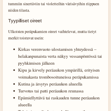
tummiin sinertäviin tai violetteihin värisävyihin riippuen
niiden tilasta.
Tyypilliset oireet
Ulkoisten peräpukamien oireet vaihtelevat, mutta tietyt
merkit toistuvat usein:
Kirkas verenvuoto ulostamisen yhteydessä –
helakanpunaista verta näkyy vessanpöntössä tai
pyyhkimisen jälkeen
Kipu ja kirvely peräaukon ympärillä, erityisen
voimakasta trombosoituneissa peräpukamissa
Kutina ja ärsytys peräaukon alueella
Turvotus tai patti peräaukon reunassa
Epämiellyttävä tai raskauden tunne peräaukon
alueella