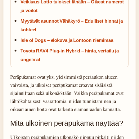
Veikkaus Lotto tulokset tänään – Oikeat numerot
ja voitot
Myytävät asunnot Vähäkyrö – Edulliset hinnat ja
kohteet
Isle of Dogs – elokuva ja Lontoon niemimaa
Toyota RAV4 Plug-in Hybrid – hinta, vertailu ja
ongelmat
Peräpukamat ovat yksi yleisimmistä peräaukon alueen
vaivoista, ja ulkoiset peräpukamat eroavat sisäisistä
sijainniltaan sekä ulkonäöltään. Vaikka peräpukamat ovat
lähtökohtaisesti vaarattomia, niiden tunnistaminen ja
oikeanlainen hoito ovat tärkeitä elämänlaadun kannalta.
Mitä ulkoinen peräpukama näyttää?
Ulkoisten peräpukamien ulkonäkö riippuu pitkälti niiden