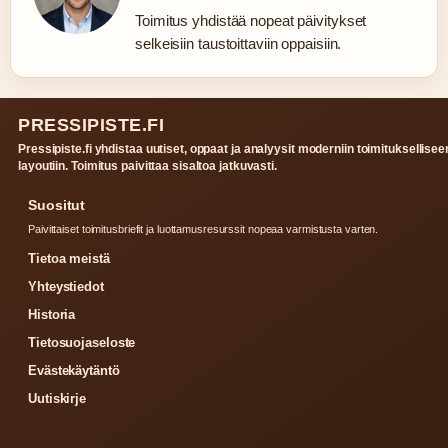
Toimitus yhdistää nopeat päivitykset
selkeisiin taustoittaviin oppaisiin.
PRESSIPISTE.FI
Pressipiste.fi yhdistaa uutiset, oppaat ja analyysit moderniin toimituksellisee
layoutiin. Toimitus paivittaa sisaltoa jatkuvasti.
Suositut
Paivittaiset toimitusbriefit ja luottamusresurssit nopeaa varmistusta varten.
Tietoa meistä
Yhteystiedot
Historia
Tietosuojaseloste
Evästekäytäntö
Uutiskirje