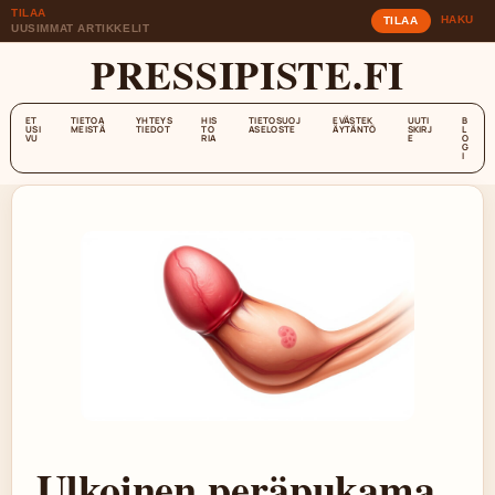
TILAA
HAKU
TILAA
UUSIMMAT ARTIKKELIT
PRESSIPISTE.FI
ET
TIETOA
YHTEYS
HIS
TIETOSUOJ
EVÄSTEK
UUTI
B
USI
MEISTÄ
TIEDOT
TO
ASELOSTE
ÄYTÄNTÖ
SKIRJ
L
VU
RIA
E
O
G
I
Ulkoinen peräpukama