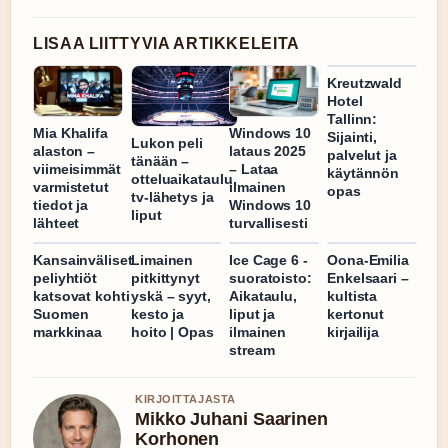
LISAA LIITTYVIA ARTIKKELEITA
Kreutzwald
Hotel
Tallinn:
Mia Khalifa
Windows 10
Sijainti,
Lukon peli
alaston –
lataus 2025
palvelut ja
tänään –
viimeisimmät
– Lataa
käytännön
otteluaikataulu,
varmistetut
ilmainen
opas
tv-lähetys ja
tiedot ja
Windows 10
liput
lähteet
turvallisesti
Kansainväliset
Limainen
Ice Cage 6 -
Oona-Emilia
peliyhtiöt
pitkittynyt
suoratoisto:
Enkelsaari –
katsovat kohti
yskä – syyt,
Aikataulu,
kultista
Suomen
kesto ja
liput ja
kertonut
markkinaa
hoito | Opas
ilmainen
kirjailija
stream
KIRJOITTAJASTA
Mikko Juhani Saarinen
Korhonen