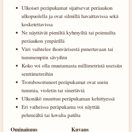
Ulkoiset peräpukamat sijaitsevat peräaukon
ulkopuolella ja ovat silmillä havaittavissa sekä
kosketettavissa
Ne näyttävät pieniltä kyhmyiltä tai poimuilta
peräaukon ympärillä
Väri vaihtelee ihonvärisestä punertavaan tai
tummempiin sävyihin
Koko voi olla muutamasta millimetristä useisiin
senttimetreihin
Trombosoituneet peräpukamat ovat usein
tummia, violetin tai sinertäviä
Ulkonäkö muuttuu peräpukaman kehittyessä
Eri vaiheissa peräpukama voi näyttää
pehmeältä tai kovalta patilta
Ominaisuus
Kuvaus