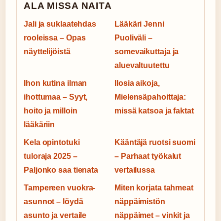
ALA MISSA NAITA
Jali ja suklaatehdas
Lääkäri Jenni
rooleissa – Opas
Puoliväli –
näyttelijöistä
somevaikuttaja ja
aluevaltuutettu
Ihon kutina ilman
Ilosia aikoja,
ihottumaa – Syyt,
Mielensäpahoittaja:
hoito ja milloin
missä katsoa ja faktat
lääkäriin
Kela opintotuki
Kääntäjä ruotsi suomi
tuloraja 2025 –
– Parhaat työkalut
Paljonko saa tienata
vertailussa
Tampereen vuokra-
Miten korjata tahmeat
asunnot – löydä
näppäimistön
asunto ja vertaile
näppäimet – vinkit ja