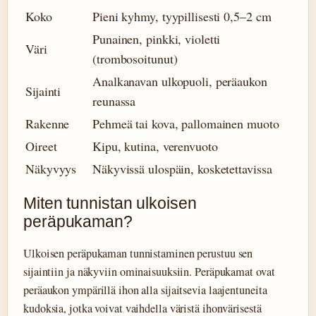
Koko
Pieni kyhmy, tyypillisesti 0,5–2 cm
Punainen, pinkki, violetti
Väri
(trombosoitunut)
Analkanavan ulkopuoli, peräaukon
Sijainti
reunassa
Rakenne
Pehmeä tai kova, pallomainen muoto
Oireet
Kipu, kutina, verenvuoto
Näkyvyys
Näkyvissä ulospäin, kosketettavissa
Miten tunnistan ulkoisen
peräpukaman?
Ulkoisen peräpukaman tunnistaminen perustuu sen
sijaintiin ja näkyviin ominaisuuksiin. Peräpukamat ovat
peräaukon ympärillä ihon alla sijaitsevia laajentuneita
kudoksia, jotka voivat vaihdella väristä ihonvärisestä