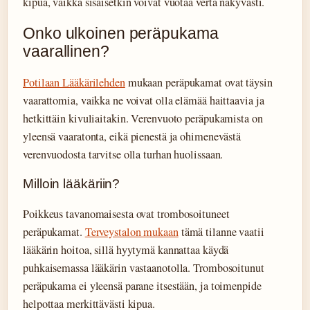
kipua, vaikka sisäisetkin voivat vuotaa verta näkyvästi.
Onko ulkoinen peräpukama
vaarallinen?
Potilaan Lääkärilehden
mukaan peräpukamat ovat täysin
vaarattomia, vaikka ne voivat olla elämää haittaavia ja
hetkittäin kivuliaitakin. Verenvuoto peräpukamista on
yleensä vaaratonta, eikä pienestä ja ohimenevästä
verenvuodosta tarvitse olla turhan huolissaan.
Milloin lääkäriin?
Poikkeus tavanomaisesta ovat trombosoituneet
peräpukamat.
Terveystalon mukaan
tämä tilanne vaatii
lääkärin hoitoa, sillä hyytymä kannattaa käydä
puhkaisemassa lääkärin vastaanotolla. Trombosoitunut
peräpukama ei yleensä parane itsestään, ja toimenpide
helpottaa merkittävästi kipua.