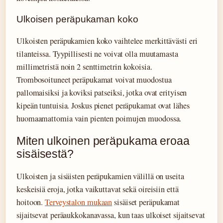
Ulkoisen peräpukaman koko
Ulkoisten peräpukamien koko vaihtelee merkittävästi eri
tilanteissa. Tyypillisesti ne voivat olla muutamasta
millimetristä noin 2 senttimetrin kokoisia.
Trombosoituneet peräpukamat voivat muodostua
pallomaisiksi ja koviksi patseiksi, jotka ovat erityisen
kipeän tuntuisia. Joskus pienet peräpukamat ovat lähes
huomaamattomia vain pienten poimujen muodossa.
Miten ulkoinen peräpukama eroaa
sisäisestä?
Ulkoisten ja sisäisten peräpukamien välillä on useita
keskeisiä eroja, jotka vaikuttavat sekä oireisiin että
hoitoon.
Terveystalon mukaan
sisäiset peräpukamat
sijaitsevat peräaukkokanavassa, kun taas ulkoiset sijaitsevat