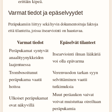
erittäin kipeä.
Varmat tiedot ja epäselvyydet
Peräpukamiin liittyy sekä hyvin dokumentoituja faktoja
että tilanteita, joissa itsearviointi on haastavaa.
Varmat tiedot
Epäselvät tilanteet
Peräpukamat syntyvät
Itsearviointi ilman lääkäriä
anaalityynykkeiden
voi olla epävarma
laajentuessa
Trombosoitunut
Verenvuodon tarkan syyn
peräpukama vaatii
selvittäminen vaatii
hoitoa
tutkimuksia
Muut peräaukon vaivat
Ulkoiset peräpukamat
voivat muistuttaa oireiltaan
ovat näkyvillä
peräpukamia