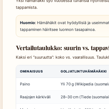
Yksi hämähäkki syö vuodessa tuhansia hyönteisiä
tappamista.
Huomio:
Hämähäkit ovat hyödyllisiä ja useimmat 
tappaminen häiritsee luonnon tasapainoa.
Vertailutaulukko: suurin vs. tappav
Kaksi eri “suuruutta”: koko vs. vaarallisuus. Taulu
OMINAISUUS
GOLJATLINTUHÄMÄHÄKKI
Paino
Yli 70 g (Wikipedia (suomal
Raajojen kärkiväli
28–30 cm (Tiede (suomalain