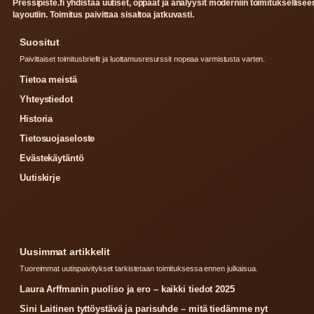
Pressipiste.fi yhdistaa uutiset, oppaat ja analyysit moderniin toimituksellisee
layoutiin. Toimitus paivittaa sisaltoa jatkuvasti.
Suositut
Paivittaiset toimitusbriefit ja luottamusresurssit nopeaa varmistusta varten.
Tietoa meistä
Yhteystiedot
Historia
Tietosuojaseloste
Evästekäytäntö
Uutiskirje
Uusimmat artikkelit
Tuoreimmat uutispaivitykset tarkistetaan toimituksessa ennen julkaisua.
Laura Arffmanin puoliso ja ero – kaikki tiedot 2025
Sini Laitinen tyttöystävä ja parisuhde – mitä tiedämme nyt