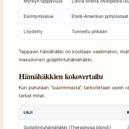
Myrkyn tappavuus
Lieviä oireita (Wikipedia (s
Esiintymisalue
Etelä-Amerikan pohjoisosat
Löydetty
Tunnettu pitkään
Tappavin hämähäkki on kooltaan vaatimaton, mutt
massiivinen goljatlintuhämähäkki.
Hämähäkkien kokovertailu
Kun puhutaan “suurimmasta”, tarkoitetaan usein raa
tarkat mitat.
LAJI
Goljatlintuhämähäkki (Theraphosa blondi)