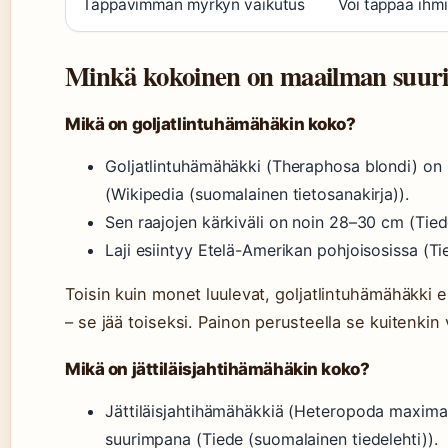
Tappavimman myrkyn vaikutus
Voi tappaa ihm
Minkä kokoinen on maailman suur
Mikä on goljatlintuhämähäkin koko?
Goljatlintuhämähäkki (Theraphosa blondi) on 
(Wikipedia (suomalainen tietosanakirja)).
Sen raajojen kärkiväli on noin 28–30 cm (Tied
Laji esiintyy Etelä-Amerikan pohjoisosissa (Ti
Toisin kuin monet luulevat, goljatlintuhämähäkki e
– se jää toiseksi. Painon perusteella se kuitenkin 
Mikä on jättiläisjahtihämähäkin koko?
Jättiläisjahtihämähäkkiä (Heteropoda maxima)
suurimpana (Tiede (suomalainen tiedelehti)).