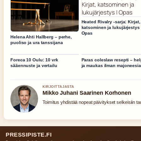
Heated Rivalry -sarja: Kirjat,
katsominen ja lukujärjestys 
Opas
Helena Ahti Hallberg – perhe,
puoliso ja ura tanssijana
Foreca 10 Oulu: 10 vrk
Paras coleslaw resepti – he
sääennuste ja vertailu
ja maukas ilman majoneesia
KIRJOITTAJASTA
Mikko Juhani Saarinen Korhonen
Toimitus yhdistää nopeat päivitykset selkeisiin tau
PRESSIPISTE.FI