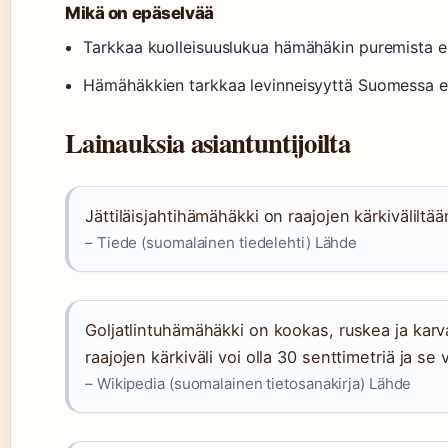
Mikä on epäselvää
Tarkkaa kuolleisuuslukua hämähäkin puremista ei o
Hämähäkkien tarkkaa levinneisyyttä Suomessa ei
Lainauksia asiantuntijoilta
Jättiläisjahtihämähäkki on raajojen kärkivälilt
– Tiede (suomalainen tiedelehti) Lähde
Goljatlintuhämähäkki on kookas, ruskea ja kar
raajojen kärkiväli voi olla 30 senttimetriä ja se
– Wikipedia (suomalainen tietosanakirja) Lähde