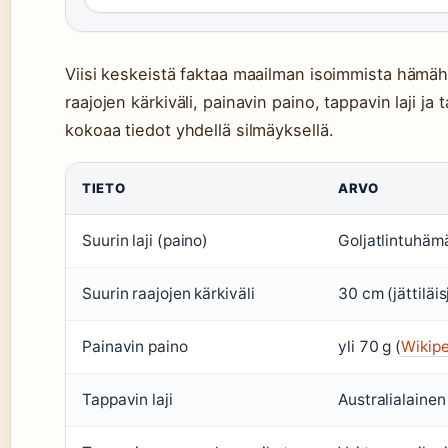
Viisi keskeistä faktaa maailman isoimmista hämähä
raajojen kärkiväli, painavin paino, tappavin laji 
kokoaa tiedot yhdellä silmäyksellä.
TIETO
ARVO
Suurin laji (paino)
Goljatlintuhäm
Suurin raajojen kärkiväli
30 cm (jättiläi
Painavin paino
yli 70 g (
Wikipe
Tappavin laji
Australialaine