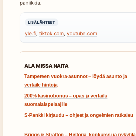
paniikkia.
LISÄLÄHTEET
yle.fi
,
tiktok.com
,
youtube.com
ALA MISSA NAITA
Tampereen vuokra-asunnot – löydä asunto ja
vertaile hintoja
200% kasinobonus – opas ja vertailu
suomalaispelaajille
S-Pankki kirjaudu – ohjeet ja ongelmien ratkaisu
Briggs & Stratton – Historia, konkurssi ja nykytila