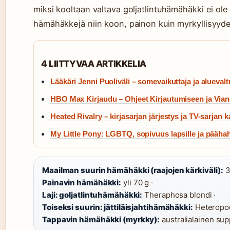
miksi kooltaan valtava goljatlintuhämähäkki ei ol
hämähäkkejä niin koon, painon kuin myrkyllisyyde
4 LIITTYVAA ARTIKKELIA
Lääkäri Jenni Puoliväli – somevaikuttaja ja aluevalt
HBO Max Kirjaudu – Ohjeet Kirjautumiseen ja Vian
Heated Rivalry – kirjasarjan järjestys ja TV-sarjan k
My Little Pony: LGBTQ, sopivuus lapsille ja pääh
Maailman suurin hämähäkki (raajojen kärkiväli):
3
Painavin hämähäkki:
yli 70 g ·
Laji: goljatlintuhämähäkki:
Theraphosa blondi ·
Toiseksi suurin: jättiläisjahtihämähäkki:
Heteropod
Tappavin hämähäkki (myrkky):
australialainen su