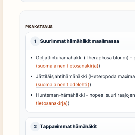
PIKAKATSAUS
Suurimmat hämähäkit maailmassa
1
Goljatlintuhämähäkki (Theraphosa blondi) – pa
(suomalainen tietosanakirja)
)
Jättiläisjahtihämähäkki (Heteropoda maxima) 
(suomalainen tiedelehti)
)
Huntsman-hämähäkki – nopea, suuri raajojen k
tietosanakirja)
)
Tappavimmat hämähäkit
2