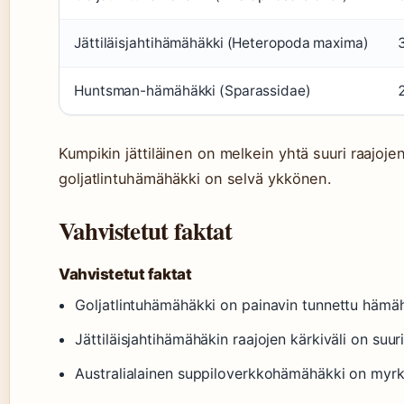
Jättiläisjahtihämähäkki (Heteropoda maxima)
Huntsman-hämähäkki (Sparassidae)
Kumpikin jättiläinen on melkein yhtä suuri raajoje
goljatlintuhämähäkki on selvä ykkönen.
Vahvistetut faktat
Vahvistetut faktat
Goljatlintuhämähäkki on painavin tunnettu hämähä
Jättiläisjahtihämähäkin raajojen kärkiväli on suur
Australialainen suppiloverkkohämähäkki on myrky