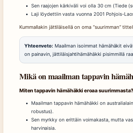
Sen raajojen kärkiväli voi olla 30 cm (Tiede (s
Laji löydettiin vasta vuonna 2001 Pohjois-Laos
Kummallakin jättiläisellä on oma “suurimman” tittel
Yhteenveto:
Maailman isoimmat hämähäkit eivät 
on painavin, jättiläisjahtihämähäkki pisimmillä raaj
Mikä on maailman tappavin hämäh
Miten tappavin hämähäkki eroaa suurimmasta
Maailman tappavin hämähäkki on australialai
robustus).
Sen myrkky on erittäin voimakasta, mutta va
harvinaisia.