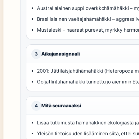
Australialainen suppiloverkkohämähäkki – m
Brasilialainen vaeltajahämähäkki – aggressi
Mustaleski – naaraat purevat, myrkky herm
Aikajanasignaali
3
2001: Jättiläisjahtihämähäkki (Heteropoda ma
Goljatlintuhämähäkki tunnettu jo aiemmin Et
Mitä seuraavaksi
4
Lisää tutkimusta hämähäkkien ekologiasta ja
Yleisön tietoisuuden lisääminen siitä, ettei s