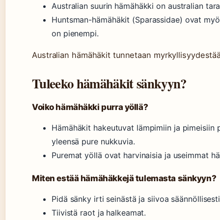
Australian suurin hämähäkki on australian tar
Huntsman-hämähäkit (Sparassidae) ovat myös k
on pienempi.
Australian hämähäkit tunnetaan myrkyllisyydestä
Tuleeko hämähäkit sänkyyn?
Voiko hämähäkki purra yöllä?
Hämähäkit hakeutuvat lämpimiin ja pimeisiin p
yleensä pure nukkuvia.
Puremat yöllä ovat harvinaisia ja useimmat hämä
Miten estää hämähäkkejä tulemasta sänkyyn?
Pidä sänky irti seinästä ja siivoa säännöllisesti
Tiivistä raot ja halkeamat.