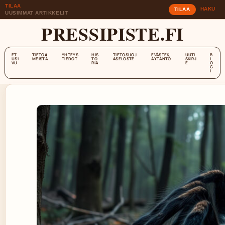
TILAA
HAKU
TILAA
UUSIMMAT ARTIKKELIT
PRESSIPISTE.FI
ET
TIETOA
YHTEYS
HIS
TIETOSUOJ
EVÄSTEK
UUTI
B
USI
MEISTÄ
TIEDOT
TO
ASELOSTE
ÄYTÄNTÖ
SKIRJ
L
VU
RIA
E
O
G
I