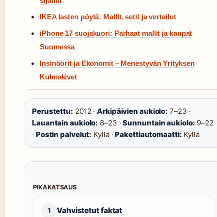
sijainti
IKEA lasten pöytä: Mallit, setit ja vertailut
iPhone 17 suojakuori: Parhaat mallit ja kaupat
Suomessa
Insinöörit ja Ekonomit – Menestyvän Yrityksen
Kulmakivet
Perustettu:
2012 ·
Arkipäivien aukiolo:
7–23 ·
Lauantain aukiolo:
8–23 ·
Sunnuntain aukiolo:
9–22
·
Postin palvelut:
Kyllä ·
Pakettiautomaatti:
Kyllä
PIKAKATSAUS
Vahvistetut faktat
1