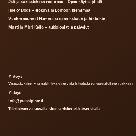
Jali ja suklaatehdas rooleissa – Opas näyttelijöistä
Isle of Dogs – elokuva ja Lontoon niemimaa
Vuokra-asunnot Nummela: opas hakuun ja hintoihin
Musti ja Mirri Keljo – aukioloajat ja palvelut
Yhteys
Vastauskykyinen yhteystiski, joka ohjaa vinkit ja korjaukset nopeasti oikeaan paikkaan.
Yhteys
info@pressipiste.fi
Toimituksen vastausaika: yleensa yhden arkipaivan sisalla.