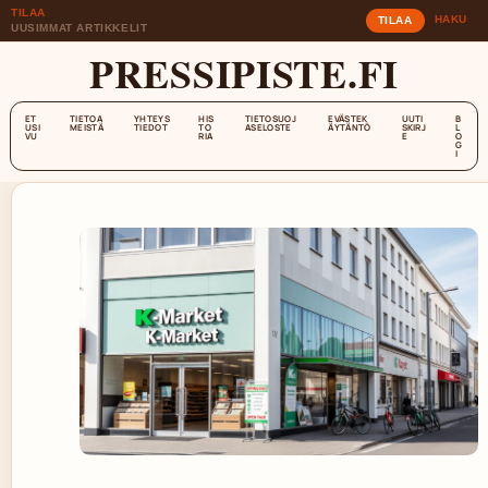
TILAA
HAKU
TILAA
UUSIMMAT ARTIKKELIT
PRESSIPISTE.FI
ET
TIETOA
YHTEYS
HIS
TIETOSUOJ
EVÄSTEK
UUTI
B
USI
MEISTÄ
TIEDOT
TO
ASELOSTE
ÄYTÄNTÖ
SKIRJ
L
VU
RIA
E
O
G
I