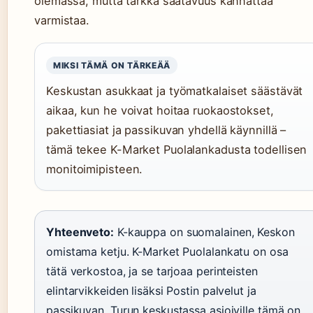
olemassa, mutta tarkka saatavuus kannattaa
varmistaa.
MIKSI TÄMÄ ON TÄRKEÄÄ
Keskustan asukkaat ja työmatkalaiset säästävät
aikaa, kun he voivat hoitaa ruokaostokset,
pakettiasiat ja passikuvan yhdellä käynnillä –
tämä tekee K-Market Puolalankadusta todellisen
monitoimipisteen.
Yhteenveto:
K-kauppa on suomalainen, Keskon
omistama ketju. K-Market Puolalankatu on osa
tätä verkostoa, ja se tarjoaa perinteisten
elintarvikkeiden lisäksi Postin palvelut ja
passikuvan. Turun keskustassa asioiville tämä on