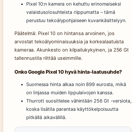
Pixel 10:n kamera on kehuttu erinomaiseksi
valaistusolosuhteista riippumatta – tämä
perustuu tekoälypohjaiseen kuvankäsittelyyn.
Päätelmä: Pixel 10 on hintansa arvoinen, jos
arvostat tekoälyominaisuuksia ja korkealaatuista
kameraa. Akunkesto on kilpailukykyinen, ja 256 Gt
tallennustila riittää useimmille.
Onko Google Pixel 10 hyvä hinta-laatusuhde?
Suomessa hinta alkaa noin 899 eurosta, mikä
on linjassa muiden lippulaivojen kanssa.
Thurrott suosittelee vähintään 256 Gt -versiota,
koska lisätila parantaa käyttökelpoisuutta
pitkällä aikavälillä.