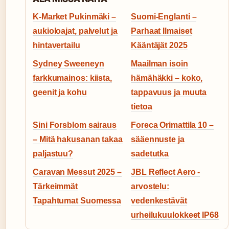
K-Market Pukinmäki –
Suomi-Englanti –
aukioloajat, palvelut ja
Parhaat Ilmaiset
hintavertailu
Kääntäjät 2025
Sydney Sweeneyn
Maailman isoin
farkkumainos: kiista,
hämähäkki – koko,
geenit ja kohu
tappavuus ja muuta
tietoa
Sini Forsblom sairaus
Foreca Orimattila 10 –
– Mitä hakusanan takaa
sääennuste ja
paljastuu?
sadetutka
Caravan Messut 2025 –
JBL Reflect Aero -
Tärkeimmät
arvostelu:
Tapahtumat Suomessa
vedenkestävät
urheilukuulokkeet IP68