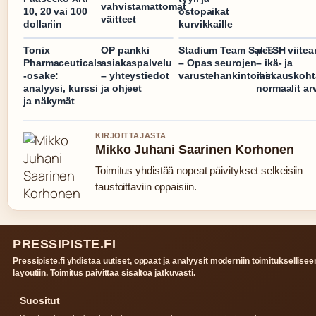
vahvistamattomat
10, 20 vai 100
ostopaikat
väitteet
dollariin
kurvikkaille
Tonix
OP pankki
Stadium Team Sales
p-TSH viitea
Pharmaceuticals
asiakaspalvelu
– Opas seurojen
– ikä- ja
-osake:
– yhteystiedot
varustehankintoihin
raskauskoht
analyysi, kurssi
ja ohjeet
normaalit ar
ja näkymät
KIRJOITTAJASTA
Mikko Juhani Saarinen Korhonen
Toimitus yhdistää nopeat päivitykset selkeisiin
taustoittaviin oppaisiin.
PRESSIPISTE.FI
Pressipiste.fi yhdistaa uutiset, oppaat ja analyysit moderniin toimituksellisee
layoutiin. Toimitus paivittaa sisaltoa jatkuvasti.
Suositut