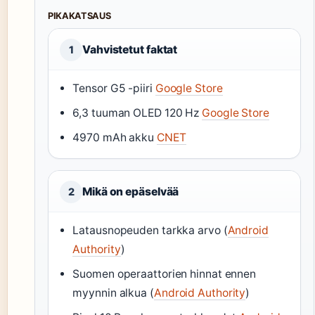
PIKAKATSAUS
Vahvistetut faktat
1
Tensor G5 -piiri
Google Store
6,3 tuuman OLED 120 Hz
Google Store
4970 mAh akku
CNET
Mikä on epäselvää
2
Latausnopeuden tarkka arvo (
Android
Authority
)
Suomen operaattorien hinnat ennen
myynnin alkua (
Android Authority
)