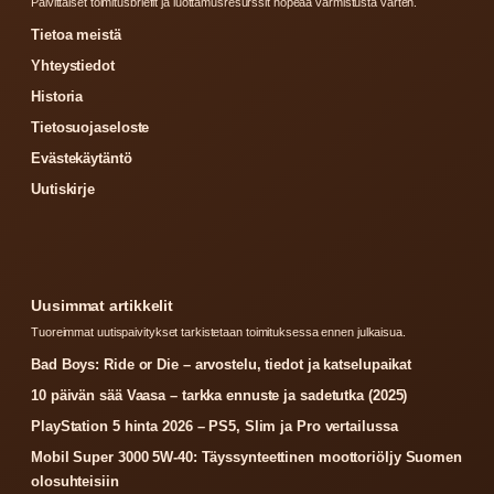
Paivittaiset toimitusbriefit ja luottamusresurssit nopeaa varmistusta varten.
Tietoa meistä
Yhteystiedot
Historia
Tietosuojaseloste
Evästekäytäntö
Uutiskirje
Uusimmat artikkelit
Tuoreimmat uutispaivitykset tarkistetaan toimituksessa ennen julkaisua.
Bad Boys: Ride or Die – arvostelu, tiedot ja katselupaikat
10 päivän sää Vaasa – tarkka ennuste ja sadetutka (2025)
PlayStation 5 hinta 2026 – PS5, Slim ja Pro vertailussa
Mobil Super 3000 5W-40: Täyssynteettinen moottoriöljy Suomen
olosuhteisiin