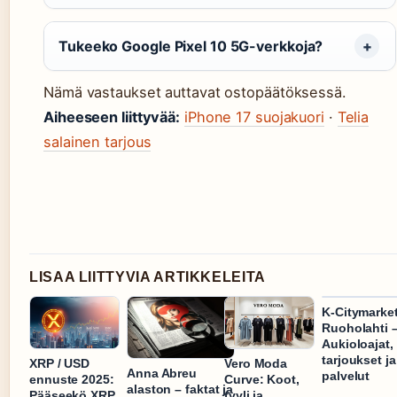
Tukeeko Google Pixel 10 5G-verkkoja?
Nämä vastaukset auttavat ostopäätöksessä.
Aiheeseen liittyvää:
iPhone 17 suojakuori
·
Telia
salainen tarjous
LISAA LIITTYVIA ARTIKKELEITA
K-Citymarke
Ruoholahti 
Aukioloajat,
tarjoukset ja
XRP / USD
Vero Moda
Anna Abreu
palvelut
ennuste 2025:
Curve: Koot,
alaston – faktat ja
Pääseekö XRP
tyyli ja