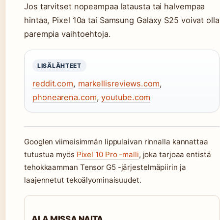
Jos tarvitset nopeampaa latausta tai halvempaa
hintaa, Pixel 10a tai Samsung Galaxy S25 voivat olla
parempia vaihtoehtoja.
LISÄLÄHTEET
reddit.com
,
markellisreviews.com
,
phonearena.com
,
youtube.com
Googlen viimeisimmän lippulaivan rinnalla kannattaa
tutustua myös
Pixel 10 Pro -malli
, joka tarjoaa entistä
tehokkaamman Tensor G5 -järjestelmäpiirin ja
laajennetut tekoälyominaisuudet.
ALA MISSA NAITA