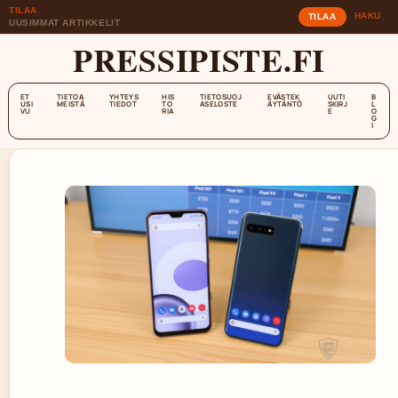
TILAA
HAKU
TILAA
UUSIMMAT ARTIKKELIT
PRESSIPISTE.FI
ET
TIETOA
YHTEYS
HIS
TIETOSUOJ
EVÄSTEK
UUTI
B
USI
MEISTÄ
TIEDOT
TO
ASELOSTE
ÄYTÄNTÖ
SKIRJ
L
VU
RIA
E
O
G
I