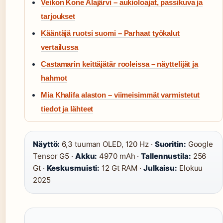
Veikon Kone Alajärvi – aukioloajat, passikuva ja
tarjoukset
Kääntäjä ruotsi suomi – Parhaat työkalut
vertailussa
Castamarin keittäjätär rooleissa – näyttelijät ja
hahmot
Mia Khalifa alaston – viimeisimmät varmistetut
tiedot ja lähteet
Näyttö:
6,3 tuuman OLED, 120 Hz ·
Suoritin:
Google
Tensor G5 ·
Akku:
4970 mAh ·
Tallennustila:
256
Gt ·
Keskusmuisti:
12 Gt RAM ·
Julkaisu:
Elokuu
2025