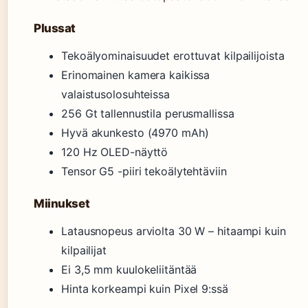
Plussat
Tekoälyominaisuudet erottuvat kilpailijoista
Erinomainen kamera kaikissa
valaistusolosuhteissa
256 Gt tallennustila perusmallissa
Hyvä akunkesto (4970 mAh)
120 Hz OLED-näyttö
Tensor G5 -piiri tekoälytehtäviin
Miinukset
Latausnopeus arviolta 30 W – hitaampi kuin
kilpailijat
Ei 3,5 mm kuulokeliitäntää
Hinta korkeampi kuin Pixel 9:ssä