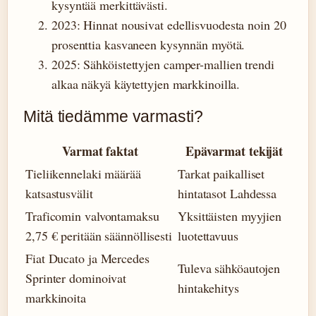
kysyntää merkittävästi.
2023
: Hinnat nousivat edellisvuodesta noin 20
prosenttia kasvaneen kysynnän myötä.
2025
: Sähköistettyjen camper-mallien trendi
alkaa näkyä käytettyjen markkinoilla.
Mitä tiedämme varmasti?
Varmat faktat
Epävarmat tekijät
Tieliikennelaki määrää
Tarkat paikalliset
katsastusvälit
hintatasot Lahdessa
Traficomin valvontamaksu
Yksittäisten myyjien
2,75 € peritään säännöllisesti
luotettavuus
Fiat Ducato ja Mercedes
Tuleva sähköautojen
Sprinter dominoivat
hintakehitys
markkinoita