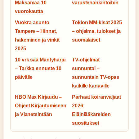
Maksamaa 10
varustehankintoihin
vuorokautta
Vuokra-asunto
Tokion MM-kisat 2025
Tampere – Hinnat,
– ohjelma, tulokset ja
hakeminen ja vinkit
suomalaiset
2025
10 vrk sää Mäntyharju
TV-ohjelmat
– Tarkka ennuste 10
sunnuntai –
päivälle
sunnuntain TV-opas
kaikille kanaville
HBO Max Kirjaudu –
Parhaat koiranvaljaat
Ohjeet Kirjautumiseen
2026:
ja Vianetsintään
Eläinlääkäreiden
suositukset