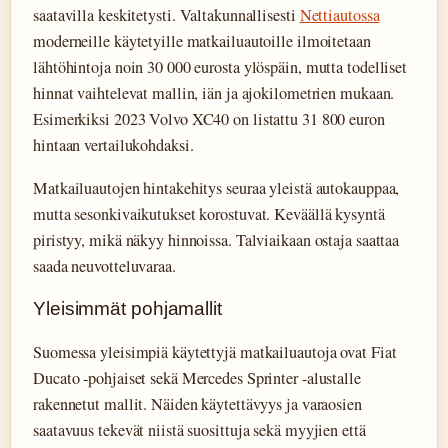
saatavilla keskitetysti. Valtakunnallisesti
Nettiautossa
moderneille käytetyille matkailuautoille ilmoitetaan
lähtöhintoja noin 30 000 eurosta ylöspäin, mutta todelliset
hinnat vaihtelevat mallin, iän ja ajokilometrien mukaan.
Esimerkiksi 2023 Volvo XC40 on listattu 31 800 euron
hintaan vertailukohdaksi.
Matkailuautojen hintakehitys seuraa yleistä autokauppaa,
mutta sesonkivaikutukset korostuvat. Keväällä kysyntä
piristyy, mikä näkyy hinnoissa. Talviaikaan ostaja saattaa
saada neuvotteluvaraa.
Yleisimmät pohjamallit
Suomessa yleisimpiä käytettyjä matkailuautoja ovat Fiat
Ducato -pohjaiset sekä Mercedes Sprinter -alustalle
rakennetut mallit. Näiden käytettävyys ja varaosien
saatavuus tekevät niistä suosittuja sekä myyjien että