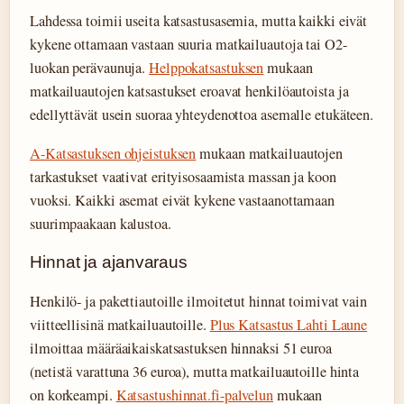
Lahdessa toimii useita katsastusasemia, mutta kaikki eivät
kykene ottamaan vastaan suuria matkailuautoja tai O2-
luokan perävaunuja.
Helppokatsastuksen
mukaan
matkailuautojen katsastukset eroavat henkilöautoista ja
edellyttävät usein suoraa yhteydenottoa asemalle etukäteen.
A-Katsastuksen ohjeistuksen
mukaan matkailuautojen
tarkastukset vaativat erityisosaamista massan ja koon
vuoksi. Kaikki asemat eivät kykene vastaanottamaan
suurimpaakaan kalustoa.
Hinnat ja ajanvaraus
Henkilö- ja pakettiautoille ilmoitetut hinnat toimivat vain
viitteellisinä matkailuautoille.
Plus Katsastus Lahti Laune
ilmoittaa määräaikaiskatsastuksen hinnaksi 51 euroa
(netistä varattuna 36 euroa), mutta matkailuautoille hinta
on korkeampi.
Katsastushinnat.fi-palvelun
mukaan