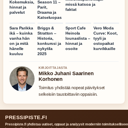
Kokemuksia,
Season 11 –
missä katsoa ja
hinnat ja
Parit,
faktat
palvelut
Draama ja
Katseluopas
Sara Parikka
Briggs &
Sport Cafe
Vero Moda
ikä – kuinka
Stratton –
Heinola
Curve: Koot,
vanha hän
Historia,
lounaslista –
tyyli ja
on ja mitä
konkurssi ja
hinnat ja
ostopaikat
hänelle
nykytila
osoite
kurvikkaille
kuuluu
2025
KIRJOITTAJASTA
Mikko Juhani Saarinen
Korhonen
Toimitus yhdistää nopeat päivitykset
selkeisiin taustoittaviin oppaisiin.
PRESSIPISTE.FI
Pressipiste.fi yhdistaa uutiset, oppaat ja analyysit moderniin toimituksellisee