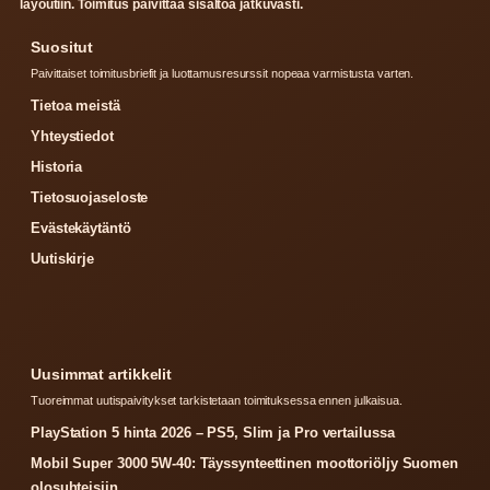
layoutiin. Toimitus paivittaa sisaltoa jatkuvasti.
Suositut
Paivittaiset toimitusbriefit ja luottamusresurssit nopeaa varmistusta varten.
Tietoa meistä
Yhteystiedot
Historia
Tietosuojaseloste
Evästekäytäntö
Uutiskirje
Uusimmat artikkelit
Tuoreimmat uutispaivitykset tarkistetaan toimituksessa ennen julkaisua.
PlayStation 5 hinta 2026 – PS5, Slim ja Pro vertailussa
Mobil Super 3000 5W-40: Täyssynteettinen moottoriöljy Suomen
olosuhteisiin