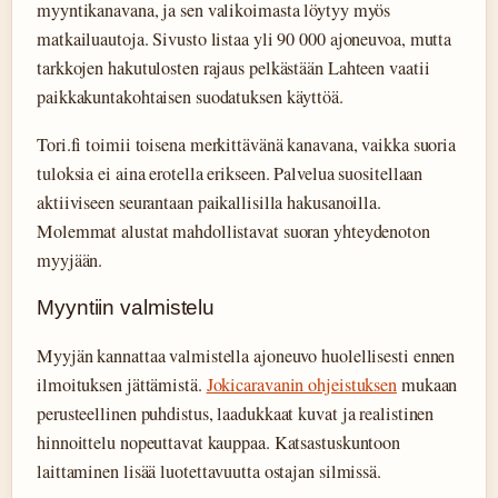
myyntikanavana, ja sen valikoimasta löytyy myös
matkailuautoja. Sivusto listaa yli 90 000 ajoneuvoa, mutta
tarkkojen hakutulosten rajaus pelkästään Lahteen vaatii
paikkakuntakohtaisen suodatuksen käyttöä.
Tori.fi toimii toisena merkittävänä kanavana, vaikka suoria
tuloksia ei aina erotella erikseen. Palvelua suositellaan
aktiiviseen seurantaan paikallisilla hakusanoilla.
Molemmat alustat mahdollistavat suoran yhteydenoton
myyjään.
Myyntiin valmistelu
Myyjän kannattaa valmistella ajoneuvo huolellisesti ennen
ilmoituksen jättämistä.
Jokicaravanin ohjeistuksen
mukaan
perusteellinen puhdistus, laadukkaat kuvat ja realistinen
hinnoittelu nopeuttavat kauppaa. Katsastuskuntoon
laittaminen lisää luotettavuutta ostajan silmissä.