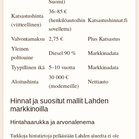
Suomi)
36–85 €
Katsastushinta
(henkilöautoihin
Katsastushinnat.fi
(viitteellinen)
sovellettu)
Valvontamaksu
2,75 €
Plus Katsastus
Yleinen
Diesel 90 %
Markkinadata
polttoaine
Tyypillinen ikä
5–10 vuotta
Markkinadata
30 000 €
Aloitushinta
Nettiauto
(moderneille)
Hinnat ja suositut mallit Lahden
markkinoilla
Hintahaarukka ja arvonalenema
Tarkkoja hintatietoja pelkästään Lahden alueelta ei ole