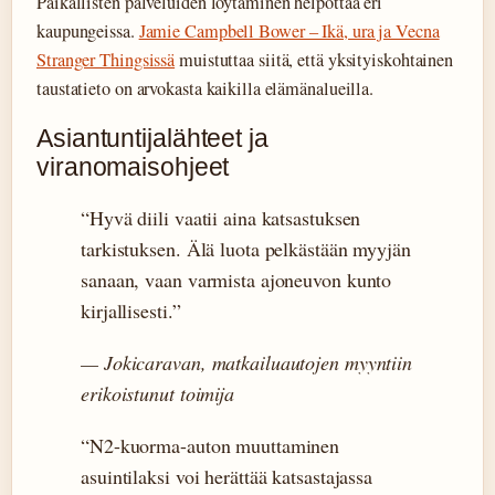
Paikallisten palveluiden löytäminen helpottaa eri
kaupungeissa.
Jamie Campbell Bower – Ikä, ura ja Vecna
Stranger Thingsissä
muistuttaa siitä, että yksityiskohtainen
taustatieto on arvokasta kaikilla elämänalueilla.
Asiantuntijalähteet ja
viranomaisohjeet
“Hyvä diili vaatii aina katsastuksen
tarkistuksen. Älä luota pelkästään myyjän
sanaan, vaan varmista ajoneuvon kunto
kirjallisesti.”
— Jokicaravan, matkailuautojen myyntiin
erikoistunut toimija
“N2-kuorma-auton muuttaminen
asuintilaksi voi herättää katsastajassa