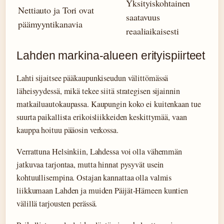
Yksityiskohtainen
Nettiauto ja Tori ovat
saatavuus
päämyyntikanavia
reaaliaikaisesti
Lahden markina-alueen erityispiirteet
Lahti sijaitsee pääkaupunkiseudun välittömässä
läheisyydessä, mikä tekee siitä strategisen sijainnin
matkailuautokaupassa. Kaupungin koko ei kuitenkaan tue
suurta paikallista erikoisliikkeiden keskittymää, vaan
kauppa hoituu pääosin verkossa.
Verrattuna Helsinkiin, Lahdessa voi olla vähemmän
jatkuvaa tarjontaa, mutta hinnat pysyvät usein
kohtuullisempina. Ostajan kannattaa olla valmis
liikkumaan Lahden ja muiden Päijät-Hämeen kuntien
välillä tarjousten perässä.