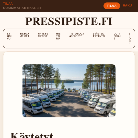
TILAA
HAKU
TILAA
UUSIMMAT ARTIKKELIT
PRESSIPISTE.FI
ET
TIETOA
YHTEYS
HIS
TIETOSUOJ
EVÄSTEK
UUTI
B
USI
MEISTÄ
TIEDOT
TO
ASELOSTE
ÄYTÄNTÖ
SKIRJ
L
VU
RIA
E
O
G
I
Käytetyt