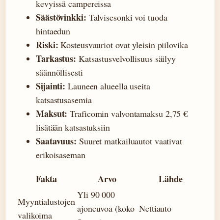
kevyissä campereissa
Säästövinkki:
Talvisesonki voi tuoda
hintaedun
Riski:
Kosteusvauriot ovat yleisin piilovika
Tarkastus:
Katsastusvelvollisuus säilyy
säännöllisesti
Sijainti:
Launeen alueella useita
katsastusasemia
Maksut:
Traficomin valvontamaksu 2,75 €
lisätään katsastuksiin
Saatavuus:
Suuret matkailuautot vaativat
erikoisaseman
Fakta
Arvo
Lähde
Yli 90 000
Myyntialustojen
ajoneuvoa (koko
Nettiauto
valikoima