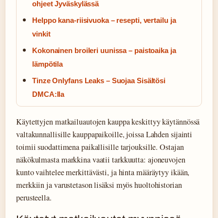
ohjeet Jyväskylässä
Helppo kana-riisivuoka – resepti, vertailu ja
vinkit
Kokonainen broileri uunissa – paistoaika ja
lämpötila
Tinze Onlyfans Leaks – Suojaa Sisältösi
DMCA:lla
Käytettyjen matkailuautojen kauppa keskittyy käytännössä
valtakunnallisille kauppapaikoille, joissa Lahden sijainti
toimii suodattimena paikallisille tarjouksille. Ostajan
näkökulmasta markkina vaatii tarkkuutta: ajoneuvojen
kunto vaihtelee merkittävästi, ja hinta määräytyy ikään,
merkkiin ja varustetason lisäksi myös huoltohistorian
perusteella.