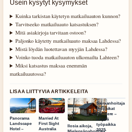
Usein kysytyt kysymykset
Kuinka tarkistan käytetyn matkailuauton kunnon?
Tarvitseeko matkailuauto katsastuksen?
Mitä asiakirjoja tarvitaan ostoon?
Paljonko käytetty matkailuauto maksaa Lahdessa?
Mistä löydän luotettavan myyjän Lahdessa?
Voinko tuoda matkailuauton ulkomailta Lahteen?
Miksi katsastus maksaa enemmän
matkailuautossa?
LISAA LIITTYVIA ARTIKKELEITA
Sairaanhoitaja
työpaikat
Tampere –
Panorama
Married At
Löydä
Landscape
First Sight
työpaikka
Ilosia aikoja,
Hotel –
Australia
2025
Mielensäpahoittaja: