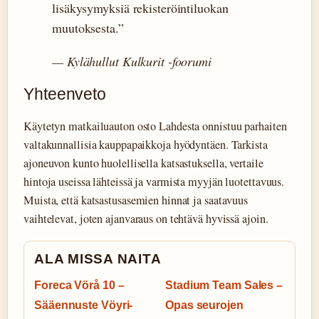
lisäkysymyksiä rekisteröintiluokan
muutoksesta.”
— Kylähullut Kulkurit -foorumi
Yhteenveto
Käytetyn matkailuauton osto Lahdesta onnistuu parhaiten
valtakunnallisia kauppapaikkoja hyödyntäen. Tarkista
ajoneuvon kunto huolellisella katsastuksella, vertaile
hintoja useissa lähteissä ja varmista myyjän luotettavuus.
Muista, että katsastusasemien hinnat ja saatavuus
vaihtelevat, joten ajanvaraus on tehtävä hyvissä ajoin.
ALA MISSA NAITA
Foreca Vörå 10 –
Stadium Team Sales –
Sääennuste Vöyri-
Opas seurojen