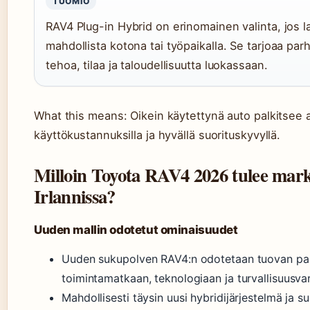
TUOMIO
RAV4 Plug-in Hybrid on erinomainen valinta, jos l
mahdollista kotona tai työpaikalla. Se tarjoaa pa
tehoa, tilaa ja taloudellisuutta luokassaan.
What this means: Oikein käytettynä auto palkitsee al
käyttökustannuksilla ja hyvällä suorituskyvyllä.
Milloin Toyota RAV4 2026 tulee mark
Irlannissa?
Uuden mallin odotetut ominaisuudet
Uuden sukupolven RAV4:n odotetaan tuovan pa
toimintamatkaan, teknologiaan ja turvallisuusvar
Mahdollisesti täysin uusi hybridijärjestelmä ja s