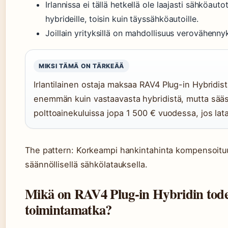
Irlannissa ei tällä hetkellä ole laajasti sähköauto
hybrideille, toisin kuin täyssähköautoille.
Joillain yrityksillä on mahdollisuus verovähennyk
MIKSI TÄMÄ ON TÄRKEÄÄ
Irlantilainen ostaja maksaa RAV4 Plug-in Hybridis
enemmän kuin vastaavasta hybridistä, mutta sää
polttoainekuluissa jopa 1 500 € vuodessa, jos lata
The pattern: Korkeampi hankintahinta kompensoitu
säännöllisellä sähkölatauksella.
Mikä on RAV4 Plug-in Hybridin tode
toimintamatka?