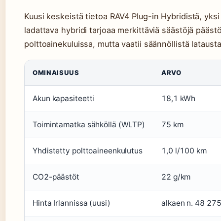
Kuusi keskeistä tietoa RAV4 Plug-in Hybridistä, yksi
ladattava hybridi tarjoaa merkittäviä säästöjä päästö
polttoainekuluissa, mutta vaatii säännöllistä latausta
OMINAISUUS
ARVO
Akun kapasiteetti
18,1 kWh
Toimintamatka sähköllä (WLTP)
75 km
Yhdistetty polttoaineenkulutus
1,0 l/100 km
CO2-päästöt
22 g/km
Hinta Irlannissa (uusi)
alkaen n. 48 275