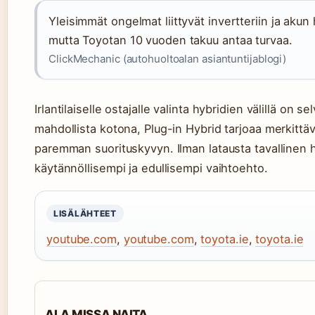
Yleisimmät ongelmat liittyvät invertteriin ja aku
mutta Toyotan 10 vuoden takuu antaa turvaa.
ClickMechanic (autohuoltoalan asiantuntijablogi)
Irlantilaiselle ostajalle valinta hybridien välillä on se
mahdollista kotona, Plug-in Hybrid tarjoaa merkittäv
paremman suorituskyvyn. Ilman latausta tavallinen h
käytännöllisempi ja edullisempi vaihtoehto.
LISÄLÄHTEET
youtube.com
,
youtube.com
,
toyota.ie
,
toyota.ie
ALA MISSA NAITA