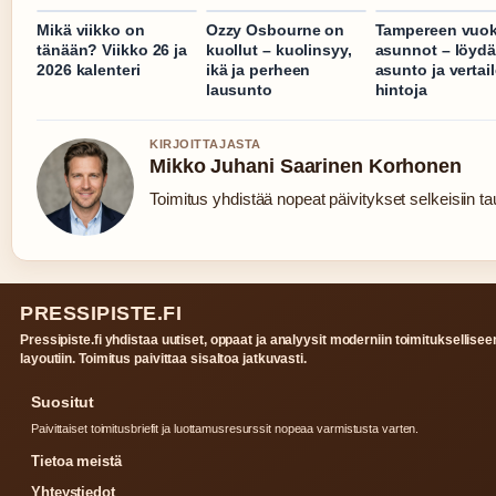
Mikä viikko on
Ozzy Osbourne on
Tampereen vuok
tänään? Viikko 26 ja
kuollut – kuolinsyy,
asunnot – löyd
2026 kalenteri
ikä ja perheen
asunto ja vertai
lausunto
hintoja
KIRJOITTAJASTA
Mikko Juhani Saarinen Korhonen
Toimitus yhdistää nopeat päivitykset selkeisiin tau
PRESSIPISTE.FI
Pressipiste.fi yhdistaa uutiset, oppaat ja analyysit moderniin toimituksellisee
layoutiin. Toimitus paivittaa sisaltoa jatkuvasti.
Suositut
Paivittaiset toimitusbriefit ja luottamusresurssit nopeaa varmistusta varten.
Tietoa meistä
Yhteystiedot