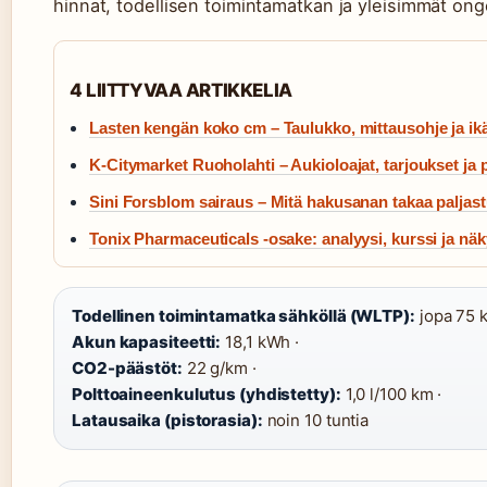
hinnat, todellisen toimintamatkan ja yleisimmät ong
4 LIITTYVAA ARTIKKELIA
Lasten kengän koko cm – Taulukko, mittausohje ja ikä
K-Citymarket Ruoholahti – Aukioloajat, tarjoukset ja 
Sini Forsblom sairaus – Mitä hakusanan takaa paljas
Tonix Pharmaceuticals -osake: analyysi, kurssi ja nä
Todellinen toimintamatka sähköllä (WLTP):
jopa 75 k
Akun kapasiteetti:
18,1 kWh ·
CO2-päästöt:
22 g/km ·
Polttoaineenkulutus (yhdistetty):
1,0 l/100 km ·
Latausaika (pistorasia):
noin 10 tuntia