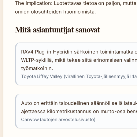
The implication: Luotettavaa tietoa on paljon, mutta
omien olosuhteiden huomioimista.
Mitä asiantuntijat sanovat
RAV4 Plug-in Hybridin sähköinen toimintamatka 
WLTP-syklillä, mikä tekee siitä erinomaisen valinn
työmatkoihin.
Toyota Liffey Valley (virallinen Toyota-jälleenmyyjä Irl
Auto on erittäin taloudellinen säännöllisellä latau
ajettaessa kilometrikustannus on murto-osa be
Carwow (autojen arvostelusivusto)