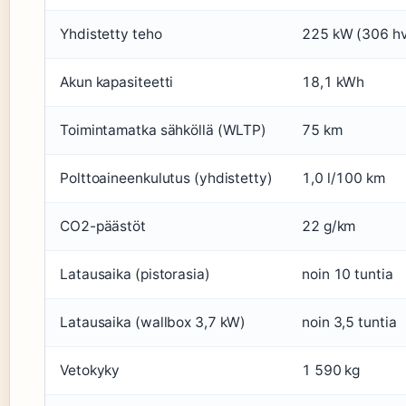
Yhdistetty teho
225 kW (306 h
Akun kapasiteetti
18,1 kWh
Toimintamatka sähköllä (WLTP)
75 km
Polttoaineenkulutus (yhdistetty)
1,0 l/100 km
CO2-päästöt
22 g/km
Latausaika (pistorasia)
noin 10 tuntia
Latausaika (wallbox 3,7 kW)
noin 3,5 tuntia
Vetokyky
1 590 kg