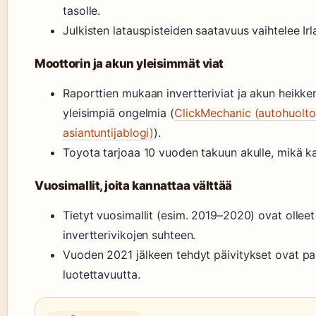
tasolle.
Julkisten latauspisteiden saatavuus vaihtelee Irl
Moottorin ja akun yleisimmät viat
Raporttien mukaan invertteriviat ja akun heikk
yleisimpiä ongelmia (
ClickMechanic (autohuolto
asiantuntijablogi)
).
Toyota tarjoaa 10 vuoden takuun akulle, mikä ka
Vuosimallit, joita kannattaa välttää
Tietyt vuosimallit (esim. 2019–2020) ovat olle
invertterivikojen suhteen.
Vuoden 2021 jälkeen tehdyt päivitykset ovat p
luotettavuutta.