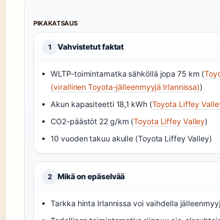
PIKAKATSAUS
Vahvistetut faktat
1
WLTP-toimintamatka sähköllä jopa 75 km (
Toyo
(virallinen Toyota-jälleenmyyjä Irlannissa)
)
Akun kapasiteetti 18,1 kWh (
Toyota Liffey Valle
CO2-päästöt 22 g/km (
Toyota Liffey Valley
)
10 vuoden takuu akulle (Toyota Liffey Valley)
Mikä on epäselvää
2
Tarkka hinta Irlannissa voi vaihdella jälleenmyyj