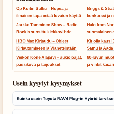
Op Kortin Sulku – Nopea ja
Briggs & Strat
ilmainen tapa estää luvaton käyttö
konkurssi ja n
Jarkko Tamminen Show – Radio
Halo from Nor
Rockin suosittu kiekkoviihde
suomalainen d
HBO Max Kirjaudu – Ohjeet
Kirjolla kausi
Kirjautumiseen ja Vianetsintään
Samu ja Aada
Veikon Kone Alajärvi – aukioloajat,
80-luvun muo
passikuva ja tarjoukset
ja vinkit kasari
Usein kysytyt kysymykset
Kuinka usein Toyota RAV4 Plug-in Hybrid tarvitse