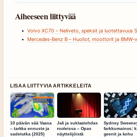
Aiheeseen liittyvää
Volvo XC70 – Neliveto, speksit ja luotettavuus
Mercedes-Benz B – Huollot, moottorit ja BMW-v
LISAA LIITTYVIA ARTIKKELEITA
10 päivän sää Vaasa
Jali ja suklaatehdas
Sydney Sweene
– tarkka ennuste ja
rooleissa – Opas
farkkumainos: ki
sadetutka (2025)
näyttelijöistä
geenit ja kohu