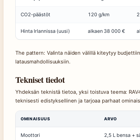
CO2-päästöt
120 g/km
2
Hinta Irlannissa (uusi)
alkaen 38 000 €
a
The pattern: Valinta näiden välillä kiteytyy budjettiin
latausmahdollisuuksiin.
Tekniset tiedot
Yhdeksän teknistä tietoa, yksi toistuva teema: RAV
teknisesti edistyksellinen ja tarjoaa parhaat omina
OMINAISUUS
ARVO
Moottori
2,5 L bensa + s