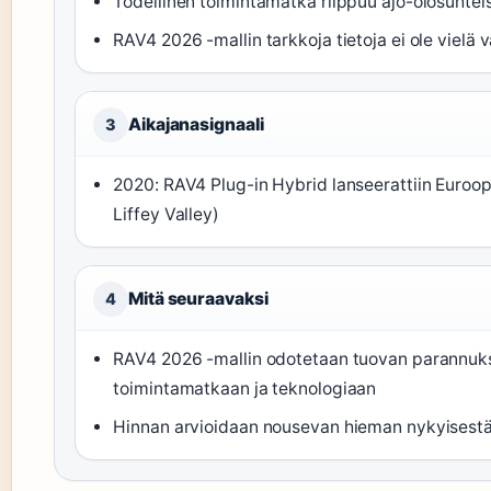
Todellinen toimintamatka riippuu ajo-olosuhtei
RAV4 2026 -mallin tarkkoja tietoja ei ole vielä 
Aikajanasignaali
3
2020: RAV4 Plug-in Hybrid lanseerattiin Euroo
Liffey Valley)
Mitä seuraavaksi
4
RAV4 2026 -mallin odotetaan tuovan parannuk
toimintamatkaan ja teknologiaan
Hinnan arvioidaan nousevan hieman nykyisest