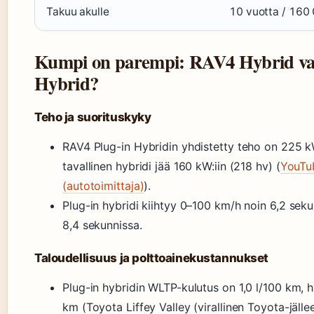
Takuu akulle
10 vuotta / 160
Kumpi on parempi: RAV4 Hybrid vai
Hybrid?
Teho ja suorituskyky
RAV4 Plug-in Hybridin yhdistetty teho on 225 k
tavallinen hybridi jää 160 kW:iin (218 hv) (
YouTu
(autotoimittaja)
).
Plug-in hybridi kiihtyy 0–100 km/h noin 6,2 seku
8,4 sekunnissa.
Taloudellisuus ja polttoainekustannukset
Plug-in hybridin WLTP-kulutus on 1,0 l/100 km, h
km (Toyota Liffey Valley (virallinen Toyota-jälle