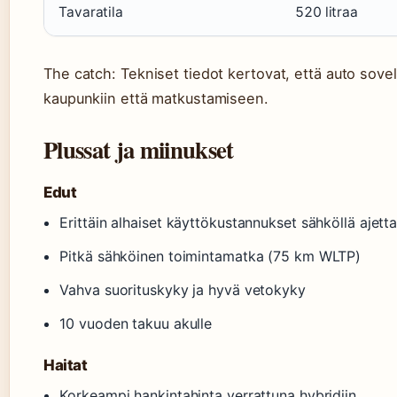
Tavaratila
520 litraa
The catch: Tekniset tiedot kertovat, että auto sove
kaupunkiin että matkustamiseen.
Plussat ja miinukset
Edut
Erittäin alhaiset käyttökustannukset sähköllä ajett
Pitkä sähköinen toimintamatka (75 km WLTP)
Vahva suorituskyky ja hyvä vetokyky
10 vuoden takuu akulle
Haitat
Korkeampi hankintahinta verrattuna hybridiin