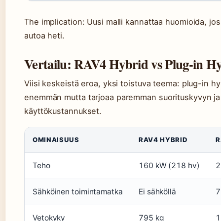
The implication: Uusi malli kannattaa huomioida, jos 
autoa heti.
Vertailu: RAV4 Hybrid vs Plug-in H
Viisi keskeistä eroa, yksi toistuva teema: plug-in h
enemmän mutta tarjoaa paremman suorituskyvyn ja
käyttökustannukset.
OMINAISUUS
RAV4 HYBRID
R
Teho
160 kW (218 hv)
2
Sähköinen toimintamatka
Ei sähköllä
7
Vetokyky
795 kg
1