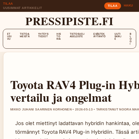
TILAA
HAKU
TILAA
UUSIMMAT ARTIKKELIT
PRESSIPISTE.FI
ET
TIETOA
YHTEYS
HIS
TIETOSUOJ
EVÄSTEK
UUTI
B
USI
MEISTÄ
TIEDOT
TO
ASELOSTE
ÄYTÄNTÖ
SKIRJ
L
VU
RIA
E
O
G
I
Toyota RAV4 Plug-in Hybr
vertailu ja ongelmat
MIKKO JUHANI SAARINEN KORHONEN • 2026-05-13 • TARKISTANUT NOORA MAK
Jos olet miettinyt ladattavan hybridin hankintaa, ol
törmännyt Toyota RAV4 Plug-in Hybridiin. Tässä art