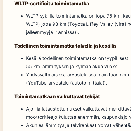
WLTP-sertifioitu toimintamatka
WLTP-syklillä toimintamatka on jopa 75 km, kau
WLTP) jopa 98 km (Toyota Liffey Valley (viralli
jälleenmyyjä Irlannissa)).
Todellinen toimintamatka talvella ja kesällä
Kesällä todellinen toimintamatka on tyypillisest
55 km lämmityksen ja kylmän akun vuoksi.
Yhdysvaltalaisissa arvosteluissa mainitaan noin
(YouTube-arvostelu (autotoimittaja)).
Toimintamatkaan vaikuttavat tekijät
Ajo- ja lataustottumukset vaikuttavat merkittäv
moottoritieajo kuluttaa enemmän, kaupunkiajo
Akun esilämmitys ja talvirenkaat voivat vähent