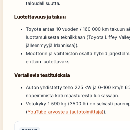
taloudellisuutta.
Luotettavuus ja takuu
Toyota antaa 10 vuoden / 160 000 km takuun ak
luottamuksesta tekniikkaan (Toyota Liffey Valley
jälleenmyyjä Irlannissa)).
Moottorin ja vaihteiston osalta hybridijärjestel
erittäin luotettavaksi.
Vertailevia testituloksia
Auton yhdistetty teho 225 kW ja 0–100 km/h 6,2
nopeimmista katumaastureista luokassaan.
Vetokyky 1 590 kg (3500 lb) on selvästi paremp
(
YouTube-arvostelu (autotoimittaja)
).