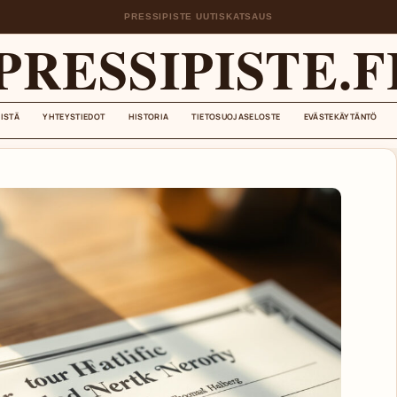
PRESSIPISTE UUTISKATSAUS
PRESSIPISTE.F
EISTÄ
YHTEYSTIEDOT
HISTORIA
TIETOSUOJASELOSTE
EVÄSTEKÄYTÄNTÖ