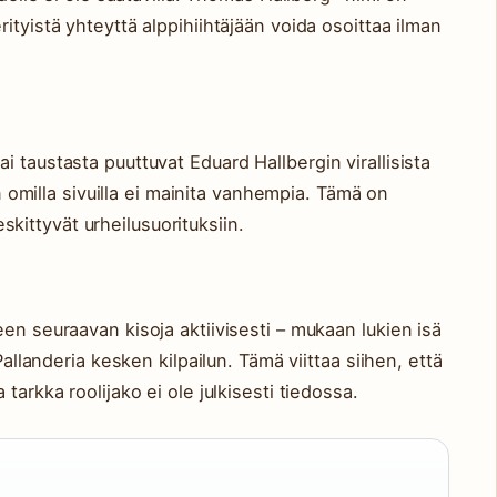
ityistä yhteyttä alppihiihtäjään voida osoittaa ilman
 taustasta puuttuvat Eduard Hallbergin virallisista
an omilla sivuilla ei mainita vanhempia. Tämä on
keskittyvät urheilusuorituksiin.
en seuraavan kisoja aktiivisesti – mukaan lukien isä
Pallanderia kesken kilpailun. Tämä viittaa siihen, että
tarkka roolijako ei ole julkisesti tiedossa.