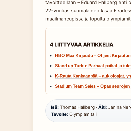
tavoitteellaan – Eduard Hallberg ehti o
22-vuotias suomalainen kisaa Fearles
maailmancupissa ja lopulta olympiamit
4 LIITTYVAA ARTIKKELIA
HBO Max Kirjaudu – Ohjeet Kirjautum
Stand up Turku: Parhaat paikat ja tule
K-Rauta Kankaanpää – aukioloajat, yht
Stadium Team Sales – Opas seurojen 
Isä:
Thomas Hallberg ·
Äiti:
Janina Ner
Tavoite:
Olympiamitali