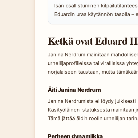
Isän osallistuminen kilpailutilante
Eduardin uraa käytännön tasolla – e
Ketkä ovat Eduard H
Janina Nerdrum mainitaan mahdollisena
urheilijaprofiileissa tai virallisissa y
norjalaiseen taustaan, mutta tämäkään
Äiti Janina Nerdrum
Janina Nerdrumista ei löydy julkisesti s
Käsityöläinen-statuksesta mainitaan jo
Tämä jättää äidin roolin urheilijan tari
Perheen dynamiikka