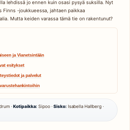
lla lehdissä jo ennen kuin osasi pysyä suksilla. Nyt
s Finns -joukkueessa, jahtaen paikkaa
alia. Mutta keiden varassa tämä tie on rakentunut?
iseen ja Vianetsintään
vat esitykset
eystiedot ja palvelut
varustehankintoihin
drum ·
Kotipaikka:
Sipoo ·
Sisko:
Isabella Hallberg ·