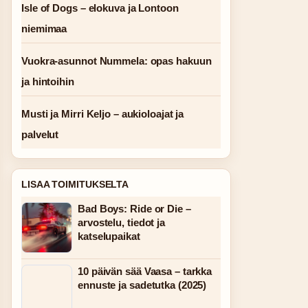
Isle of Dogs – elokuva ja Lontoon
niemimaa
Vuokra-asunnot Nummela: opas hakuun
ja hintoihin
Musti ja Mirri Keljo – aukioloajat ja
palvelut
LISAA TOIMITUKSELTA
Bad Boys: Ride or Die –
arvostelu, tiedot ja
katselupaikat
10 päivän sää Vaasa – tarkka
ennuste ja sadetutka (2025)