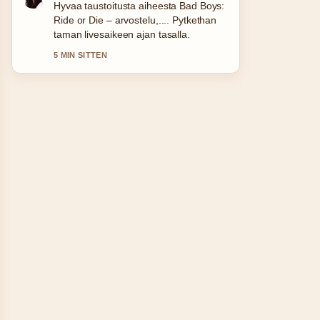
Raportointi 10 päivän sää Vaasa –
tarkka ennuste...-aiheesta tuntuu
luotettavalta ja helppolukuiselta.
7 MIN SITTEN