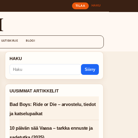
HAKU
TILAA
I
UUTISKIRJE
BLOGI
HAKU
Siirry
UUSIMMAT ARTIKKELIT
Bad Boys: Ride or Die – arvostelu, tiedot
ja katselupaikat
10 päivän sää Vaasa – tarkka ennuste ja
sadetutka (2025)