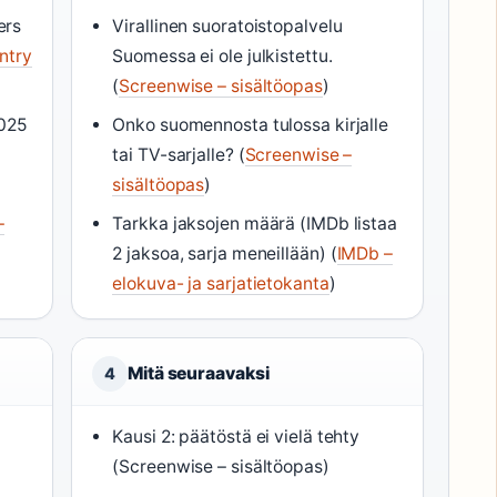
ers
Virallinen suoratoistopalvelu
ntry
Suomessa ei ole julkistettu.
(
Screenwise – sisältöopas
)
2025
Onko suomennosta tulossa kirjalle
tai TV-sarjalle? (
Screenwise –
sisältöopas
)
–
Tarkka jaksojen määrä (IMDb listaa
2 jaksoa, sarja meneillään) (
IMDb –
elokuva- ja sarjatietokanta
)
Mitä seuraavaksi
4
Kausi 2: päätöstä ei vielä tehty
(Screenwise – sisältöopas)