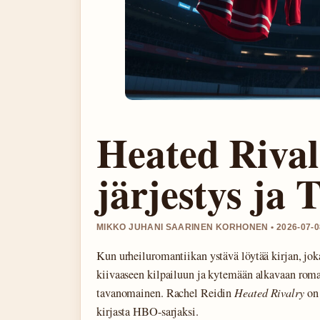
Heated Rival
järjestys ja 
MIKKO JUHANI SAARINEN KORHONEN • 2026-07-08
Kun urheiluromantiikan ystävä löytää kirjan, joka
kiivaaseen kilpailuun ja kytemään alkavaan roma
tavanomainen. Rachel Reidin
Heated Rivalry
on 
kirjasta HBO-sarjaksi.