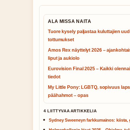
ALA MISSA NAITA
Tuore kysely paljastaa kuluttajien uud
tottumukset
Amos Rex näyttelyt 2026 – ajankohtai
liput ja aukiolo
Eurovision Final 2025 – Kaikki olenna
tiedot
My Little Pony: LGBTQ, sopivuus lapsi
päähahmot – opas
4 LIITTYVAA ARTIKKELIA
Sydney Sweeneyn farkkumainos: kiista, 
Holmenkollenin kisat 2025 – Ohjelma, tul