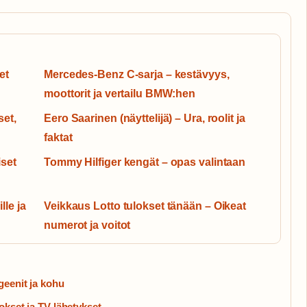
et
Mercedes-Benz C-sarja – kestävyys,
moottorit ja vertailu BMW:hen
set,
Eero Saarinen (näyttelijä) – Ura, roolit ja
faktat
iset
Tommy Hilfiger kengät – opas valintaan
lle ja
Veikkaus Lotto tulokset tänään – Oikeat
numerot ja voitot
geenit ja kohu
okset ja TV-lähetykset