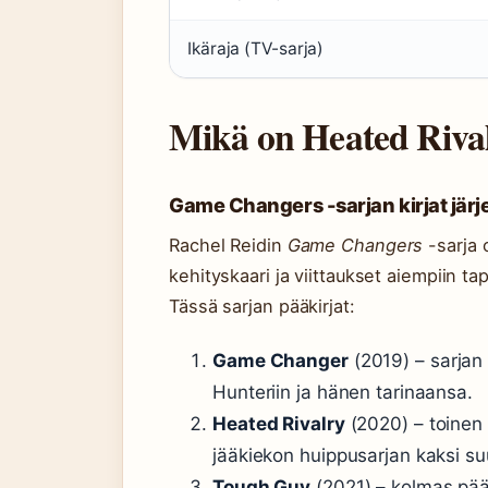
Ikäraja (TV-sarja)
Mikä on Heated Rivalr
Game Changers -sarjan kirjat jär
Rachel Reidin
Game Changers
-sarja 
kehityskaari ja viittaukset aiempiin ta
Tässä sarjan pääkirjat:
Game Changer
(2019) – sarjan 
Hunteriin ja hänen tarinaansa.
Heated Rivalry
(2020) – toinen 
jääkiekon huippusarjan kaksi suu
Tough Guy
(2021) – kolmas pääk