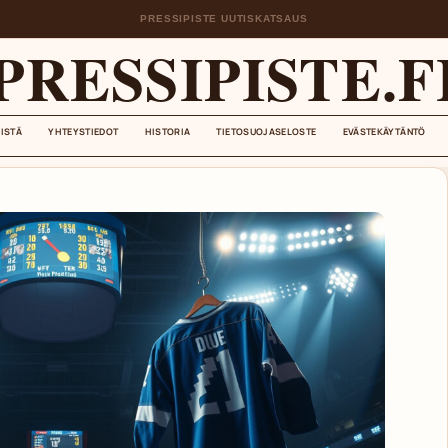
PRESSIPISTE UUTISKATSAUS
PRESSIPISTE.F
EISTÄ
YHTEYSTIEDOT
HISTORIA
TIETOSUOJASELOSTE
EVÄSTEKÄYTÄNTÖ