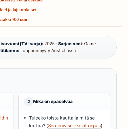
eet ja lajikohtaiset
takki 700 cuin
isuvuosi (TV-sarja):
2025 ·
Sarjan nimi:
Game
itilanne:
Loppuunmyyty Australiassa
Mikä on epäselvää
2
idin
Tuleeko toista kautta ja mitä se
kattaa? (
Screenwise – sisältöopas
)