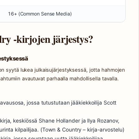
16+ (Common Sense Media)
y -kirjojen järjestys?
jestyksessä
on syytä lukea julkaisujärjestyksessä, jotta hahmojen
pahtumiin avautuvat parhaalla mahdollisella tavalla.
avausosa, jossa tutustutaan jääkiekkoilija Scott
kirja, keskiössä Shane Hollander ja Ilya Rozanov,
rinta kilpailijaa. (Town & Country – kirja-arvostelu)
irja, jossa seurataan uutta jääkiekkoilijaa.