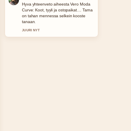
Seuraan PlayStation 5 hinta 2026 –
PS5, Slim...-lahetysta tarkasti –
arvostan tasapainoista savyja.
3 MIN SITTEN