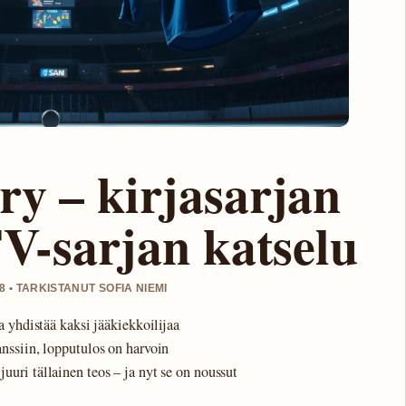
ry – kirjasarjan
TV-sarjan katselu
 • TARKISTANUT SOFIA NIEMI
 yhdistää kaksi jääkiekkoilijaa
nssiin, lopputulos on harvoin
juuri tällainen teos – ja nyt se on noussut