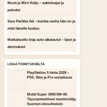
Musti ja Mirri Keljo – aukioloajat ja
palvelut
Sara Parikka ikä – kuinka vanha hän on ja
mitä hänelle kuuluu
Matkahuolto linja auto aikataulut – liput ja
alennukset
LISAA TOIMITUKSELTA
PlayStation 5 hinta 2026 –
PS5, Slim ja Pro vertailussa
Mobil Super 3000 5W-40:
Täyssynteettinen moottoriöljy
Suomen olosuhteisiin