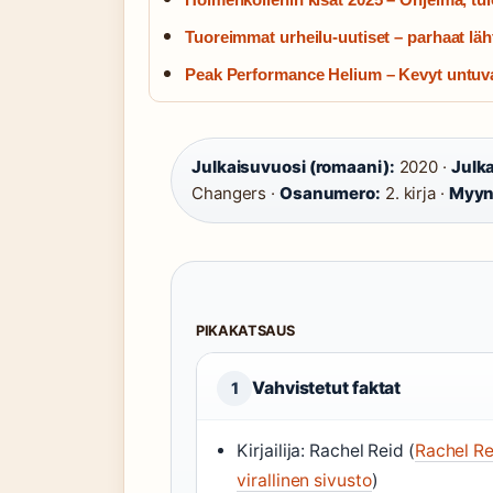
Tuoreimmat urheilu-uutiset – parhaat läht
Peak Performance Helium – Kevyt untuva
Julkaisuvuosi (romaani):
2020 ·
Julka
Changers ·
Osanumero:
2. kirja ·
Myynt
PIKAKATSAUS
Vahvistetut faktat
1
Kirjailija: Rachel Reid (
Rachel Re
virallinen sivusto
)