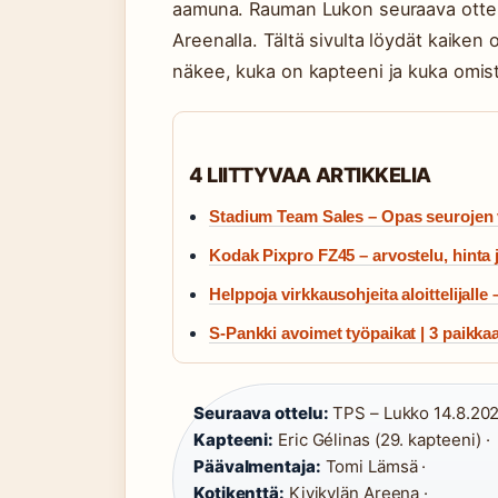
aamuna. Rauman Lukon seuraava ottelu
Areenalla. Tältä sivulta löydät kaiken
näkee, kuka on kapteeni ja kuka omis
4 LIITTYVAA ARTIKKELIA
Stadium Team Sales – Opas seurojen 
Kodak Pixpro FZ45 – arvostelu, hinta
Helppoja virkkausohjeita aloittelijalle
S-Pankki avoimet työpaikat | 3 paikka
Seuraava ottelu:
TPS – Lukko 14.8.202
Kapteeni:
Eric Gélinas (29. kapteeni) ·
Päävalmentaja:
Tomi Lämsä ·
Kotikenttä:
Kivikylän Areena ·