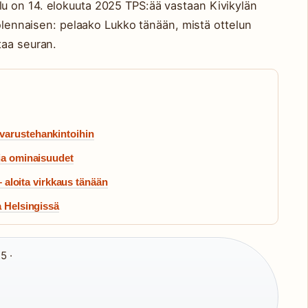
 on 14. elokuuta 2025 TPS:ää vastaan Kivikylän
 olennaisen: pelaako Lukko tänään, mistä ottelun
taa seuran.
varustehankintoihin
 ja ominaisuudet
 – aloita virkkaus tänään
a Helsingissä
5 ·