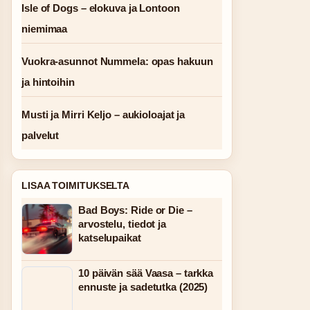
Isle of Dogs – elokuva ja Lontoon
niemimaa
Vuokra-asunnot Nummela: opas hakuun
ja hintoihin
Musti ja Mirri Keljo – aukioloajat ja
palvelut
LISAA TOIMITUKSELTA
Bad Boys: Ride or Die –
arvostelu, tiedot ja
katselupaikat
10 päivän sää Vaasa – tarkka
ennuste ja sadetutka (2025)