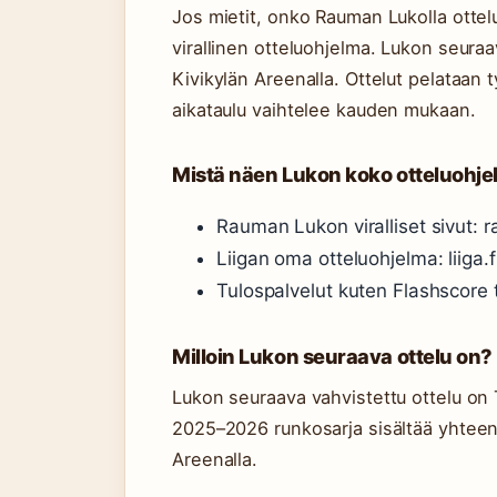
Jos mietit, onko Rauman Lukolla ottelu
virallinen otteluohjelma. Lukon seura
Kivikylän Areenalla. Ottelut pelataan tyy
aikataulu vaihtelee kauden mukaan.
Mistä näen Lukon koko otteluohj
Rauman Lukon viralliset sivut: 
Liigan oma otteluohjelma: liiga.f
Tulospalvelut kuten Flashscore t
Milloin Lukon seuraava ottelu on?
Lukon seuraava vahvistettu ottelu on
2025–2026 runkosarja sisältää yhteens
Areenalla.