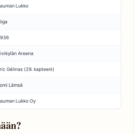
auman Lukko
iiga
936
ivikylän Areena
ric Gélinas (29. kapteeni)
omi Lämsä
auman Lukko Oy
nään?