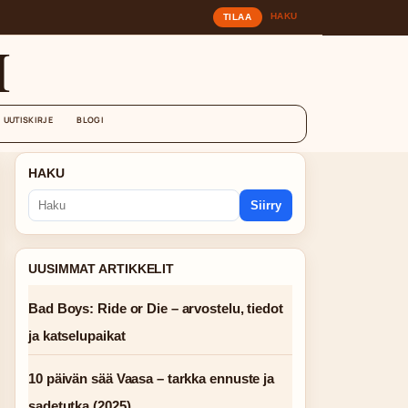
HAKU
TILAA
I
UUTISKIRJE
BLOGI
HAKU
Siirry
UUSIMMAT ARTIKKELIT
Bad Boys: Ride or Die – arvostelu, tiedot
ja katselupaikat
10 päivän sää Vaasa – tarkka ennuste ja
sadetutka (2025)