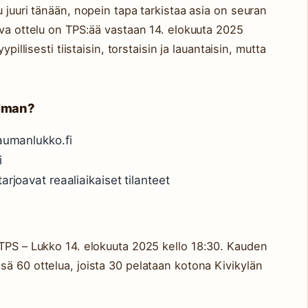
 juuri tänään, nopein tapa tarkistaa asia on seuran
ava ottelu on TPS:ää vastaan 14. elokuuta 2025
pillisesti tiistaisin, torstaisin ja lauantaisin, mutta
elman?
raumanlukko.fi
i
arjoavat reaaliaikaiset tilanteet
 TPS – Lukko 14. elokuuta 2025 kello 18:30. Kauden
ä 60 ottelua, joista 30 pelataan kotona Kivikylän