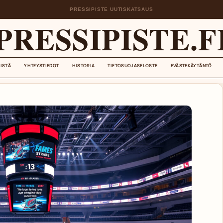
PRESSIPISTE UUTISKATSAUS
PRESSIPISTE.F
EISTÄ
YHTEYSTIEDOT
HISTORIA
TIETOSUOJASELOSTE
EVÄSTEKÄYTÄNTÖ