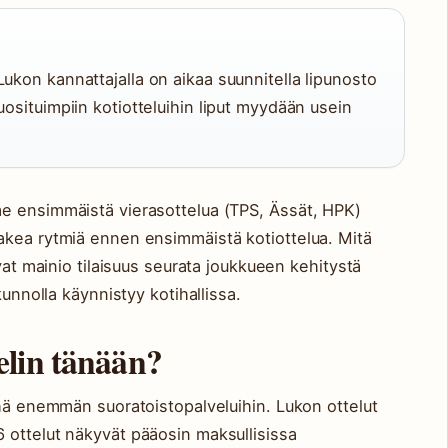
ukon kannattajalla on aikaa suunnitella lipunosto
uosituimpiin kotiotteluihin liput myydään usein
e ensimmäistä vierasottelua (TPS, Ässät, HPK)
akea rytmiä ennen ensimmäistä kotiottelua. Mitä
ovat mainio tilaisuus seurata joukkueen kehitystä
kunnolla käynnistyy kotihallissa.
elin tänään?
yhä enemmän suoratoistopalveluihin. Lukon ottelut
 ottelut näkyvät pääosin maksullisissa