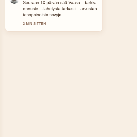
Hyvaa taustoitusta aiheesta PlayStation
5 hinta 2026 – PS5, Slim.... Pytkethan
taman livesaikeen ajan tasalla.
4 MIN SITTEN