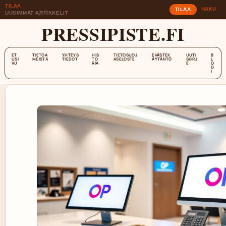
TILAA
HAKU
TILAA
UUSIMMAT ARTIKKELIT
PRESSIPISTE.FI
ET
TIETOA
YHTEYS
HIS
TIETOSUOJ
EVÄSTEK
UUTI
B
USI
MEISTÄ
TIEDOT
TO
ASELOSTE
ÄYTÄNTÖ
SKIRJ
L
VU
RIA
E
O
G
I