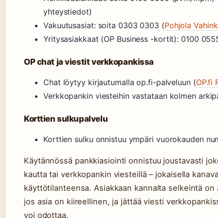
yhteystiedot)
Vakuutusasiat: soita 0303 0303 (
Pohjola Vahink
Yritysasiakkaat (OP Business -kortit): 0100 055
OP chat ja viestit verkkopankissa
Chat löytyy kirjautumalla op.fi-palveluun (
OP.fi
Verkkopankin viesteihin vastataan kolmen arkip
Korttien sulkupalvelu
Korttien sulku onnistuu ympäri vuorokauden n
Käytännössä pankkiasiointi onnistuu joustavasti jok
kautta tai verkkopankin viesteillä – jokaisella kana
käyttötilanteensa. Asiakkaan kannalta selkeintä on a
jos asia on kiireellinen, ja jättää viesti verkkopankis
voi odottaa.