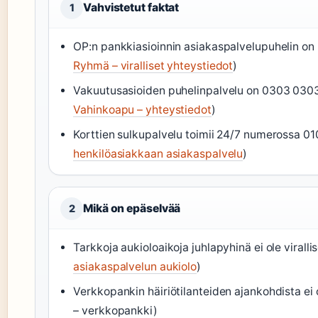
Vahvistetut faktat
1
OP:n pankkiasioinnin asiakaspalvelupuhelin on
Ryhmä – viralliset yhteystiedot
)
Vakuutusasioiden puhelinpalvelu on 0303 0303
Vahinkoapu – yhteystiedot
)
Korttien sulkupalvelu toimii 24/7 numerossa 0
henkilöasiakkaan asiakaspalvelu
)
Mikä on epäselvää
2
Tarkkoja aukioloaikoja juhlapyhinä ei ole virallise
asiakaspalvelun aukiolo
)
Verkkopankin häiriötilanteiden ajankohdista ei o
– verkkopankki)