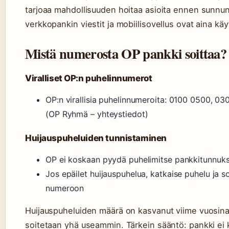
tarjoaa mahdollisuuden hoitaa asioita ennen sunnunt
verkkopankin viestit ja mobiilisovellus ovat aina käy
Mistä numerosta OP pankki soittaa?
Viralliset OP:n puhelinnumerot
OP:n virallisia puhelinnumeroita: 0100 0500, 0
(OP Ryhmä – yhteystiedot)
Huijauspuheluiden tunnistaminen
OP ei koskaan pyydä puhelimitse pankkitunnuksi
Jos epäilet huijauspuhelua, katkaise puhelu ja soi
numeroon
Huijauspuheluiden määrä on kasvanut viime vuosina,
soitetaan yhä useammin. Tärkein sääntö: pankki ei