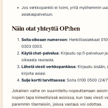
Jos verkkopankki ei toimi, yritä myöhemmin uud
asiakaspalveluun.
Näin otat yhteyttä OP:hen
Soita oikeaan numeroon:
Henkilöasiakkaat 010
0303 0303.
Käytä chat-palvelua:
Kirjaudu op.fi-palveluun j
oikeasta reunasta.
Lähetä viesti verkkopankissa:
Kirjaudu sisään, s
kirjoita asiasi.
Sulje kortti tarvittaessa:
Soita 0100 0500 (24/7) 
Jokainen vaihe on suunniteltu nopeuttamaan asioint
nopein tapa kiireellisissä asioissa, kun taas viesti 
paremmin tilanteisiin, joissa vastaus voi odottaa.