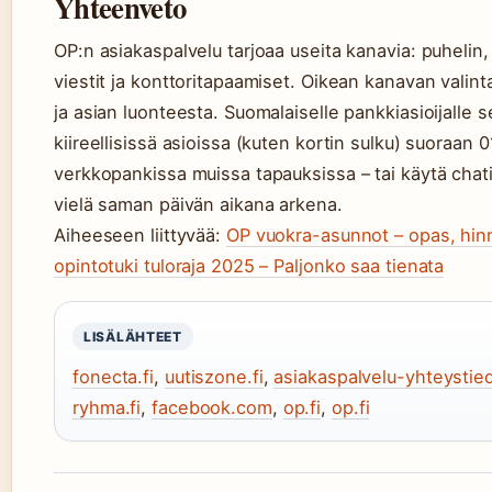
Yhteenveto
OP:n asiakaspalvelu tarjoaa useita kanavia: puhelin
viestit ja konttoritapaamiset. Oikean kanavan valinta
ja asian luonteesta. Suomalaiselle pankkiasioijalle 
kiireellisissä asioissa (kuten kortin sulku) suoraan 0
verkkopankissa muissa tapauksissa – tai käytä chati
vielä saman päivän aikana arkena.
Aiheeseen liittyvää:
OP vuokra-asunnot – opas, hinna
opintotuki tuloraja 2025 – Paljonko saa tienata
LISÄLÄHTEET
fonecta.fi
,
uutiszone.fi
,
asiakaspalvelu-yhteystied
ryhma.fi
,
facebook.com
,
op.fi
,
op.fi