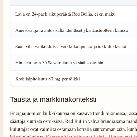
Lava on 24-pack alkuperäistä Red Bullia, ei eri maku
Ainesosat ja ravintosisältö identtiset yksittäistuotteen kanssa
Saatavilla valikoiduissa verkkokaupoissa ja tukkuliikkeissä
Hintaetu noin 35 % verrattuna yksittäisostoihin
Kofeiinipitoisuus 80 mg per tölkki
Tausta ja markkinakonteksti
Energiajuomien bulkkikauppa on kasvava trendi Suomessa, jossa 
säästöjä suurissa ostoksissa. Red Bullin vahva brändiasema mahdo
kuluttajat ovat valmiita ostamaan kerralla suuremman erän, kunh