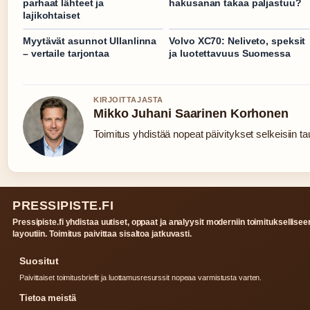
parhaat lähteet ja
hakusanan takaa paljastuu?
lajikohtaiset
Myytävät asunnot Ullanlinna
Volvo XC70: Neliveto, speksit
– vertaile tarjontaa
ja luotettavuus Suomessa
KIRJOITTAJASTA
Mikko Juhani Saarinen Korhonen
Toimitus yhdistää nopeat päivitykset selkeisiin tau
PRESSIPISTE.FI
Pressipiste.fi yhdistaa uutiset, oppaat ja analyysit moderniin toimituksellisee
layoutiin. Toimitus paivittaa sisaltoa jatkuvasti.
Suositut
Paivittaiset toimitusbriefit ja luottamusresurssit nopeaa varmistusta varten.
Tietoa meistä