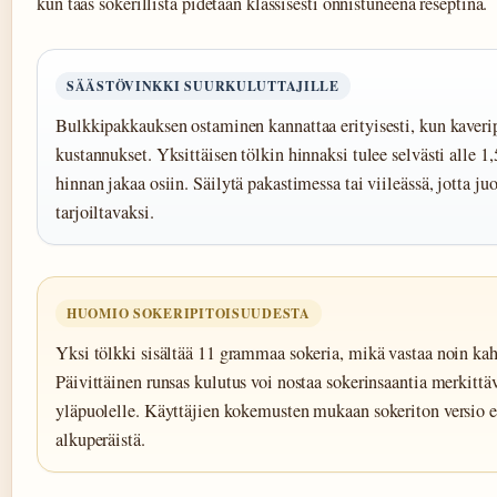
kun taas sokerillista pidetään klassisesti onnistuneena reseptinä.
SÄÄSTÖVINKKI SUURKULUTTAJILLE
Bulkkipakkauksen ostaminen kannattaa erityisesti, kun kaveri
kustannukset. Yksittäisen tölkin hinnaksi tulee selvästi alle 1
hinnan jakaa osiin. Säilytä pakastimessa tai viileässä, jotta j
tarjoiltavaksi.
HUOMIO SOKERIPITOISUUDESTA
Yksi tölkki sisältää 11 grammaa sokeria, mikä vastaa noin kaht
Päivittäinen runsas kulutus voi nostaa sokerinsaantia merkittäv
yläpuolelle. Käyttäjien kokemusten mukaan sokeriton versio e
alkuperäistä.