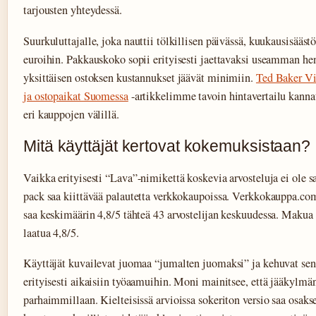
tarjousten yhteydessä.
Suurkuluttajalle, joka nauttii tölkillisen päivässä, kuukausisää
euroihin. Pakkauskoko sopii erityisesti jaettavaksi useamman hen
yksittäisen ostoksen kustannukset jäävät minimiin.
Ted Baker Vi
ja ostopaikat Suomessa
-artikkelimme tavoin hintavertailu kannat
eri kauppojen välillä.
Mitä käyttäjät kertovat kokemuksistaan?
Vaikka erityisesti “Lava”-nimikettä koskevia arvosteluja ei ole s
pack saa kiittävää palautetta verkkokaupoissa. Verkkokauppa.com
saa keskimäärin 4,8/5 tähteä 43 arvostelijan keskuudessa. Makua a
laatua 4,8/5.
Käyttäjät kuvailevat juomaa “jumalten juomaksi” ja kehuvat sen 
erityisesti aikaisiin työaamuihin. Moni mainitsee, että jääkylm
parhaimmillaan. Kielteisissä arvioissa sokeriton versio saa osaks