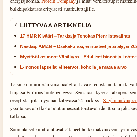
energiajuomaa.
Protein Company
ja muut verkkokaupat markkino
bulkkipakkausta erityisesti suurkuluttajille.
4 LIITTYVAA ARTIKKELIA
17 HMR Kivääri – Tarkka ja Tehokas Pienriistavalinta
Nasdaq: AMZN – Osakekurssi, ennusteet ja analyysi 20
Myytävät asunnot Vähäkyrö – Edulliset hinnat ja kohtee
L-monos lapsella: viitearvot, koholla ja matala arvo
Toisin kuin nimestä voisi päätellä, Lava ei edusta uutta makuva
laajassa Editions-tuoteperheessä. Sen sijaan kyse on alkuperäise
reseptistä, jota myydään kätevässä 24-packissa.
S-ryhmän kaupoi
yksittäisestä tölkistä tutut ainesosat toistuvat identtisinä jokais
tölkissä.
Suomalaiset kuluttajat ovat ottaneet bulkkipakkauksen hyvin vasta