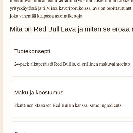
merkittävän hinnan edun verrattuna yksittäin ostettuihin tölkkei
yrityskäytössä ja tiiviissä kaveriporukoissa lava on osoittautunut 
joka vähentää kaupassa asiointikertoja.
Mitä on Red Bull Lava ja miten se eroaa
Tuotekonsepti
24-pack alkuperäistä Red Bullia, ei erillinen makuvaihtoehto
Maku ja koostumus
Identtinen klassisen Red Bullin kanssa, same ingredients