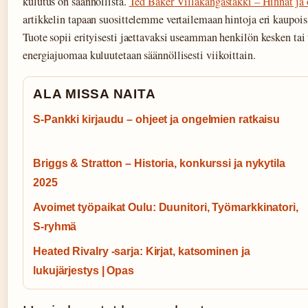
kulutus on säännöllistä.
Ted Baker Villakangastakki – Hinnat ja
artikkelin tapaan suosittelemme vertailemaan hintoja eri kaupois
Tuote sopii erityisesti jaettavaksi useamman henkilön kesken tai t
energiajuomaa kuluutetaan säännöllisesti viikoittain.
ALA MISSA NAITA
S-Pankki kirjaudu – ohjeet ja ongelmien ratkaisu
Briggs & Stratton – Historia, konkurssi ja nykytila
2025
Avoimet työpaikat Oulu: Duunitori, Työmarkkinatori,
S-ryhmä
Heated Rivalry -sarja: Kirjat, katsominen ja
lukujärjestys | Opas