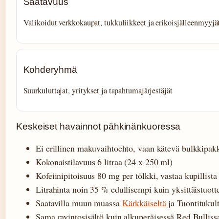
Saatavuus
Valikoidut verkkokaupat, tukkuliikkeet ja erikoisjälleenmyyjä
Kohderyhmä
Suurkuluttajat, yritykset ja tapahtumajärjestäjät
Keskeiset havainnot pähkinänkuoressa
Ei erillinen makuvaihtoehto, vaan kätevä bulkkipak
Kokonaistilavuus 6 litraa (24 x 250 ml)
Kofeiinipitoisuus 80 mg per tölkki, vastaa kupillista
Litrahinta noin 35 % edullisempi kuin yksittäistuott
Saatavilla muun muassa
Kärkkäiseltä
ja Tuontitukul
Sama ravintosisältö kuin alkuperäisessä Red Bulliss