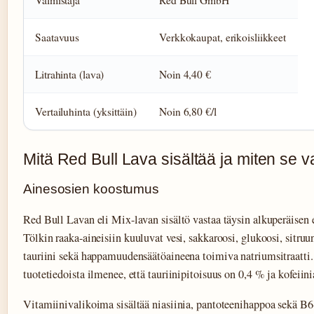
Valmistaja
Red Bull GmbH
Saatavuus
Verkkokaupat, erikoisliikkeet
Litrahinta (lava)
Noin 4,40 €
Vertailuhinta (yksittäin)
Noin 6,80 €/l
Mitä Red Bull Lava sisältää ja miten se v
Ainesosien koostumus
Red Bull Lavan eli Mix-lavan sisältö vastaa täysin alkuperäisen 
Tölkin raaka-aineisiin kuuluvat vesi, sakkaroosi, glukoosi, sitru
tauriini sekä happamuudensäätöaineena toimiva natriumsitraatt
tuotetiedoista ilmenee, että tauriinipitoisuus on 0,4 % ja kofeiin
Vitamiinivalikoima sisältää niasiinia, pantoteenihappoa sekä B6