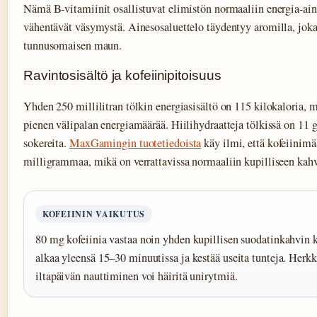
Nämä B-vitamiinit osallistuvat elimistön normaaliin energia-ai
vähentävät väsymystä. Ainesosaluettelo täydentyy aromilla, joka
tunnusomaisen maun.
Ravintosisältö ja kofeiinipitoisuus
Yhden 250 millilitran tölkin energiasisältö on 115 kilokaloria, 
pienen välipalan energiamäärää. Hiilihydraatteja tölkissä on 11 
sokereita.
MaxGamingin tuotetiedoista
käy ilmi, että kofeiinimä
milligrammaa, mikä on verrattavissa normaaliin kupilliseen kahv
KOFEIININ VAIKUTUS
80 mg kofeiinia vastaa noin yhden kupillisen suodatinkahvin k
alkaa yleensä 15–30 minuutissa ja kestää useita tunteja. Herkkä
iltapäivän nauttiminen voi häiritä unirytmiä.