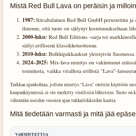
Mistä Red Bull Lava on peräisin ja milloin
1987:
Itävaltalainen Red Bull GmbH perustettiin ja 
ilmenee, että tuote on säilynyt koostumukseltaan 
2000-luku:
Red Bull Editions -sarja toi markkinoill
säilyi erillisenä klassikkotuotteena.
2010-luku:
Bulkkipakkaukset yleistyivät Suomessa e
2024–2025:
Mix-lava-nimitys on vakiintunut eräiss
toimitusta, vaikka virallista erillistä “Lava”-lanseer
Tarkkaa ajankohtaa, jolloin nimitys “Lava” otettiin käyttöön su
kaupankäynnissä, ei ole merkitty virallisiin lähteisiin. Tuote on k
vähintään useiden vuosien ajan tukkuliikkeiden kautta.
Mitä tiedetään varmasti ja mitä jää epäse
VARMISTETTUA