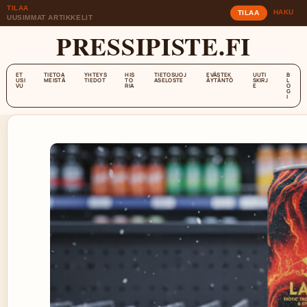
TILAA
HAKU
TILAA
UUSIMMAT ARTIKKELIT
PRESSIPISTE.FI
ET
TIETOA
YHTEYS
HIS
TIETOSUOJ
EVÄSTEK
UUTI
B
USI
MEISTÄ
TIEDOT
TO
ASELOSTE
ÄYTÄNTÖ
SKIRJ
L
VU
RIA
E
O
G
I