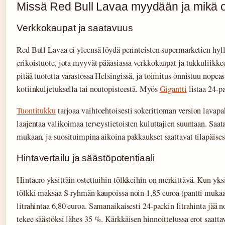
Missä Red Bull Lavaa myydään ja mikä o
Verkkokaupat ja saatavuus
Red Bull Lavaa ei yleensä löydä perinteisten supermarketien hyll
erikoistuote, jota myyvät pääasiassa verkkokaupat ja tukkuliikke
pitää tuotetta varastossa Helsingissä, ja toimitus onnistuu nopeas
kotiinkuljetuksella tai noutopisteestä. Myös
Gigantti
listaa 24-p
Tuontitukku
tarjoaa vaihtoehtoisesti sokerittoman version lavap
laajentaa valikoimaa terveystietoisten kuluttajien suuntaan. Saat
mukaan, ja suosituimpina aikoina pakkaukset saattavat tilapäisest
Hintavertailu ja säästöpotentiaali
Hintaero yksittäin ostettuihin tölkkeihin on merkittävä. Kun yksi
tölkki maksaa S-ryhmän kaupoissa noin 1,85 euroa (pantti mukaan
litrahintaa 6,80 euroa. Samanaikaisesti 24-packin litrahinta jää 
tekee säästöksi lähes 35 %. Kärkkäisen hinnoittelussa erot saatta