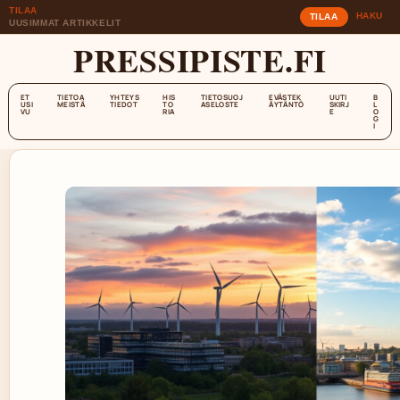
TILAA
HAKU
TILAA
UUSIMMAT ARTIKKELIT
PRESSIPISTE.FI
ET
TIETOA
YHTEYS
HIS
TIETOSUOJ
EVÄSTEK
UUTI
B
USI
MEISTÄ
TIEDOT
TO
ASELOSTE
ÄYTÄNTÖ
SKIRJ
L
VU
RIA
E
O
G
I