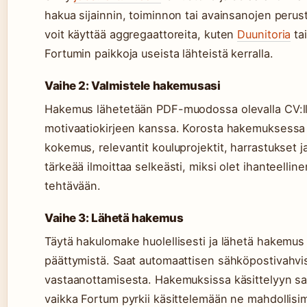
hakua sijainnin, toiminnon tai avainsanojen perust
voit käyttää aggregaattoreita, kuten
Duunitoria
ta
Fortumin paikkoja useista lähteistä kerralla.
Vaihe 2: Valmistele hakemusasi
Hakemus lähetetään PDF-muodossa olevalla CV:llä
motivaatiokirjeen kanssa. Korosta hakemuksessa 
kokemus, relevantit kouluprojektit, harrastukset 
tärkeää ilmoittaa selkeästi, miksi olet ihanteelli
tehtävään.
Vaihe 3: Lähetä hakemus
Täytä hakulomake huolellisesti ja lähetä hakemu
päättymistä. Saat automaattisen sähköpostivah
vastaanottamisesta. Hakemuksissa käsittelyyn sa
vaikka Fortum pyrkii käsittelemään ne mahdollisi