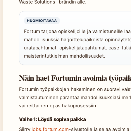
Waste Solutions -brändin alle.
HUOMIOITAVAA
Fortum tarjoaa opiskelijoille ja valmistuneille la
mahdollisuuksia harjoittelupaikoista opinnäytet
uratapahtumat, opiskelijatapahtumat, case-tutk
maisterintutkielman mahdollisuudet.
Näin haet Fortumin avoimia työpai
Fortumin työpaikkojen hakeminen on suoraviivais
valmistautuminen parantaa mahdollisuuksiasi merk
vaiheittainen opas hakuprosessiin.
Vaihe 1: Löydä sopiva paikka
Siirry
jobs.fortum.com
-sivustolle ja selaa avoimia 