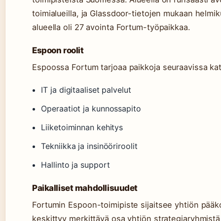
toimialueilla, ja Glassdoor-tietojen mukaan helm
alueella oli 27 avointa Fortum-työpaikkaa.
Espoon roolit
Espoossa Fortum tarjoaa paikkoja seuraavissa kat
IT ja digitaaliset palvelut
Operaatiot ja kunnossapito
Liiketoiminnan kehitys
Tekniikka ja insinööriroolit
Hallinto ja support
Paikalliset mahdollisuudet
Fortumin Espoon-toimipiste sijaitsee yhtiön pääk
keskittyy merkittävä osa yhtiön strategiaryhmistä