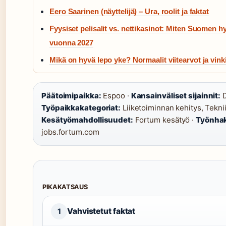
Eero Saarinen (näyttelijä) – Ura, roolit ja faktat
Fyysiset pelisalit vs. nettikasinot: Miten Suomen h
vuonna 2027
Mikä on hyvä lepo yke? Normaalit viitearvot ja vinki
Päätoimipaikka:
Espoo ·
Kansainväliset sijainnit:
D
Työpaikkakategoriat:
Liiketoiminnan kehitys, Teknii
Kesätyömahdollisuudet:
Fortum kesätyö ·
Työnhak
jobs.fortum.com
PIKAKATSAUS
Vahvistetut faktat
1