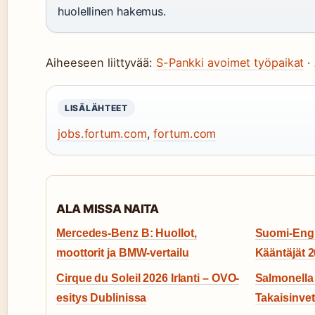
huolellinen hakemus.
Aiheeseen liittyvää:
S-Pankki avoimet työpaikat
·
LISÄLÄHTEET
jobs.fortum.com
,
fortum.com
ALA MISSA NAITA
Mercedes-Benz B: Huollot,
Suomi-Engla
moottorit ja BMW-vertailu
Kääntäjät 
Cirque du Soleil 2026 Irlanti – OVO-
Salmonella
esitys Dublinissa
Takaisinvet