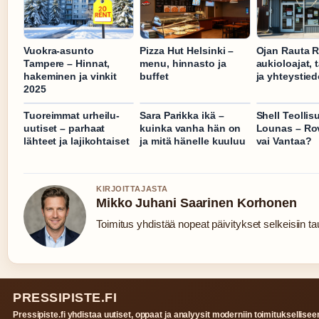
Vuokra-asunto
Pizza Hut Helsinki –
Ojan Rauta 
Tampere – Hinnat,
menu, hinnasto ja
aukioloajat, 
hakeminen ja vinkit
buffet
ja yhteystied
2025
Tuoreimmat urheilu-
Sara Parikka ikä –
Shell Teollis
uutiset – parhaat
kuinka vanha hän on
Lounas – Ro
lähteet ja lajikohtaiset
ja mitä hänelle kuuluu
vai Vantaa?
KIRJOITTAJASTA
Mikko Juhani Saarinen Korhonen
Toimitus yhdistää nopeat päivitykset selkeisiin tau
PRESSIPISTE.FI
Pressipiste.fi yhdistaa uutiset, oppaat ja analyysit moderniin toimituksellisee