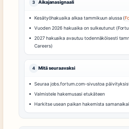
Aikajanasignaali
3
Kesätyöhakuaika alkaa tammikuun alussa (
F
Vuoden 2026 hakuaika on sulkeutunut (Fort
2027 hakuaika avautuu todennäköisesti tam
Careers)
Mitä seuraavaksi
4
Seuraa jobs.fortum.com-sivustoa päivityksis
Valmistele hakemusasi etukäteen
Harkitse usean paikan hakemista samanaikai