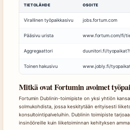
TIETOLÄHDE
OSOITE
Virallinen työpaikkasivu
jobs.fortum.com
Pääsivu urista
www.fortum.com/fi/tie
Aggregaattori
duunitori.fi/tyopaika
Toinen hakusivu
www.jobly.fi/tyopaika
Mitkä ovat Fortumin avoimet työpai
Fortumin Dublinin-toimipiste on yksi yhtiön kansai
solmukohdista, jossa keskitytään erityisesti liike
konsultointipalveluihin. Dublinin toimipiste tarjoa
insinööreille kuin liiketoiminnan kehityksen ammatt