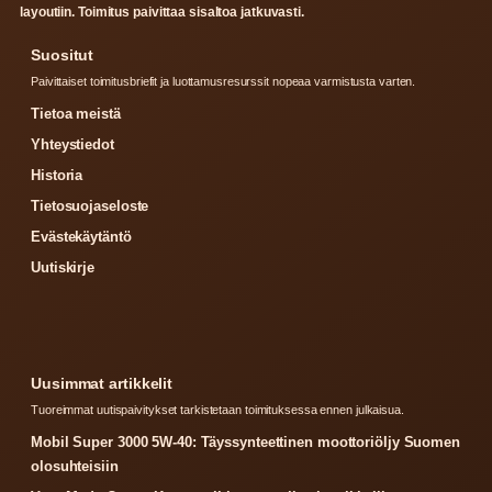
layoutiin. Toimitus paivittaa sisaltoa jatkuvasti.
Suositut
Paivittaiset toimitusbriefit ja luottamusresurssit nopeaa varmistusta varten.
Tietoa meistä
Yhteystiedot
Historia
Tietosuojaseloste
Evästekäytäntö
Uutiskirje
Uusimmat artikkelit
Tuoreimmat uutispaivitykset tarkistetaan toimituksessa ennen julkaisua.
Mobil Super 3000 5W-40: Täyssynteettinen moottoriöljy Suomen
olosuhteisiin