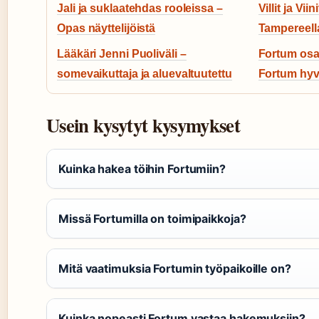
Jali ja suklaatehdas rooleissa –
Villit ja Viin
Opas näyttelijöistä
Tampereella
Lääkäri Jenni Puoliväli –
Fortum osa
somevaikuttaja ja aluevaltuutettu
Fortum hyv
Usein kysytyt kysymykset
Kuinka hakea töihin Fortumiin?
Missä Fortumilla on toimipaikkoja?
Mitä vaatimuksia Fortumin työpaikoille on?
Kuinka nopeasti Fortum vastaa hakemuksiin?