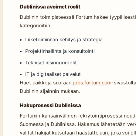
Dublinissa avoimet roolit
Dublinin toimipisteessä Fortum hakee tyypillisesti
kategorioihin:
Liiketoiminnan kehitys ja strategia
Projektinhallinta ja konsultointi
Tekniset insinööriroolit
IT ja digitaaliset palvelut
Haet paikkoja suoraan
jobs.fortum.com
-sivustolta
Dublinin sijainnin mukaan.
Hakuprosessi Dublinissa
Fortumin kansainvälinen rekrytointiprosessi nou
Suomessa ja Dublinissa. Hakemus lähetetään verk
valitut hakijat kutsutaan haastatteluun, joka voi ol