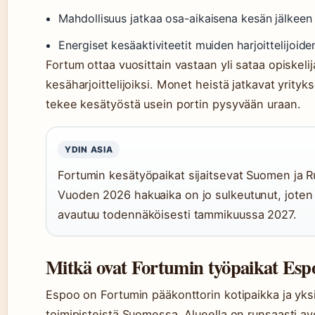
Mahdollisuus jatkaa osa-aikaisena kesän jälkeen
Energiset kesäaktiviteetit muiden harjoittelijoid
Fortum ottaa vuosittain vastaan yli sataa opiskeli
kesäharjoittelijoiksi. Monet heistä jatkavat yrity
tekee kesätyöstä usein portin pysyvään uraan.
YDIN ASIA
Fortumin kesätyöpaikat sijaitsevat Suomen ja Ruo
Vuoden 2026 hakuaika on jo sulkeutunut, joten
avautuu todennäköisesti tammikuussa 2027.
Mitkä ovat Fortumin työpaikat Esp
Espoo on Fortumin pääkonttorin kotipaikka ja yks
toimipisteistä Suomessa. Alueella on runsaasti av