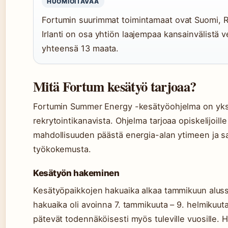
HUOMIOITAVAA
Fortumin suurimmat toimintamaat ovat Suomi, Ru
Irlanti on osa yhtiön laajempaa kansainvälistä v
yhteensä 13 maata.
Mitä Fortum kesätyö tarjoaa?
Fortumin Summer Energy -kesätyöohjelma on yks
rekrytointikanavista. Ohjelma tarjoaa opiskelijoille
mahdollisuuden päästä energia-alan ytimeen ja s
työkokemusta.
Kesätyön hakeminen
Kesätyöpaikkojen hakuaika alkaa tammikuun alu
hakuaika oli avoinna 7. tammikuuta – 9. helmikuut
pätevät todennäköisesti myös tuleville vuosille.