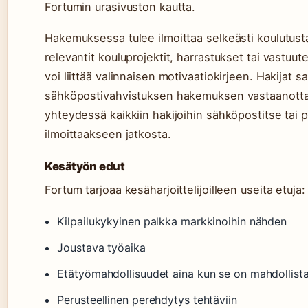
Fortumin urasivuston kautta.
Hakemuksessa tulee ilmoittaa selkeästi koulutus
relevantit kouluprojektit, harrastukset tai vastu
voi liittää valinnaisen motivaatiokirjeen. Hakijat 
sähköpostivahvistuksen hakemuksen vastaanotta
yhteydessä kaikkiin hakijoihin sähköpostitse tai 
ilmoittaakseen jatkosta.
Kesätyön edut
Fortum tarjoaa kesäharjoittelijoilleen useita etuja:
Kilpailukykyinen palkka markkinoihin nähden
Joustava työaika
Etätyömahdollisuudet aina kun se on mahdollist
Perusteellinen perehdytys tehtäviin