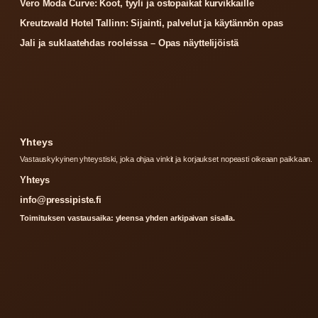
Vero Moda Curve: Koot, tyyli ja ostopaikat kurvikkaille
Kreutzwald Hotel Tallinn: Sijainti, palvelut ja käytännön opas
Jali ja suklaatehdas rooleissa – Opas näyttelijöistä
Yhteys
Vastauskykyinen yhteystiski, joka ohjaa vinkit ja korjaukset nopeasti oikeaan paikkaan.
Yhteys
info@pressipiste.fi
Toimituksen vastausaika: yleensa yhden arkipaivan sisalla.