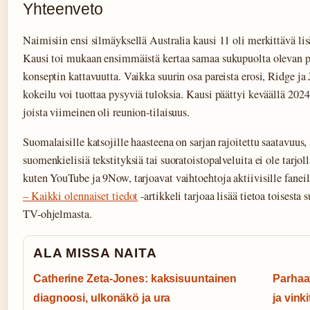
Yhteenveto
Naimisiin ensi silmäyksellä Australia kausi 11 oli merkittävä lisä
Kausi toi mukaan ensimmäistä kertaa samaa sukupuolta olevan pa
konseptin kattavuutta. Vaikka suurin osa pareista erosi, Ridge ja J
kokeilu voi tuottaa pysyviä tuloksia. Kausi päättyi keväällä 2024 
joista viimeinen oli reunion-tilaisuus.
Suomalaisille katsojille haasteena on sarjan rajoitettu saatavuus, s
suomenkielisiä tekstityksiä tai suoratoistopalveluita ei ole tarjoll
kuten YouTube ja 9Now, tarjoavat vaihtoehtoja aktiivisille faneil
– Kaikki olennaiset tiedot
-artikkeli tarjoaa lisää tietoa toisesta s
TV-ohjelmasta.
ALA MISSA NAITA
Catherine Zeta-Jones: kaksisuuntainen
Parhaat
diagnoosi, ulkonäkö ja ura
ja vinki