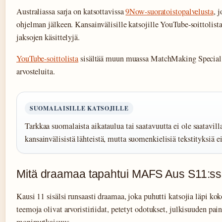
Australiassa sarja on katsottavissa
9Now-suoratoistopalvelusta
, 
ohjelman jälkeen. Kansainvälisille katsojille YouTube-soittolista 
jaksojen käsittelyjä.
YouTube-soittolista
sisältää muun muassa MatchMaking Special -
arvosteluita.
SUOMALAISILLE KATSOJILLE
Tarkkaa suomalaista aikataulua tai saatavuutta ei ole saatavilla
kansainvälisistä lähteistä, mutta suomenkielisiä tekstityksiä ei o
Mitä draamaa tapahtui MAFS Aus S11:s
Kausi 11 sisälsi runsaasti draamaa, joka puhutti katsojia läpi kok
teemoja olivat arvoristiriidat, petetyt odotukset, julkisuuden pai