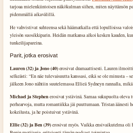
tarjoaa mielenkiintoisen näkökulman siihen, miten näyttämön par
pidemmällä aikavälillä.
He vahvistivat suhteensa sekä häämatkalla että lopullisissa valoi
yleisön suosikkiparin. Heidän matkansa alkoi kesken kauden, kun
tunkeilijapareina.
Parit, jotka erosivat
Lauren (32) ja Jono (40)
erosivat dramaattisesti. Lauren ilmoitt
selkeästi: “En näe tulevaisuutta kanssasi, eikä se ole minusta – s
jälkeen Jono nähtiin suutelemassa Ellieä Sydneyn rannalla, mikä h
Michael ja Stephen
erosivat ystävinä. Samaa sukupuolta oleva tu
perhearvoja, mutta romantiikka jäi puuttumaan. Tristan äänesti h
kokeilusta, ja he poistuivat ystävinä.
Ellie (32) ja Ben (39)
erosivat myös. Vaikka ensivaikutelma oli h
Benin motiiveja, erityisesti tämän podcast-toimintaa.