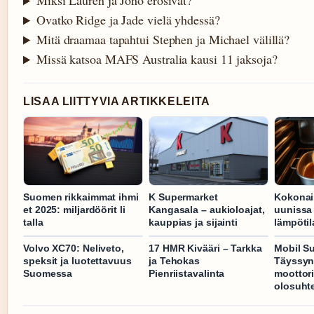
Miksi Lauren ja Jono erosivat?
Ovatko Ridge ja Jade vielä yhdessä?
Mitä draamaa tapahtui Stephen ja Michael välillä?
Missä katsoa MAFS Australia kausi 11 jaksoja?
LISAA LIITTYVIA ARTIKKELEITA
Suomen rikkaimmat ihmi
K Supermarket
Kokonain
et 2025: miljardöörit li
Kangasala – aukioloajat,
uunissa 
talla
kauppias ja sijainti
lämpötil
Volvo XC70: Neliveto,
17 HMR Kivääri – Tarkka
Mobil S
speksit ja luotettavuus
ja Tehokas
Täyssyn
Suomessa
Pienriistavalinta
moottor
olosuhte