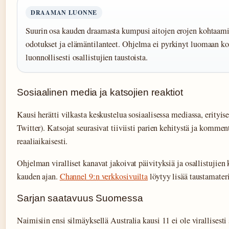
DRAAMAN LUONNE
Suurin osa kauden draamasta kumpusi aitojen erojen kohtaamise
odotukset ja elämäntilanteet. Ohjelma ei pyrkinyt luomaan kon
luonnollisesti osallistujien taustoista.
Sosiaalinen media ja katsojien reaktiot
Kausi herätti vilkasta keskustelua sosiaalisessa mediassa, erityise
Twitter). Katsojat seurasivat tiiviisti parien kehitystä ja komme
reaaliaikaisesti.
Ohjelman viralliset kanavat jakoivat päivityksiä ja osallistuji
kauden ajan.
Channel 9:n verkkosivuilta
löytyy lisää taustamateri
Sarjan saatavuus Suomessa
Naimisiin ensi silmäyksellä Australia kausi 11 ei ole virallisesti