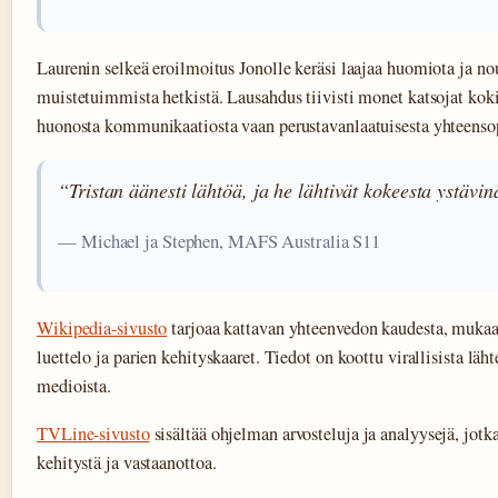
Laurenin selkeä eroilmoitus Jonolle keräsi laajaa huomiota ja n
muistetuimmista hetkistä. Lausahdus tiivisti monet katsojat koki
huonosta kommunikaatiosta vaan perustavanlaatuisesta yhteens
“Tristan äänesti lähtöä, ja he lähtivät kokeesta ystävin
— Michael ja Stephen, MAFS Australia S11
Wikipedia-sivusto
tarjoaa kattavan yhteenvedon kaudesta, mukaa
luettelo ja parien kehityskaaret. Tiedot on koottu virallisista lähte
medioista.
TVLine-sivusto
sisältää ohjelman arvosteluja ja analyysejä, jotka
kehitystä ja vastaanottoa.