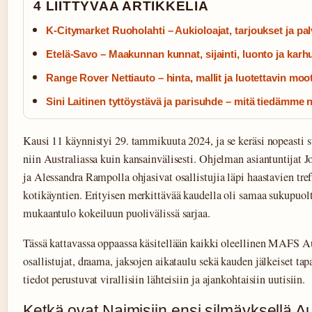
4 LIITTYVAA ARTIKKELIA
K-Citymarket Ruoholahti – Aukioloajat, tarjoukset ja pal
Etelä-Savo – Maakunnan kunnat, sijainti, luonto ja karh
Range Rover Nettiauto – hinta, mallit ja luotettavin moot
Sini Laitinen tyttöystävä ja parisuhde – mitä tiedämme 
Kausi 11 käynnistyi 29. tammikuuta 2024, ja se keräsi nopeasti
niin Australiassa kuin kansainvälisesti. Ohjelman asiantuntijat 
ja Alessandra Rampolla ohjasivat osallistujia läpi haastavien tref
kotikäyntien. Erityisen merkittävää kaudella oli samaa sukupuol
mukaantulo kokeiluun puolivälissä sarjaa.
Tässä kattavassa oppaassa käsitellään kaikki oleellinen MAFS Au
osallistujat, draama, jaksojen aikataulu sekä kauden jälkeiset ta
tiedot perustuvat virallisiin lähteisiin ja ajankohtaisiin uutisiin.
Ketkä ovat Naimisiin ensi silmäyksellä Aus