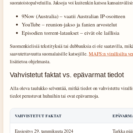
suoratoistopalveluilla. Jaksoja voi kuitenkin katsoa kansainvälisis
9Now (Australia) – vaatii Australian IP-osoitteen
YouTube – reunion-jakso ja fanien arvostelut
Episodien torrent-lataukset – eivät ole laillisia
Suomenkielisiä tekstityksiä tai dubbauksia ei ole saatavilla, mikä
saavutettavuutta suomalaisille katsojille.
MAFS:n virallisilta ve
lisätietoa ohjelmasta.
Vahvistetut faktat vs. epävarmat tiedot
Alla oleva taulukko selventää, mitkä tiedot on vahvistettu virallis
tiedot perustuvat huhuihin tai ovat epävarmoja.
VAHVISTETUT FAKTAT
EPÄVARM
Ensiesitys 29. tammikuuta 2024
Tarkka päät