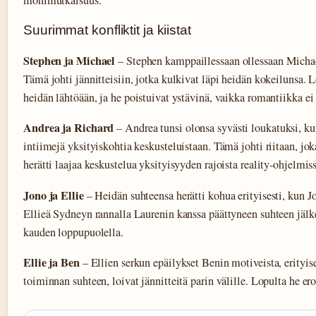
monimutkaisuus.
Suurimmat konfliktit ja kiistat
Stephen ja Michael
– Stephen kamppaillessaan ollessaan Michae
Tämä johti jännitteisiin, jotka kulkivat läpi heidän kokeilunsa. L
heidän lähtöään, ja he poistuivat ystävinä, vaikka romantiikka e
Andrea ja Richard
– Andrea tunsi olonsa syvästi loukatuksi, ku
intiimejä yksityiskohtia keskusteluistaan. Tämä johti riitaan, jo
herätti laajaa keskustelua yksityisyyden rajoista reality-ohjelmiss
Jono ja Ellie
– Heidän suhteensa herätti kohua erityisesti, kun J
Ellieä Sydneyn rannalla Laurenin kanssa päättyneen suhteen jälk
kauden loppupuolella.
Ellie ja Ben
– Ellien serkun epäilykset Benin motiveista, erityis
toiminnan suhteen, loivat jännitteitä parin välille. Lopulta he ero