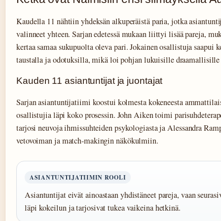
Kaudella 11 nähtiin yhdeksän alkuperäistä paria, jotka asiantuntij
valinneet yhteen. Sarjan edetessä mukaan liittyi lisää pareja, m
kertaa samaa sukupuolta oleva pari. Jokainen osallistuja saapui k
taustalla ja odotuksilla, mikä loi pohjan lukuisille draamallisille 
Kauden 11 asiantuntijat ja juontajat
Sarjan asiantuntijatiimi koostui kolmesta kokeneesta ammattilais
osallistujia läpi koko prosessin. John Aiken toimi parisuhdeterap
tarjosi neuvoja ihmissuhteiden psykologiasta ja Alessandra Ramp
vetovoiman ja match-makingin näkökulmiin.
ASIANTUNTIJATIIMIN ROOLI
Asiantuntijat eivät ainoastaan yhdistäneet pareja, vaan seuras
läpi kokeilun ja tarjosivat tukea vaikeina hetkinä.