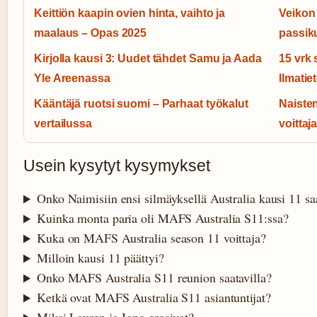
Keittiön kaapin ovien hinta, vaihto ja
Veikon 
maalaus – Opas 2025
passiku
Kirjolla kausi 3: Uudet tähdet Samu ja Aada
15 vrk 
Yle Areenassa
Ilmatie
Kääntäjä ruotsi suomi – Parhaat työkalut
Naiste
vertailussa
voittaj
Usein kysytyt kysymykset
Onko Naimisiin ensi silmäyksellä Australia kausi 11 s
Kuinka monta paria oli MAFS Australia S11:ssa?
Kuka on MAFS Australia season 11 voittaja?
Milloin kausi 11 päättyi?
Onko MAFS Australia S11 reunion saatavilla?
Ketkä ovat MAFS Australia S11 asiantuntijat?