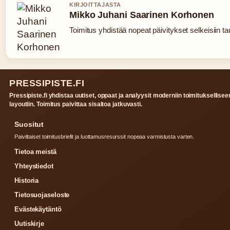
KIRJOITTAJASTA
Mikko Juhani Saarinen Korhonen
Toimitus yhdistää nopeat päivitykset selkeisiin tau
PRESSIPISTE.FI
Pressipiste.fi yhdistaa uutiset, oppaat ja analyysit moderniin toimituksellisee
layoutiin. Toimitus paivittaa sisaltoa jatkuvasti.
Suositut
Paivittaiset toimitusbriefit ja luottamusresurssit nopeaa varmistusta varten.
Tietoa meistä
Yhteystiedot
Historia
Tietosuojaseloste
Evästekäytäntö
Uutiskirje