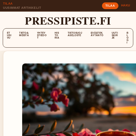
TILAA
HAKU
TILAA
UUSIMMAT ARTIKKELIT
PRESSIPISTE.FI
ET
TIETOA
YHTEY
HIS
TIETOSUOJ
EVÄSTEK
UUTI
B
USI
MEISTÄ
STIEDO
TO
ASELOSTE
ÄYTÄNTÖ
SKIR
L
VU
T
RIA
JE
O
G
I