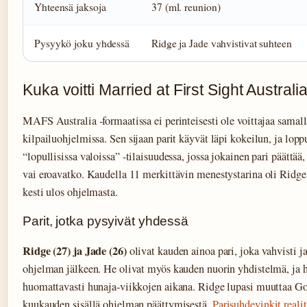
Yhteensä jaksoja
37 (ml. reunion)
Pysyykö joku yhdessä
Ridge ja Jade vahvistivat suhteen
Kuka voitti Married at First Sight Austral
MAFS Australia -formaatissa ei perinteisesti ole voittajaa samall
kilpailuohjelmissa. Sen sijaan parit käyvät läpi kokeilun, ja lopp
“lopullisissa valoissa” -tilaisuudessa, jossa jokainen pari päättää
vai eroavatko. Kaudella 11 merkittävin menestystarina oli Ridge 
kesti ulos ohjelmasta.
Parit, jotka pysyivät yhdessä
Ridge (27) ja Jade (26)
olivat kauden ainoa pari, joka vahvisti j
ohjelman jälkeen. He olivat myös kauden nuorin yhdistelmä, ja h
huomattavasti hunaja-viikkojen aikana. Ridge lupasi muuttaa G
kuukauden sisällä ohjelman päättymisestä.
Parisuhdevinkit realit