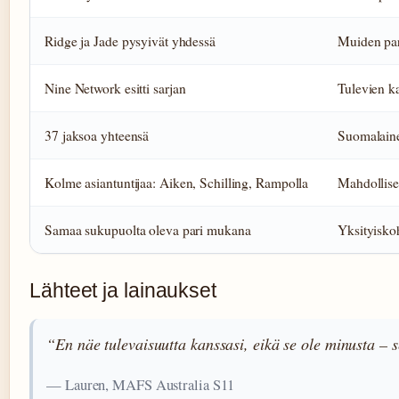
Ridge ja Jade pysyivät yhdessä
Muiden pari
Nine Network esitti sarjan
Tulevien ka
37 jaksoa yhteensä
Suomalaine
Kolme asiantuntijaa: Aiken, Schilling, Rampolla
Mahdolliset
Samaa sukupuolta oleva pari mukana
Yksityiskoh
Lähteet ja lainaukset
“En näe tulevaisuutta kanssasi, eikä se ole minusta – s
— Lauren, MAFS Australia S11