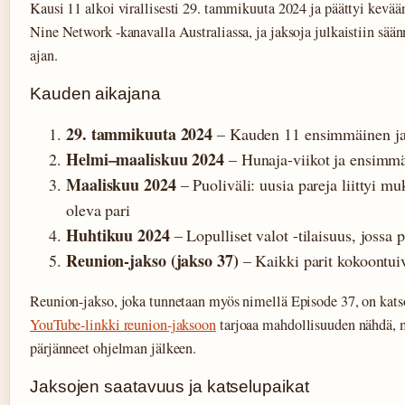
Kausi 11 alkoi virallisesti 29. tammikuuta 2024 ja päättyi kevään 
Nine Network -kanavalla Australiassa, ja jaksoja julkaistiin sään
ajan.
Kauden aikajana
29. tammikuuta 2024
– Kauden 11 ensimmäinen jak
Helmi–maaliskuu 2024
– Hunaja-viikot ja ensimmä
Maaliskuu 2024
– Puoliväli: uusia pareja liittyi 
oleva pari
Huhtikuu 2024
– Lopulliset valot -tilaisuus, jossa 
Reunion-jakso (jakso 37)
– Kaikki parit kokoontui
Reunion-jakso, joka tunnetaan myös nimellä Episode 37, on kats
YouTube-linkki reunion-jaksoon
tarjoaa mahdollisuuden nähdä, m
pärjänneet ohjelman jälkeen.
Jaksojen saatavuus ja katselupaikat