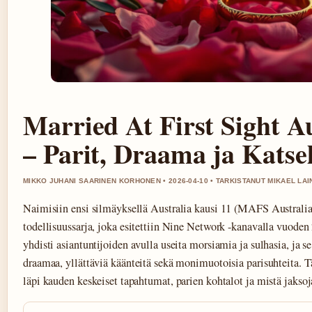
Married At First Sight A
– Parit, Draama ja Katse
MIKKO JUHANI SAARINEN KORHONEN • 2026-04-10 • TARKISTANUT MIKAEL LAI
Naimisiin ensi silmäyksellä Australia kausi 11 (MAFS Australi
todellisuussarja, joka esitettiin Nine Network -kanavalla vuoden 
yhdisti asiantuntijoiden avulla useita morsiamia ja sulhasia, ja se 
draamaa, yllättäviä käänteitä sekä monimuotoisia parisuhteita. T
läpi kauden keskeiset tapahtumat, parien kohtalot ja mistä jaksoja