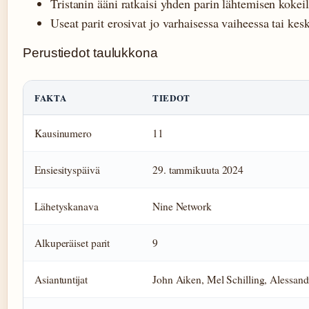
Tristanin ääni ratkaisi yhden parin lähtemisen kokei
Useat parit erosivat jo varhaisessa vaiheessa tai ke
Perustiedot taulukkona
FAKTA
TIEDOT
Kausinumero
11
Ensiesityspäivä
29. tammikuuta 2024
Lähetyskanava
Nine Network
Alkuperäiset parit
9
Asiantuntijat
John Aiken, Mel Schilling, Alessan