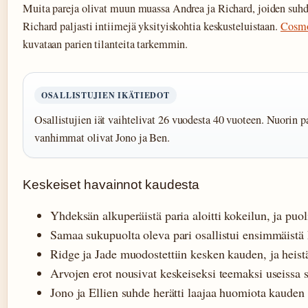
Muita pareja olivat muun muassa Andrea ja Richard, joiden suhde
Richard paljasti intiimejä yksityiskohtia keskusteluistaan.
Cosmo
kuvataan parien tilanteita tarkemmin.
OSALLISTUJIEN IKÄTIEDOT
Osallistujien iät vaihtelivat 26 vuodesta 40 vuoteen. Nuorin pa
vanhimmat olivat Jono ja Ben.
Keskeiset havainnot kaudesta
Yhdeksän alkuperäistä paria aloitti kokeilun, ja puoliv
Samaa sukupuolta oleva pari osallistui ensimmäistä
Ridge ja Jade muodostettiin kesken kauden, ja heistä
Arvojen erot nousivat keskeiseksi teemaksi useissa 
Jono ja Ellien suhde herätti laajaa huomiota kauden