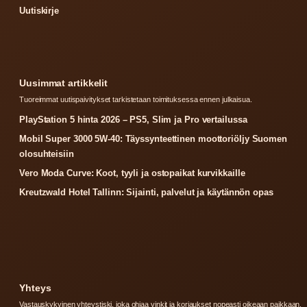
Uutiskirje
Uusimmat artikkelit
Tuoreimmat uutispaivitykset tarkistetaan toimituksessa ennen julkaisua.
PlayStation 5 hinta 2026 – PS5, Slim ja Pro vertailussa
Mobil Super 3000 5W-40: Täyssynteettinen moottoriöljy Suomen
olosuhteisiin
Vero Moda Curve: Koot, tyyli ja ostopaikat kurvikkaille
Kreutzwald Hotel Tallinn: Sijainti, palvelut ja käytännön opas
Yhteys
Vastauskykyinen yhteystiski, joka ohjaa vinkit ja korjaukset nopeasti oikeaan paikkaan.