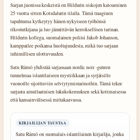
Sarjan juonissa keskeistä on Hildurin siskojen katoaminen
25 vuotta sitten Kotsdalurin tilalla. Tämä traaginen
tapahtuma kytkeytyy hänen nykyiseen työhönsä
rikostutkijana ja luo jännittävän kerroksellisen tarinan.
Hildurin kollega, suomalainen poliisi Jakob Johanson,
kamppailee poikansa huoltajuudesta, mikä tuo sarjaan
inhimillisen ulottuvuuden.
Satu Rämö yhdistää sarjassaan nordic noir -genren
tunnelmaa islantilaiseen mystiikkaan ja syrjäisille
vuonoille sijoittuviin selviytymistarinoihin. Tämä tekee
sarjasta ainutlaatuisen lukukokemuksen sekä kotimaisessa
että kansainvälisessä mittakaavassa.
KIRJAILIJAN TAUSTAA
Satu Rämö on suomalais-islantilainen kirjailija, jonka