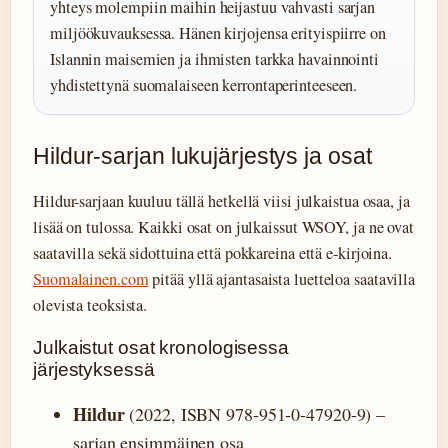
yhteys molempiin maihin heijastuu vahvasti sarjan
miljöökuvauksessa. Hänen kirjojensa erityispiirre on
Islannin maisemien ja ihmisten tarkka havainnointi
yhdistettynä suomalaiseen kerrontaperinteeseen.
Hildur-sarjan lukujärjestys ja osat
Hildur-sarjaan kuuluu tällä hetkellä viisi julkaistua osaa, ja
lisää on tulossa. Kaikki osat on julkaissut WSOY, ja ne ovat
saatavilla sekä sidottuina että pokkareina että e-kirjoina.
Suomalainen.com
pitää yllä ajantasaista luetteloa saatavilla
olevista teoksista.
Julkaistut osat kronologisessa
järjestyksessä
Hildur
(2022, ISBN 978-951-0-47920-9) –
sarjan ensimmäinen osa