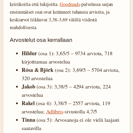
kriitikoilta että lukijoilta.
Goodreads
-palvelussa sarjan
ensimmäiset osat ovat keränneet tuhansia arvioita, ja
keskiarvot liikkuvat 3,38–3,69 välillä viidestä
mahdollisesta.
Arvostelut osa kerrallaan
Hildur
(osa 1): 3,65/5 – 9734 arviota, 718
kirjoittamaa arvostelua
Rósa & Björk
(osa 2): 3,69/5 – 5704 arviota,
320 arvostelua
Jakob
(osa 3): 3,38/5 – 4294 arviota, 224
arvostelua
Rakel
(osa 4): 3,38/5 – 2557 arviota, 119
arvostelua;
Adlibris
-sivustolla 4,7/5
Tinna
(osa 5): Arvosanoja ei ole vielä laajasti
saatavilla