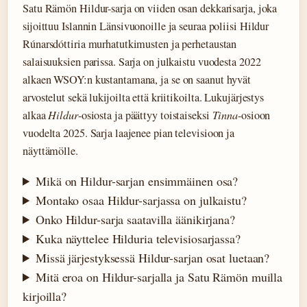
Satu Rämön Hildur-sarja on viiden osan dekkarisarja, joka
sijoittuu Islannin Länsivuonoille ja seuraa poliisi Hildur
Rúnarsdóttiria murhatutkimusten ja perhetaustan
salaisuuksien parissa. Sarja on julkaistu vuodesta 2022
alkaen WSOY:n kustantamana, ja se on saanut hyvät
arvostelut sekä lukijoilta että kriitikoilta. Lukujärjestys
alkaa
Hildur
-osiosta ja päättyy toistaiseksi
Tinna
-osioon
vuodelta 2025. Sarja laajenee pian televisioon ja
näyttämölle.
Mikä on Hildur-sarjan ensimmäinen osa?
Montako osaa Hildur-sarjassa on julkaistu?
Onko Hildur-sarja saatavilla äänikirjana?
Kuka näyttelee Hilduria televisiosarjassa?
Missä järjestyksessä Hildur-sarjan osat luetaan?
Mitä eroa on Hildur-sarjalla ja Satu Rämön muilla
kirjoilla?