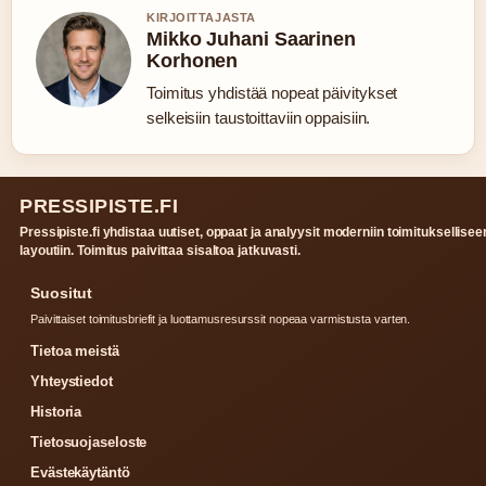
KIRJOITTAJASTA
Mikko Juhani Saarinen
Korhonen
Toimitus yhdistää nopeat päivitykset
selkeisiin taustoittaviin oppaisiin.
PRESSIPISTE.FI
Pressipiste.fi yhdistaa uutiset, oppaat ja analyysit moderniin toimituksellisee
layoutiin. Toimitus paivittaa sisaltoa jatkuvasti.
Suositut
Paivittaiset toimitusbriefit ja luottamusresurssit nopeaa varmistusta varten.
Tietoa meistä
Yhteystiedot
Historia
Tietosuojaseloste
Evästekäytäntö