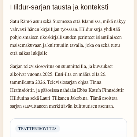
Hildur-sarjan tausta ja konteksti
Satu Rämö asuu sekä Suomessa että Islannissa, mikä näkyy
vahvasti hänen kirjailijan työssään. Hildur-sarja yhdistää
pohjoismaisen rikoskirjallisuuden perinteet islantilaiseen
maisemakuvaan ja kulttuuriin tavalla, joka on sekä tuttu
että raikas lukijalle.
Sarjan televisiosovitus on suunnitteilla, ja kuvaukset
alkoivat vuonna 2025. Ensi-ilta on määrä olla 26.
tammikuuta 2026. Televisiosarjan ohjaa Tinna
Hrafnsdóttir, ja pääosissa nähdään Ebba Katrín Finnsdóttir
Hildurina sekä Lauri Tilkanen Jakobina. Tämä osoittaa
sarjan saavuttaneen merkittävän kulttuurisen aseman.
TEATTERISOVITUS