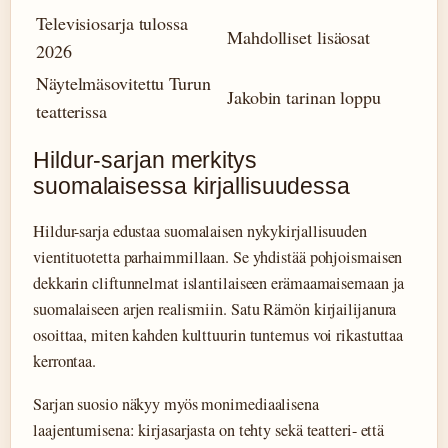
Televisiosarja tulossa
Mahdolliset lisäosat
2026
Näytelmäsovitettu Turun
Jakobin tarinan loppu
teatterissa
Hildur-sarjan merkitys
suomalaisessa kirjallisuudessa
Hildur-sarja edustaa suomalaisen nykykirjallisuuden
vientituotetta parhaimmillaan. Se yhdistää pohjoismaisen
dekkarin cliftunnelmat islantilaiseen erämaamaisemaan ja
suomalaiseen arjen realismiin. Satu Rämön kirjailijanura
osoittaa, miten kahden kulttuurin tuntemus voi rikastuttaa
kerrontaa.
Sarjan suosio näkyy myös monimediaalisena
laajentumisena: kirjasarjasta on tehty sekä teatteri- että