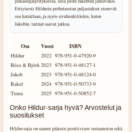
julkaisujärjestyksessä, sillä juoni rakentuu jatkuvaksi.
Erityisesti Hildurin perhetaustan paljastukset etenevät
osa kerrallaan, ja myös sivuhenkilöiden, kuten
Jakobin, tarinat saavat jatkoa.
Osa
Vuosi
ISBN
Hildur
2022
978-951-0-47920-9
Rósa & Björk
2023
978-951-0-48127-1
Jakob
2023
978-951-0-48124-0
Rakel
2024
978-951-0-50733-9
Tinna
2025
978-951-0-50852-7
Onko Hildur-sarja hyvä? Arvostelut ja
suositukset
Hildur-sarja on saanut pääosin positiivisen vastaanoton sekä