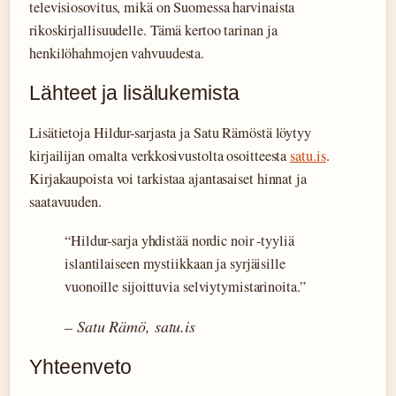
televisiosovitus, mikä on Suomessa harvinaista
rikoskirjallisuudelle. Tämä kertoo tarinan ja
henkilöhahmojen vahvuudesta.
Lähteet ja lisälukemista
Lisätietoja Hildur-sarjasta ja Satu Rämöstä löytyy
kirjailijan omalta verkkosivustolta osoitteesta
satu.is
.
Kirjakaupoista voi tarkistaa ajantasaiset hinnat ja
saatavuuden.
“Hildur-sarja yhdistää nordic noir -tyyliä
islantilaiseen mystiikkaan ja syrjäisille
vuonoille sijoittuvia selviytymistarinoita.”
– Satu Rämö, satu.is
Yhteenveto