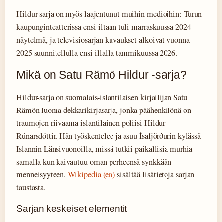
Hildur-sarja on myös laajentunut muihin medioihin: Turun
kaupunginteatterissa ensi-iltaan tuli marraskuussa 2024
näytelmä, ja televisiosarjan kuvaukset alkoivat vuonna
2025 suunnitellulla ensi-illalla tammikuussa 2026.
Mikä on Satu Rämö Hildur -sarja?
Hildur-sarja on suomalais-islantilaisen kirjailijan Satu
Rämön luoma dekkarikirjasarja, jonka päähenkilönä on
traumojen riivaama islantilainen poliisi Hildur
Rúnarsdóttir. Hän työskentelee ja asuu Ísafjörðurin kylässä
Islannin Länsivuonoilla, missä tutkii paikallisia murhia
samalla kun kaivautuu oman perheensä synkkään
menneisyyteen.
Wikipedia (en)
sisältää lisätietoja sarjan
taustasta.
Sarjan keskeiset elementit