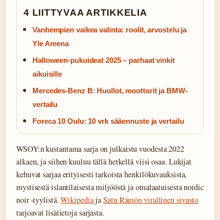
4 LIITTYVAA ARTIKKELIA
Vanhempien vaikea valinta: roolit, arvostelu ja
Yle Areena
Halloween-pukuideat 2025 – parhaat vinkit
aikuisille
Mercedes-Benz B: Huollot, moottorit ja BMW-
vertailu
Foreca 10 Oulu: 10 vrk sääennuste ja vertailu
WSOY:n kustantama sarja on julkaistu vuodesta 2022
alkaen, ja siihen kuuluu tällä hetkellä viisi osaa. Lukijat
kehuvat sarjaa erityisesti tarkoista henkilökuvauksista,
mystisestä islantilaisesta miljööstä ja omalaatuisesta nordic
noir -tyylistä.
Wikipedia
ja
Satu Rämön virallinen sivusto
tarjoavat lisätietoja sarjasta.