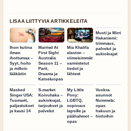
LISAA LIITTYVIA ARTIKKELEITA
Musti ja Mirri
Hakaniemi:
trimmaus,
Ihon kutina
Married At
Mia Khalifa
palvelut ja
ilman
First Sight
alaston –
aukioloajat
ihottumaa –
Australia
viimeisimmät
Syyt, hoito
Season 11 –
varmistetut
ja milloin
Parit,
tiedot ja
lääkäriin
Draama ja
lähteet
Katseluopas
Masked
S-market
My Little
Vuokra-
Singer USA:
Koivuhaka –
Pony:
asunnot
Tuomarit,
aukioloajat,
LGBTQ,
Nummela:
paljastukset
tarjoukset ja
sopivuus
opas
ja kausi 14
palvelut
lapsille ja
hakuun ja
päähahmot –
hintoihin
opas