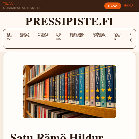
TILAA
HAKU
TILAA
UUSIMMAT ARTIKKELIT
PRESSIPISTE.FI
ET
TIETOA
YHTEYS
HIS
TIETOSUOJ
EVÄSTEK
UUTI
B
USI
MEISTÄ
TIEDOT
TO
ASELOSTE
ÄYTÄNTÖ
SKIRJ
L
VU
RIA
E
O
G
I
Satu Rämö Hildur