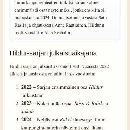
Turun kaupunginteatteri tulkitsi sarjan kolme
ensimmäistä osaa näytelmäksi, jonka ensi-ilta oli
marraskuussa 2024. Dramatisoinnista vastasi Satu
Rasila ja ohjauksesta Anne Rautiainen. Hildurin
roolissa nähtiin Asta Sveholm.
Hildur-sarjan julkaisuaikajana
Hildur-sarja on julkaistu säännöllisesti vuodesta 2022
alkaen, ja uusia osia on tullut lähes vuosittain:
2022
– Sarjan ensimmäinen osa
Hildur
julkaistaan
2023
– Kaksi uutta osaa:
Rósa & Björk
ja
Jakob
2024
– Neljäs osa
Rakel
ilmestyy; Turun
kaupunginteatterin näytelmä ensi-iltaan