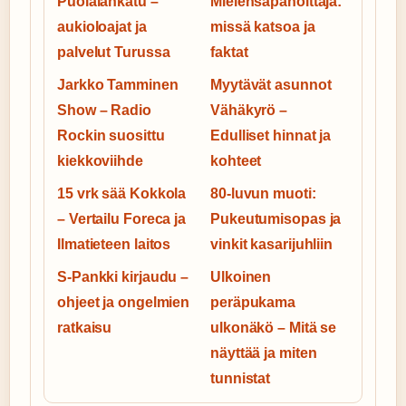
Puolalankatu –
Mielensäpahoittaja:
aukioloajat ja
missä katsoa ja
palvelut Turussa
faktat
Jarkko Tamminen
Myytävät asunnot
Show – Radio
Vähäkyrö –
Rockin suosittu
Edulliset hinnat ja
kiekkoviihde
kohteet
15 vrk sää Kokkola
80-luvun muoti:
– Vertailu Foreca ja
Pukeutumisopas ja
Ilmatieteen laitos
vinkit kasarijuhliin
S-Pankki kirjaudu –
Ulkoinen
ohjeet ja ongelmien
peräpukama
ratkaisu
ulkonäkö – Mitä se
näyttää ja miten
tunnistat