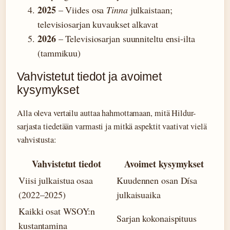
2025
– Viides osa
Tinna
julkaistaan;
televisiosarjan kuvaukset alkavat
2026
– Televisiosarjan suunniteltu ensi-ilta
(tammikuu)
Vahvistetut tiedot ja avoimet
kysymykset
Alla oleva vertailu auttaa hahmottamaan, mitä Hildur-
sarjasta tiedetään varmasti ja mitkä aspektit vaativat vielä
vahvistusta:
Vahvistetut tiedot
Avoimet kysymykset
Viisi julkaistua osaa
Kuudennen osan Dísa
(2022–2025)
julkaisuaika
Kaikki osat WSOY:n
Sarjan kokonaispituus
kustantamina