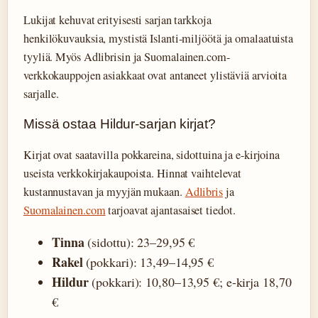
Lukijat kehuvat erityisesti sarjan tarkkoja
henkilökuvauksia, mystistä Islanti-miljöötä ja omalaatuista
tyyliä. Myös Adlibrisin ja Suomalainen.com-
verkkokauppojen asiakkaat ovat antaneet ylistäviä arvioita
sarjalle.
Missä ostaa Hildur-sarjan kirjat?
Kirjat ovat saatavilla pokkareina, sidottuina ja e-kirjoina
useista verkkokirjakaupoista. Hinnat vaihtelevat
kustannustavan ja myyjän mukaan.
Adlibris
ja
Suomalainen.com
tarjoavat ajantasaiset tiedot.
Tinna
(sidottu): 23–29,95 €
Rakel
(pokkari): 13,49–14,95 €
Hildur
(pokkari): 10,80–13,95 €; e-kirja 18,70
€