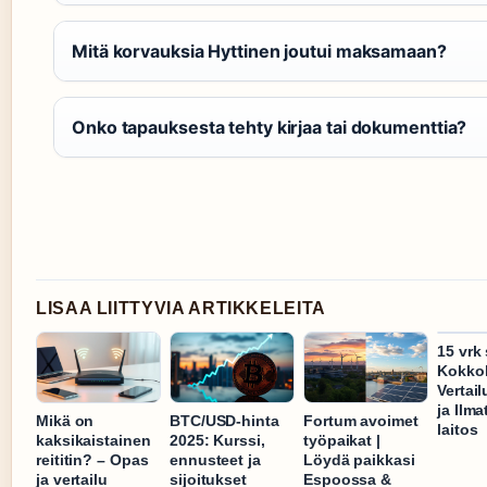
Mitä korvauksia Hyttinen joutui maksamaan?
Onko tapauksesta tehty kirjaa tai dokumenttia?
LISAA LIITTYVIA ARTIKKELEITA
15 vrk
Kokkol
Vertai
ja Ilma
Mikä on
BTC/USD-hinta
Fortum avoimet
laitos
kaksikaistainen
2025: Kurssi,
työpaikat |
reititin? – Opas
ennusteet ja
Löydä paikkasi
ja vertailu
sijoitukset
Espoossa &