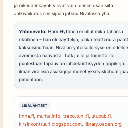
ja oikeudenkäynti vievät vain pienen osan siitä.
Jälkivaikutus sen sijaan jatkuu Nivalassa yhä.
Yhteenveto:
Harri Hyttinen ei ollut mikä tahansa
rikollinen – hän oli näyttelijä, jonka teatteriura päät
kaksoismurhaan. Nivalan yhteisölle kyse on edelle
avoimesta haavasta. Tutkijoille ja toimittajille
puolestaan tapaus on lähdekriittisyyden oppikirja:
ilman virallisia asiakirjoja monet yksityiskohdat jää
pimentoon.
LISÄLÄHTEET
finna.fi
,
murha.info
,
trepo.tuni.fi
,
utupub.fi
,
kirsinkonttuuri.blogspot.com
,
library.oapen.org