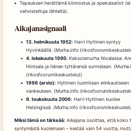
Tapauksen herättämä kiinnostus ja spekulaatiot (ei
vahvistettuja lähteitä).
Aikajanasignaali
13. helmikuuta 1952:
Harri Hyttinen syntyy
Hyvinkäällä. (Murha.info (rikosfoorumikeskustel
4. lokakuuta 1995:
Kaksoismurha Nivalassa: An
Hintsala ja hänen tyttärensä surmataan. (Murha.
(rikosfoorumikeskustelu))
1996 (arvio):
Hyttinen tuomitaan elinkautiseen
vankeuteen. (Murha.info (rikosfoorumikeskustel
9. toukokuuta 2006:
Harri Hyttinen kuolee
Helsingissä. (Murha.info (rikosfoorumikeskustel
Miksi tämä on tärkeää:
Aikajana osoittaa, että koko t
syntymästä kuolemaan – kestää vain 54 vuotta, mutt