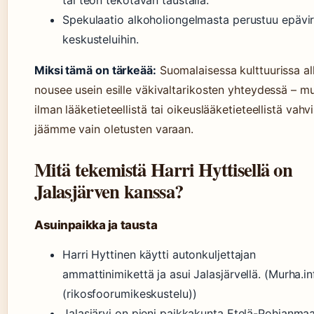
Spekulaatio alkoholiongelmasta perustuu epävira
keskusteluihin.
Miksi tämä on tärkeää:
Suomalaisessa kulttuurissa al
nousee usein esille väkivaltarikosten yhteydessä – m
ilman lääketieteellistä tai oikeuslääketieteellistä vahv
jäämme vain oletusten varaan.
Mitä tekemistä Harri Hyttisellä on
Jalasjärven kanssa?
Asuinpaikka ja tausta
Harri Hyttinen käytti autonkuljettajan
ammattinimikettä ja asui Jalasjärvellä. (Murha.in
(rikosfoorumikeskustelu))
Jalasjärvi on pieni paikkakunta Etelä-Pohjanmaa