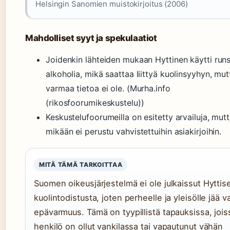
Helsingin Sanomien muistokirjoitus (2006)
Mahdolliset syyt ja spekulaatiot
Joidenkin lähteiden mukaan Hyttinen käytti runs
alkoholia, mikä saattaa liittyä kuolinsyyhyn, mut
varmaa tietoa ei ole. (Murha.info
(rikosfoorumikeskustelu))
Keskustelufoorumeilla on esitetty arvailuja, mut
mikään ei perustu vahvistettuihin asiakirjoihin.
MITÄ TÄMÄ TARKOITTAA
Suomen oikeusjärjestelmä ei ole julkaissut Hyttis
kuolintodistusta, joten perheelle ja yleisölle jää v
epävarmuus. Tämä on tyypillistä tapauksissa, jois
henkilö on ollut vankilassa tai vapautunut vähän