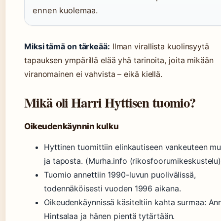
ennen kuolemaa.
Miksi tämä on tärkeää:
Ilman virallista kuolinsyytä
tapauksen ympärillä elää yhä tarinoita, joita mikään
viranomainen ei vahvista – eikä kiellä.
Mikä oli Harri Hyttisen tuomio?
Oikeudenkäynnin kulku
Hyttinen tuomittiin elinkautiseen vankeuteen m
ja taposta. (Murha.info (rikosfoorumikeskustelu)
Tuomio annettiin 1990-luvun puolivälissä,
todennäköisesti vuoden 1996 aikana.
Oikeudenkäynnissä käsiteltiin kahta surmaa: An
Hintsalaa ja hänen pientä tytärtään.