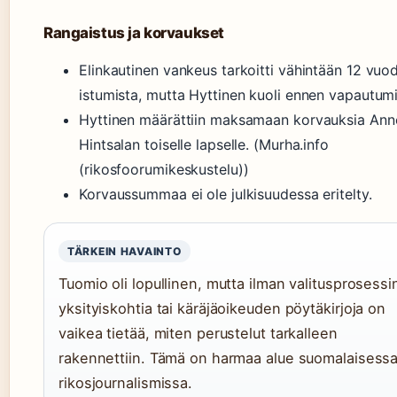
Rangaistus ja korvaukset
Elinkautinen vankeus tarkoitti vähintään 12 vuo
istumista, mutta Hyttinen kuoli ennen vapautumi
Hyttinen määrättiin maksamaan korvauksia Ann
Hintsalan toiselle lapselle. (Murha.info
(rikosfoorumikeskustelu))
Korvaussummaa ei ole julkisuudessa eritelty.
TÄRKEIN HAVAINTO
Tuomio oli lopullinen, mutta ilman valitusprosessi
yksityiskohtia tai käräjäoikeuden pöytäkirjoja on
vaikea tietää, miten perustelut tarkalleen
rakennettiin. Tämä on harmaa alue suomalaisess
rikosjournalismissa.