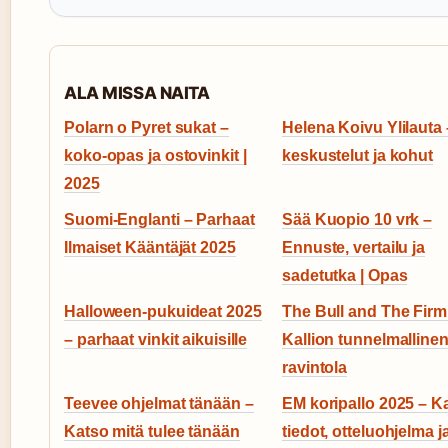
ALA MISSA NAITA
Polarn o Pyret sukat –
Helena Koivu Ylilauta 
koko-opas ja ostovinkit |
keskustelut ja kohut
2025
Suomi-Englanti – Parhaat
Sää Kuopio 10 vrk –
Ilmaiset Kääntäjät 2025
Ennuste, vertailu ja
sadetutka | Opas
Halloween-pukuideat 2025
The Bull and The Firm
– parhaat vinkit aikuisille
Kallion tunnelmalline
ravintola
Teevee ohjelmat tänään –
EM koripallo 2025 – Ka
Katso mitä tulee tänään
tiedot, otteluohjelma j