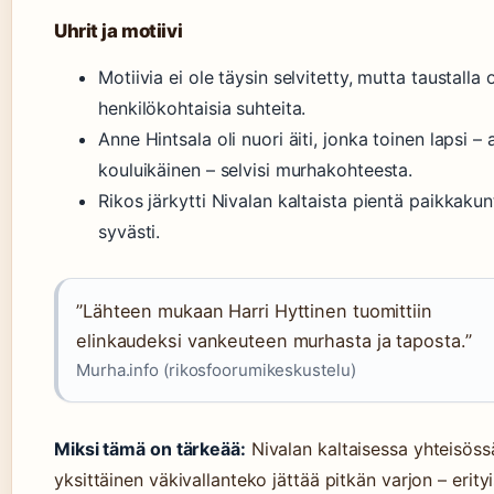
Uhrit ja motiivi
Motiivia ei ole täysin selvitetty, mutta taustalla 
henkilökohtaisia suhteita.
Anne Hintsala oli nuori äiti, jonka toinen lapsi – a
kouluikäinen – selvisi murhakohteesta.
Rikos järkytti Nivalan kaltaista pientä paikkaku
syvästi.
”Lähteen mukaan Harri Hyttinen tuomittiin
elinkaudeksi vankeuteen murhasta ja taposta.”
Murha.info (rikosfoorumikeskustelu)
Miksi tämä on tärkeää:
Nivalan kaltaisessa yhteisöss
yksittäinen väkivallanteko jättää pitkän varjon – erityi