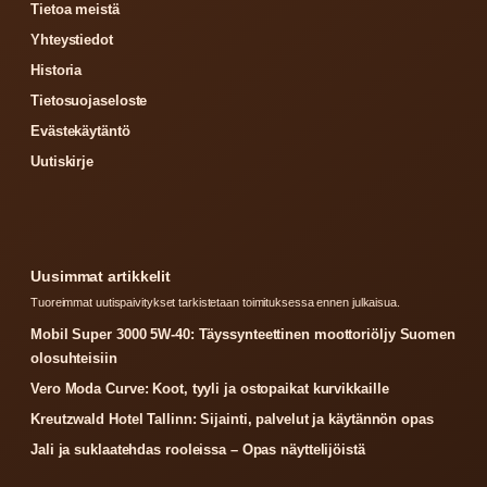
Tietoa meistä
Yhteystiedot
Historia
Tietosuojaseloste
Evästekäytäntö
Uutiskirje
Uusimmat artikkelit
Tuoreimmat uutispaivitykset tarkistetaan toimituksessa ennen julkaisua.
Mobil Super 3000 5W-40: Täyssynteettinen moottoriöljy Suomen
olosuhteisiin
Vero Moda Curve: Koot, tyyli ja ostopaikat kurvikkaille
Kreutzwald Hotel Tallinn: Sijainti, palvelut ja käytännön opas
Jali ja suklaatehdas rooleissa – Opas näyttelijöistä