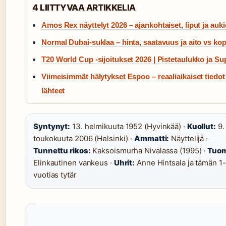
4 LIITTYVAA ARTIKKELIA
Amos Rex näyttelyt 2026 – ajankohtaiset, liput ja auki
Normal Dubai-suklaa – hinta, saatavuus ja aito vs kop
T20 World Cup -sijoitukset 2026 | Pistetaulukko ja Su
Viimeisimmät hälytykset Espoo – reaaliaikaiset tiedot 
lähteet
Syntynyt:
13. helmikuuta 1952 (Hyvinkää) ·
Kuollut:
9.
toukokuuta 2006 (Helsinki) ·
Ammatti:
Näyttelijä ·
Tunnettu rikos:
Kaksoismurha Nivalassa (1995) ·
Tuom
Elinkautinen vankeus ·
Uhrit:
Anne Hintsala ja tämän 1-
vuotias tytär