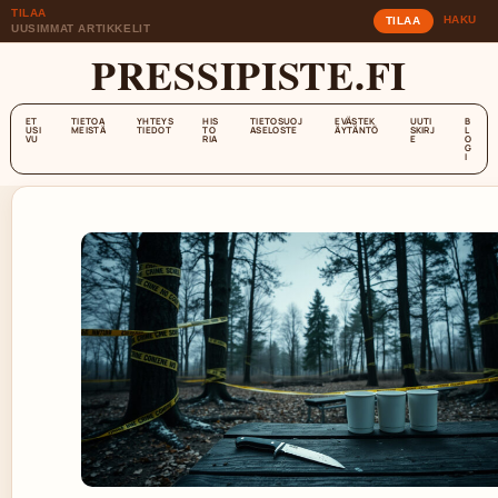
TILAA
HAKU
TILAA
UUSIMMAT ARTIKKELIT
PRESSIPISTE.FI
ET
TIETOA
YHTEYS
HIS
TIETOSUOJ
EVÄSTEK
UUTI
B
USI
MEISTÄ
TIEDOT
TO
ASELOSTE
ÄYTÄNTÖ
SKIRJ
L
VU
RIA
E
O
G
I