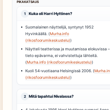
PIKAKATSAUS
Kuka oli Harri Hyttinen?
1
Suomalainen näyttelijä, syntynyt 1952
Hyvinkäällä. (
Murha.info
(rikosfoorumikeskustelu)
)
Näytteli teatterissa ja muutamissa elokuvissa –
tieto epävarma, ei vahvistettuja lähteitä.
(
Murha.info (rikosfoorumikeskustelu)
)
Kuoli 54-vuotiaana Helsingissä 2006. (
Murha.in
(rikosfoorumikeskustelu)
)
Mitä tapahtui Nivalassa?
2
4. lokakuuta 1995 Harri Hyttinen surmasi Anne