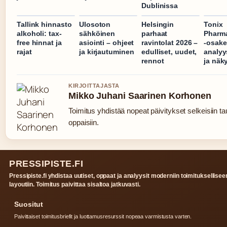
Dublinissa
Tallink hinnasto
Ulosoton
Helsingin
Tonix
alkoholi: tax-
sähköinen
parhaat
Pharma
free hinnat ja
asiointi – ohjeet
ravintolat 2026 –
-osake
rajat
ja kirjautuminen
edulliset, uudet,
analyy
rennot
ja näk
KIRJOITTAJASTA
Mikko Juhani Saarinen Korhonen
Toimitus yhdistää nopeat päivitykset selkeisiin tau
oppaisiin.
PRESSIPISTE.FI
Pressipiste.fi yhdistaa uutiset, oppaat ja analyysit moderniin toimituksellisee
layoutiin. Toimitus paivittaa sisaltoa jatkuvasti.
Suositut
Paivittaiset toimitusbriefit ja luottamusresurssit nopeaa varmistusta varten.