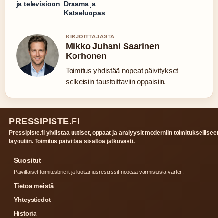
ja televisioon
Draama ja
Katseluopas
KIRJOITTAJASTA
Mikko Juhani Saarinen
Korhonen
Toimitus yhdistää nopeat päivitykset
selkeisiin taustoittaviin oppaisiin.
PRESSIPISTE.FI
Pressipiste.fi yhdistaa uutiset, oppaat ja analyysit moderniin toimituksellisee
layoutiin. Toimitus paivittaa sisaltoa jatkuvasti.
Suositut
Paivittaiset toimitusbriefit ja luottamusresurssit nopeaa varmistusta varten.
Tietoa meistä
Yhteystiedot
Historia