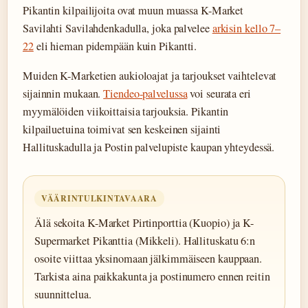
Pikantin kilpailijoita ovat muun muassa K-Market
Savilahti Savilahdenkadulla, joka palvelee
arkisin kello 7–
22
eli hieman pidempään kuin Pikantti.
Muiden K-Marketien aukioloajat ja tarjoukset vaihtelevat
sijainnin mukaan.
Tiendeo-palvelussa
voi seurata eri
myymälöiden viikoittaisia tarjouksia. Pikantin
kilpailuetuina toimivat sen keskeinen sijainti
Hallituskadulla ja Postin palvelupiste kaupan yhteydessä.
VÄÄRINTULKINTAVAARA
Älä sekoita K-Market Pirtinporttia (Kuopio) ja K-
Supermarket Pikanttia (Mikkeli). Hallituskatu 6:n
osoite viittaa yksinomaan jälkimmäiseen kauppaan.
Tarkista aina paikkakunta ja postinumero ennen reitin
suunnittelua.