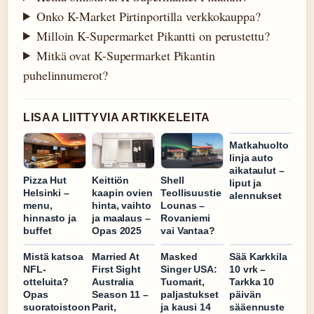
Onko K-Market Pirtinportilla verkkokauppa?
Milloin K-Supermarket Pikantti on perustettu?
Mitkä ovat K-Supermarket Pikantin
puhelinnumerot?
LISAA LIITTYVIA ARTIKKELEITA
Matkahuolto
linja auto
aikataulut –
Pizza Hut
Keittiön
Shell
liput ja
Helsinki –
kaapin ovien
Teollisuustie
alennukset
menu,
hinta, vaihto
Lounas –
hinnasto ja
ja maalaus –
Rovaniemi
buffet
Opas 2025
vai Vantaa?
Mistä katsoa
Married At
Masked
Sää Karkkila
NFL-
First Sight
Singer USA:
10 vrk –
otteluita?
Australia
Tuomarit,
Tarkka 10
Opas
Season 11 –
paljastukset
päivän
suoratoistoon
Parit,
ja kausi 14
sääennuste