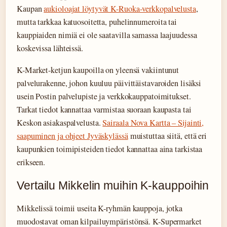
Kaupan
aukioloajat löytyvät K-Ruoka-verkkopalvelusta
,
mutta tarkkaa katuosoitetta, puhelinnumeroita tai
kauppiaiden nimiä ei ole saatavilla samassa laajuudessa
koskevissa lähteissä.
K-Market-ketjun kaupoilla on yleensä vakiintunut
palvelurakenne, johon kuuluu päivittäistavaroiden lisäksi
usein Postin palvelupiste ja verkkokauppatoimitukset.
Tarkat tiedot kannattaa varmistaa suoraan kaupasta tai
Keskon asiakaspalvelusta.
Sairaala Nova Kartta – Sijainti,
saapuminen ja ohjeet Jyväskylässä
muistuttaa siitä, että eri
kaupunkien toimipisteiden tiedot kannattaa aina tarkistaa
erikseen.
Vertailu Mikkelin muihin K-kauppoihin
Mikkelissä toimii useita K-ryhmän kauppoja, jotka
muodostavat oman kilpailuympäristönsä. K-Supermarket