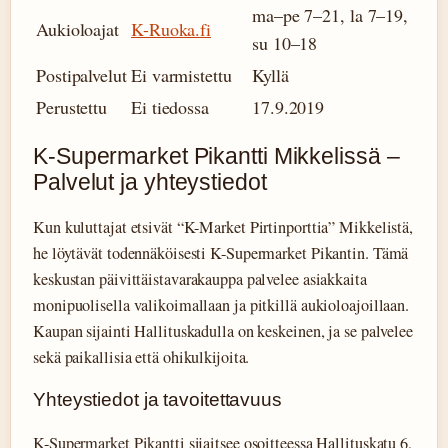
ma–pe 7–21, la 7–19,
Aukioloajat
K-Ruoka.fi
su 10–18
Postipalvelut
Ei varmistettu
Kyllä
Perustettu
Ei tiedossa
17.9.2019
K-Supermarket Pikantti Mikkelissä –
Palvelut ja yhteystiedot
Kun kuluttajat etsivät “K-Market Pirtinporttia” Mikkelistä,
he löytävät todennäköisesti K-Supermarket Pikantin. Tämä
keskustan päivittäistavarakauppa palvelee asiakkaita
monipuolisella valikoimallaan ja pitkillä aukioloajoillaan.
Kaupan sijainti Hallituskadulla on keskeinen, ja se palvelee
sekä paikallisia että ohikulkijoita.
Yhteystiedot ja tavoitettavuus
K-Supermarket Pikantti sijaitsee osoitteessa Hallituskatu 6,