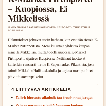
– Kuopiossa, Ei
Mikkelissä
MIKKO JUHANI SAARINEN KORHONEN • 2026-04-07 • TARKISTANUT
SOFIA NIEMI
Hakutulokset johtavat usein harhaan, kun etsitään tietoja K-
Market Pirtinportista. Moni kuluttaja yhdistää kaupan
nimellä Mikkeliin, mutta todellisuudessa K-Market
Pirtinportti sijaitsee Kuopiossa. Nettihaut tuottavat
kuitenkin runsaasti tietoa K-Supermarket Pikantista, joka
toimii Mikkelin Hallituskadulla ja tarjoaa monipuoliset
päivittäistavarapalvelut.
4 LIITTYVAA ARTIKKELIA
Tallink hinnasto alkoholi: tax-free hinnat ja rajat
Kuinka parantaa ryhtiä? Asennon korjaus