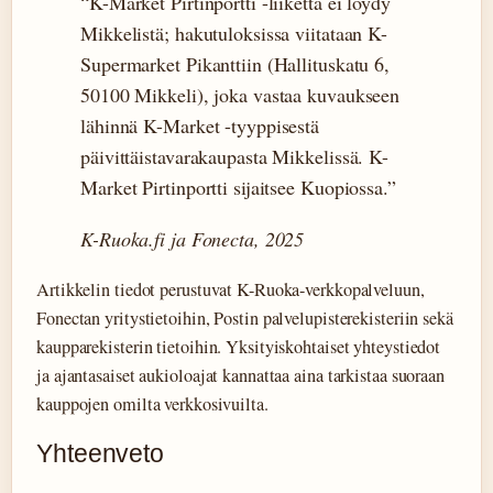
“K-Market Pirtinportti -liikettä ei löydy
Mikkelistä; hakutuloksissa viitataan K-
Supermarket Pikanttiin (Hallituskatu 6,
50100 Mikkeli), joka vastaa kuvaukseen
lähinnä K-Market -tyyppisestä
päivittäistavarakaupasta Mikkelissä. K-
Market Pirtinportti sijaitsee Kuopiossa.”
K-Ruoka.fi ja Fonecta, 2025
Artikkelin tiedot perustuvat K-Ruoka-verkkopalveluun,
Fonectan yritystietoihin, Postin palvelupisterekisteriin sekä
kaupparekisterin tietoihin. Yksityiskohtaiset yhteystiedot
ja ajantasaiset aukioloajat kannattaa aina tarkistaa suoraan
kauppojen omilta verkkosivuilta.
Yhteenveto