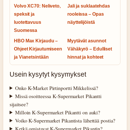
Volvo XC70: Neliveto,
Jali ja suklaatehdas
speksit ja
rooleissa – Opas
luotettavuus
näyttelijöistä
Suomessa
HBO Max Kirjaudu –
Myytävät asunnot
Ohjeet Kirjautumiseen
Vähäkyrö – Edulliset
ja Vianetsintään
hinnat ja kohteet
Usein kysytyt kysymykset
Onko K-Market Pirtinportti Mikkelissä?
Missä osoitteessa K-Supermarket Pikantti
sijaitsee?
Milloin K-Supermarket Pikantti on auki?
Voiko K-Supermarket Pikantista lähettää postia?
Ketkä omistavat K-Supermarket Pikantin?