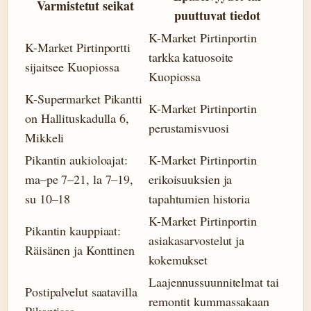
Varmistetut seikat
puuttuvat tiedot
K-Market Pirtinportin
K-Market Pirtinportti
tarkka katuosoite
sijaitsee Kuopiossa
Kuopiossa
K-Supermarket Pikantti
K-Market Pirtinportin
on Hallituskadulla 6,
perustamisvuosi
Mikkeli
Pikantin aukioloajat:
K-Market Pirtinportin
ma–pe 7–21, la 7–19,
erikoisuuksien ja
su 10–18
tapahtumien historia
K-Market Pirtinportin
Pikantin kauppiaat:
asiakasarvostelut ja
Räisänen ja Konttinen
kokemukset
Laajennussuunnitelmat tai
Postipalvelut saatavilla
remontit kummassakaan
Pikantissa