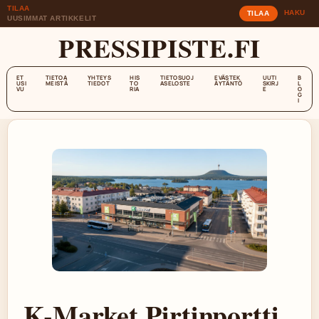
TILAA
HAKU
TILAA
UUSIMMAT ARTIKKELIT
PRESSIPISTE.FI
ET
TIETOA
YHTEYS
HIS
TIETOSUOJ
EVÄSTEK
UUTI
B
USI
MEISTÄ
TIEDOT
TO
ASELOSTE
ÄYTÄNTÖ
SKIRJ
L
VU
RIA
E
O
G
I
K-Market Pirtinportti