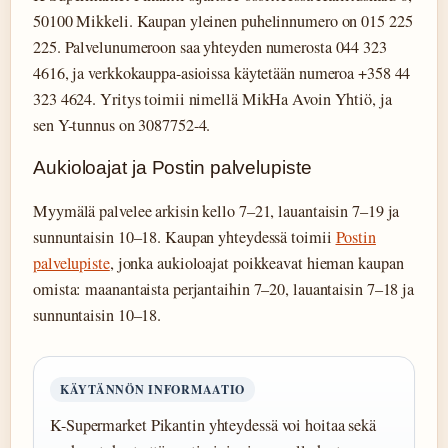
50100 Mikkeli. Kaupan yleinen puhelinnumero on 015 225
225. Palvelunumeroon saa yhteyden numerosta 044 323
4616, ja verkkokauppa-asioissa käytetään numeroa +358 44
323 4624. Yritys toimii nimellä MikHa Avoin Yhtiö, ja
sen Y-tunnus on 3087752-4.
Aukioloajat ja Postin palvelupiste
Myymälä palvelee arkisin kello 7–21, lauantaisin 7–19 ja
sunnuntaisin 10–18. Kaupan yhteydessä toimii
Postin
palvelupiste
, jonka aukioloajat poikkeavat hieman kaupan
omista: maanantaista perjantaihin 7–20, lauantaisin 7–18 ja
sunnuntaisin 10–18.
KÄYTÄNNÖN INFORMAATIO
K-Supermarket Pikantin yhteydessä voi hoitaa sekä