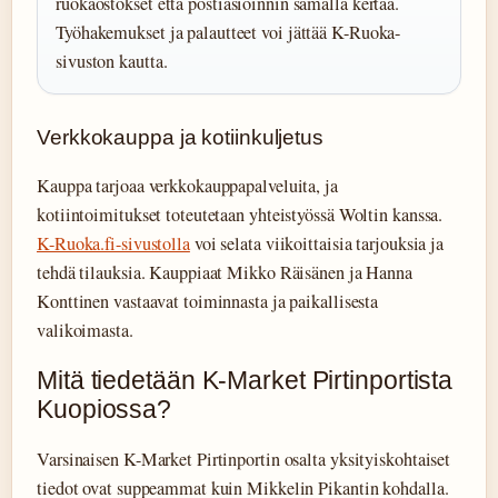
ruokaostokset että postiasioinnin samalla kertaa.
Työhakemukset ja palautteet voi jättää K-Ruoka-
sivuston kautta.
Verkkokauppa ja kotiinkuljetus
Kauppa tarjoaa verkkokauppapalveluita, ja
kotiintoimitukset toteutetaan yhteistyössä Woltin kanssa.
K-Ruoka.fi-sivustolla
voi selata viikoittaisia tarjouksia ja
tehdä tilauksia. Kauppiaat Mikko Räisänen ja Hanna
Konttinen vastaavat toiminnasta ja paikallisesta
valikoimasta.
Mitä tiedetään K-Market Pirtinportista
Kuopiossa?
Varsinaisen K-Market Pirtinportin osalta yksityiskohtaiset
tiedot ovat suppeammat kuin Mikkelin Pikantin kohdalla.