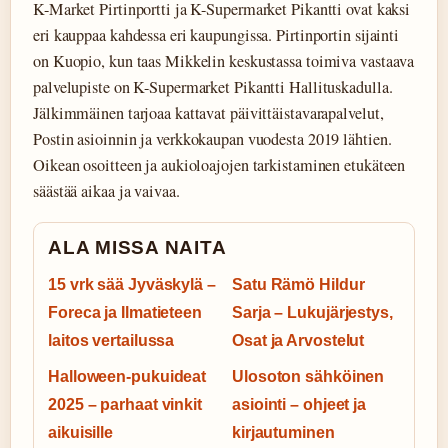
K-Market Pirtinportti ja K-Supermarket Pikantti ovat kaksi
eri kauppaa kahdessa eri kaupungissa. Pirtinportin sijainti
on Kuopio, kun taas Mikkelin keskustassa toimiva vastaava
palvelupiste on K-Supermarket Pikantti Hallituskadulla.
Jälkimmäinen tarjoaa kattavat päivittäistavarapalvelut,
Postin asioinnin ja verkkokaupan vuodesta 2019 lähtien.
Oikean osoitteen ja aukioloajojen tarkistaminen etukäteen
säästää aikaa ja vaivaa.
ALA MISSA NAITA
15 vrk sää Jyväskylä –
Satu Rämö Hildur
Foreca ja Ilmatieteen
Sarja – Lukujärjestys,
laitos vertailussa
Osat ja Arvostelut
Halloween-pukuideat
Ulosoton sähköinen
2025 – parhaat vinkit
asiointi – ohjeet ja
aikuisille
kirjautuminen