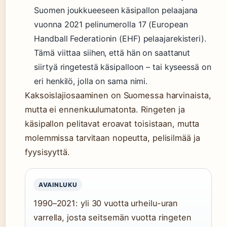
Suomen joukkueeseen käsipallon pelaajana
vuonna 2021 pelinumerolla 17 (European
Handball Federationin (EHF) pelaajarekisteri).
Tämä viittaa siihen, että hän on saattanut
siirtyä ringetestä käsipalloon – tai kyseessä on
eri henkilö, jolla on sama nimi.
Kaksoislajiosaaminen on Suomessa harvinaista,
mutta ei ennenkuulumatonta. Ringeten ja
käsipallon pelitavat eroavat toisistaan, mutta
molemmissa tarvitaan nopeutta, pelisilmää ja
fyysisyyttä.
AVAINLUKU
1990–2021: yli 30 vuotta urheilu-uran
varrella, josta seitsemän vuotta ringeten