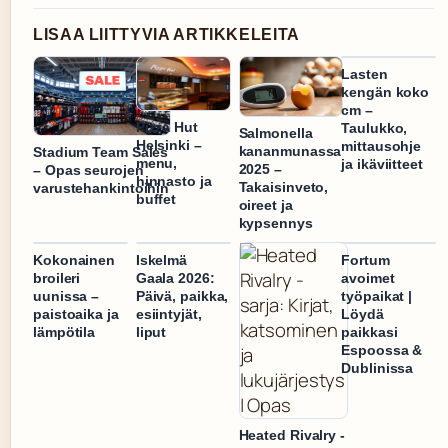
LISAA LIITTYVIA ARTIKKELEITA
Lasten
kengän koko
cm –
Pizza Hut
Taulukko,
Salmonella
Helsinki –
mittausohje
kananmunassa
Stadium Team Sales
menu,
ja ikäviitteet
2025 –
– Opas seurojen
hinnasto ja
Takaisinveto,
varustehankintoihin
buffet
oireet ja
kypsennys
Kokonainen
Iskelmä
Fortum
broileri
Gaala 2026:
avoimet
uunissa –
Päivä, paikka,
työpaikat |
paistoaika ja
esiintyjät,
Löydä
lämpötila
liput
paikkasi
Espoossa &
Dublinissa
Heated Rivalry -