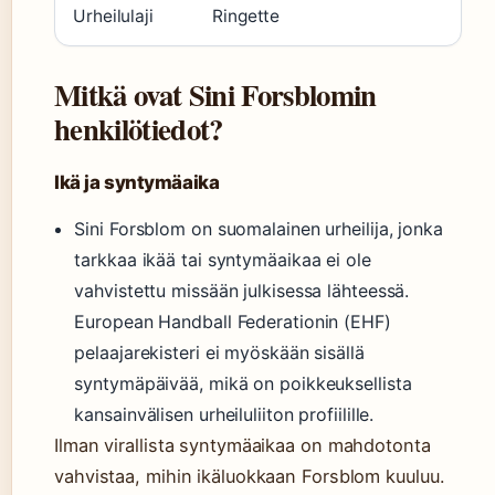
Urheilulaji
Ringette
Mitkä ovat Sini Forsblomin
henkilötiedot?
Ikä ja syntymäaika
Sini Forsblom on suomalainen urheilija, jonka
tarkkaa ikää tai syntymäaikaa ei ole
vahvistettu missään julkisessa lähteessä.
European Handball Federationin (EHF)
pelaajarekisteri ei myöskään sisällä
syntymäpäivää, mikä on poikkeuksellista
kansainvälisen urheiluliiton profiilille.
Ilman virallista syntymäaikaa on mahdotonta
vahvistaa, mihin ikäluokkaan Forsblom kuuluu.