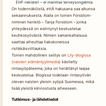
EHF-rekisteri – ei mainitse terveysongelmia.
On todennäköistä, ettÄ hakusana saa alkunsa
sekaannuksesta. Alalla on toinen Forsblom-
niminen henkilö – Tanja Forsblom – jonka
yhteydessä on esiintynyt keskustelua
keuhkosyövästä. Nimien samankaltaisuus
saattaa aiheuttaa hakukoneissa
ristikkäisviittauksia.
Toinen mahdollinen selitys on
Lily-blogissa
(naisten elämäntyylimedia)
käsitelty
rintasyöpäteema, joka on herättänyt laajaa
keskustelua. Blogissa todetaan rintasyövän
olevan naisten yleisin syöpä Suomessa, mikä
lisää yleistä kiinnostusta aiheeseen.
Tutkimus- ja lähdetiedot