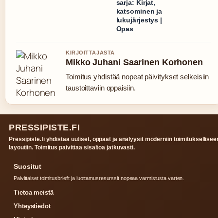
sarja: Kirjat,
katsominen ja
lukujärjestys |
Opas
KIRJOITTAJASTA
Mikko Juhani Saarinen Korhonen
Toimitus yhdistää nopeat päivitykset selkeisiin
taustoittaviin oppaisiin.
PRESSIPISTE.FI
Pressipiste.fi yhdistaa uutiset, oppaat ja analyysit moderniin toimituksellisee
layoutiin. Toimitus paivittaa sisaltoa jatkuvasti.
Suositut
Paivittaiset toimitusbriefit ja luottamusresurssit nopeaa varmistusta varten.
Tietoa meistä
Yhteystiedot