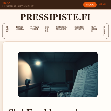
TILAA
HAKU
TILAA
UUSIMMAT ARTIKKELIT
PRESSIPISTE.FI
ET
TIETOA
YHTEYS
HIS
TIETOSUOJ
EVÄSTEK
UUTI
B
USI
MEISTÄ
TIEDOT
TO
ASELOSTE
ÄYTÄNTÖ
SKIRJ
L
VU
RIA
E
O
G
I