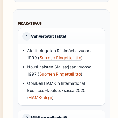
PIKAKATSAUS
Vahvistetut faktat
1
Aloitti ringeten Riihimäellä vuonna
1990 (
Suomen Ringetteliitto
)
Nousi naisten SM-sarjaan vuonna
1997 (
Suomen Ringetteliitto
)
Opiskeli HAMKin International
Business -koulutuksessa 2020
(
HAMK-blogi
)
Mikä on epäselvää
2