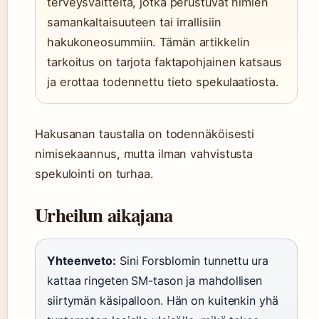
terveysväitteitä, jotka perustuvat nimien
samankaltaisuuteen tai irrallisiin
hakukoneosummiin. Tämän artikkelin
tarkoitus on tarjota faktapohjainen katsaus
ja erottaa todennettu tieto spekulaatiosta.
Hakusanan taustalla on todennäköisesti
nimisekaannus, mutta ilman vahvistusta
spekulointi on turhaa.
Urheilun aikajana
Yhteenveto:
Sini Forsblomin tunnettu ura
kattaa ringeten SM-tason ja mahdollisen
siirtymän käsipalloon. Hän on kuitenkin yhä