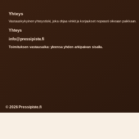
Yhteys
Vastauskykyinen yhteystiski, joka ohjaa vinkit ja korjaukset nopeasti oikeaan paikkaan.
Yhteys
info@pressipiste.fi
Toimituksen vastausaika: yleensa yhden arkipaivan sisalla.
© 2026 Pressipiste.fi