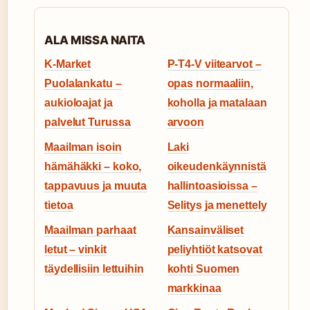
ALA MISSA NAITA
K-Market
P-T4-V viitearvot –
Puolalankatu –
opas normaaliin,
aukioloajat ja
koholla ja matalaan
palvelut Turussa
arvoon
Maailman isoin
Laki
hämähäkki – koko,
oikeudenkäynnistä
tappavuus ja muuta
hallintoasioissa –
tietoa
Selitys ja menettely
Maailman parhaat
Kansainväliset
letut – vinkit
peliyhtiöt katsovat
täydellisiin lettuihin
kohti Suomen
markkinaa