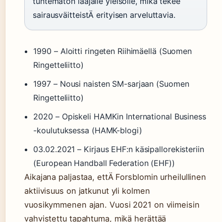
tuntematon laajalle yleisölle, mikä tekee
sairausväitteistÄ erityisen arveluttavia.
1990
– Aloitti ringeten Riihimäellä (Suomen
Ringetteliitto)
1997
– Nousi naisten SM-sarjaan (Suomen
Ringetteliitto)
2020
– Opiskeli HAMKin International Business
-koulutuksessa (HAMK-blogi)
03.02.2021
– Kirjaus EHF:n käsipallorekisteriin
(European Handball Federation (EHF))
Aikajana paljastaa, ettÄ Forsblomin urheilullinen
aktiivisuus on jatkunut yli kolmen
vuosikymmenen ajan. Vuosi 2021 on viimeisin
vahvistettu tapahtuma, mikä herättää