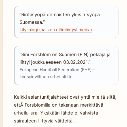
“Rintasyöpä on naisten yleisin syöpä
Suomessa.”
Lily-blogi (naisten elämäntyylimedia)
“Sini Forsblom on Suomen (FIN) pelaaja ja
liittyi joukkueeseen 03.02.2021.”
European Handball Federation (EHF) –
kansainvälinen urheiluliitto
Kaikki asiantuntijalähteet ovat yhtä mieltä siitä,
ettÄ Forsblomilla on takanaan merkittävä
urheilu-ura. Yksikään lähde ei vahvista
sairauteen liittyviä väitteitä.