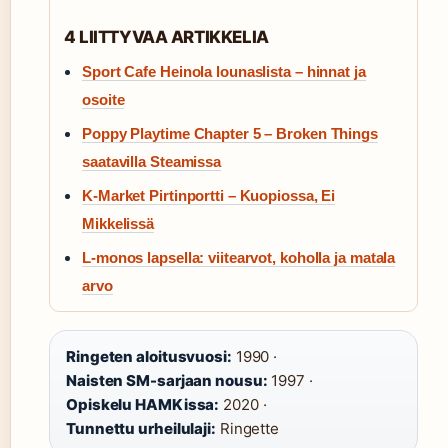
4 LIITTYVAA ARTIKKELIA
Sport Cafe Heinola lounaslista – hinnat ja
osoite
Poppy Playtime Chapter 5 – Broken Things
saatavilla Steamissa
K-Market Pirtinportti – Kuopiossa, Ei
Mikkelissä
L-monos lapsella: viitearvot, koholla ja matala
arvo
Ringeten aloitusvuosi:
1990 ·
Naisten SM-sarjaan nousu:
1997 ·
Opiskelu HAMKissa:
2020 ·
Tunnettu urheilulaji:
Ringette