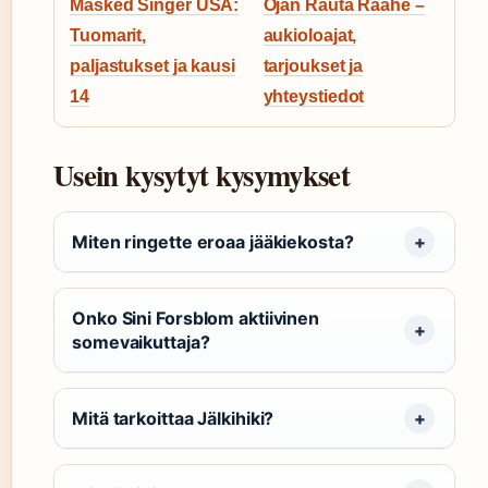
Masked Singer USA:
Ojan Rauta Raahe –
Tuomarit,
aukioloajat,
paljastukset ja kausi
tarjoukset ja
14
yhteystiedot
Usein kysytyt kysymykset
Miten ringette eroaa jääkiekosta?
Onko Sini Forsblom aktiivinen
somevaikuttaja?
Mitä tarkoittaa Jälkihiki?