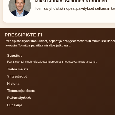
Mikko Juhani Saarinen Korhonen
Toimitus yhdistää nopeat päivitykset selkeisiin tau
PRESSIPISTE.FI
Pressipiste.fi yhdistaa uutiset, oppaat ja analyysit moderniin toimituksellisee
layoutiin. Toimitus paivittaa sisaltoa jatkuvasti.
Suositut
Paivittaiset toimitusbriefit ja luottamusresurssit nopeaa varmistusta varten.
Tietoa meistä
Yhteystiedot
Historia
Tietosuojaseloste
Evästekäytäntö
Uutiskirje