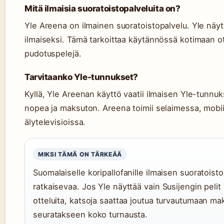
Mitä ilmaisia suoratoistopalveluita on?
Yle Areena on ilmainen suoratoistopalvelu. Yle näyt
ilmaiseksi. Tämä tarkoittaa käytännössä kotimaan ott
pudotuspelejä.
Tarvitaanko Yle-tunnukset?
Kyllä, Yle Areenan käyttö vaatii ilmaisen Yle-tunnuk
nopea ja maksuton. Areena toimii selaimessa, mobiilil
älytelevisioissa.
MIKSI TÄMÄ ON TÄRKEÄÄ
Suomalaiselle koripallofanille ilmaisen suoratoist
ratkaisevaa. Jos Yle näyttää vain Susijengin pelit
otteluita, katsoja saattaa joutua turvautumaan ma
seuratakseen koko turnausta.