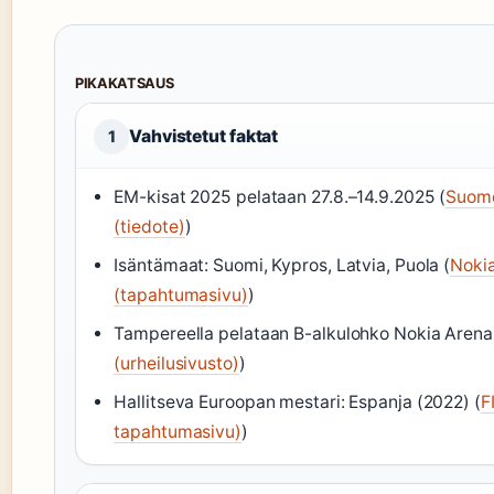
PIKAKATSAUS
Vahvistetut faktat
1
EM-kisat 2025 pelataan 27.8.–14.9.2025 (
Suomen
(tiedote)
)
Isäntämaat: Suomi, Kypros, Latvia, Puola (
Noki
(tapahtumasivu)
)
Tampereella pelataan B-alkulohko Nokia Arenal
(urheilusivusto)
)
Hallitseva Euroopan mestari: Espanja (2022) (
F
tapahtumasivu)
)