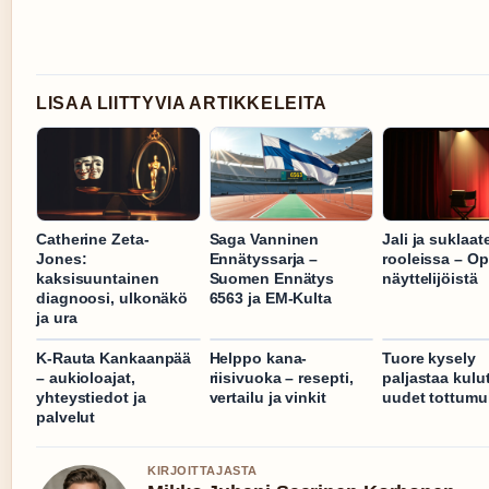
LISAA LIITTYVIA ARTIKKELEITA
Catherine Zeta-
Saga Vanninen
Jali ja suklaa
Jones:
Ennätyssarja –
rooleissa – O
kaksisuuntainen
Suomen Ennätys
näyttelijöistä
diagnoosi, ulkonäkö
6563 ja EM-Kulta
ja ura
K-Rauta Kankaanpää
Helppo kana-
Tuore kysely
– aukioloajat,
riisivuoka – resepti,
paljastaa kulut
yhteystiedot ja
vertailu ja vinkit
uudet tottumu
palvelut
KIRJOITTAJASTA