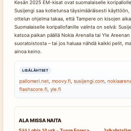
Kesän 2025 EM-kisat ovat suomalaiselle koripallolle 
Susijengi saa kotietunsa täysimääräisesti käyttöön,
ottelun ohjelma takaa, että Tampere on kisojen aika
Suomalaiselle koripallofanille valinta on selvä: Susi
katsoa paikan päällä Nokia Arenalla tai Yle Areenan
suoratoistosta – tai jos haluaa nähdä kaikki pelit, m
ainoa keino.
LISÄLÄHTEET
pallomeri.net
,
moovy.fi
,
susijengi.com
,
nokiaarena
flashscore.fi
,
yle.fi
ALA MISSA NAITA
Sää Lohja 10 vrk – Tuore Foreca-
Jalkalistalä