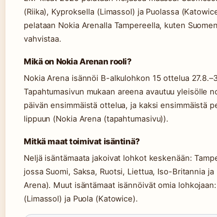
(Riika), Kyproksella (Limassol) ja Puolassa (Katowic
pelataan Nokia Arenalla Tampereella, kuten Suomen K
vahvistaa.
Mikä on Nokia Arenan rooli?
Nokia Arena isännöi B-alkulohkon 15 ottelua 27.8.–
Tapahtumasivun mukaan areena avautuu yleisölle no
päivän ensimmäistä ottelua, ja kaksi ensimmäistä p
lippuun (Nokia Arena (tapahtumasivu)).
Mitkä maat toimivat isäntinä?
Neljä isäntämaata jakoivat lohkot keskenään: Tampe
jossa Suomi, Saksa, Ruotsi, Liettua, Iso-Britannia 
Arena). Muut isäntämaat isännöivät omia lohkojaan: 
(Limassol) ja Puola (Katowice).