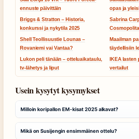
ennuste päivittäin
opas ja ylei
Briggs & Stratton – Historia,
Sabrina Carp
konkurssi ja nykytila 2025
Cosmopolitan
Shell Teollisuustie Lounas –
Maailman parh
Rovaniemi vai Vantaa?
täydellisiin l
Lukon peli tänään – otteluaikataulu,
IKEA lasten pö
tv-lähetys ja liput
vertailut
Usein kysytyt kysymykset
Milloin koripallon EM-kisat 2025 alkavat?
Mikä on Susijengin ensimmäinen ottelu?