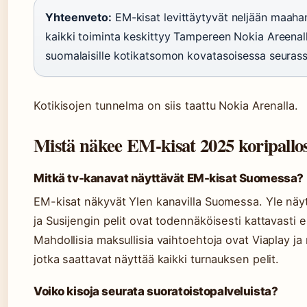
Yhteenveto:
EM-kisat levittäytyvät neljään maaha
kaikki toiminta keskittyy Tampereen Nokia Areenall
suomalaisille kotikatsomon kovatasoisessa seurass
Kotikisojen tunnelma on siis taattu Nokia Arenalla.
Mistä näkee EM-kisat 2025 koripallo
Mitkä tv-kanavat näyttävät EM-kisat Suomessa?
EM-kisat näkyvät Ylen kanavilla Suomessa. Yle näytt
ja Susijengin pelit ovat todennäköisesti kattavasti es
Mahdollisia maksullisia vaihtoehtoja ovat Viaplay ja
jotka saattavat näyttää kaikki turnauksen pelit.
Voiko kisoja seurata suoratoistopalveluista?