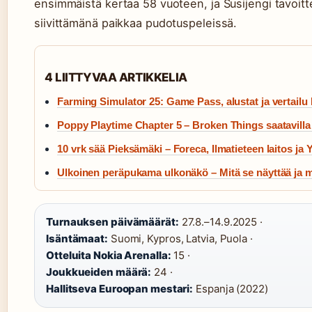
ensimmäistä kertaa 58 vuoteen, ja Susijengi tavoitt
siivittämänä paikkaa pudotuspeleissä.
4 LIITTYVAA ARTIKKELIA
Farming Simulator 25: Game Pass, alustat ja vertailu
Poppy Playtime Chapter 5 – Broken Things saatavill
10 vrk sää Pieksämäki – Foreca, Ilmatieteen laitos ja 
Ulkoinen peräpukama ulkonäkö – Mitä se näyttää ja m
Turnauksen päivämäärät:
27.8.–14.9.2025 ·
Isäntämaat:
Suomi, Kypros, Latvia, Puola ·
Otteluita Nokia Arenalla:
15 ·
Joukkueiden määrä:
24 ·
Hallitseva Euroopan mestari:
Espanja (2022)