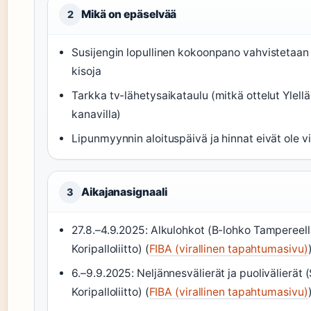
Mikä on epäselvää
2
Susijengin lopullinen kokoonpano vahvistetaa
kisoja
Tarkka tv-lähetysaikataulu (mitkä ottelut Ylellä,
kanavilla)
Lipunmyynnin aloituspäivä ja hinnat eivät ole v
Aikajanasignaali
3
27.8.–4.9.2025: Alkulohkot (B-lohko Tampereel
Koripalloliitto) (
FIBA (virallinen tapahtumasivu)
6.–9.9.2025: Neljännesvälierät ja puolivälierät
Koripalloliitto) (
FIBA (virallinen tapahtumasivu)