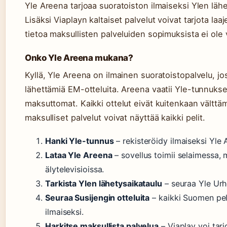
Yle Areena tarjoaa suoratoiston ilmaiseksi Ylen lähe
Lisäksi Viaplayn kaltaiset palvelut voivat tarjota la
tietoa maksullisten palveluiden sopimuksista ei ole vi
Onko Yle Areena mukana?
Kyllä, Yle Areena on ilmainen suoratoistopalvelu, jo
lähettämiä EM-otteluita. Areena vaatii Yle-tunnukse
maksuttomat. Kaikki ottelut eivät kuitenkaan välttäm
maksulliset palvelut voivat näyttää kaikki pelit.
Hanki Yle-tunnus
– rekisteröidy ilmaiseksi Yle
Lataa Yle Areena
– sovellus toimii selaimessa, mo
älytelevisioissa.
Tarkista Ylen lähetysaikataulu
– seuraa Yle Urhe
Seuraa Susijengin otteluita
– kaikki Suomen pel
ilmaiseksi.
Harkitse maksullista palvelua
– Viaplay voi tarjo