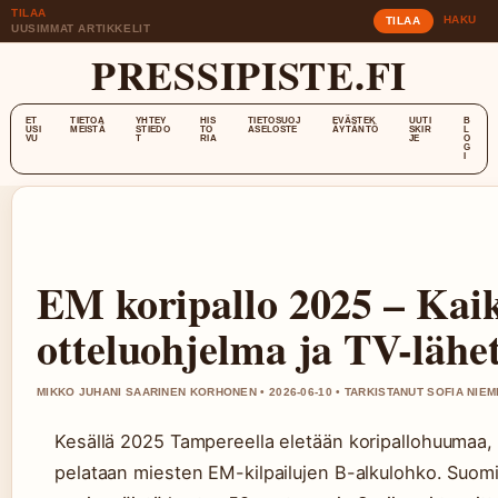
TILAA
HAKU
TILAA
UUSIMMAT ARTIKKELIT
PRESSIPISTE.FI
ET
TIETOA
YHTEY
HIS
TIETOSUOJ
EVÄSTEK
UUTI
B
USI
MEISTÄ
STIEDO
TO
ASELOSTE
ÄYTÄNTÖ
SKIR
L
VU
T
RIA
JE
O
G
I
EM koripallo 2025 – Kaik
otteluohjelma ja TV-lähe
MIKKO JUHANI SAARINEN KORHONEN • 2026-06-10 • TARKISTANUT SOFIA NIEM
Kesällä 2025 Tampereella eletään koripallohuumaa, 
pelataan miesten EM-kilpailujen B-alkulohko. Suomi