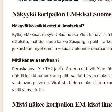
Näkyykö koripallon EM-kisat Suome
Näkyvätkö kaikki ottelut ilmaiseksi?
Kyllä, EM-kisat näkyvät Suomessa Ylen kanavilla. Y
otteluita, mahdollisesti kaikki Susijengin pelit. Tark
julkaistaan myöhemmin – suosittelemme seuraamaan 
Mitä kanavia tarvitaan?
Peruskanava Yle TV2 ja Yle Areena riittävät Ylen läh
nähdä kaikki turnauksen pelit, saatat tarvita maksull
vastaavan palvelun. Virallista tietoa maksullisten ka
vielä vahvistettu.
Mistä näkee koripallon EM-kisat ilma