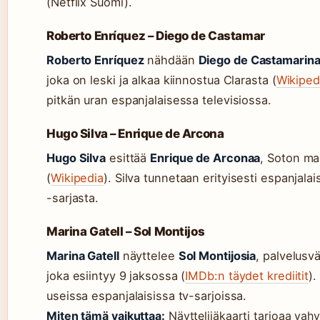
(Netflix Suomi).
Roberto Enríquez – Diego de Castamar
Roberto Enríquez
nähdään
Diego de Castamarin
joka on leski ja alkaa kiinnostua Clarasta (
Wikiped
pitkän uran espanjalaisessa televisiossa.
Hugo Silva – Enrique de Arcona
Hugo Silva
esittää
Enrique de Arconaa
, Soton mar
(
Wikipedia
). Silva tunnetaan erityisesti espanjala
-sarjasta.
Marina Gatell – Sol Montijos
Marina Gatell
näyttelee
Sol Montijosia
, palvelus
joka esiintyy 9 jaksossa (
IMDb:n täydet krediitit
).
useissa espanjalaisissa tv-sarjoissa.
Miten tämä vaikuttaa:
Näyttelijäkaarti tarjoaa vah