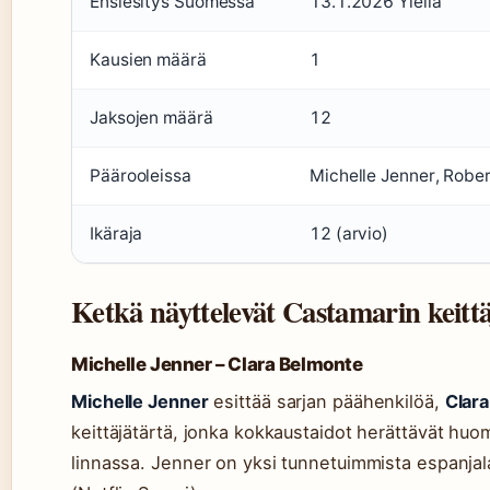
Ensiesitys Suomessa
13.1.2026 Ylellä
Kausien määrä
1
Jaksojen määrä
12
Päärooleissa
Michelle Jenner, Rober
Ikäraja
12 (arvio)
Ketkä näyttelevät Castamarin keittä
Michelle Jenner – Clara Belmonte
Michelle Jenner
esittää sarjan päähenkilöä,
Clar
keittäjätärtä, jonka kokkaustaidot herättävät hu
linnassa. Jenner on yksi tunnetuimmista espanjalai