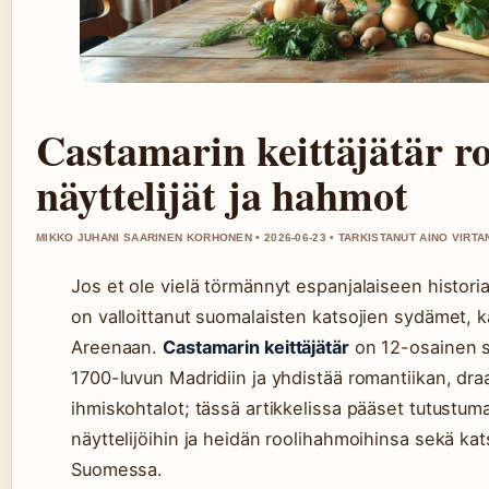
Castamarin keittäjätär ro
näyttelijät ja hahmot
MIKKO JUHANI SAARINEN KORHONEN • 2026-06-23 • TARKISTANUT AINO VIRT
Jos et ole vielä törmännyt espanjalaiseen histori
on valloittanut suomalaisten katsojien sydämet, k
Areenaan.
Castamarin keittäjätär
on 12-osainen sa
1700-luvun Madridiin ja yhdistää romantiikan, dr
ihmiskohtalot; tässä artikkelissa pääset tutustum
näyttelijöihin ja heidän roolihahmoihinsa sekä ka
Suomessa.