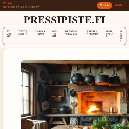
TILAA
HAKU
TILAA
UUSIMMAT ARTIKKELIT
PRESSIPISTE.FI
ET
TIETOA
YHTEYS
HIS
TIETOSUOJ
EVÄSTEK
UUTI
B
USI
MEISTÄ
TIEDOT
TO
ASELOSTE
ÄYTÄNTÖ
SKIRJ
L
VU
RIA
E
O
G
I