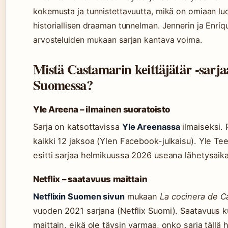
kokemusta ja tunnistettavuutta, mikä on omiaan l
historiallisen draaman tunnelman. Jennerin ja Enríq
arvosteluiden mukaan sarjan kantava voima.
Mistä Castamarin keittäjätär -sarja
Suomessa?
Yle Areena – ilmainen suoratoisto
Sarja on katsottavissa
Yle Areenassa
ilmaiseksi. 
kaikki 12 jaksoa (Ylen Facebook-julkaisu). Yle T
esitti sarjaa helmikuussa 2026 useana lähetysaikana
Netflix – saatavuus maittain
Netflixin Suomen sivun
mukaan
La cocinera de C
vuoden 2021 sarjana (Netflix Suomi). Saatavuus k
maittain, eikä ole täysin varmaa, onko sarja tällä 