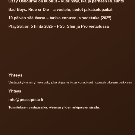
Ozzy Osbourne on kuollut – kuolinsyy, ikä ja perheen lausunto
Bad Boys: Ride or Die – arvostelu, tiedot ja katselupaikat
10 päivän sää Vaasa – tarkka ennuste ja sadetutka (2025)
PlayStation 5 hinta 2026 – PS5, Slim ja Pro vertailussa
Yhteys
Vastauskykyinen yhteystiski, joka ohjaa vinkit ja korjaukset nopeasti oikeaan paikkaan.
Yhteys
info@pressipiste.fi
Toimituksen vastausaika: yleensa yhden arkipaivan sisalla.