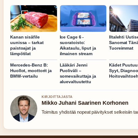
Kanan sisäfile
Ice Cage 6 -
Iltalehti Uutise
uunissa – tarkat
suoratoisto:
Sanomat Tänä
paistoajat ja
Aikataulu, liput ja
Tuoreimmat
lämpötilat
ilmainen stream
Mercedes-Benz B:
Lääkäri Jenni
Kädet Puutuu 
Huollot, moottorit ja
Puoliväli –
Syyt, Diagnoo
BMW-vertailu
somevaikuttaja ja
Hoitovaihtoe
aluevaltuutettu
KIRJOITTAJASTA
Mikko Juhani Saarinen Korhonen
Toimitus yhdistää nopeat päivitykset selkeisiin tau