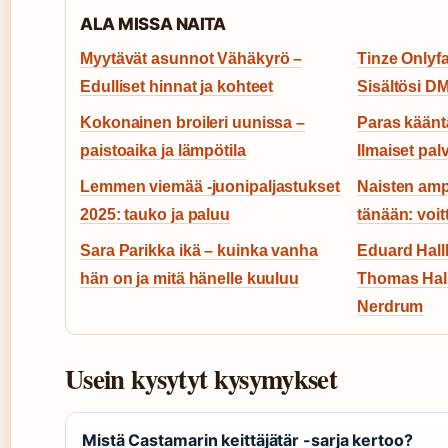
ALA MISSA NAITA
Myytävät asunnot Vähäkyrö –
Tinze Onlyf
Edulliset hinnat ja kohteet
Sisältösi D
Kokonainen broileri uunissa –
Paras käänt
paistoaika ja lämpötila
Ilmaiset pal
Lemmen viemää -juonipaljastukset
Naisten amp
2025: tauko ja paluu
tänään: voitt
Sara Parikka ikä – kuinka vanha
Eduard Hal
hän on ja mitä hänelle kuuluu
Thomas Hall
Nerdrum
Usein kysytyt kysymykset
Mistä Castamarin keittäjätär -sarja kertoo?