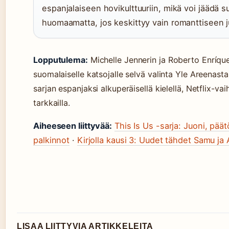
espanjalaiseen hovikulttuuriin, mikä voi jäädä s
huomaamatta, jos keskittyy vain romanttiseen 
Lopputulema:
Michelle Jennerin ja Roberto Enríque
suomalaiselle katsojalle selvä valinta Yle Areenast
sarjan espanjaksi alkuperäisellä kielellä, Netflix-v
tarkkailla.
Aiheeseen liittyvää:
This Is Us -sarja: Juoni, päätö
palkinnot
·
Kirjolla kausi 3: Uudet tähdet Samu j
LISAA LIITTYVIA ARTIKKELEITA