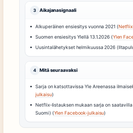
Aikajanasignaali
3
Alkuperäinen ensiesitys vuonna 2021 (
Netfli
Suomen ensiesitys Ylellä 13.1.2026 (
Ylen Fac
Uusintalähetykset helmikuussa 2026 (Iltapulu
Mitä seuraavaksi
4
Sarja on katsottavissa Yle Areenassa ilmaisek
julkaisu
)
Netflix-listauksen mukaan sarja on saatavill
Suomi) (
Ylen Facebook-julkaisu
)