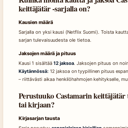
keittäjätär -sarjalla on?
Kausien määrä
Sarjalla on yksi kausi (Netflix Suomi). Toista kautt
sarjan tulevaisuudesta ole tietoa.
Jaksojen määrä ja pituus
Kausi 1 sisältää
12 jaksoa
. Jaksojen pituus on noi
Käytännössä:
12 jaksoa on tyypillinen pituus espan
– riittävästi aikaa henkilöhahmojen kehitykselle, mut
Perustuuko Castamarin keittäjätär 
tai kirjaan?
Kirjasarjan tausta
Sarja perustuu
espanjalaisen kirjailijan
samannimis