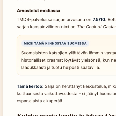
Arvostelut mediassa
TMDB-palvelussa sarjan arvosana on
7.5/10
. Ro
sarjan kansainvälinen nimi on
The Cook of Casta
MIKSI TÄMÄ KIINNOSTAA SUOMESSA
Suomalaisten katsojien yllättävän lämmin vasta
historialliset draamat löytävät yleisönsä, kun 
laadukkaasti ja tuotu helposti saataville.
Tämä kertoo:
Sarja on herättänyt keskustelua, mik
kulttuurisesta vaikuttavuudesta – ei jäänyt huomaa
espanjalaista alkuperää.
Kuinka monta kautta ja jaksoa Ca