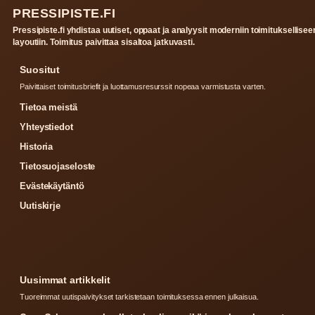
PRESSIPISTE.FI
Pressipiste.fi yhdistaa uutiset, oppaat ja analyysit moderniin toimituksellisee
layoutiin. Toimitus paivittaa sisaltoa jatkuvasti.
Suositut
Paivittaiset toimitusbriefit ja luottamusresurssit nopeaa varmistusta varten.
Tietoa meistä
Yhteystiedot
Historia
Tietosuojaseloste
Evästekäytäntö
Uutiskirje
Uusimmat artikkelit
Tuoreimmat uutispaivitykset tarkistetaan toimituksessa ennen julkaisua.