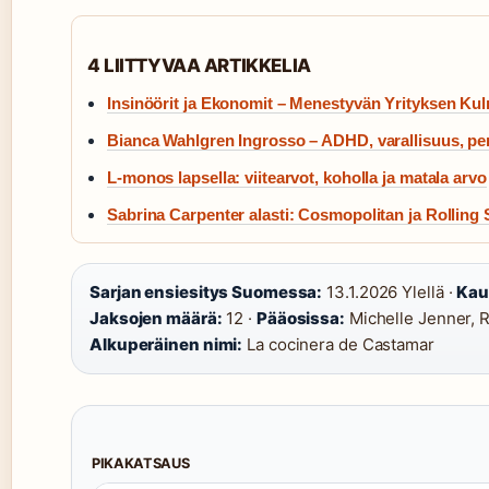
4 LIITTYVAA ARTIKKELIA
Insinöörit ja Ekonomit – Menestyvän Yrityksen Ku
Bianca Wahlgren Ingrosso – ADHD, varallisuus, per
L-monos lapsella: viitearvot, koholla ja matala arvo
Sabrina Carpenter alasti: Cosmopolitan ja Rolling
Sarjan ensiesitys Suomessa:
13.1.2026 Ylellä ·
Kau
Jaksojen määrä:
12 ·
Pääosissa:
Michelle Jenner, R
Alkuperäinen nimi:
La cocinera de Castamar
PIKAKATSAUS