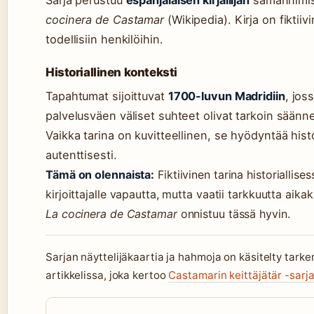
cocinera de Castamar
(Wikipedia). Kirja on fiktiiv
todellisiin henkilöihin.
Historiallinen konteksti
Tapahtumat sijoittuvat
1700-luvun Madridiin
, jos
palvelusväen väliset suhteet olivat tarkoin säänne
Vaikka tarina on kuvitteellinen, se hyödyntää histor
autenttisesti.
Tämä on olennaista:
Fiktiivinen tarina historiallis
kirjoittajalle vapautta, mutta vaatii tarkkuutta aik
La cocinera de Castamar
onnistuu tässä hyvin.
Sarjan näyttelijäkaartia ja hahmoja on käsitelty tark
artikkelissa, joka kertoo
Castamarin keittäjätär -sarja