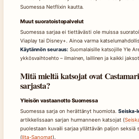
Suomessa Netflixin kautta.
Muut suoratoistopalvelut
Suomessa sarjaa ei tiettävästi ole muissa suorato
Viaplay tai Disney+. Ainoa varma katselumahdolli
Käytännön seuraus:
Suomalaisille katsojille Yle A
ykkösvaihtoehto – ilmainen, laillinen ja kaikki jaksot
Mitä mieltä katsojat ovat Castamarin
sarjasta?
Yleisön vastaanotto Suomessa
Suomessa sarja on herättänyt huomiota.
Seiska-l
artikkelissaan sarjan hurmanneen katsojat (
Seisk
puolestaan kuvaili sarjaa yllättävän paljon seksiä s
(
Ilta-Sanomat
).