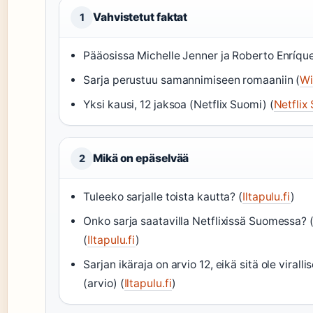
Vahvistetut faktat
1
Pääosissa Michelle Jenner ja Roberto Enríque
Sarja perustuu samannimiseen romaaniin (
Wi
Yksi kausi, 12 jaksoa (Netflix Suomi) (
Netflix
Mikä on epäselvää
2
Tuleeko sarjalle toista kautta? (
Iltapulu.fi
)
Onko sarja saatavilla Netflixissä Suomessa? 
(
Iltapulu.fi
)
Sarjan ikäraja on arvio 12, eikä sitä ole viralli
(arvio) (
Iltapulu.fi
)