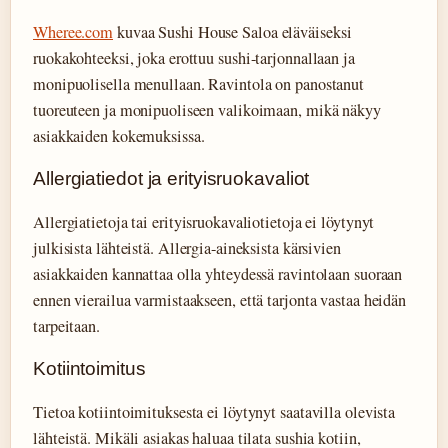
Wheree.com
kuvaa Sushi House Saloa eläväiseksi
ruokakohteeksi, joka erottuu sushi-tarjonnallaan ja
monipuolisella menullaan. Ravintola on panostanut
tuoreuteen ja monipuoliseen valikoimaan, mikä näkyy
asiakkaiden kokemuksissa.
Allergiatiedot ja erityisruokavaliot
Allergiatietoja tai erityisruokavaliotietoja ei löytynyt
julkisista lähteistä. Allergia-aineksista kärsivien
asiakkaiden kannattaa olla yhteydessä ravintolaan suoraan
ennen vierailua varmistaakseen, että tarjonta vastaa heidän
tarpeitaan.
Kotiintoimitus
Tietoa kotiintoimituksesta ei löytynyt saatavilla olevista
lähteistä. Mikäli asiakas haluaa tilata sushia kotiin,