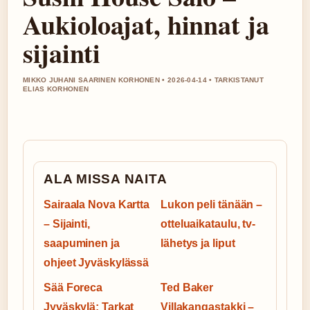
Aukioloajat, hinnat ja
sijainti
MIKKO JUHANI SAARINEN KORHONEN • 2026-04-14 • TARKISTANUT
ELIAS KORHONEN
ALA MISSA NAITA
Sairaala Nova Kartta
Lukon peli tänään –
– Sijainti,
otteluaikataulu, tv-
saapuminen ja
lähetys ja liput
ohjeet Jyväskylässä
Sää Foreca
Ted Baker
Jyväskylä: Tarkat
Villakangastakki –