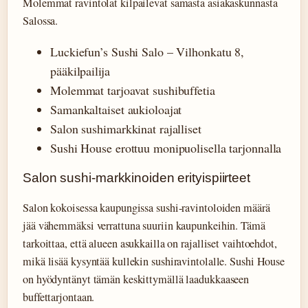
Molemmat ravintolat kilpailevat samasta asiakaskunnasta
Salossa.
Luckiefun’s Sushi Salo – Vilhonkatu 8,
pääkilpailija
Molemmat tarjoavat sushibuffetia
Samankaltaiset aukioloajat
Salon sushimarkkinat rajalliset
Sushi House erottuu monipuolisella tarjonnalla
Salon sushi-markkinoiden erityispiirteet
Salon kokoisessa kaupungissa sushi-ravintoloiden määrä
jää vähemmäksi verrattuna suuriin kaupunkeihin. Tämä
tarkoittaa, että alueen asukkailla on rajalliset vaihtoehdot,
mikä lisää kysyntää kullekin sushiravintolalle. Sushi House
on hyödyntänyt tämän keskittymällä laadukkaaseen
buffettarjontaan.