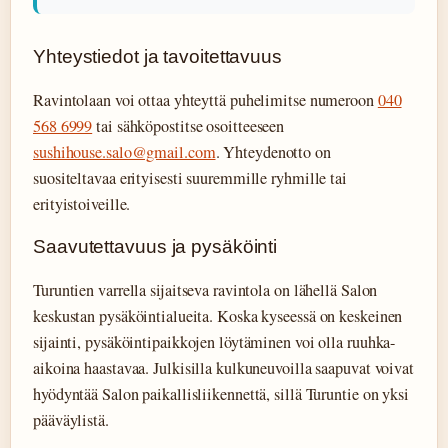
Yhteystiedot ja tavoitettavuus
Ravintolaan voi ottaa yhteyttä puhelimitse numeroon
040
568 6999
tai sähköpostitse osoitteeseen
sushihouse.salo@gmail.com
. Yhteydenotto on
suositeltavaa erityisesti suuremmille ryhmille tai
erityistoiveille.
Saavutettavuus ja pysäköinti
Turuntien varrella sijaitseva ravintola on lähellä Salon
keskustan pysäköintialueita. Koska kyseessä on keskeinen
sijainti, pysäköintipaikkojen löytäminen voi olla ruuhka-
aikoina haastavaa. Julkisilla kulkuneuvoilla saapuvat voivat
hyödyntää Salon paikallisliikennettä, sillä Turuntie on yksi
pääväylistä.