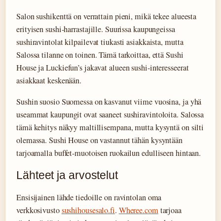
Salon sushikenttä on verrattain pieni, mikä tekee alueesta
erityisen sushi-harrastajille. Suurissa kaupungeissa
sushiravintolat kilpailevat tiukasti asiakkaista, mutta
Salossa tilanne on toinen. Tämä tarkoittaa, että Sushi
House ja Luckiefun’s jakavat alueen sushi-interesseerat
asiakkaat keskenään.
Sushin suosio Suomessa on kasvanut viime vuosina, ja yhä
useammat kaupungit ovat saaneet sushiravintoloita. Salossa
tämä kehitys näkyy maltillisempana, mutta kysyntä on silti
olemassa. Sushi House on vastannut tähän kysyntään
tarjoamalla buffet-muotoisen ruokailun edulliseen hintaan.
Lähteet ja arvostelut
Ensisijainen lähde tiedoille on ravintolan oma
verkkosivusto
sushihousesalo.fi
.
Wheree.com
tarjoaa