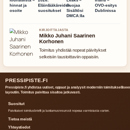
hinnat ja
Eläinlääkäreiden
Suojaa
OVO-esitys
osoite
suositukset
Sisältösi
Dublinissa
DMCA:lla
KIRJOITTAJASTA
Mikko Juhani Saarinen
Korhonen
Toimitus yhdistää nopeat päivitykset
selkeisiin taustoittaviin oppaisiin.
PRESSIPISTE.FI
Pressipiste.fi yhdistaa uutiset, oppaat ja analyysit moderniin toimituksellisee
layoutiin. Toimitus paivittaa sisaltoa jatkuvasti.
Suositut
Paivittaiset toimitusbriefit ja luottamusresurssit nopeaa varmistusta varten.
Tietoa meistä
Yhteystiedot