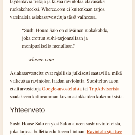
täydentäviä tietoja ja kuvaa ravintolaa eläväiseksi
ruokakohteeksi. Wheree.com ei kuitenkaan tarjoa
varsinaisia asiakasarvosteluja tässä vaiheessa.
“Sushi House Salo on eläväinen ruokakohde,
joka erottuu sushi-tarjonnallaan ja
monipuolisella menullaan.”
— wheree.com
Asiakasarvostelut ovat rajallisia julkisesti saatavilla, mikä
vaikeuttaa ravintolan laadun arviointia. Suositeltavaa on
etsiä arvosteluja
Google-arvosteluista
tai
TripAdvisorista
saadakseen kattavamman kuvan asiakkaiden kokemuksista.
Yhteenveto
Sushi House Salo on yksi Salon alueen sushiravintoloista,
joka tarjoaa buffetia edulliseen hintaan.
Ravintola sijaitsee