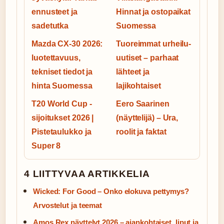
ennusteet ja
Hinnat ja ostopaikat
sadetutka
Suomessa
Mazda CX-30 2026:
Tuoreimmat urheilu-
luotettavuus,
uutiset – parhaat
tekniset tiedot ja
lähteet ja
hinta Suomessa
lajikohtaiset
T20 World Cup -
Eero Saarinen
sijoitukset 2026 |
(näyttelijä) – Ura,
Pistetaulukko ja
roolit ja faktat
Super 8
4 LIITTYVAA ARTIKKELIA
Wicked: For Good – Onko elokuva pettymys?
Arvostelut ja teemat
Amos Rex näyttelyt 2026 – ajankohtaiset, liput ja