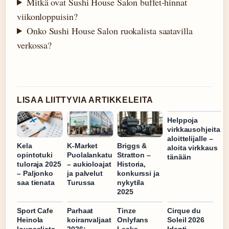
Mitkä ovat Sushi House Salon buffet-hinnat
viikonloppuisin?
Onko Sushi House Salon ruokalista saatavilla
verkossa?
LISAA LIITTYVIA ARTIKKELEITA
Helppoja
virkkausohjeita
aloittelijalle –
Kela
Briggs &
K-Market
aloita virkkaus
opintotuki
Stratton –
Puolalankatu
tänään
tuloraja 2025
Historia,
– aukioloajat
– Paljonko
konkurssi ja
ja palvelut
saa tienata
nykytila
Turussa
2025
Sport Cafe
Parhaat
Tinze
Cirque du
Heinola
koiranvaljaat
Onlyfans
Soleil 2026
lounaslista –
2026:
Leaks –
Irlanti –