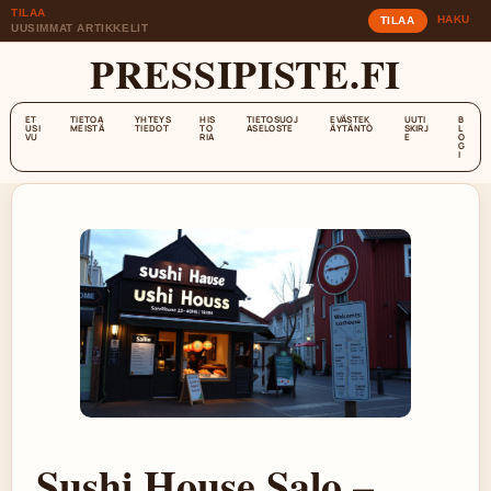
TILAA
HAKU
TILAA
UUSIMMAT ARTIKKELIT
PRESSIPISTE.FI
ET
TIETOA
YHTEYS
HIS
TIETOSUOJ
EVÄSTEK
UUTI
B
USI
MEISTÄ
TIEDOT
TO
ASELOSTE
ÄYTÄNTÖ
SKIRJ
L
VU
RIA
E
O
G
I
Sushi House Salo –