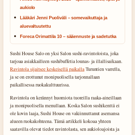
aukiolo
Lääkäri Jenni Puoliväli – somevaikuttaja ja
aluevaltuutettu
Foreca Orimattila 10 – sääennuste ja sadetutka
Sushi House Salo on yksi Salon sushi-ravintoloista, joka
tarjoaa asiakkailleen sushibuffetia lounas- ja illallisaikaan.
Ravintola sijaitsee keskeisellä paikalla
Turuntien varrella,
ja se on erottunut monipuolisella tarjonnallaan
paikallisessa ruokakulttuurissa.
Ravintola on kerännyt huomiota tuoreilla raaka-aineillaan
ja monipuolisella menullaan. Koska Salon sushikenttä ei
ole kovin laaja, Sushi House on vakiinnuttanut asemansa
alueen ruokakohteena. Tämä artikkeli kokoaa yhteen
saatavilla olevat tiedot ravintolasta, sen aukioloajoista ja