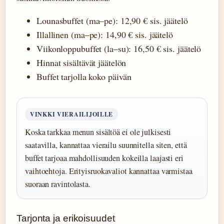
Lounasbuffet (ma–pe): 12,90 € sis. jäätelö
Illallinen (ma–pe): 14,90 € sis. jäätelö
Viikonloppubuffet (la–su): 16,50 € sis. jäätelö
Hinnat sisältävät jäätelön
Buffet tarjolla koko päivän
VINKKI VIERAILIJOILLE
Koska tarkkaa menun sisältöä ei ole julkisesti
saatavilla, kannattaa vierailu suunnitella siten, että
buffet tarjoaa mahdollisuuden kokeilla laajasti eri
vaihtoehtoja. Erityisruokavaliot kannattaa varmistaa
suoraan ravintolasta.
Tarjonta ja erikoisuudet