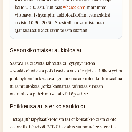
kello 21:00 asti, kun taas
wheree.com
-maininnat
viittaavat lyhyempiin aukioloaikoihin, esimerkiksi
arkisin 10:30–20:30. Suositellaan varmistamaan
ajantasaiset tiedot ravintolasta suoraan.
Sesonkikohtaiset aukioloajat
Saatavilla olevista lähteistä ei löytynyt tietoa
sesonkikohtaisista poikkeavista aukioloajoista. Lähestyvien
juhlapyhien tai kesäsesongin aikana aukioloaikoihin saattaa
tulla muutoksia, jotka kannattaa tarkistaa suoraan
ravintolasta puhelimitse tai sähköpostitse.
Poikkeusajat ja erikoisaukiolot
Tietoja juhlapyhäaukioloista tai erikoisaukioloista ei ole
saatavilla lähteissä. Mikäli asiakas suunnittelee vierailua