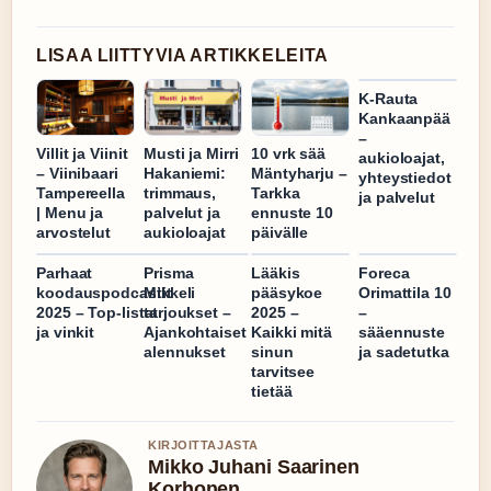
LISAA LIITTYVIA ARTIKKELEITA
K-Rauta
Kankaanpää
–
Villit ja Viinit
Musti ja Mirri
10 vrk sää
aukioloajat,
– Viinibaari
Hakaniemi:
Mäntyharju –
yhteystiedot
Tampereella
trimmaus,
Tarkka
ja palvelut
| Menu ja
palvelut ja
ennuste 10
arvostelut
aukioloajat
päivälle
Parhaat
Prisma
Lääkis
Foreca
koodauspodcastit
Mikkeli
pääsykoe
Orimattila 10
2025 – Top-listat
tarjoukset –
2025 –
–
ja vinkit
Ajankohtaiset
Kaikki mitä
sääennuste
alennukset
sinun
ja sadetutka
tarvitsee
tietää
KIRJOITTAJASTA
Mikko Juhani Saarinen
Korhonen