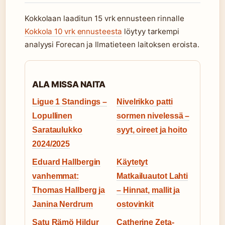
Kokkolaan laaditun 15 vrk ennusteen rinnalle
Kokkola 10 vrk ennusteesta
löytyy tarkempi
analyysi Forecan ja Ilmatieteen laitoksen eroista.
ALA MISSA NAITA
Ligue 1 Standings –
Nivelrikko patti
Lopullinen
sormen nivelessä –
Sarataulukko
syyt, oireet ja hoito
2024/2025
Eduard Hallbergin
Käytetyt
vanhemmat:
Matkailuautot Lahti
Thomas Hallberg ja
– Hinnat, mallit ja
Janina Nerdrum
ostovinkit
Satu Rämö Hildur
Catherine Zeta-