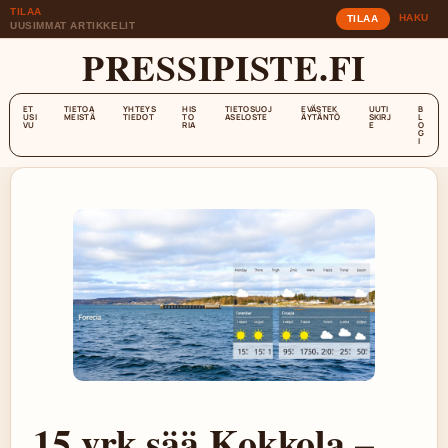
TILAA
HAKU
TILAA
UUSIMMAT ARTIKKELIT
PRESSIPISTE.FI
ET
TIETOA
YHTEYS
HIS
TIETOSUOJ
EVÄSTEK
UUTI
B
USI
MEISTÄ
TIEDOT
TO
ASELOSTE
ÄYTÄNTÖ
SKIRJ
L
VU
RIA
E
O
G
I
15 vrk sää Kokkola –