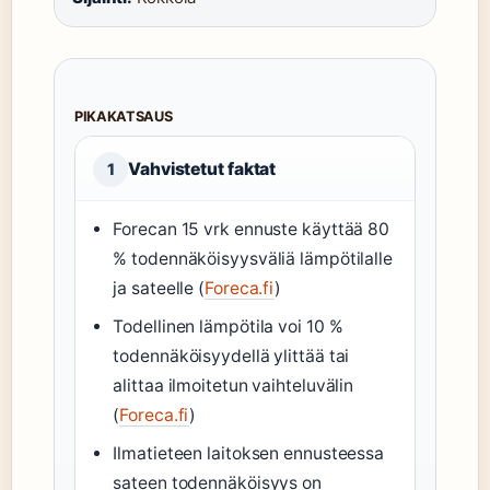
PIKAKATSAUS
Vahvistetut faktat
1
Forecan 15 vrk ennuste käyttää 80
% todennäköisyysväliä lämpötilalle
ja sateelle (
Foreca.fi
)
Todellinen lämpötila voi 10 %
todennäköisyydellä ylittää tai
alittaa ilmoitetun vaihteluvälin
(
Foreca.fi
)
Ilmatieteen laitoksen ennusteessa
sateen todennäköisyys on