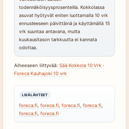
todennäköisyysprosenteilla. Kokkolassa
asuvat hyötyvät eniten luottamalla 10 vrk
ennusteeseen päivittäinä ja käyttämällä 15
vrk suuntaa antavana, mutta
kuukausitason tarkkuutta ei kannata
odottaa.
Aiheeseen liittyvää:
Sää Kokkola 10 Vrk
·
Foreca Kauhajoki 10 vrk
LISÄLÄHTEET
foreca.fi
,
foreca.fi
,
foreca.fi
,
foreca.fi
,
foreca.fi
,
foreca.fi