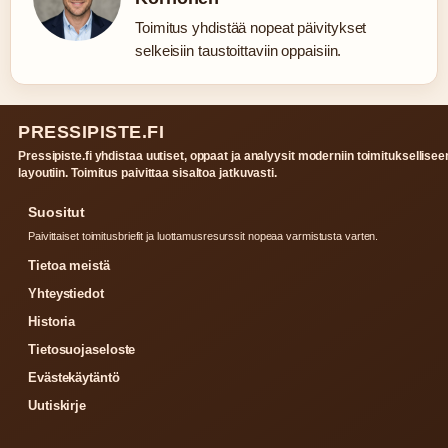
Toimitus yhdistää nopeat päivitykset
selkeisiin taustoittaviin oppaisiin.
PRESSIPISTE.FI
Pressipiste.fi yhdistaa uutiset, oppaat ja analyysit moderniin toimituksellisee
layoutiin. Toimitus paivittaa sisaltoa jatkuvasti.
Suositut
Paivittaiset toimitusbriefit ja luottamusresurssit nopeaa varmistusta varten.
Tietoa meistä
Yhteystiedot
Historia
Tietosuojaseloste
Evästekäytäntö
Uutiskirje