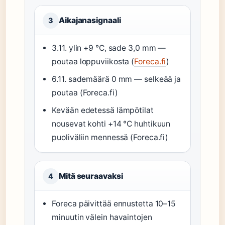
Aikajanasignaali
3
3.11. ylin +9 °C, sade 3,0 mm —
poutaa loppuviikosta (
Foreca.fi
)
6.11. sademäärä 0 mm — selkeää ja
poutaa (Foreca.fi)
Kevään edetessä lämpötilat
nousevat kohti +14 °C huhtikuun
puoliväliin mennessä (Foreca.fi)
Mitä seuraavaksi
4
Foreca päivittää ennustetta 10–15
minuutin välein havaintojen