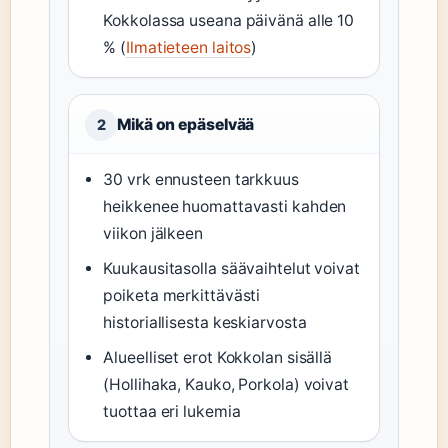
Kokkolassa useana päivänä alle 10
% (
Ilmatieteen laitos
)
Mikä on epäselvää
2
30 vrk ennusteen tarkkuus
heikkenee huomattavasti kahden
viikon jälkeen
Kuukausitasolla säävaihtelut voivat
poiketa merkittävästi
historiallisesta keskiarvosta
Alueelliset erot Kokkolan sisällä
(Hollihaka, Kauko, Porkola) voivat
tuottaa eri lukemia