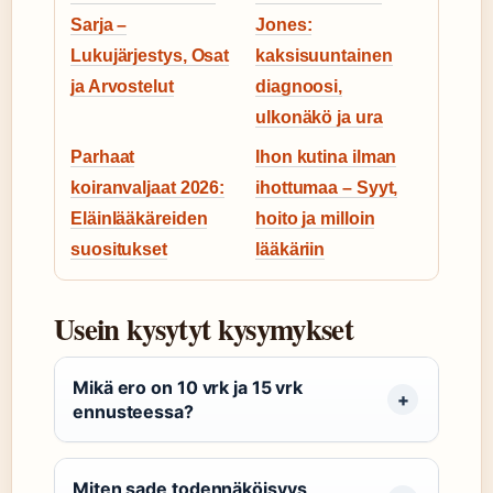
Sarja –
Jones:
Lukujärjestys, Osat
kaksisuuntainen
ja Arvostelut
diagnoosi,
ulkonäkö ja ura
Parhaat
Ihon kutina ilman
koiranvaljaat 2026:
ihottumaa – Syyt,
Eläinlääkäreiden
hoito ja milloin
suositukset
lääkäriin
Usein kysytyt kysymykset
Mikä ero on 10 vrk ja 15 vrk
ennusteessa?
Miten sade todennäköisyys