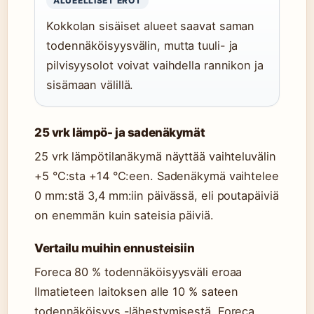
ALUEELLISET EROT
Kokkolan sisäiset alueet saavat saman
todennäköisyysvälin, mutta tuuli- ja
pilvisyysolot voivat vaihdella rannikon ja
sisämaan välillä.
25 vrk lämpö- ja sadenäkymät
25 vrk lämpötilanäkymä näyttää vaihteluvälin
+5 °C:sta +14 °C:een. Sadenäkymä vaihtelee
0 mm:stä 3,4 mm:iin päivässä, eli poutapäiviä
on enemmän kuin sateisia päiviä.
Vertailu muihin ennusteisiin
Foreca 80 % todennäköisyysväli eroaa
Ilmatieteen laitoksen alle 10 % sateen
todennäköisyys -lähestymisestä. Foreca