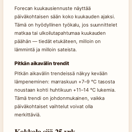
Forecan kuukausiennuste näyttää
päiväkohtaisen sään koko kuukauden ajaksi.
Tämä on hyödyllinen työkalu, jos suunnittelet
matkaa tai ulkoilutapahtumaa kuukauden
päähän — tiedät etukäteen, milloin on
lämmintä ja milloin sateista.
Pitkän aikavälin trendit
Pitkän aikavälin trendeissä näkyy kevään
lämpeneminen: marraskuun +7–9 °C tasosta
noustaan kohti huhtikuun +11–14 °C lukemia.
Tämä trendi on johdonmukainen, vaikka
päiväkohtaiset vaihtelut voivat olla
merkittäviä.
Kokkola sää 25 vrk