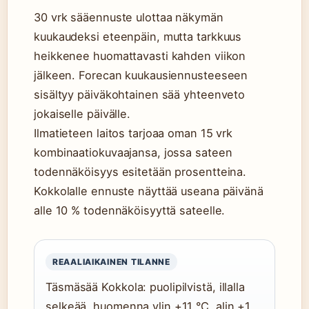
30 vrk sääennuste ulottaa näkymän
kuukaudeksi eteenpäin, mutta tarkkuus
heikkenee huomattavasti kahden viikon
jälkeen. Forecan kuukausiennusteeseen
sisältyy päiväkohtainen sää yhteenveto
jokaiselle päivälle.
Ilmatieteen laitos tarjoaa oman 15 vrk
kombinaatiokuvaajansa, jossa sateen
todennäköisyys esitetään prosentteina.
Kokkolalle ennuste näyttää useana päivänä
alle 10 % todennäköisyyttä sateelle.
REAALIAIKAINEN TILANNE
Täsmäsää Kokkola: puolipilvistä, illalla
selkeää, huomenna ylin +11 °C, alin +1