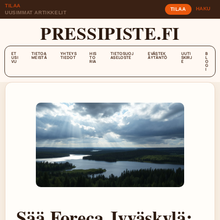
TILAA
HAKU
TILAA
UUSIMMAT ARTIKKELIT
PRESSIPISTE.FI
ET
TIETOA
YHTEYS
HIS
TIETOSUOJ
EVÄSTEK
UUTI
B
USI
MEISTÄ
TIEDOT
TO
ASELOSTE
ÄYTÄNTÖ
SKIRJ
L
VU
RIA
E
O
G
I
Sää Foreca Jyväskylä: