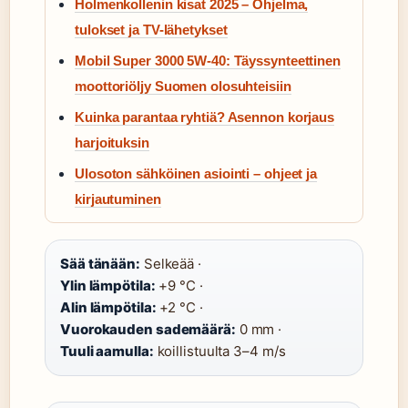
Holmenkollenin kisat 2025 – Ohjelma,
tulokset ja TV-lähetykset
Mobil Super 3000 5W-40: Täyssynteettinen
moottoriöljy Suomen olosuhteisiin
Kuinka parantaa ryhtiä? Asennon korjaus
harjoituksin
Ulosoton sähköinen asiointi – ohjeet ja
kirjautuminen
Sää tänään:
Selkeää ·
Ylin lämpötila:
+9 °C ·
Alin lämpötila:
+2 °C ·
Vuorokauden sademäärä:
0 mm ·
Tuuli aamulla:
koillistuulta 3–4 m/s