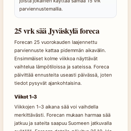
joista jokainen käyttää samaa 15 vrk
parviennustemallia.
25 vrk sää Jyväskylä foreca
Forecan 25 vuorokauden laajennettu
parviennuste kattaa pidemmän aikavälin.
Ensimmäiset kolme viikkoa näyttävät
vaihtelua lämpötiloissa ja sateissa. Foreca
päivittää ennusteita useasti päivässä, joten
tiedot pysyvät ajankohtaisina.
Viikot 1–3
Viikkojen 1–3 aikana sää voi vaihdella
merkittävästi. Forecan mukaan harmaa sää
jatkuu ja sateita saapuu Suomeen jatkuvalla