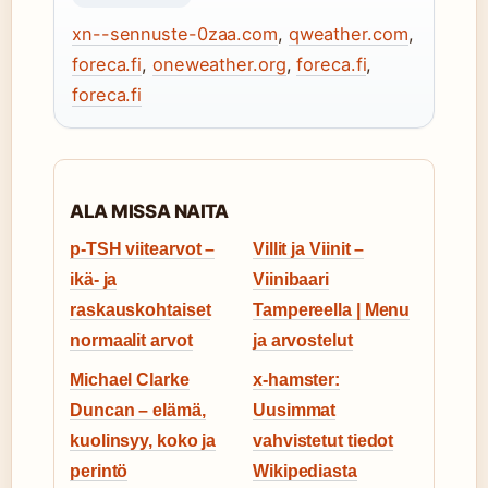
xn--sennuste-0zaa.com
,
qweather.com
,
foreca.fi
,
oneweather.org
,
foreca.fi
,
foreca.fi
ALA MISSA NAITA
p-TSH viitearvot –
Villit ja Viinit –
ikä- ja
Viinibaari
raskauskohtaiset
Tampereella | Menu
normaalit arvot
ja arvostelut
Michael Clarke
x-hamster:
Duncan – elämä,
Uusimmat
kuolinsyy, koko ja
vahvistetut tiedot
perintö
Wikipediasta