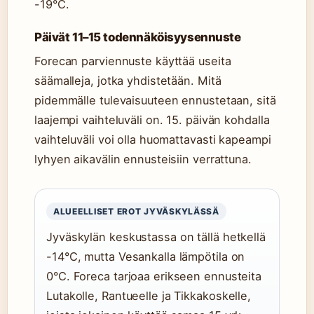
-19°C.
Päivät 11–15 todennäköisyysennuste
Forecan parviennuste käyttää useita
säämalleja, jotka yhdistetään. Mitä
pidemmälle tulevaisuuteen ennustetaan, sitä
laajempi vaihteluväli on. 15. päivän kohdalla
vaihteluväli voi olla huomattavasti kapeampi
lyhyen aikavälin ennusteisiin verrattuna.
ALUEELLISET EROT JYVÄSKYLÄSSÄ
Jyväskylän keskustassa on tällä hetkellä
-14°C, mutta Vesankalla lämpötila on
0°C. Foreca tarjoaa erikseen ennusteita
Lutakolle, Rantueelle ja Tikkakoskelle,