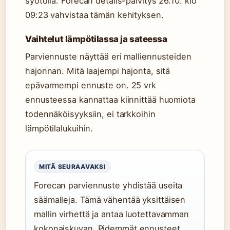
syötöllä. Forecan details-päivitys 26.10. klo
09:23 vahvistaa tämän kehityksen.
Vaihtelut lämpötilassa ja sateessa
Parviennuste näyttää eri malliennusteiden
hajonnan. Mitä laajempi hajonta, sitä
epävarmempi ennuste on. 25 vrk
ennusteessa kannattaa kiinnittää huomiota
todennäköisyyksiin, ei tarkkoihin
lämpötilalukuihin.
MITÄ SEURAAVAKSI
Forecan parviennuste yhdistää useita
säämalleja. Tämä vähentää yksittäisen
mallin virhettä ja antaa luotettavamman
kokonaiskuvan. Pidemmät ennusteet