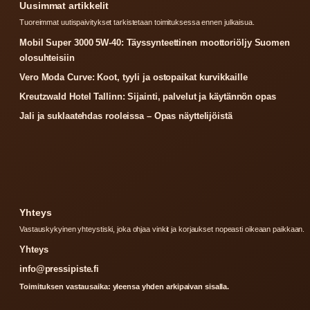
Uusimmat artikkelit
Tuoreimmat uutispaivitykset tarkistetaan toimituksessa ennen julkaisua.
Mobil Super 3000 5W-40: Täyssynteettinen moottoriöljy Suomen
olosuhteisiin
Vero Moda Curve: Koot, tyyli ja ostopaikat kurvikkaille
Kreutzwald Hotel Tallinn: Sijainti, palvelut ja käytännön opas
Jali ja suklaatehdas rooleissa – Opas näyttelijöistä
Yhteys
Vastauskykyinen yhteystiski, joka ohjaa vinkit ja korjaukset nopeasti oikeaan paikkaan.
Yhteys
info@pressipiste.fi
Toimituksen vastausaika: yleensa yhden arkipaivan sisalla.