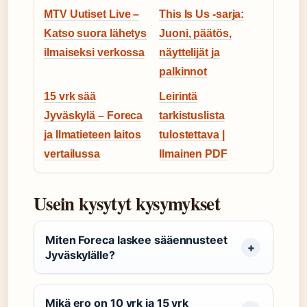
MTV Uutiset Live –
This Is Us -sarja:
Katso suora lähetys
Juoni, päätös,
ilmaiseksi verkossa
näyttelijät ja
palkinnot
15 vrk sää
Leirintä
Jyväskylä – Foreca
tarkistuslista
ja Ilmatieteen laitos
tulostettava |
vertailussa
Ilmainen PDF
Usein kysytyt kysymykset
Miten Foreca laskee sääennusteet
Jyväskylälle?
Mikä ero on 10 vrk ja 15 vrk