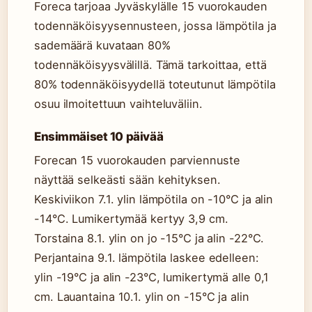
Foreca tarjoaa Jyväskylälle 15 vuorokauden
todennäköisyysennusteen, jossa lämpötila ja
sademäärä kuvataan 80%
todennäköisyysvälillä. Tämä tarkoittaa, että
80% todennäköisyydellä toteutunut lämpötila
osuu ilmoitettuun vaihteluväliin.
Ensimmäiset 10 päivää
Forecan 15 vuorokauden parviennuste
näyttää selkeästi sään kehityksen.
Keskiviikon 7.1. ylin lämpötila on -10°C ja alin
-14°C. Lumikertymää kertyy 3,9 cm.
Torstaina 8.1. ylin on jo -15°C ja alin -22°C.
Perjantaina 9.1. lämpötila laskee edelleen:
ylin -19°C ja alin -23°C, lumikertymä alle 0,1
cm. Lauantaina 10.1. ylin on -15°C ja alin