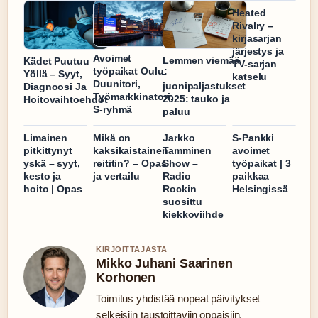
Heated
Rivalry –
kirjasarjan
järjestys ja
Avoimet
Lemmen viemää
Kädet Puutuu
TV-sarjan
työpaikat Oulu:
-
Yöllä – Syyt,
katselu
Duunitori,
juonipaljastukset
Diagnoosi Ja
Työmarkkinatori,
2025: tauko ja
Hoitovaihtoehdot
S-ryhmä
paluu
Limainen
Mikä on
Jarkko
S-Pankki
pitkittynyt
kaksikaistainen
Tamminen
avoimet
yskä – syyt,
reititin? – Opas
Show –
työpaikat | 3
kesto ja
ja vertailu
Radio
paikkaa
hoito | Opas
Rockin
Helsingissä
suosittu
kiekkoviihde
KIRJOITTAJASTA
Mikko Juhani Saarinen
Korhonen
Toimitus yhdistää nopeat päivitykset
selkeisiin taustoittaviin oppaisiin.