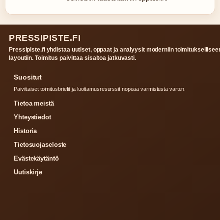
PRESSIPISTE.FI
Pressipiste.fi yhdistaa uutiset, oppaat ja analyysit moderniin toimituksellisee
layoutiin. Toimitus paivittaa sisaltoa jatkuvasti.
Suositut
Paivittaiset toimitusbriefit ja luottamusresurssit nopeaa varmistusta varten.
Tietoa meistä
Yhteystiedot
Historia
Tietosuojaseloste
Evästekäytäntö
Uutiskirje