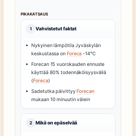
PIKAKATSAUS
Vahvistetut faktat
1
Nykyinen lämpötila Jyväskylän
keskustassa on
Foreca
-14°C
Forecan 15 vuorokauden ennuste
käyttää 80% todennäköisyysväliä
(
Foreca
)
Sadetutka päivittyy
Forecan
mukaan 10 minuutin välein
Mikä on epäselvää
2