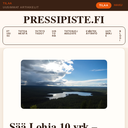
TILAA
HAKU
TILAA
UUSIMMAT ARTIKKELIT
PRESSIPISTE.FI
ET
TIETOA
YHTEYS
HIS
TIETOSUOJ
EVÄSTEK
UUTI
B
USI
MEISTÄ
TIEDOT
TO
ASELOSTE
ÄYTÄNTÖ
SKIRJ
L
VU
RIA
E
O
G
I
Sää Lohja 10 vrk –