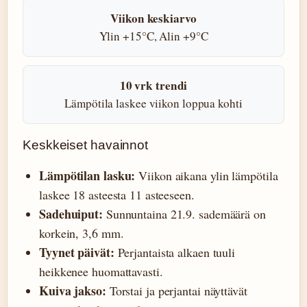
Viikon keskiarvo
Ylin +15°C, Alin +9°C
10 vrk trendi
Lämpötila laskee viikon loppua kohti
Keskkeiset havainnot
Lämpötilan lasku:
Viikon aikana ylin lämpötila
laskee 18 asteesta 11 asteeseen.
Sadehuiput:
Sunnuntaina 21.9. sademäärä on
korkein, 3,6 mm.
Tyynet päivät:
Perjantaista alkaen tuuli
heikkenee huomattavasti.
Kuiva jakso:
Torstai ja perjantai näyttävät