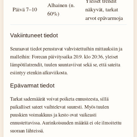
Yleiset trendit
Alhainen (n.
Päivä 7–10
näkyvät, tarkat
60%)
arvot epävarmoja
Vakiintuneet tiedot
Seuraavat tiedot perustuvat vahvistettuihin mittauksiin ja
malleihin: Forecan päivitysaika 20.9. klo 20:36, yleiset
lämpötilatrendit, tuulen suuntaviivat sekä se, että sateita
esiintyy etenkin alkuviikosta.
Epävarmat tiedot
Tarkat sademäärät voivat poiketa ennusteesta, sillä
paikalliset sateet vaihtelevat suuresti. Myös tuulen
puuskien voimakkuus ja kesto ovat vaikeasti
ennustettavissa. Aurinkoisuuden määrää ei ole ilmoitettu
suoraan lähteissä.