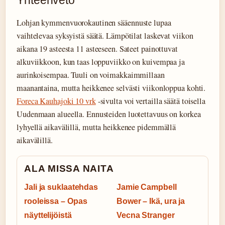
Lohjan kymmenvuorokautinen sääennuste lupaa
vaihtelevaa syksyistä säätä. Lämpötilat laskevat viikon
aikana 19 asteesta 11 asteeseen. Sateet painottuvat
alkuviikkoon, kun taas loppuviikko on kuivempaa ja
aurinkoisempaa. Tuuli on voimakkaimmillaan
maanantaina, mutta heikkenee selvästi viikonloppua kohti.
Foreca Kauhajoki 10 vrk
-sivulta voi vertailla säätä toisella
Uudenmaan alueella. Ennusteiden luotettavuus on korkea
lyhyellä aikavälillä, mutta heikkenee pidemmällä
aikavälillä.
ALA MISSA NAITA
Jali ja suklaatehdas
Jamie Campbell
rooleissa – Opas
Bower – Ikä, ura ja
näyttelijöistä
Vecna Stranger