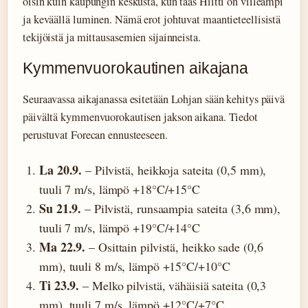
öisin kuin kaupungin keskusta, kun taas Hiitti on viileämpi
ja keväällä luminen. Nämä erot johtuvat maantieteellisistä
tekijöistä ja mittausasemien sijainneista.
Kymmenvuorokautinen aikajana
Seuraavassa aikajanassa esitetään Lohjan sään kehitys päivä
päivältä kymmenvuorokautisen jakson aikana. Tiedot
perustuvat Forecan ennusteeseen.
La 20.9.
– Pilvistä, heikkoja sateita (0,5 mm),
tuuli 7 m/s, lämpö +18°C/+15°C
Su 21.9.
– Pilvistä, runsaampia sateita (3,6 mm),
tuuli 7 m/s, lämpö +19°C/+14°C
Ma 22.9.
– Osittain pilvistä, heikko sade (0,6
mm), tuuli 8 m/s, lämpö +15°C/+10°C
Ti 23.9.
– Melko pilvistä, vähäisiä sateita (0,3
mm), tuuli 7 m/s, lämpö +12°C/+7°C