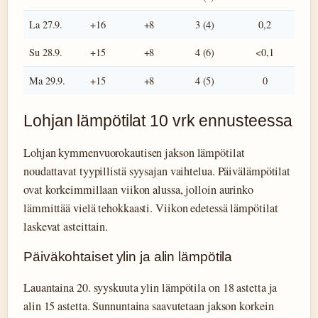
La 27.9.
+16
+8
3 (4)
0,2
Su 28.9.
+15
+8
4 (6)
<0,1
Ma 29.9.
+15
+8
4 (5)
0
Lohjan lämpötilat 10 vrk ennusteessa
Lohjan kymmenvuorokautisen jakson lämpötilat
noudattavat tyypillistä syysajan vaihtelua. Päivälämpötilat
ovat korkeimmillaan viikon alussa, jolloin aurinko
lämmittää vielä tehokkaasti. Viikon edetessä lämpötilat
laskevat asteittain.
Päiväkohtaiset ylin ja alin lämpötila
Lauantaina 20. syyskuuta ylin lämpötila on 18 astetta ja
alin 15 astetta. Sunnuntaina saavutetaan jakson korkein