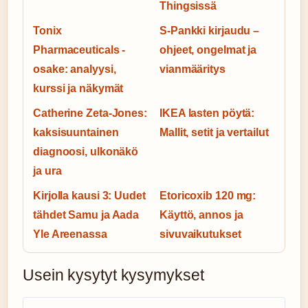
Thingsissä
Tonix
S-Pankki kirjaudu –
Pharmaceuticals -
ohjeet, ongelmat ja
osake: analyysi,
vianmääritys
kurssi ja näkymät
Catherine Zeta-Jones:
IKEA lasten pöytä:
kaksisuuntainen
Mallit, setit ja vertailut
diagnoosi, ulkonäkö
ja ura
Kirjolla kausi 3: Uudet
Etoricoxib 120 mg:
tähdet Samu ja Aada
Käyttö, annos ja
Yle Areenassa
sivuvaikutukset
Usein kysytyt kysymykset