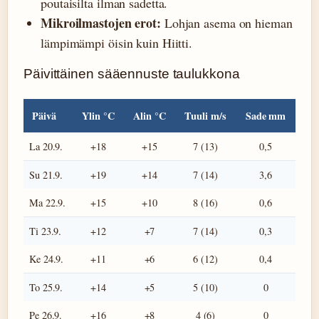
poutaisilta ilman sadetta.
Mikroilmastojen erot:
Lohjan asema on hieman
lämpimämpi öisin kuin Hiitti.
Päivittäinen sääennuste taulukkona
Päivä
Ylin °C
Alin °C
Tuuli m/s
Sade mm
La 20.9.
+18
+15
7 (13)
0,5
Su 21.9.
+19
+14
7 (14)
3,6
Ma 22.9.
+15
+10
8 (16)
0,6
Ti 23.9.
+12
+7
7 (14)
0,3
Ke 24.9.
+11
+6
6 (12)
0,4
To 25.9.
+14
+5
5 (10)
0
Pe 26.9.
+16
+8
4 (6)
0