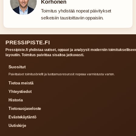
Korhonen
Toimitus yhdistää nopeat päivitykset
selkeisiin taustoittaviin oppaisiin.
PRESSIPISTE.FI
Pressipiste.fi yhdistaa uutiset, oppaat ja analyysit moderniin toimituksellisee
layoutiin. Toimitus paivittaa sisaltoa jatkuvasti.
Suositut
Paivittaiset toimitusbriefit ja luottamusresurssit nopeaa varmistusta varten.
Tietoa meistä
Yhteystiedot
Historia
Tietosuojaseloste
Evästekäytäntö
Uutiskirje