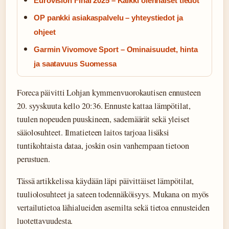
Eurovision Final 2025 – Kaikki olennaiset tiedot
OP pankki asiakaspalvelu – yhteystiedot ja
ohjeet
Garmin Vivomove Sport – Ominaisuudet, hinta
ja saatavuus Suomessa
Foreca päivitti Lohjan kymmenvuorokautisen ennusteen
20. syyskuuta kello 20:36. Ennuste kattaa lämpötilat,
tuulen nopeuden puuskineen, sademäärät sekä yleiset
sääolosuhteet. Ilmatieteen laitos tarjoaa lisäksi
tuntikohtaista dataa, joskin osin vanhempaan tietoon
perustuen.
Tässä artikkelissa käydään läpi päivittäiset lämpötilat,
tuuliolosuhteet ja sateen todennäköisyys. Mukana on myös
vertailutietoa lähialueiden asemilta sekä tietoa ennusteiden
luotettavuudesta.