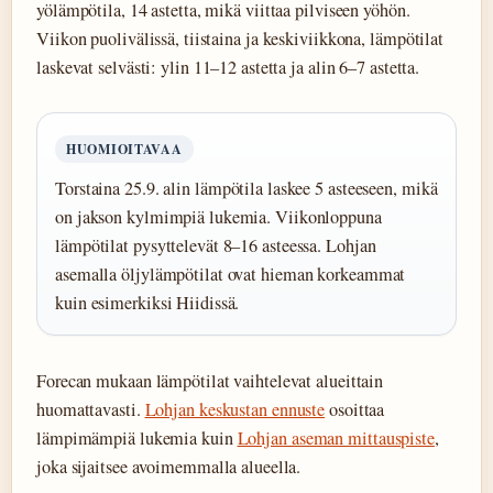
yölämpötila, 14 astetta, mikä viittaa pilviseen yöhön.
Viikon puolivälissä, tiistaina ja keskiviikkona, lämpötilat
laskevat selvästi: ylin 11–12 astetta ja alin 6–7 astetta.
HUOMIOITAVAA
Torstaina 25.9. alin lämpötila laskee 5 asteeseen, mikä
on jakson kylmimpiä lukemia. Viikonloppuna
lämpötilat pysyttelevät 8–16 asteessa. Lohjan
asemalla öljylämpötilat ovat hieman korkeammat
kuin esimerkiksi Hiidissä.
Forecan mukaan lämpötilat vaihtelevat alueittain
huomattavasti.
Lohjan keskustan ennuste
osoittaa
lämpimämpiä lukemia kuin
Lohjan aseman mittauspiste
,
joka sijaitsee avoimemmalla alueella.