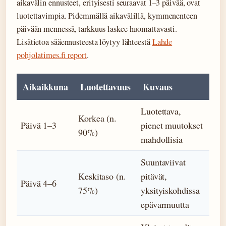
aikavälin ennusteet, erityisesti seuraavat 1–3 päivää, ovat
luotettavimpia. Pidemmällä aikavälillä, kymmenenteen
päivään mennessä, tarkkuus laskee huomattavasti.
Lisätietoa sääennusteesta löytyy lähteestä
Lahde
pohjolatimes.fi report
.
Aikaikkuna
Luotettavuus
Kuvaus
Luotettava,
Korkea (n.
Päivä 1–3
pienet muutokset
90%)
mahdollisia
Suuntaviivat
Keskitaso (n.
pitävät,
Päivä 4–6
75%)
yksityiskohdissa
epävarmuutta