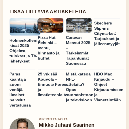
LISAA LIITTYVIA ARTIKKELEITA
Skechers
Slip-ins
Citymarket:
Pizza Hut
Caravan
Tarjoukset ja
Holmenkollenin
Helsinki –
Messut 2025
jälleenmyyjät
kisat 2025 –
menu,
–
Ohjelma,
hinnasto ja
Tärkeimmät
tulokset ja TV-
buffet
Tapahtumat
lähetykset
Suomessa
Paras
25 vrk sää
Mistä katsoa
HBO Max
kääntäjä
Kouvola –
NFL-
Kirjaudu –
suomi
Ennuste Foreca
otteluita?
Ohjeet
venäjä:
ja
Opas
Kirjautumiseen
Ilmaiset
Ilmatieteenlaitos
suoratoistoon
ja
palvelut
ja televisioon
Vianetsintään
vertailussa
KIRJOITTAJASTA
Mikko Juhani Saarinen