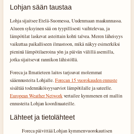
Lohjan sään taustaa
Lohja sijaitsee Etelä-Suomessa, Uudenmaan maakunnassa.
Alueen syksyinen sää on tyypillisesti vaihtelevaa, ja
lämpötilat laskevat asteittain kohti talvea. Meren läheisyys
vaikuttaa paikalliseen ilmastoon, mikä näkyy esimerkiksi
pieninä lämpötilaeroina yön ja päivän välillä asemilla,
jotka sijaitsevat rannikon lähistöllä.
Foreca ja Ilmatieteen laitos tarjoavat molemmat
sääennusteita Lohjalle.
Forecan 15 vuorokauden ennuste
sisältää todennäköisyysarviot lämpötilalle ja sateelle.
European Weather Network
vertailee kymmenen eri mallin
ennusteita Lohjan koordinaateille.
Lähteet ja tietolähteet
Foreca päivittää Lohjan kymmenvuorokautisen