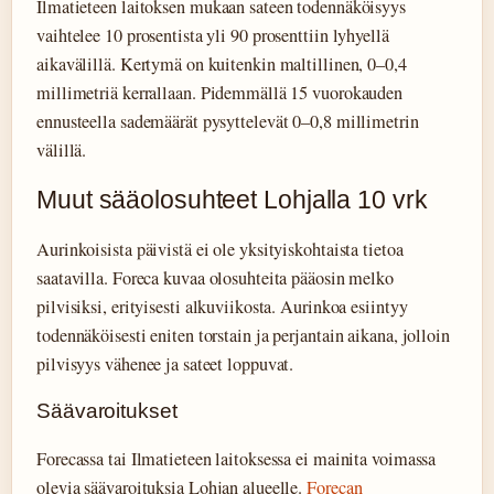
Ilmatieteen laitoksen mukaan sateen todennäköisyys
vaihtelee 10 prosentista yli 90 prosenttiin lyhyellä
aikavälillä. Kertymä on kuitenkin maltillinen, 0–0,4
millimetriä kerrallaan. Pidemmällä 15 vuorokauden
ennusteella sademäärät pysyttelevät 0–0,8 millimetrin
välillä.
Muut sääolosuhteet Lohjalla 10 vrk
Aurinkoisista päivistä ei ole yksityiskohtaista tietoa
saatavilla. Foreca kuvaa olosuhteita pääosin melko
pilvisiksi, erityisesti alkuviikosta. Aurinkoa esiintyy
todennäköisesti eniten torstain ja perjantain aikana, jolloin
pilvisyys vähenee ja sateet loppuvat.
Säävaroitukset
Forecassa tai Ilmatieteen laitoksessa ei mainita voimassa
olevia säävaroituksia Lohjan alueelle.
Forecan