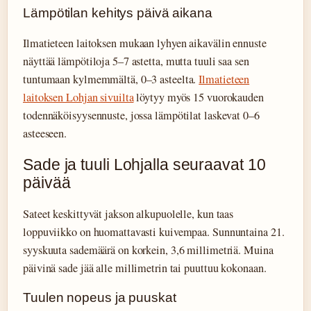
Lämpötilan kehitys päivä aikana
Ilmatieteen laitoksen mukaan lyhyen aikavälin ennuste
näyttää lämpötiloja 5–7 astetta, mutta tuuli saa sen
tuntumaan kylmemmältä, 0–3 asteelta.
Ilmatieteen
laitoksen Lohjan sivuilta
löytyy myös 15 vuorokauden
todennäköisyysennuste, jossa lämpötilat laskevat 0–6
asteeseen.
Sade ja tuuli Lohjalla seuraavat 10
päivää
Sateet keskittyvät jakson alkupuolelle, kun taas
loppuviikko on huomattavasti kuivempaa. Sunnuntaina 21.
syyskuuta sademäärä on korkein, 3,6 millimetriä. Muina
päivinä sade jää alle millimetrin tai puuttuu kokonaan.
Tuulen nopeus ja puuskat