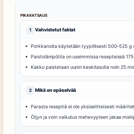
PIKAKATSAUS
Vahvistetut faktat
1
Porkkanoita käytetään tyypillisesti 500–525 g 
Paistolämpötila on useimmissa resepteissä 175
Kakku paistetaan uunin keskitasolla noin 25 min
Mikä on epäselvää
2
Parasta reseptiä ei ole yksiselitteisesti määrit
Öljyn ja voin vaikutus mehevyyteen jakaa mielip