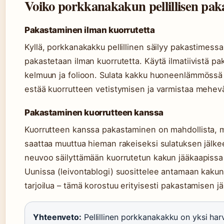
Voiko porkkanakakun pellillisen pak
Pakastaminen ilman kuorrutetta
Kyllä, porkkanakakku pellillinen säilyy pakastimess
pakastetaan ilman kuorrutetta. Käytä ilmatiivistä paka
kelmuun ja folioon. Sulata kakku huoneenlämmössä 
estää kuorrutteen vetistymisen ja varmistaa mehev
Pakastaminen kuorrutteen kanssa
Kuorrutteen kanssa pakastaminen on mahdollista, m
saattaa muuttua hieman rakeiseksi sulatuksen jälkee
neuvoo säilyttämään kuorrutetun kakun jääkaapissa 
Uunissa (leivontablogi) suosittelee antamaan kak
tarjoilua – tämä korostuu erityisesti pakastamisen j
Yhteenveto:
Pellillinen porkkanakakku on yksi harv