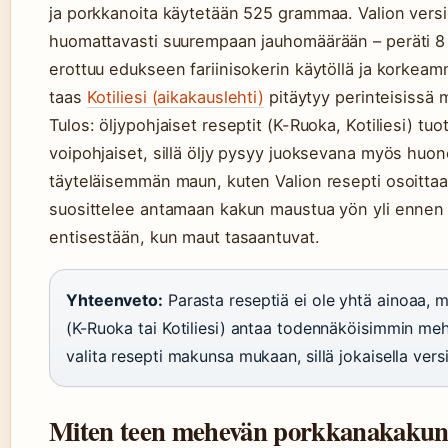
ja porkkanoita käytetään 525 grammaa. Valion versi
huomattavasti suurempaan jauhomäärään – peräti 8 
erottuu edukseen fariinisokerin käytöllä ja korkeam
taas
Kotiliesi (aikakauslehti)
pitäytyy perinteisissä m
Tulos: öljypohjaiset reseptit (K-Ruoka, Kotiliesi) 
voipohjaiset, sillä öljy pysyy juoksevana myös huo
täyteläisemmän maun, kuten Valion resepti osoitta
suosittelee antamaan kakun maustua yön yli ennen
entisestään, kun maut tasaantuvat.
Yhteenveto:
Parasta reseptiä ei ole yhtä ainoaa, mu
(K-Ruoka tai Kotiliesi) antaa todennäköisimmin meh
valita resepti makunsa mukaan, sillä jokaisella ver
Miten teen mehevän porkkanakakun p