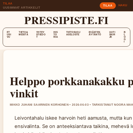
TILAA
HAKU
TILAA
UUSIMMAT ARTIKKELIT
PRESSIPISTE.FI
ET
TIETOA
YHTEY
HIS
TIETOSUOJ
EVÄSTEK
UUTI
B
USI
MEISTÄ
STIEDO
TO
ASELOSTE
ÄYTÄNTÖ
SKIR
L
VU
T
RIA
JE
O
G
I
Helppo porkkanakakku pel
vinkit
MIKKO JUHANI SAARINEN KORHONEN • 2026-06-03 • TARKISTANUT NOORA MAK
Leivontahalu iskee harvoin heti aamusta, mutta kun
ensivalinta. Se on anteeksiantava taikina, mehevä l