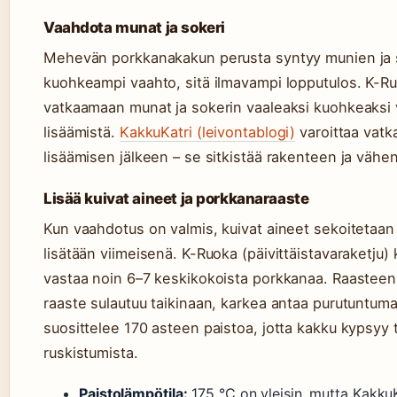
Vaahdota munat ja sokeri
Mehevän porkkanakakun perusta syntyy munien ja so
kuohkeampi vaahto, sitä ilmavampi lopputulos. K-Ru
vatkaamaan munat ja sokerin vaaleaksi kuohkeaksi
lisäämistä.
KakkuKatri (leivontablogi)
varoittaa vatka
lisäämisen jälkeen – se sitkistää rakenteen ja väh
Lisää kuivat aineet ja porkkanaraaste
Kun vaahdotus on valmis, kuivat aineet sekoitetaan
lisätään viimeisenä. K-Ruoka (päivittäistavaraketju
vastaa noin 6–7 keskikokoista porkkanaa. Raasteen
raaste sulautuu taikinaan, karkea antaa purutuntum
suosittelee 170 asteen paistoa, jotta kakku kypsyy ta
ruskistumista.
Paistolämpötila:
175 °C on yleisin, mutta Kakku