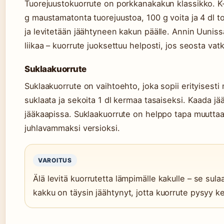
Tuorejuustokuorrute on porkkanakakun klassikko. K-
g maustamatonta tuorejuustoa, 100 g voita ja 4 dl t
ja levitetään jäähtyneen kakun päälle. Annin Uuniss
liikaa – kuorrute juoksettuu helposti, jos seosta vatk
Suklaakuorrute
Suklaakuorrute on vaihtoehto, joka sopii erityisesti 
suklaata ja sekoita 1 dl kermaa tasaiseksi. Kaada j
jääkaapissa. Suklaakuorrute on helppo tapa muutta
juhlavammaksi versioksi.
VAROITUS
Älä levitä kuorrutetta lämpimälle kakulle – se sula
kakku on täysin jäähtynyt, jotta kuorrute pysyy k