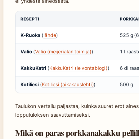
ei yhdestä aineosasta.
RESEPTI
PORKKA
K-Ruoka
(
lähde
)
525 g (6
Valio
(
Valio (meijerialan toimija)
)
1 l raast
KakkuKatri
(
KakkuKatri (leivontablogi)
)
6 dl raa
Kotiliesi
(
Kotiliesi (aikakauslehti)
)
500 g
Taulukon vertailu paljastaa, kuinka suuret erot aine
lopputuloksen saavuttamiseksi.
Mikä on paras porkkanakakku pellil