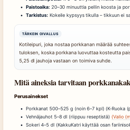
Paistoaika:
20–30 minuuttia pellin koosta ja po
Tarkistus:
Kokeile kypsyys tikulla – tikkuun ei s
TÄRKEIN OIVALLUS
Kotileipuri, joka nostaa porkkanan määrää suhte
tuloksen, koska porkkana luovuttaa kosteutta pa
5,25 dl jauhoja vastaan on toimiva suhde.
Mitä aineksia tarvitaan porkkanakakk
Perusainekset
Porkkanat 500–525 g (noin 6–7 kpl) (K-Ruoka (pä
Vehnäjauhot 5–8 dl (riippuu reseptistä)
(Valio (m
Sokeri 4–5 dl (KakkuKatri käyttää osan fariiniso