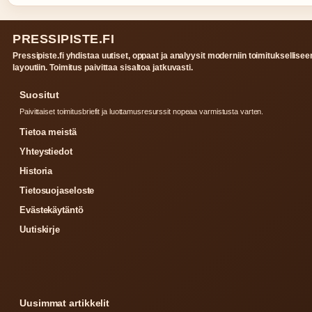
PRESSIPISTE.FI
Pressipiste.fi yhdistaa uutiset, oppaat ja analyysit moderniin toimituksellisee
layoutiin. Toimitus paivittaa sisaltoa jatkuvasti.
Suositut
Paivittaiset toimitusbriefit ja luottamusresurssit nopeaa varmistusta varten.
Tietoa meistä
Yhteystiedot
Historia
Tietosuojaseloste
Evästekäytäntö
Uutiskirje
Uusimmat artikkelit