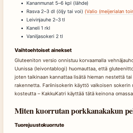
Kananmunat 5–6 kpl (lähde)
Rasva 2–3 dl (öljy tai voi)
(Valio (meijerialan toi
Leivinjauhe 2–3 tl
Kaneli 1 rkl
Vaniljasokeri 2 tl
Vaihtoehtoiset ainekset
Gluteeniton versio onnistuu korvaamalla vehnäjauho
Uunissa (leivontablogi) huomauttaa, että gluteeni
joten taikinaan kannattaa lisätä hieman nestettä t
rakennetta. Fariinisokerin käyttö valkoisen sokerin
kosteutta – KakkuKatri käyttää tätä keinona omassa
Miten kuorrutan porkkanakakun pell
Tuorejuustokuorrute