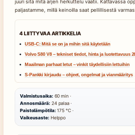
juuri sitä mitä arjen herkuttelu vaatii. Kattavassa o
paljastamme, millä keinoilla saat pellillisestä varma
4 LIITTYVAA ARTIKKELIA
USB-C: Mitä se on ja mihin sitä käytetään
Volvo S80 V8 – tekniset tiedot, hinta ja luotettavuus 
Maailman parhaat letut – vinkit täydellisiin lettuihin
S-Pankki kirjaudu – ohjeet, ongelmat ja vianmääritys
Valmistusaika:
60 min ·
Annosmäärä:
24 palaa ·
Paistolämpötila:
175 °C ·
Vaikeusaste:
Helppo