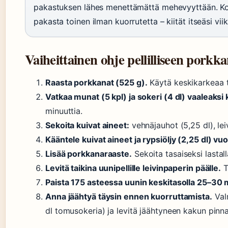
pakastuksen lähes menettämättä mehevyyttään. Kotil
pakasta toinen ilman kuorrutetta – kiität itseäsi vii
Vaiheittainen ohje pellilliseen por
Raasta porkkanat (525 g).
Käytä keskikarkeaa t
Vatkaa munat (5 kpl) ja sokeri (4 dl) vaaleaks
minuuttia.
Sekoita kuivat aineet:
vehnäjauhot (5,25 dl), leivi
Kääntele kuivat aineet ja rypsiöljy (2,25 dl) 
Lisää porkkanaraaste.
Sekoita tasaiseksi lastall
Levitä taikina uunipellille leivinpaperin päälle.
T
Paista 175 asteessa uunin keskitasolla 25–30 
Anna jäähtyä täysin ennen kuorruttamista.
Valm
dl tomusokeria) ja levitä jäähtyneen kakun pinna