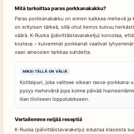
Mitä tarkoittaa paras porkkanakakku?
Paras porkkanakakku on ennen kaikkea mehevä ja ko
on erityisen tärkeä, sillä ohut kerros kuivuu herkäs
väärä. K-Ruoka (päivittäistavaraketju) korostaa, et
kosteus – kuivemmat porkkanat vaativat lyhyemmän 
vaan aineosien tarkkaa suhdetta.
MIKSI TÄLLÄ ON VÄLIÄ
Kotileipuri, joka valitsee oikean rasva-porkkana-s
pysyy mehevänä jopa kolme päivää huoneenlämmö
liian tiiviiseen lopputulokseen.
Vertailemme neljää reseptiä
K-Ruoka (päivittäistavaraketju) edustaa klassista su