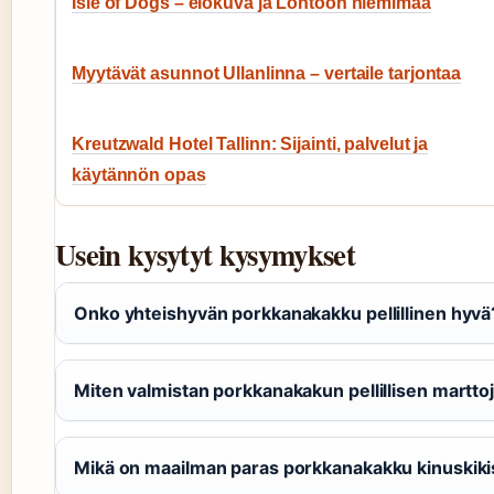
Isle of Dogs – elokuva ja Lontoon niemimaa
Myytävät asunnot Ullanlinna – vertaile tarjontaa
Kreutzwald Hotel Tallinn: Sijainti, palvelut ja
käytännön opas
Usein kysytyt kysymykset
Onko yhteishyvän porkkanakakku pellillinen hyvä
Miten valmistan porkkanakakun pellillisen marttoj
Mikä on maailman paras porkkanakakku kinuskik