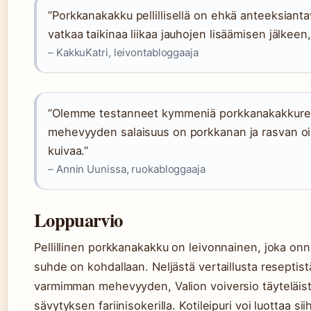
”Porkkanakakku pellillisellä on ehkä anteeksiant
vatkaa taikinaa liikaa jauhojen lisäämisen jälkeen
– KakkuKatri, leivontabloggaaja
”Olemme testanneet kymmeniä porkkanakakkuresep
mehevyyden salaisuus on porkkanan ja rasvan oi
kuivaa.”
– Annin Uunissa, ruokabloggaaja
Loppuarvio
Pellillinen porkkanakakku on leivonnainen, joka onn
suhde on kohdallaan. Neljästä vertaillusta reseptis
varmimman mehevyyden, Valion voiversio täyteläis
sävytyksen fariinisokerilla. Kotileipuri voi luottaa s