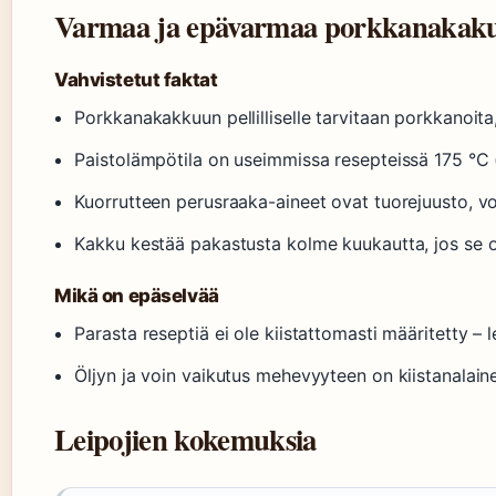
Varmaa ja epävarmaa porkkanakaku
Vahvistetut faktat
Porkkanakakkuun pellilliselle tarvitaan porkkanoita
Paistolämpötila on useimmissa resepteissä 175 °C 
Kuorrutteen perusraaka-aineet ovat tuorejuusto, vo
Kakku kestää pakastusta kolme kuukautta, jos se o
Mikä on epäselvää
Parasta reseptiä ei ole kiistattomasti määritetty – l
Öljyn ja voin vaikutus mehevyyteen on kiistanalain
Leipojien kokemuksia