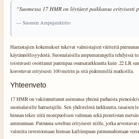
“Suomessa 17 HMR on löytänyt paikkansa erityisesti pie
— Suomen Ampujainliitto
Harrastajien kokemukset tukevat valmistajien väitteitä patruunan
käytännöllisyydestä. Suomalaisilla ampumarangella tehdyissä t
toistuvasti osoittanut parempaa osumatarkkuutta kuin .22 LR sam
korostuvat erityisesti 100 metrin ja sitä pidemmillä matkoilla.
Yhteenveto
17 HMR on vakiinnuttanut asemansa yhtenä parhaista pienoiskiv
suomalaisille harrastajille. Sen yhdistelmä tarkkuutta, tasaisen l
hinnan tekee siitä monipuolisen valinnan sekä pienriistan metsäst
ammuntaan. Patruuna soveltuu erityisesti niille, jotka arvostavat
valmiita investoimaan hieman kalliimpaan patruunahintaan verra