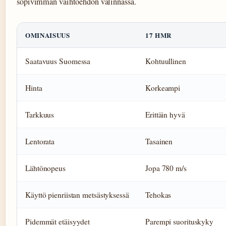
sopivimman vaihtoehdon valinnassa.
OMINAISUUS
17 HMR
Saatavuus Suomessa
Kohtuullinen
Hinta
Korkeampi
Tarkkuus
Erittäin hyvä
Lentorata
Tasainen
Lähtönopeus
Jopa 780 m/s
Käyttö pienriistan metsästyksessä
Tehokas
Pidemmät etäisyydet
Parempi suorituskyky