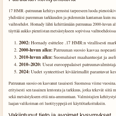
17 HMR -patruunan kehitys perustui tarpeeseen luoda pienoiskiv
yhdistäisi paremman tarkkuuden ja pidemmän kantaman kuin mar
vaihtoehdot. Hornady lähti kehittämään patruunaa 2000-luvun al
täyttää aukko pienriistan metsästykseen sopivissa vaihtoehdoissa
2002:
Hornady esittelee .17 HMR:n virallisesti mark
2000-luvun alku:
Patruunan suosio kasvaa nopeasti 
2010-luvun alku:
Suomalaiset maahantuojat ja aseli
2010–2020:
Useat eurooppalaiset patruunavalmistaj
2024:
Uudet synteettiset kiväärimallit parantavat ke
Patruunan suosio on kasvanut tasaisesti Suomessa viime vuosina
erityisesti sen tasainen lentorata ja tarkkuus, jotka tekevät siitä
sekä metsästykseen että rata-ammuntaan. Valmistajien kehitysty
laajan valikoiman eri luotityyppejä eri käyttötarkoituksiin.
Vakiintunut tieto ja avoimet kysymykset