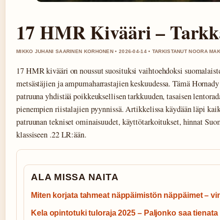
17 HMR Kivääri – Tarkka 
MIKKO JUHANI SAARINEN KORHONEN • 2026-04-14 • TARKISTANUT NOORA MAK
17 HMR kivääri on noussut suosituksi vaihtoehdoksi suomalaiste
metsästäjien ja ampumaharrastajien keskuudessa. Tämä Hornad
patruuna yhdistää poikkeuksellisen tarkkuuden, tasaisen lentorada
pienempien riistalajien pyynnissä. Artikkelissa käydään läpi kaik
patruunan tekniset ominaisuudet, käyttötarkoitukset, hinnat Suom
klassiseen .22 LR:ään.
ALA MISSA NAITA
Miten korjata tahmeat näppäimistön näppäimet – vink
Kela opintotuki tuloraja 2025 – Paljonko saa tienata