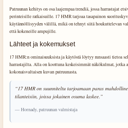
Patruunan kehitys on osa laajempaa trendiä, jossa harrastajat etsi
perinteisille ratkaisuille. 17 HMR tarjoaa tasapainon suorituskyv
käytännöllisyyden välillä, mikä on tehnyt siitä houkuttelevan val
että kokeneille ampujille.
Lähteet ja kokemukset
17 HMR:n ominaisuuksista ja käytöstä löytyy runsaasti tietoa sek
harrastajilta. Alla on koottuna keskeisimmät näkökulmat, jotka
kokonaisvaltaisen kuvan patruunasta.
“17 HMR on suunniteltu tarjoamaan paras mahdollinen t
tilanteisiin, joissa jokainen osuma laskee.”
— Hornady, patruunan valmistaja