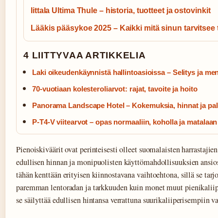
Iittala Ultima Thule – historia, tuotteet ja ostovinkit
Lääkis pääsykoe 2025 – Kaikki mitä sinun tarvitsee 
4 LIITTYVAA ARTIKKELIA
Laki oikeudenkäynnistä hallintoasioissa – Selitys ja men
70-vuotiaan kolesteroliarvot: rajat, tavoite ja hoito
Panorama Landscape Hotel – Kokemuksia, hinnat ja pal
P-T4-V viitearvot – opas normaaliin, koholla ja matalaa
Pienoiskiväärit ovat perinteisesti olleet suomalaisten harrastajie
edullisen hinnan ja monipuolisten käyttömahdollisuuksien ansi
tähän kenttään erityisen kiinnostavana vaihtoehtona, sillä se tar
paremman lentoradan ja tarkkuuden kuin monet muut pienikaliipe
se säilyttää edullisen hintansa verrattuna suurikaliiperisempiin v