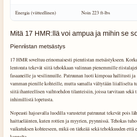
Energia (viitteellinen)
Noin 223 ft-lbs
Mitä 17 HMR:llä voi ampua ja mihin se so
Pienriistan metsästys
17 HMR soveltuu erinomaisesti pienriistan metsästykseen. Korke
lentorata tekevät siitä tehokkaan valinnan pienemmille riistalajeil
fasaaneille ja vesilinnuille. Patruunan luoti kimpoaa hallitusti ja 
vamman pienille kohteille, mutta samalla vältytään liialliselta 
siitä ihanteellisen vaihtoehdon tilanteisiin, joissa tarvitaan sekä 
inhimillistä lopetusta.
Nopeasti hajoavalla luodilla varustetut patruunat tekevät pois 
haittaeläinten, kuten rottien ja myyrien, pyynnissä. Tehokas tuh
vaikutuksen kohteeseen, mikä on tärkeää sekä tehokkuuden että 
kannalta.