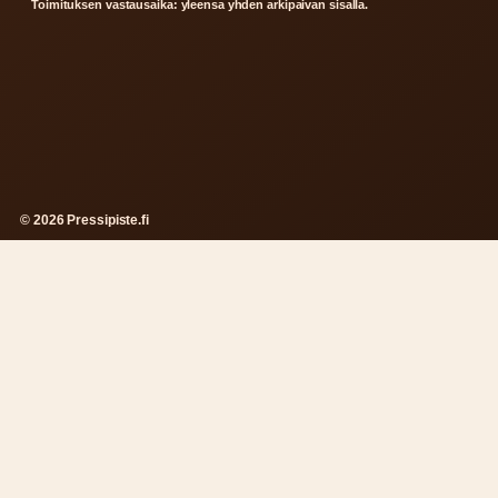
Toimituksen vastausaika: yleensa yhden arkipaivan sisalla.
© 2026 Pressipiste.fi