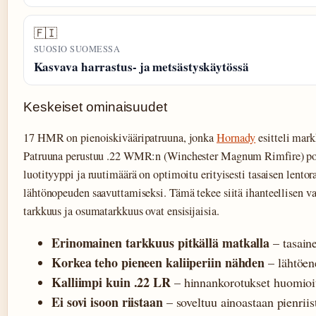
🇫🇮
SUOSIO SUOMESSA
Kasvava harrastus- ja metsästyskäytössä
Keskeiset ominaisuudet
17 HMR on pienoiskivääripatruuna, jonka
Hornady
esitteli mar
Patruuna perustuu .22 WMR:n (Winchester Magnum Rimfire) po
luotityyppi ja ruutimäärä on optimoitu erityisesti tasaisen lento
lähtönopeuden saavuttamiseksi. Tämä tekee siitä ihanteellisen val
tarkkuus ja osumatarkkuus ovat ensisijaisia.
Erinomainen tarkkuus pitkällä matkalla
– tasaine
Korkea teho pieneen kaliiperiin nähden
– lähtöen
Kalliimpi kuin .22 LR
– hinnankorotukset huomioit
Ei sovi isoon riistaan
– soveltuu ainoastaan pienriist