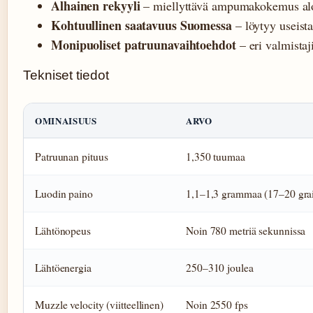
Alhainen rekyyli
– miellyttävä ampumakokemus aloit
Kohtuullinen saatavuus Suomessa
– löytyy useista
Monipuoliset patruunavaihtoehdot
– eri valmistaj
Tekniset tiedot
OMINAISUUS
ARVO
Patruunan pituus
1,350 tuumaa
Luodin paino
1,1–1,3 grammaa (17–20 grai
Lähtönopeus
Noin 780 metriä sekunnissa
Lähtöenergia
250–310 joulea
Muzzle velocity (viitteellinen)
Noin 2550 fps