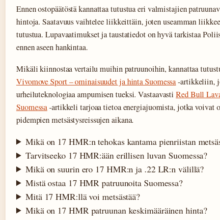
Ennen ostopäätöstä kannattaa tutustua eri valmistajien patruunava
hintoja. Saatavuus vaihtelee liikkeittäin, joten useamman liikke
tutustua. Lupavaatimukset ja taustatiedot on hyvä tarkistaa Poliis
ennen aseen hankintaa.
Mikäli kiinnostaa vertailu muihin patruunoihin, kannattaa tutu
Vivomove Sport – ominaisuudet ja hinta Suomessa
-artikkeliin, 
urheiluteknologiaa ampumisen tueksi. Vastaavasti
Red Bull Lava
Suomessa
-artikkeli tarjoaa tietoa energiajuomista, jotka voivat o
pidempien metsästysreissujen aikana.
Mikä on 17 HMR:n tehokas kantama pienriistan metsä
Tarvitseeko 17 HMR:ään erillisen luvan Suomessa?
Mikä on suurin ero 17 HMR:n ja .22 LR:n välillä?
Mistä ostaa 17 HMR patruunoita Suomessa?
Mitä 17 HMR:llä voi metsästää?
Mikä on 17 HMR patruunan keskimääräinen hinta?