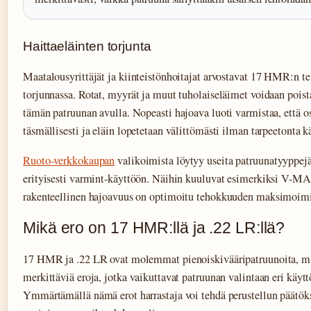
Haittaeläinten torjunta
Maatalousyrittäjät ja kiinteistönhoitajat arvostavat 17 HMR:n te
torjunnassa. Rotat, myyrät ja muut tuholaiseläimet voidaan poist
tämän patruunan avulla. Nopeasti hajoava luoti varmistaa, että 
täsmällisesti ja eläin lopetetaan välittömästi ilman tarpeetonta k
Ruoto-verkkokaupan
valikoimista löytyy useita patruunatyyppejä
erityisesti varmint-käyttöön. Näihin kuuluvat esimerkiksi V-MA
rakenteellinen hajoavuus on optimoitu tehokkuuden maksimoimi
Mikä ero on 17 HMR:llä ja .22 LR:llä?
17 HMR ja .22 LR ovat molemmat pienoiskivääripatruunoita, mut
merkittäviä eroja, jotka vaikuttavat patruunan valintaan eri käytt
Ymmärtämällä nämä erot harrastaja voi tehdä perustellun päätö