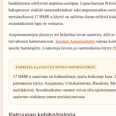
hankkiminen edellyttää ampuma-aselupaa. Lupaa haetaan Poliisih
hakuprosessi sisältää taustatarkistukset sekä ampumataidon osoit
metsästyksessä 17 HMR:n käyttö on sallittua ilman erillisiä lisä
asianmukainen lupa on voimassa.
Ampumaseurojen jäsenyys voi helpottaa luvan saamista, sillä se 
turvalliseen harrastamiseen.
Suomen Ampujainliitto
tarjoaa koul
uusille harrastajille. Lisätietoja luvista ja vaatimuksista löytyy
P
TARKISTA SAATAVUUS ENNEN OSTOPÄÄTÖSTÄ
17 HMR:n saatavuus on kohtuullinen, mutta heikompi kuin .
patruunoita löytyy Asejaerasta, Uittokalustosta, Ruodosta, Met
aseliikkeistä. Sesonkiaikoina varastot voivat olla rajoitetumma
saatavuus etukäteen ennen metsästysreissua.
Patruunan kehityshistoria