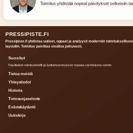
Toimitus yhdistää nopeat päivitykset selkeisiin tau
PRESSIPISTE.FI
Pressipiste.fi yhdistaa uutiset, oppaat ja analyysit moderniin toimituksellisee
layoutiin. Toimitus paivittaa sisaltoa jatkuvasti.
Suositut
Paivittaiset toimitusbriefit ja luottamusresurssit nopeaa varmistusta varten.
Tietoa meistä
Yhteystiedot
Historia
Tietosuojaseloste
Evästekäytäntö
Uutiskirje