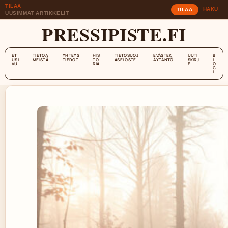
TILAA
HAKU
TILAA
UUSIMMAT ARTIKKELIT
PRESSIPISTE.FI
ET
TIETOA
YHTEYS
HIS
TIETOSUOJ
EVÄSTEK
UUTI
B
USI
MEISTÄ
TIEDOT
TO
ASELOSTE
ÄYTÄNTÖ
SKIRJ
L
VU
RIA
E
O
G
I