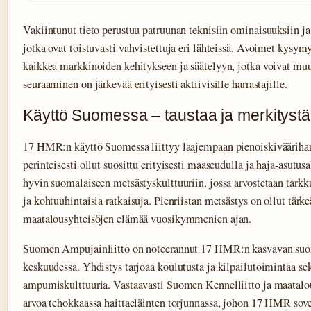
Vakiintunut tieto perustuu patruunan teknisiin ominaisuuksiin j
jotka ovat toistuvasti vahvistettuja eri lähteissä. Avoimet kysymy
kaikkea markkinoiden kehitykseen ja säätelyyn, jotka voivat mu
seuraaminen on järkevää erityisesti aktiivisille harrastajille.
Käyttö Suomessa – taustaa ja merkitystä
17 HMR:n käyttö Suomessa liittyy laajempaan pienoiskiväärihar
perinteisesti ollut suosittu erityisesti maaseudulla ja haja-asutusa
hyvin suomalaiseen metsästyskulttuuriin, jossa arvostetaan tarkk
ja kohtuuhintaisia ratkaisuja. Pienriistan metsästys on ollut tärke
maatalousyhteisöjen elämää vuosikymmenien ajan.
Suomen Ampujainliitto on noteerannut 17 HMR:n kasvavan suosi
keskuudessa. Yhdistys tarjoaa koulutusta ja kilpailutoimintaa sek
ampumiskulttuuria. Vastaavasti Suomen Kennelliitto ja maatalou
arvoa tehokkaassa haittaeläinten torjunnassa, johon 17 HMR sove