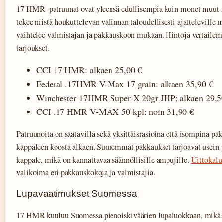
17 HMR -patruunat ovat yleensä edullisempia kuin monet muut 
tekee niistä houkuttelevan valinnan taloudellisesti ajatteleville m
vaihtelee valmistajan ja pakkauskoon mukaan. Hintoja vertailema
tarjoukset.
CCI 17 HMR: alkaen 25,00 €
Federal .17HMR V-Max 17 grain: alkaen 35,90 €
Winchester 17HMR Super-X 20gr JHP: alkaen 29,5
CCI .17 HMR V-MAX 50 kpl: noin 31,90 €
Patruunoita on saatavilla sekä yksittäisrasioina että isompina p
kappaleen koosta alkaen. Suuremmat pakkaukset tarjoavat usein
kappale, mikä on kannattavaa säännöllisille ampujille.
Uittokalu
valikoima eri pakkauskokoja ja valmistajia.
Lupavaatimukset Suomessa
17 HMR kuuluu Suomessa pienoiskiväärien lupaluokkaan, mikä ta