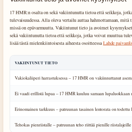
17 HMR:n osalta on sekä vakiintunutta tietoa että seikkoja, jotk
tulevaisuudessa. Alla oleva vertailu auttaa hahmottamaan, mitä t
missä on epävarmuutta. Vakiintunut tieto ja avoimet kysymykse
sekä vakiintunutta tietoa että seikkoja, jotka voivat muuttua tule
lisää tästä mielenkiintoisesta aiheesta osoitteessa
Lahde paivanfo
VAKIINTUNUT TIETO
Vakiokaliiperi harrastuksessa – 17 HMR on vakiinnuttanut asema
Ei vaadi erillistä lupaa – 17 HMR kuuluu samaan lupaluokkaan 
Erinomainen tarkkuus – patruunan tasainen lentorata on todettu l
Tehokas pienriistalle – patruunan teho riittää pienille riistalajeille