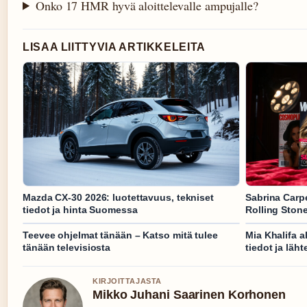
Onko 17 HMR hyvä aloittelevalle ampujalle?
LISAA LIITTYVIA ARTIKKELEITA
Mazda CX-30 2026: luotettavuus, tekniset
Sabrina Carpe
tiedot ja hinta Suomessa
Rolling Ston
Teevee ohjelmat tänään – Katso mitä tulee
Mia Khalifa a
tänään televisiosta
tiedot ja läht
KIRJOITTAJASTA
Mikko Juhani Saarinen Korhonen