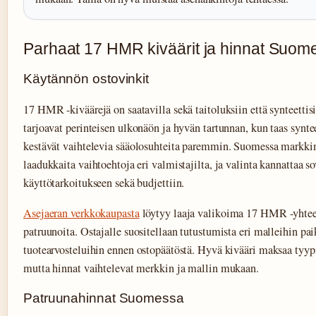
Parhaat 17 HMR kiväärit ja hinnat Suom
Käytännön ostovinkit
17 HMR -kiväärejä on saatavilla sekä taitoluksiin että synteettisi
tarjoavat perinteisen ulkonäön ja hyvän tartunnan, kun taas synte
kestävät vaihtelevia sääolosuhteita paremmin. Suomessa markkin
laadukkaita vaihtoehtoja eri valmistajilta, ja valinta kannattaa s
käyttötarkoitukseen sekä budjettiin.
Asejaeran verkkokaupasta
löytyy laaja valikoima 17 HMR -yhteen
patruunoita. Ostajalle suositellaan tutustumista eri malleihin pai
tuotearvosteluihin ennen ostopäätöstä. Hyvä kivääri maksaa tyypi
mutta hinnat vaihtelevat merkkin ja mallin mukaan.
Patruunahinnat Suomessa