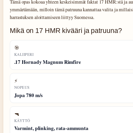
Tämä opas kokoaa yhteen keskeisimmät faktat 17 HMR:stä ja aut
ymmärtämään, milloin tämä patruuna kannattaa valita ja millais
harrastuksen aloittamiseen liittyy Suomessa.
Mikä on 17 HMR kivääri ja patruuna?
🎯
KALIIPERI
.17 Hornady Magnum Rimfire
⚡
NOPEUS
Jopa 780 m/s
🔫
KÄYTTÖ
Varmint, plinking, rata-ammunta