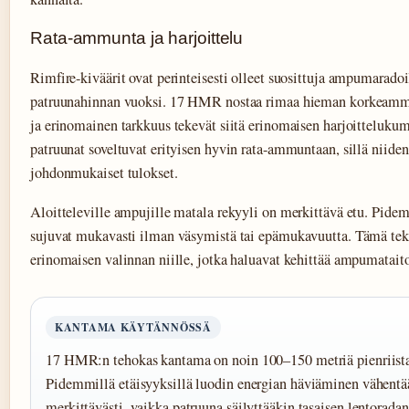
Rata-ammunta ja harjoittelu
Rimfire-kiväärit ovat perinteisesti olleet suosittuja ampumaradoi
patruunahinnan vuoksi. 17 HMR nostaa rimaa hieman korkeammal
ja erinomainen tarkkuus tekevät siitä erinomaisen harjoitteluk
patruunat soveltuvat erityisen hyvin rata-ammuntaan, sillä niiden
johdonmukaiset tulokset.
Aloitteleville ampujille matala rekyyli on merkittävä etu. Pidem
sujuvat mukavasti ilman väsymistä tai epämukavuutta. Tämä t
erinomaisen valinnan niille, jotka haluavat kehittää ampumataito
KANTAMA KÄYTÄNNÖSSÄ
17 HMR:n tehokas kantama on noin 100–150 metriä pienriista
Pidemmillä etäisyyksillä luodin energian häviäminen vähent
merkittävästi, vaikka patruuna säilyttääkin tasaisen lentorada