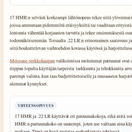
17 HMR:n selvästi korkeampi lähtönopeus tekee siitä ylivoimaise
joissa ammutaan pidemmiltä etäisyyksiltä tai vaaditaan erityistä
lentorata vähentää korjausten tarvetta ja tekee ensimmäisestä os
todennäköisemmän. Toisaalta .22 LR:n erinomainen saatavuus ja 
siitä houkuttelevan vaihtoehdon kovassa käytössä ja harjoitteluss
Metsoase-verkkokaupan
valikoimissa molemmat patruunat ovat e
riippuu lopulta käyttäjän tarpeista: tarkkuutta ja tehokkuutta a
parempi valinta, kun taas budjettitietoiselle ja runsaaseen harjoi
alemmat kynnykset.
YHTEENSOPIVUUS
17 HMR ja .22 LR käyttävät eri patruunakokoja, eikä niitä vo
HMR:n patruunakoko on suurempi, joten ase valitaan aina käy
mukaan. Tämä on hyvä muistaa asehankintoja tehtäessä.