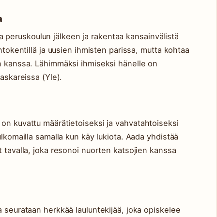
a
peruskoulun jälkeen ja rakentaa kansainvälistä
entokentillä ja uusien ihmisten parissa, mutta kohtaa
en kanssa. Lähimmäksi ihmiseksi hänelle on
 askareissa (Yle).
on kuvattu määrätietoiseksi ja vahvatahtoiseksi
ulkomailla samalla kun käy lukiota. Aada yhdistää
t tavalla, joka resonoi nuorten katsojien kanssa
a seurataan herkkää lauluntekijää, joka opiskelee