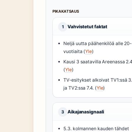
PIKAKATSAUS
Vahvistetut faktat
1
Neljä uutta päähenkilöä alle 20-
vuotiaita (
Yle
)
Kausi 3 saatavilla Areenassa 2.4
(
Yle
)
TV-esitykset alkoivat TV1:ssä 3.
ja TV2:ssa 7.4. (
Yle
)
Aikajanasignaali
3
5.3. kolmannen kauden tähdet