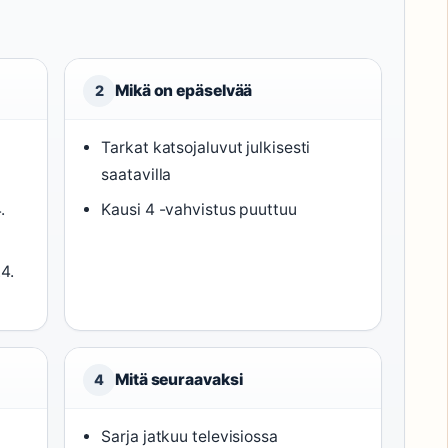
Mikä on epäselvää
2
Tarkat katsojaluvut julkisesti
saatavilla
.
Kausi 4 -vahvistus puuttuu
4.
Mitä seuraavaksi
4
Sarja jatkuu televisiossa