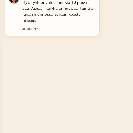
Seuraan PlayStation 5 hinta 2026 –
PS5, Slim...-lahetysta tarkasti –
arvostan tasapainoista savyja.
3 MIN SITTEN