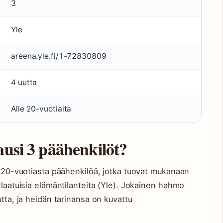
3
Yle
areena.yle.fi/1-72830809
4 uutta
Alle 20-vuotiaita
ausi 3 päähenkilöt?
le 20-vuotiasta päähenkilöä, jotka tuovat mukanaan
tlaatuisia elämäntilanteita (Yle). Jokainen hahmo
utta, ja heidän tarinansa on kuvattu