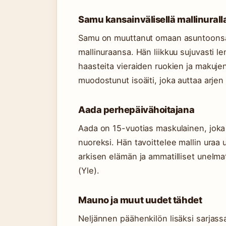
Samu kansainvälisellä mallinurall
Samu on muuttanut omaan asuntoonsa 
mallinuraansa. Hän liikkuu sujuvasti l
haasteita vieraiden ruokien ja makuj
muodostunut isoäiti, joka auttaa arjen
Aada perhepäivähoitajana
Aada on 15-vuotias maskulainen, joka 
nuoreksi. Hän tavoittelee mallin uraa 
arkisen elämän ja ammatilliset unelma
(Yle).
Mauno ja muut uudet tähdet
Neljännen päähenkilön lisäksi sarjass