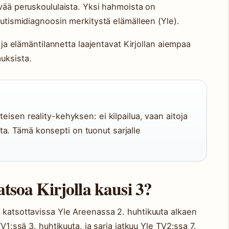
ävää peruskoululaista. Yksi hahmoista on
autismidiagnoosin merkitystä elämälleen (Yle).
a ja elämäntilannetta laajentavat Kirjollan aiempaa
uksista.
teisen reality-kehyksen: ei kilpailua, vaan aitoja
a. Tämä konsepti on tuonut sarjalle
atsoa Kirjolla kausi 3?
 katsottavissa Yle Areenassa 2. huhtikuuta alkaen
TV1:ssä 3. huhtikuuta, ja sarja jatkuu Yle TV2:ssa 7.