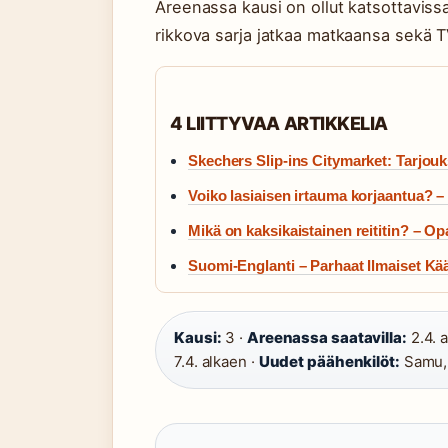
Areenassa kausi on ollut katsottaviss
rikkova sarja jatkaa matkaansa sekä T
4 LIITTYVAA ARTIKKELIA
Skechers Slip-ins Citymarket: Tarjouks
Voiko lasiaisen irtauma korjaantua? – 
Mikä on kaksikaistainen reititin? – Opa
Suomi-Englanti – Parhaat Ilmaiset Kää
Kausi:
3 ·
Areenassa saatavilla:
2.4. 
7.4. alkaen ·
Uudet päähenkilöt:
Samu, 