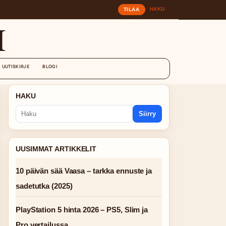
HAKU
TILAA
I
UUTISKIRJE
BLOGI
HAKU
Siirry
UUSIMMAT ARTIKKELIT
10 päivän sää Vaasa – tarkka ennuste ja
sadetutka (2025)
PlayStation 5 hinta 2026 – PS5, Slim ja
Pro vertailussa