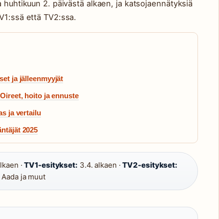
a huhtikuun 2. päivästä alkaen, ja katsojaennätyksiä
V1:ssä että TV2:ssa.
et ja jälleenmyyjät
Oireet, hoito ja ennuste
s ja vertailu
ntäjät 2025
alkaen ·
TV1-esitykset:
3.4. alkaen ·
TV2-esitykset:
Aada ja muut