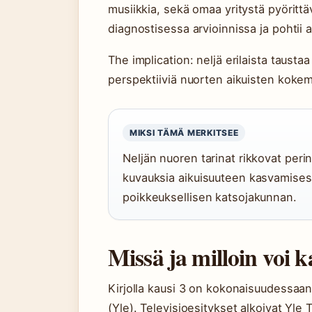
musiikkia, sekä omaa yritystä pyöritt
diagnostisessa arvioinnissa ja pohtii 
The implication: neljä erilaista tausta
perspektiiviä nuorten aikuisten kokem
MIKSI TÄMÄ MERKITSEE
Neljän nuoren tarinat rikkovat perin
kuvauksia aikuisuuteen kasvamisest
poikkeuksellisen katsojakunnan.
Missä ja milloin voi k
Kirjolla kausi 3 on kokonaisuudessaan
(Yle). Televisioesitykset alkoivat Yle 