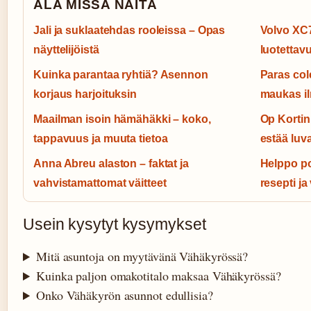
ALA MISSA NAITA
Jali ja suklaatehdas rooleissa – Opas
Volvo XC7
näyttelijöistä
luotetta
Kuinka parantaa ryhtiä? Asennon
Paras col
korjaus harjoituksin
maukas i
Maailman isoin hämähäkki – koko,
Op Kortin
tappavuus ja muuta tietoa
estää luv
Anna Abreu alaston – faktat ja
Helppo po
vahvistamattomat väitteet
resepti ja 
Usein kysytyt kysymykset
Mitä asuntoja on myytävänä Vähäkyrössä?
Kuinka paljon omakotitalo maksaa Vähäkyrössä?
Onko Vähäkyrön asunnot edullisia?