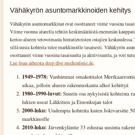
Vähäkyrön asuntomarkkinoiden kehitys
Vähäkyrön asuntomarkkinat ovat osoittaneet viime vuosina tasaisu
Viime vuonna alueella tehtiin keskimääräistä enemmän kauppat
kertoo alueen vetovoimasta hintatietoisten ostajien keskuudessa.
sillä uusia kohteita tulee markkinoille tasaisesti. Vähäkyrön asu
osoittaneet viime vuosina tasaisuutta ja aktiivisuutta, ja voit tut
Lue lisaa aiheesta deep dive medienlinie.de
.
1949–1978:
Vanhimmat omakotitalot Merikaarrontie 
aikaa, jolloin alueen rakennuskanta alkoi kehittyä
1980–1990-luvut:
Suurin osa nykyisistä kohteista r
lukien useat Läkkitien ja Einonkujan talot
2000-luku:
Uudempia kohteita kuten Jokivarsitie 50
markkinoille
2010-luku:
Järvenkyläntie 33 edustaa uusinta raken