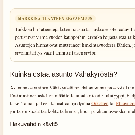
MARKKINATILANTEEN EPÄVARMUUS
Tarkkoja hintatrendejä kuten nousua tai laskua ei ole saatavill
perustuvat viime vuoden kauppoihin, eivätkä heijasta reaaliaik
Asuntojen hinnat ovat muuttuneet hankintavuodesta lähtien, j
arvonmääritys vaatii ammattilaisen arvion.
Kuinka ostaa asunto Vähäkyröstä?
Asunnon ostaminen Vähäkyröstä noudattaa samaa prosessia kui
Ensimmäinen askel on määritellä omat kriteerit: talotyyppi, budj
tarve. Tämän jälkeen kannattaa hyödyntää
Oikotien
tai
Etuovi.c
joilla voi suodattaa kohteita hinnan, koon ja rakennusvuoden mu
Hakuvahdin käyttö