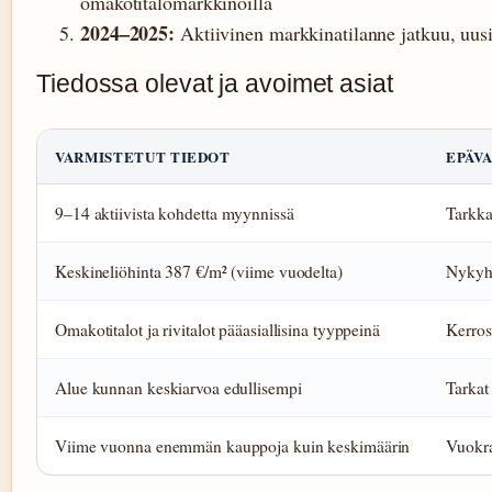
omakotitalomarkkinoilla
2024–2025:
Aktiivinen markkinatilanne jatkuu, uusia
Tiedossa olevat ja avoimet asiat
VARMISTETUT TIEDOT
EPÄV
9–14 aktiivista kohdetta myynnissä
Tarkka
Keskineliöhinta 387 €/m² (viime vuodelta)
Nykyhe
Omakotitalot ja rivitalot pääasiallisina tyyppeinä
Kerros
Alue kunnan keskiarvoa edullisempi
Tarkat
Viime vuonna enemmän kauppoja kuin keskimäärin
Vuokra