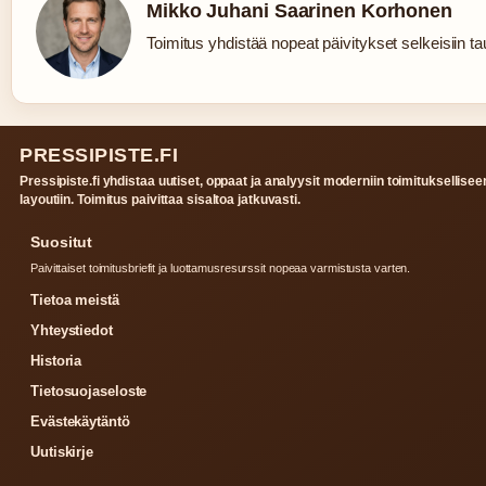
Mikko Juhani Saarinen Korhonen
Toimitus yhdistää nopeat päivitykset selkeisiin tau
PRESSIPISTE.FI
Pressipiste.fi yhdistaa uutiset, oppaat ja analyysit moderniin toimituksellisee
layoutiin. Toimitus paivittaa sisaltoa jatkuvasti.
Suositut
Paivittaiset toimitusbriefit ja luottamusresurssit nopeaa varmistusta varten.
Tietoa meistä
Yhteystiedot
Historia
Tietosuojaseloste
Evästekäytäntö
Uutiskirje