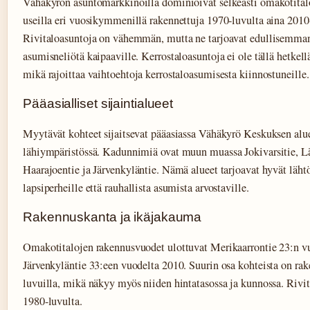
Vähäkyrön asuntomarkkinoilla dominioivat selkeästi omakotitalot
useilla eri vuosikymmenillä rakennettuja 1970-luvulta aina 2010
Rivitaloasuntoja on vähemmän, mutta ne tarjoavat edullisemm
asumisneliötä kaipaaville. Kerrostaloasuntoja ei ole tällä hetkellä
mikä rajoittaa vaihtoehtoja kerrostaloasumisesta kiinnostuneille.
Pääasialliset sijaintialueet
Myytävät kohteet sijaitsevat pääasiassa Vähäkyrö Keskuksen alue
lähiympäristössä. Kadunnimiä ovat muun muassa Jokivarsitie, Lä
Haarajoentie ja Järvenkyläntie. Nämä alueet tarjoavat hyvät läht
lapsiperheille että rauhallista asumista arvostaville.
Rakennuskanta ja ikäjakauma
Omakotitalojen rakennusvuodet ulottuvat Merikaarrontie 23:n v
Järvenkyläntie 33:een vuodelta 2010. Suurin osa kohteista on rak
luvuilla, mikä näkyy myös niiden hintatasossa ja kunnossa. Rivi
1980-luvulta.