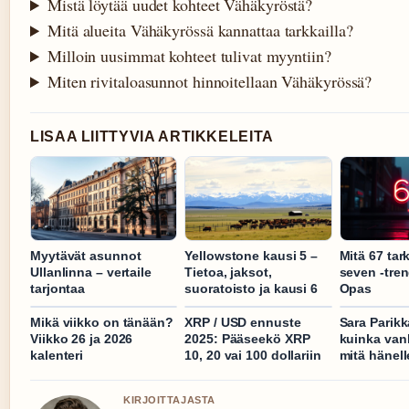
Mistä löytää uudet kohteet Vähäkyröstä?
Mitä alueita Vähäkyrössä kannattaa tarkkailla?
Milloin uusimmat kohteet tulivat myyntiin?
Miten rivitaloasunnot hinnoitellaan Vähäkyrössä?
LISAA LIITTYVIA ARTIKKELEITA
Myytävät asunnot
Yellowstone kausi 5 –
Mitä 67 tar
Ullanlinna – vertaile
Tietoa, jaksot,
seven -trend
tarjontaa
suoratoisto ja kausi 6
Opas
Mikä viikko on tänään?
XRP / USD ennuste
Sara Parikk
Viikko 26 ja 2026
2025: Pääseekö XRP
kuinka van
kalenteri
10, 20 vai 100 dollariin
mitä hänel
KIRJOITTAJASTA