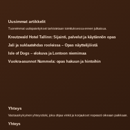
Uusimmat artikkelit
Tuoreimmat uutispaivitykset tarkistetaan toimituksessa ennen julkaisua.
Kreutzwald Hotel Tallinn: Sijainti, palvelut ja käytännön opas
Jali ja suklaatehdas rooleissa – Opas näyttelijöistä
Isle of Dogs – elokuva ja Lontoon niemimaa
Vuokra-asunnot Nummela: opas hakuun ja hintoihin
Yhteys
Vastauskykyinen yhteystiski, joka ohjaa vinkit ja korjaukset nopeasti oikeaan paikkaan.
Yhteys