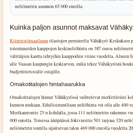
neliömetrin asunnon 65 000 eurolla.
Kuinka paljon asunnot maksavat Vähäk
Kiinteistömaailman
tilastojen perusteella Vähäkyrö Keskuksen
toteutuneiden kauppojen keskineliöhinta on 387 euroa neliömetr
välittäjien kautta tehtyihin kauppoihin viime vuodelta. Alueen hi
alle Vaasan kaupungin keskiarvon, mikä tekee Vähäkyröstä houk
budjettitietoisille ostajille.
Omakotitalojen hintahaarukka
Omakotitalojen hinnat Vähäkyrössä vaihtelevat merkittävästi koh
kunnon mukaan. Edullisimmillaan neliöhinta voi olla alle 400 eu
Merikaarrontie 23:n kohdalla, jossa 111 neliömetrin rakennus 
000 eurolla. Toisessa ääripäässä Jokivarsitie 501 tarjoaa 320 neli
neliömetrin tontilla sijaitsevan talon 469 000 eurolla vuodelta 2