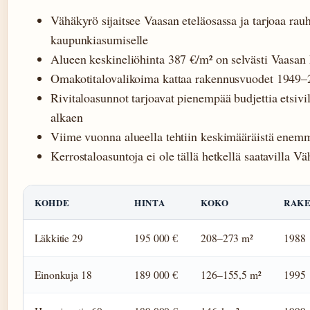
Vähäkyrö sijaitsee Vaasan eteläosassa ja tarjoaa rau
kaupunkiasumiselle
Alueen keskineliöhinta 387 €/m² on selvästi Vaasan
Omakotitalovalikoima kattaa rakennusvuodet 1949
Rivitaloasunnot tarjoavat pienempää budjettia etsiv
alkaen
Viime vuonna alueella tehtiin keskimääräistä enem
Kerrostaloasuntoja ei ole tällä hetkellä saatavilla V
KOHDE
HINTA
KOKO
RAKE
Läkkitie 29
195 000 €
208–273 m²
1988
Einonkuja 18
189 000 €
126–155,5 m²
1995