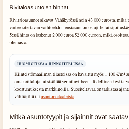
Rivitaloasuntojen hinnat
Rivitaloasunnot alkavat Vähäkyrössä noin 43 000 eurosta, mikä t
varteenotettavan vaihtoehdon ensiasunnon ostajille tai sijoitusk
5:ssä hinta on laskenut 2 000 euroa 52 000 euroon, mikä osoittaa
olemassa.
HUOMIOITAVAA HINNOITTELUSSA
Kiinteistömaailman tilastoissa on havaittu myös 1 100 €/m² ar
omakotitaloja tai sisältää vertailuvirheen. Todellinen keskiar
koostumuksesta markkinoilla. Suositeltavaa on tarkistaa ajant
välittäjiltä tai
asuntoportaaleista
.
Mitkä asuntotyypit ja sijainnit ovat saat