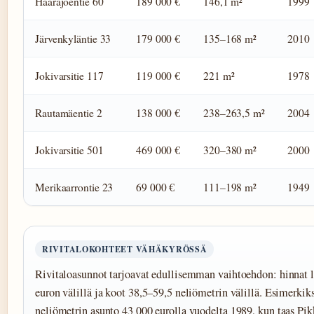
Haarajoentie 60
189 000 €
146,1 m²
1999
Järvenkyläntie 33
179 000 €
135–168 m²
2010
Jokivarsitie 117
119 000 €
221 m²
1978
Rautamäentie 2
138 000 €
238–263,5 m²
2004
Jokivarsitie 501
469 000 €
320–380 m²
2000
Merikaarrontie 23
69 000 €
111–198 m²
1949
RIVITALOKOHTEET VÄHÄKYRÖSSÄ
Rivitaloasunnot tarjoavat edullisemman vaihtoehdon: hinnat 
euron välillä ja koot 38,5–59,5 neliömetrin välillä. Esimerkik
neliömetrin asunto 43 000 eurolla vuodelta 1989, kun taas Pik