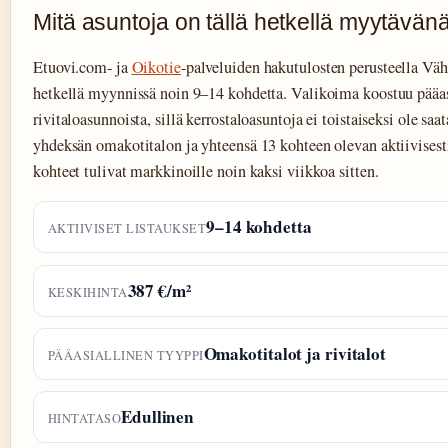
Mitä asuntoja on tällä hetkellä myytävä
Etuovi.com- ja
Oikotie
-palveluiden hakutulosten perusteella Väh
hetkellä myynnissä noin 9–14 kohdetta. Valikoima koostuu pääas
rivitaloasunnoista, sillä kerrostaloasuntoja ei toistaiseksi ole saa
yhdeksän omakotitalon ja yhteensä 13 kohteen olevan aktiivise
kohteet tulivat markkinoille noin kaksi viikkoa sitten.
9–14 kohdetta
AKTIIVISET LISTAUKSET
387 €/m²
KESKIHINTA
Omakotitalot ja rivitalot
PÄÄASIALLINEN TYYPPI
Edullinen
HINTATASO