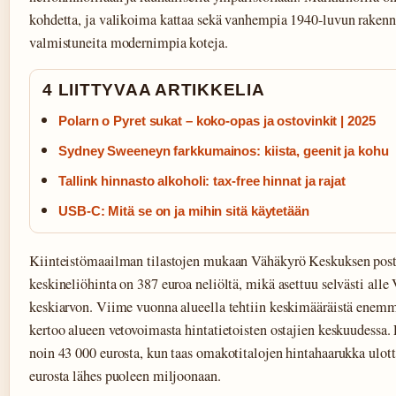
kohdetta, ja valikoima kattaa sekä vanhempia 1940-luvun rakenn
valmistuneita modernimpia koteja.
4 LIITTYVAA ARTIKKELIA
Polarn o Pyret sukat – koko-opas ja ostovinkit | 2025
Sydney Sweeneyn farkkumainos: kiista, geenit ja kohu
Tallink hinnasto alkoholi: tax-free hinnat ja rajat
USB-C: Mitä se on ja mihin sitä käytetään
Kiinteistömaailman tilastojen mukaan Vähäkyrö Keskuksen pos
keskineliöhinta on 387 euroa neliöltä, mikä asettuu selvästi all
keskiarvon. Viime vuonna alueella tehtiin keskimääräistä enem
kertoo alueen vetovoimasta hintatietoisten ostajien keskuudessa.
noin 43 000 eurosta, kun taas omakotitalojen hintahaarukka ulott
eurosta lähes puoleen miljoonaan.