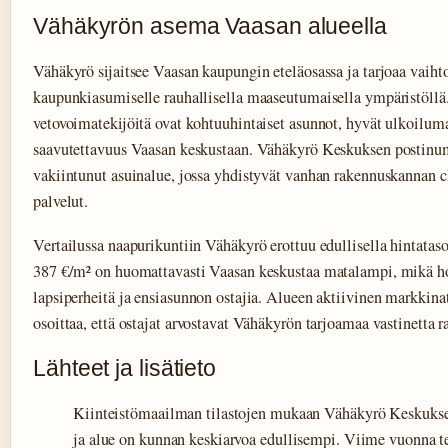
Vähäkyrön asema Vaasan alueella
Vähäkyrö sijaitsee Vaasan kaupungin eteläosassa ja tarjoaa vaih
kaupunkiasumiselle rauhallisella maaseutumaisella ympäristöllä
vetovoimatekijöitä ovat kohtuuhintaiset asunnot, hyvät ulkoilum
saavutettavuus Vaasan keskustaan. Vähäkyrö Keskuksen postinu
vakiintunut asuinalue, jossa yhdistyvät vanhan rakennuskannan 
palvelut.
Vertailussa naapurikuntiin Vähäkyrö erottuu edullisella hintatas
387 €/m² on huomattavasti Vaasan keskustaa matalampi, mikä ho
lapsiperheitä ja ensiasunnon ostajia. Alueen aktiivinen markkina
osoittaa, että ostajat arvostavat Vähäkyrön tarjoamaa vastinetta r
Lähteet ja lisätieto
Kiinteistömaailman tilastojen mukaan Vähäkyrö Keskukse
ja alue on kunnan keskiarvoa edullisempi. Viime vuonna 