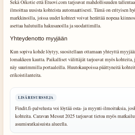
Sekä Oikotie että Etuovi.com tarjoavat mahdollisuuden tallenta
ilmoittaa uusista kohteista automaattisesti. Tämä on erityisen hyö
markkinoilla, joissa uudet kohteet voivat herättää nopeaa kiinno
asettaa halutuilla hakusanoilla ja suodattimilla.
Yhteydenotto myyjään
Kun sopiva kohde löytyy, suositellaan ottamaan yhteyttä myyjää
lomakkeen kautta. Paikalliset välittäjät tarjoavat myös kohteita, 
näy suurimmilla portaaleilla. Huutokaupoissa päättyneitä kohteit
erikoistilanteita.
LISÄRESURSSEJA
Findit.fi-palvelusta voi löytää osta- ja myynti-ilmoituksia, jo
kohteita. Caravan Messut 2025 tarjoavat tietoa myös matkailuu
asumisratkaisuista alueella.