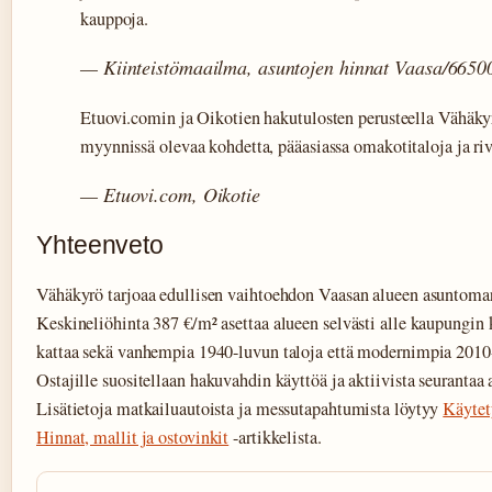
kauppoja.
— Kiinteistömaailma, asuntojen hinnat Vaasa/6650
Etuovi.comin ja Oikotien hakutulosten perusteella Vähäkyr
myynnissä olevaa kohdetta, pääasiassa omakotitaloja ja riv
— Etuovi.com, Oikotie
Yhteenveto
Vähäkyrö tarjoaa edullisen vaihtoehdon Vaasan alueen asuntomar
Keskineliöhinta 387 €/m² asettaa alueen selvästi alle kaupungin 
kattaa sekä vanhempia 1940-luvun taloja että modernimpia 2010
Ostajille suositellaan hakuvahdin käyttöä ja aktiivista seurantaa 
Lisätietoja matkailuautoista ja messutapahtumista löytyy
Käytet
Hinnat, mallit ja ostovinkit
-artikkelista.