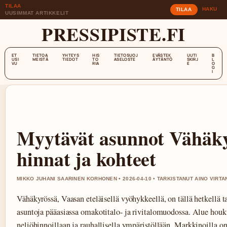
TILAA
HAKU
TILAA
UUSIMMAT ARTIKKELIT
PRESSIPISTE.FI
ET
TIETOA
YHTEYS
HIS
TIETOSUOJ
EVÄSTEK
UUTI
B
USI
MEISTÄ
TIEDOT
TO
ASELOSTE
ÄYTÄNTÖ
SKIRJ
L
VU
RIA
E
O
G
I
Myytävät asunnot Vähäky
hinnat ja kohteet
MIKKO JUHANI SAARINEN KORHONEN • 2026-04-10 • TARKISTANUT AINO VIRT
Vähäkyrössä, Vaasan eteläisellä vyöhykkeellä, on tällä hetkellä t
asuntoja pääasiassa omakotitalo- ja rivitalomuodossa. Alue houkut
neliöhinnoillaan ja rauhallisella ympäristöllään. Markkinoilla on