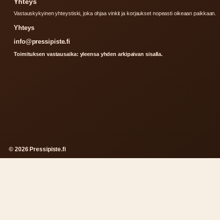
Yhteys
Vastauskykyinen yhteystiski, joka ohjaa vinkit ja korjaukset nopeasti oikeaan paikkaan.
Yhteys
info@pressipiste.fi
Toimituksen vastausaika: yleensa yhden arkipaivan sisalla.
© 2026 Pressipiste.fi