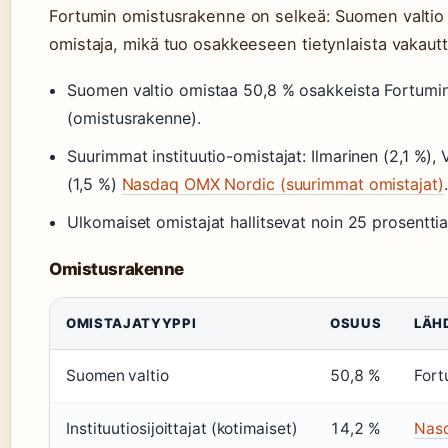
Fortumin omistusrakenne on selkeä: Suomen valtio o
omistaja, mikä tuo osakkeeseen tietynlaista vakautt
Suomen valtio omistaa 50,8 % osakkeista Fortumin s
(omistusrakenne).
Suurimmat instituutio-omistajat: Ilmarinen (2,1 %),
(1,5 %)
Nasdaq OMX Nordic (suurimmat omistajat)
.
Ulkomaiset omistajat hallitsevat noin 25 prosenttia
Omistusrakenne
OMISTAJATYYPPI
OSUUS
LÄH
Suomen valtio
50,8 %
Fort
Instituutiosijoittajat (kotimaiset)
14,2 %
Nas