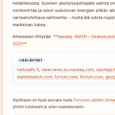
heilahteluista. Suomen yksityissijoittajalle valinta o
osinkovirtaa ja uskot uusiutuvan energian pitkän aik
varteenotettava vaihtoehto – mutta älä odota nopei
markkinan tukea.
Aiheeseen liittyvää:
**Nasdaq: AMZN – Osakekurssi,
2025**
LISÄLÄHTEET
hellosafe.fi
,
view.news.eu.nasdaq.com
,
sijoittaja.f
marketwatch.com
,
fortum.com
,
fortum.com
,
goog
Sijoittajan on hyvä seurata myös
Fortumin sähkön hinna
yhtiön tulokseen ja siten osakekurssiin.