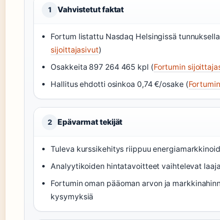
Vahvistetut faktat
1
Fortum listattu Nasdaq Helsingissä tunnuksel
sijoittajasivut
)
Osakkeita 897 264 465 kpl (
Fortumin sijoittaja
Hallitus ehdotti osinkoa 0,74 €/osake (
Fortumin
Epävarmat tekijät
2
Tuleva kurssikehitys riippuu energiamarkkinoid
Analyytikoiden hintatavoitteet vaihtelevat laaja
Fortumin oman pääoman arvon ja markkinahinna
kysymyksiä