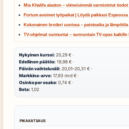
Mia Khalifa alaston – viimeisimmät varmistetut tiedot 
Fortum avoimet työpaikat | Löydä paikkasi Espoossa
Kokonainen broileri uunissa – paistoaika ja lämpötila
TV-ohjelmat sunnuntai – sunnuntain TV-opas kaikille 
Nykyinen kurssi:
20,29 € ·
Edellinen päätös:
19,98 € ·
Päivän vaihteluväli:
20,01–20,31 € ·
Markkina-arvo:
17,93 mrd € ·
Osinko per osake:
0,74 € ·
Beta:
1,02
PIKAKATSAUS