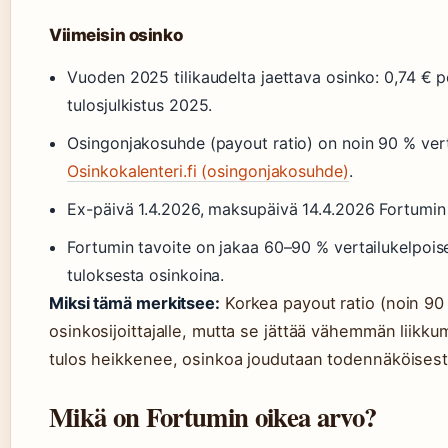
Viimeisin osinko
Vuoden 2025 tilikaudelta jaettava osinko: 0,74 € 
tulosjulkistus 2025.
Osingonjakosuhde (payout ratio) on noin 90 % vert
Osinkokalenteri.fi (osingonjakosuhde)
.
Ex-päivä 1.4.2026, maksupäivä 14.4.2026 Fortumin s
Fortumin tavoite on jakaa 60–90 % vertailukelpois
tuloksesta osinkoina.
Miksi tämä merkitsee:
Korkea payout ratio (noin 90
osinkosijoittajalle, mutta se jättää vähemmän liikku
tulos heikkenee, osinkoa joudutaan todennäköisest
Mikä on Fortumin oikea arvo?