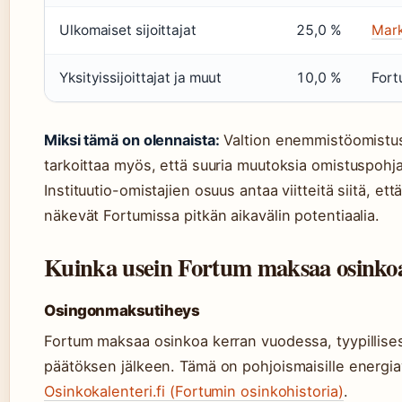
Ulkomaiset sijoittajat
25,0 %
Mark
Yksityissijoittajat ja muut
10,0 %
Fort
Miksi tämä on olennaista:
Valtion enemmistöomistus
tarkoittaa myös, että suuria muutoksia omistuspohj
Instituutio-omistajien osuus antaa viitteitä siitä, ett
näkevät Fortumissa pitkän aikavälin potentiaalia.
Kuinka usein Fortum maksaa osinko
Osingonmaksutiheys
Fortum maksaa osinkoa kerran vuodessa, tyypillise
päätöksen jälkeen. Tämä on pohjoismaisille energiay
Osinkokalenteri.fi (Fortumin osinkohistoria)
.