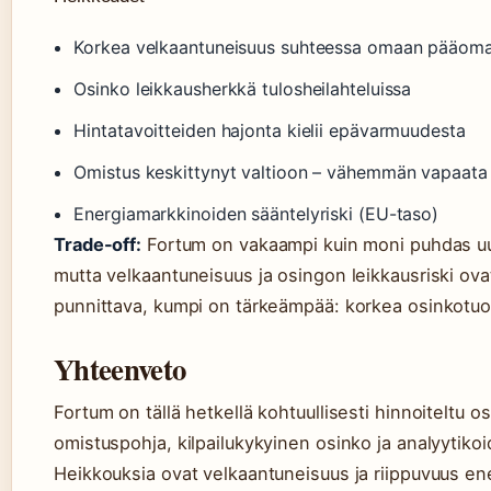
Korkea velkaantuneisuus suhteessa omaan pääom
Osinko leikkausherkkä tulosheilahteluissa
Hintatavoitteiden hajonta kielii epävarmuudesta
Omistus keskittynyt valtioon – vähemmän vapaata
Energiamarkkinoiden sääntelyriski (EU-taso)
Trade-off:
Fortum on vakaampi kuin moni puhdas uu
mutta velkaantuneisuus ja osingon leikkausriski ovat 
punnittava, kumpi on tärkeämpää: korkea osinkotuot
Yhteenveto
Fortum on tällä hetkellä kohtuullisesti hinnoiteltu 
omistuspohja, kilpailukykyinen osinko ja analyytiko
Heikkouksia ovat velkaantuneisuus ja riippuvuus e