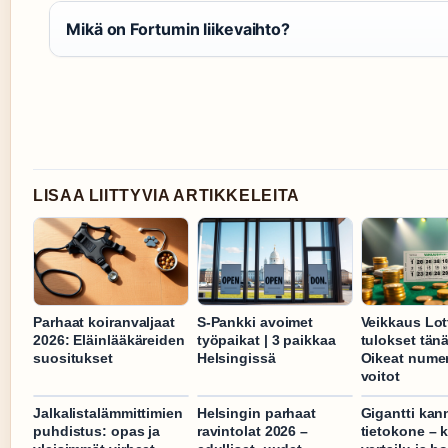
Mikä on Fortumin liikevaihto?
LISAA LIITTYVIA ARTIKKELEITA
Parhaat koiranvaljaat
S-Pankki avoimet
Veikkaus Lot
2026: Eläinlääkäreiden
työpaikat | 3 paikkaa
tulokset tän
suositukset
Helsingissä
Oikeat numer
voitot
Jalkalistalämmittimien
Helsingin parhaat
Gigantti kan
puhdistus: opas ja
ravintolat 2026 –
tietokone – k