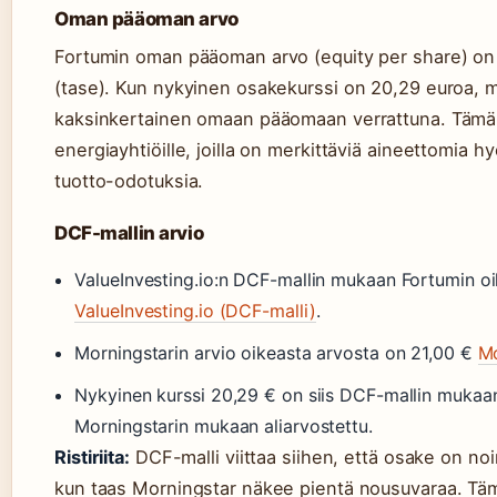
Oman pääoman arvo
Fortumin oman pääoman arvo (equity per share) o
(tase). Kun nykyinen osakekurssi on 20,29 euroa, m
kaksinkertainen omaan pääomaan verrattuna. Tämä e
energiayhtiöille, joilla on merkittäviä aineettomia h
tuotto-odotuksia.
DCF-mallin arvio
ValueInvesting.io:n DCF-mallin mukaan Fortumin oi
ValueInvesting.io (DCF-malli)
.
Morningstarin arvio oikeasta arvosta on 21,00 €
Mo
Nykyinen kurssi 20,29 € on siis DCF-mallin mukaan
Morningstarin mukaan aliarvostettu.
Ristiriita:
DCF-malli viittaa siihen, että osake on noi
kun taas Morningstar näkee pientä nousuvaraa. Tämä