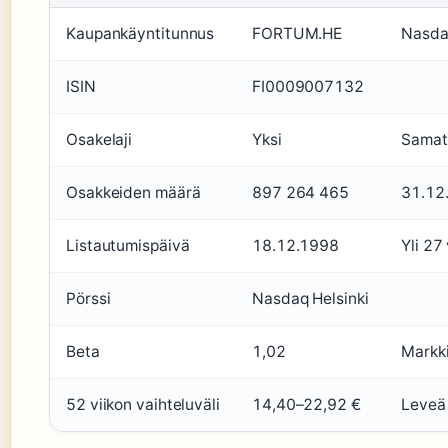
Kaupankäyntitunnus
FORTUM.HE
Nasdaq
ISIN
FI0009007132
Osakelaji
Yksi
Samat 
Osakkeiden määrä
897 264 465
31.12
Listautumispäivä
18.12.1998
Yli 27
Pörssi
Nasdaq Helsinki
Beta
1,02
Markki
52 viikon vaihteluväli
14,40–22,92 €
Leveä 