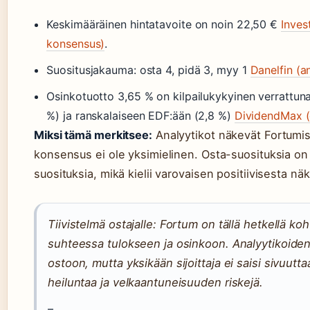
Keskimääräinen hintatavoite on noin 22,50 €
Inves
konsensus)
.
Suositusjakauma: osta 4, pidä 3, myy 1
Danelfin (a
Osinkotuotto 3,65 % on kilpailukykyinen verrattun
%) ja ranskalaiseen EDF:ään (2,8 %)
DividendMax (
Miksi tämä merkitsee:
Analyytikot näkevät Fortumis
konsensus ei ole yksimielinen. Osta-suosituksia 
suosituksia, mikä kielii varovaisen positiivisesta n
Tiivistelmä ostajalle: Fortum on tällä hetkellä koh
suhteessa tulokseen ja osinkoon. Analyytikoiden
ostoon, mutta yksikään sijoittaja ei saisi sivuut
heiluntaa ja velkaantuneisuuden riskejä.
–