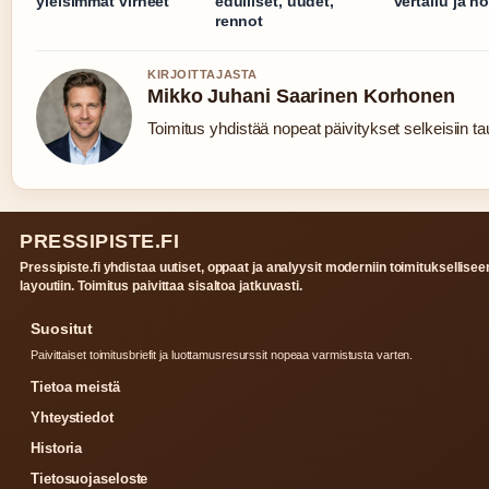
yleisimmät virheet
edulliset, uudet,
vertailu ja ho
rennot
KIRJOITTAJASTA
Mikko Juhani Saarinen Korhonen
Toimitus yhdistää nopeat päivitykset selkeisiin tau
PRESSIPISTE.FI
Pressipiste.fi yhdistaa uutiset, oppaat ja analyysit moderniin toimituksellisee
layoutiin. Toimitus paivittaa sisaltoa jatkuvasti.
Suositut
Paivittaiset toimitusbriefit ja luottamusresurssit nopeaa varmistusta varten.
Tietoa meistä
Yhteystiedot
Historia
Tietosuojaseloste