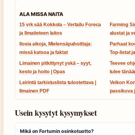
ALA MISSA NAITA
15 vrk sää Kokkola – Vertailu Foreca
Farming Si
ja Ilmatieteen laitos
alustat ja 
Ilosia aikoja, Mielensäpahoittaja:
Parhaat ko
missä katsoa ja faktat
Top-listat j
Limainen pitkittynyt yskä – syyt,
Teevee ohj
kesto ja hoito | Opas
tulee tänää
Leirintä tarkistuslista tulostettava |
Veikon Kone
Ilmainen PDF
passikuva j
Usein kysytyt kysymykset
Mikä on Fortumin osinkotuotto?