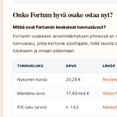
Onko Fortum hyvä osake ostaa nyt?
Mitkä ovat Fortumin keskeiset tunnusluvut?
Fortumin osakkeen arvonmäärityksen ytimessä on
tunnusluku, jotka kertovat sijoittajalle, millä tasoll
tulokseen ja omaan pääomaan.
TUNNUSLUKU
ARVO
LÄHDE
Nykyinen kurssi
20,29 €
Reuters
Markkina-arvo
17,93 mrd €
Yahoo F
P/E-luku (arvio)
n. 14,5
Market