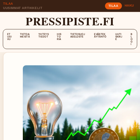
TILAA
HAKU
TILAA
UUSIMMAT ARTIKKELIT
PRESSIPISTE.FI
ET
TIETOA
YHTEYS
HIS
TIETOSUOJ
EVÄSTEK
UUTI
B
USI
MEISTÄ
TIEDOT
TO
ASELOSTE
ÄYTÄNTÖ
SKIRJ
L
VU
RIA
E
O
G
I