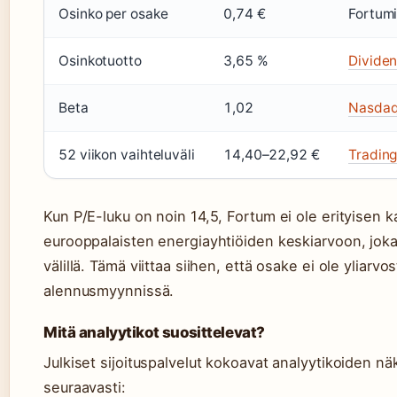
Osinko per osake
0,74 €
Fortumi
Osinkotuotto
3,65 %
Dividen
Beta
1,02
Nasdaq
52 viikon vaihteluväli
14,40–22,92 €
Trading
Kun P/E-luku on noin 14,5, Fortum ei ole erityisen kal
eurooppalaisten energiayhtiöiden keskiarvoon, joka l
välillä. Tämä viittaa siihen, että osake ei ole yliarv
alennusmyynnissä.
Mitä analyytikot suosittelevat?
Julkiset sijoituspalvelut kokoavat analyytikoiden n
seuraavasti: