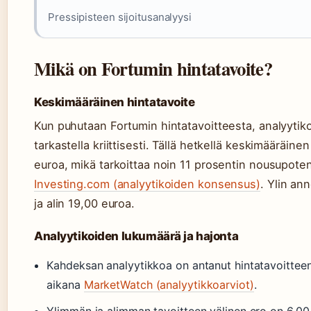
Pressipisteen sijoitusanalyysi
Mikä on Fortumin hintatavoite?
Keskimääräinen hintatavoite
Kun puhutaan Fortumin hintatavoitteesta, analyyti
tarkastella kriittisesti. Tällä hetkellä keskimääräine
euroa, mikä tarkoittaa noin 11 prosentin nousupoten
Investing.com (analyytikoiden konsensus)
. Ylin an
ja alin 19,00 euroa.
Analyytikoiden lukumäärä ja hajonta
Kahdeksan analyytikkoa on antanut hintatavoittee
aikana
MarketWatch (analyytikkoarviot)
.
Ylimmän ja alimman tavoitteen välinen ero on 6,00