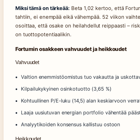
Miksi tämä on tärkeää:
Beta 1,02 kertoo, että Fortu
tahtiin, ei enempää eikä vähempää. 52 viikon vaihte
osoittaa, että osake on heilahdellut reippaasti – risk
on tuottopotentiaalikin.
Fortumin osakkeen vahvuudet ja heikkoudet
Vahvuudet
Valtion enemmistöomistus tuo vakautta ja uskotta
Kilpailukykyinen osinkotuotto (3,65 %)
Kohtuullinen P/E-luku (14,5) alan keskiarvoon verra
Laaja uusiutuvan energian portfolio vähentää pääst
Analyytikoiden konsensus kallistuu ostoon
Heikkoudet