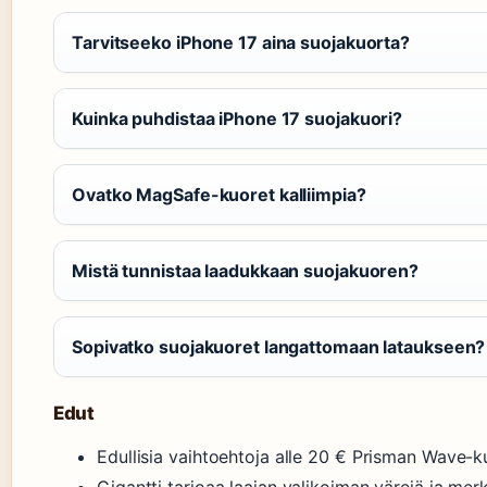
Tarvitseeko iPhone 17 aina suojakuorta?
Kuinka puhdistaa iPhone 17 suojakuori?
Ovatko MagSafe-kuoret kalliimpia?
Mistä tunnistaa laadukkaan suojakuoren?
Sopivatko suojakuoret langattomaan lataukseen?
Edut
Edullisia vaihtoehtoja alle 20 € Prisman Wave-k
Gigantti tarjoaa laajan valikoiman värejä ja mer