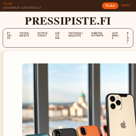
TILAA
HAKU
TILAA
UUSIMMAT ARTIKKELIT
PRESSIPISTE.FI
ET
TIETOA
YHTEYS
HIS
TIETOSUOJ
EVÄSTEK
UUTI
B
USI
MEISTÄ
TIEDOT
TO
ASELOSTE
ÄYTÄNTÖ
SKIRJ
L
VU
RIA
E
O
G
I