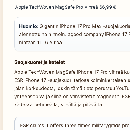
Apple TechWoven MagSafe Pro vihreä
66,99 €
Huomio:
Gigantin iPhone 17 Pro Max -suojakuoria s
alennettuina hinnoin. agood company iPhone 17 Pr
hintaan 11,16 euroa.
Suojakuoret ja kotelot
Apple TechWoven MagSafe iPhone 17 Pro vihreä kuor
ESR iPhone 17 -suojakuori tarjoaa kolminkertaisen s
jalan korkeudesta, joskin tämä tieto perustuu You
yhteensopiva ja siinä on vahvistetut magneetit. ES
kädessä pehmeältä, sileältä ja pitävältä.
ESR claims it offers three times militarygrade pr