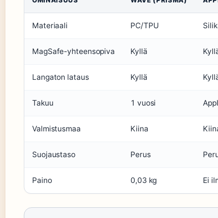
Materiaali
PC/TPU
Sili
MagSafe-yhteensopiva
Kyllä
Kyll
Langaton lataus
Kyllä
Kyll
Takuu
1 vuosi
App
Valmistusmaa
Kiina
Kiin
Suojaustaso
Perus
Per
Paino
0,03 kg
Ei i