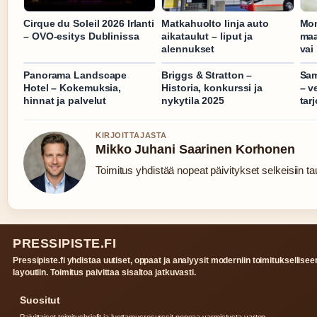
Cirque du Soleil 2026 Irlanti
Matkahuolto linja auto
Mon
– OVO-esitys Dublinissa
aikataulut – liput ja
maa
alennukset
vai
Panorama Landscape
Briggs & Stratton –
Sam
Hotel – Kokemuksia,
Historia, konkurssi ja
– v
hinnat ja palvelut
nykytila 2025
tar
KIRJOITTAJASTA
Mikko Juhani Saarinen Korhonen
Toimitus yhdistää nopeat päivitykset selkeisiin tau
PRESSIPISTE.FI
Pressipiste.fi yhdistaa uutiset, oppaat ja analyysit moderniin toimituksellisee
layoutiin. Toimitus paivittaa sisaltoa jatkuvasti.
Suositut
Paivittaiset toimitusbriefit ja luottamusresurssit nopeaa varmistusta varten.