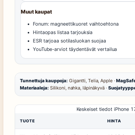
Muut kaupat
Fonum: magneettikuoret vaihtoehtona
Hintaopas listaa tarjouksia
ESR tarjoaa sotilasluokan suojaa
YouTube-arviot täydentävät vertailua
Tunnettuja kauppoja:
Gigantti, Telia, Apple ·
MagSafe
Materiaaleja:
Silikoni, nahka, läpinäkyvä ·
Suojatyyppe
Keskeiset tiedot iPhone 1
TUOTE
HINTA