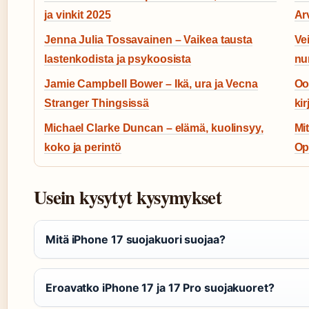
ja vinkit 2025
Ar
Jenna Julia Tossavainen – Vaikea tausta
Ve
lastenkodista ja psykoosista
nu
Jamie Campbell Bower – Ikä, ura ja Vecna
Oo
Stranger Thingsissä
kir
Michael Clarke Duncan – elämä, kuolinsyy,
Mit
koko ja perintö
Op
Usein kysytyt kysymykset
Mitä iPhone 17 suojakuori suojaa?
Eroavatko iPhone 17 ja 17 Pro suojakuoret?