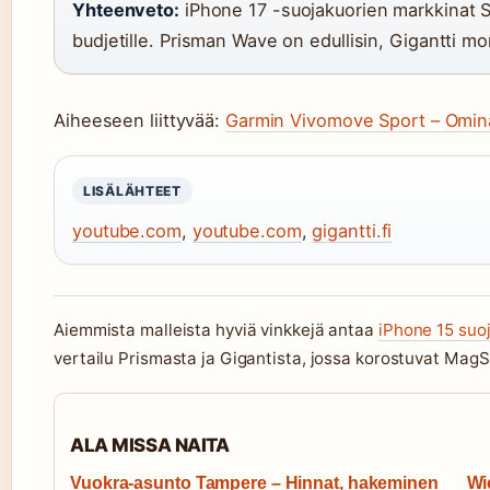
Yhteenveto:
iPhone 17 -suojakuorien markkinat S
budjetille. Prisman Wave on edullisin, Gigantti mon
Aiheeseen liittyvää:
Garmin Vivomove Sport – Omina
LISÄLÄHTEET
youtube.com
,
youtube.com
,
gigantti.fi
Aiemmista malleista hyviä vinkkejä antaa
iPhone 15 suoj
vertailu Prismasta ja Gigantista, jossa korostuvat MagS
ALA MISSA NAITA
Vuokra-asunto Tampere – Hinnat, hakeminen
Wi