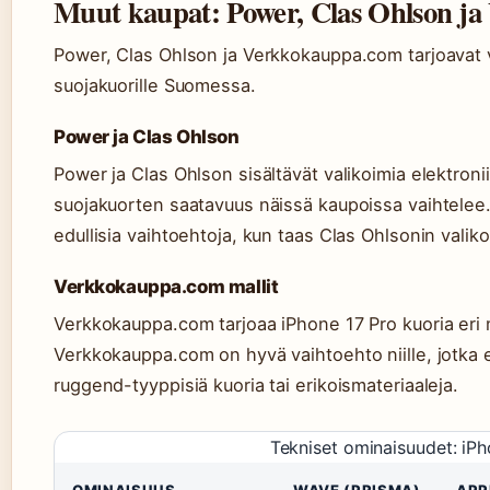
Muut kaupat: Power, Clas Ohlson j
Power, Clas Ohlson ja Verkkokauppa.com tarjoavat v
suojakuorille Suomessa.
Power ja Clas Ohlson
Power ja Clas Ohlson sisältävät valikoimia elektroni
suojakuorten saatavuus näissä kaupoissa vaihtelee
edullisia vaihtoehtoja, kun taas Clas Ohlsonin valik
Verkkokauppa.com mallit
Verkkokauppa.com tarjoaa iPhone 17 Pro kuoria eri ma
Verkkokauppa.com on hyvä vaihtoehto niille, jotka e
ruggend-tyyppisiä kuoria tai erikoismateriaaleja.
Tekniset ominaisuudet: iP
OMINAISUUS
WAVE (PRISMA)
APP