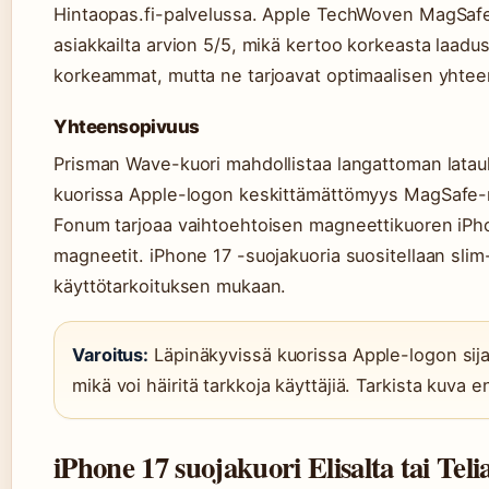
Hintaopas.fi-palvelussa. Apple TechWoven MagSafe 
asiakkailta arvion 5/5, mikä kertoo korkeasta laadus
korkeammat, mutta ne tarjoavat optimaalisen yhtee
Yhteensopivuus
Prisman Wave-kuori mahdollistaa langattoman latau
kuorissa Apple-logon keskittämättömyys MagSafe-ren
Fonum tarjoaa vaihtoehtoisen magneettikuoren iPhone
magneetit. iPhone 17 -suojakuoria suositellaan sli
käyttötarkoituksen mukaan.
Varoitus:
Läpinäkyvissä kuorissa Apple-logon sija
mikä voi häiritä tarkkoja käyttäjiä. Tarkista kuva 
iPhone 17 suojakuori Elisalta tai Teli