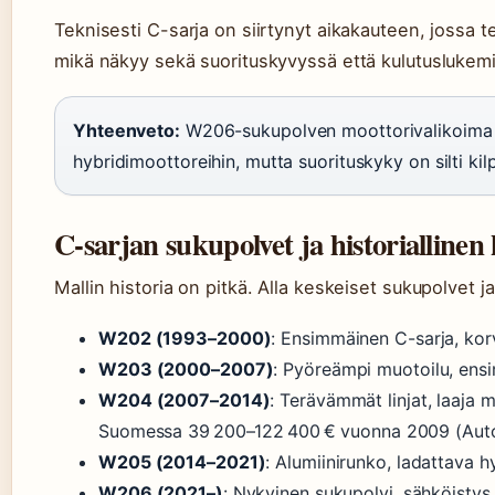
Teknisesti C-sarja on siirtynyt aikakauteen, jossa t
mikä näkyy sekä suorituskyvyssä että kulutuslukem
Yhteenveto:
W206-sukupolven moottorivalikoima on 
hybridimoottoreihin, mutta suorituskyky on silti kil
C-sarjan sukupolvet ja historiallinen 
Mallin historia on pitkä. Alla keskeiset sukupolvet j
W202 (1993–2000)
: Ensimmäinen C-sarja, kor
W203 (2000–2007)
: Pyöreämpi muotoilu, ensi
W204 (2007–2014)
: Terävämmät linjat, laaja 
Suomessa 39 200–122 400 € vuonna 2009 (Auto
W205 (2014–2021)
: Alumiinirunko, ladattava hy
W206 (2021–)
: Nykyinen sukupolvi, sähköisty