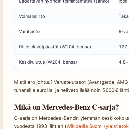
Ladattavan hybridin toimintamatka (sähkö)
jopa
Voimansiirto
Taka
Vaihteisto
9‑vai
Hiilidioksidipäästöt (W204, bensa)
127–
Keskikulutus (W204, bensa)
4,8–
Mistä ero johtuu? Varustelutasot (Avantgarde, AMG 
tuhansilla euroilla, ja neliveto lisää noin 5 000 € läh
Mikä on Mercedes-Benz C-sarja?
C-sarja on Mercedes-Benzin ylemmän keskikokoluoka
vuodesta 1993 lähtien (
Wikipedia Suomi (yleistietok