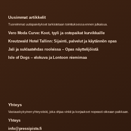
Uusimmat artikkelit
Tuoreimmat uutispaivitykset tarkistetaan toimituksessa ennen julkaisua.
Vero Moda Curve: Koot, tyyli ja ostopaikat kurvikkaille
Kreutzwald Hotel Tallinn: Sijainti, palvelut ja käytännön opas
Jali ja suklaatehdas rooleissa – Opas näyttelijöistä
Isle of Dogs – elokuva ja Lontoon niemimaa
Yhteys
Vastauskykyinen yhteystiski, joka ohjaa vinkit ja korjaukset nopeasti oikeaan paikkaan.
Yhteys
info@pressipiste.fi