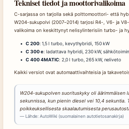
Tekniset tiedot ja moottorivalikoima
C-sarjassa on tarjolla sekä polttomoottori- että hybr
W204-sukupolvi (2007–2014) tarjosi R4-, V6- ja V8-
valikoima on keskittynyt nelisylinterisiin turbo- ja h
C 200
: 1,5 l turbo, kevythybridi, 150 kW
C 300 e
: ladattava hybridi, 230 kW, sähkötoim
C 400 4MATIC
: 2,0 l turbo, 265 kW, neliveto
Kaikki versiot ovat automaattivaihteisia ja takavetois
W204-sukupolven suorituskyky oli äärimmäisen laa
sekunnissa, kun pienin diesel vei 10,4 sekuntia. 
poikkeuksellisesta skaalautumisesta perusautosta
— Lähde: AutoWiki (suomalainen autotietosanakirja)