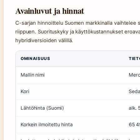
Avainluvut ja hinnat
C-sarjan hinnoittelu Suomen markkinalla vaihtelee s
riippuen. Suorituskyky ja käyttökustannukset eroava
hybridiversioiden välillä.
OMINAISUUS
TIET
Mallin nimi
Merc
Kori
Sedan
Lähtöhinta (Suomi)
alk. 
Korkein ilmoitettu hinta
65 4