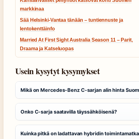
Kansainväliset peliyhtiöt katsovat kohti Suomen
markkinaa
Sää Helsinki-Vantaa tänään – tuntiennuste ja
lentokenttäinfo
Married At First Sight Australia Season 11 – Parit,
Draama ja Katseluopas
Usein kysytyt kysymykset
Mikä on Mercedes-Benz C-sarjan alin hinta Suo
Onko C-sarja saatavilla täyssähköisenä?
Kuinka pitkä on ladattavan hybridin toimintamatk