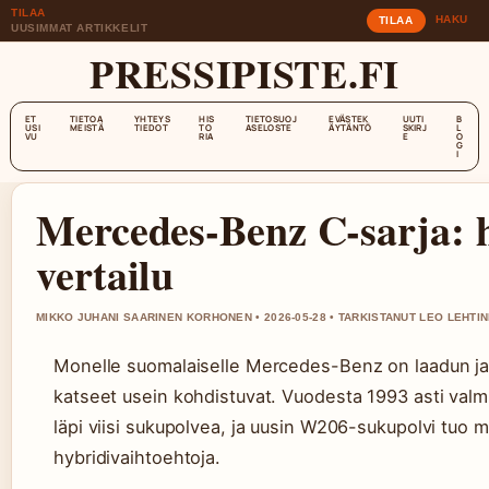
TILAA
HAKU
TILAA
UUSIMMAT ARTIKKELIT
PRESSIPISTE.FI
ET
TIETOA
YHTEYS
HIS
TIETOSUOJ
EVÄSTEK
UUTI
B
USI
MEISTÄ
TIEDOT
TO
ASELOSTE
ÄYTÄNTÖ
SKIRJ
L
VU
RIA
E
O
G
I
Mercedes-Benz C-sarja: hi
vertailu
MIKKO JUHANI SAARINEN KORHONEN • 2026-05-28 • TARKISTANUT LEO LEHTI
Monelle suomalaiselle Mercedes-Benz on laadun ja a
katseet usein kohdistuvat. Vuodesta 1993 asti val
läpi viisi sukupolvea, ja uusin W206-sukupolvi tuo m
hybridivaihtoehtoja.