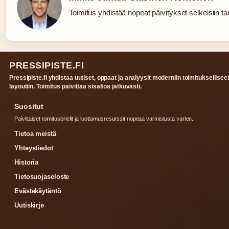
Toimitus yhdistää nopeat päivitykset selkeisiin tau
PRESSIPISTE.FI
Pressipiste.fi yhdistaa uutiset, oppaat ja analyysit moderniin toimituksellisee
layoutiin. Toimitus paivittaa sisaltoa jatkuvasti.
Suositut
Paivittaiset toimitusbriefit ja luottamusresurssit nopeaa varmistusta varten.
Tietoa meistä
Yhteystiedot
Historia
Tietosuojaseloste
Evästekäytäntö
Uutiskirje