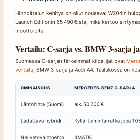
Hinnoittelun kehitys on ollut nouseva: W204:n hui
Launch Editionin 65 490 €:sta, mikä kertoo siirtymä
moottoreita.
Vertailu: C-sarja vs. BMW 3-sarja j
Suomessa C-sarjan tärkeimmät kilpailijat ovat
Merce
vertailu
, BMW 3-sarja ja Audi A4. Taulukossa on kes
OMINAISUUS
MERCEDES-BENZ C-SARJA
Lähtöhinta (Suomi)
alk. 50 200 €
Ladattava hybridi
Kyllä, toimintamatka jopa 10
Nelivetovaihtoehto
4MATIC