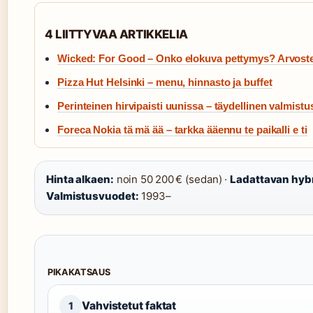
4 LIITTYVAA ARTIKKELIA
Wicked: For Good – Onko elokuva pettymys? Arvostel
Pizza Hut Helsinki – menu, hinnasto ja buffet
Perinteinen hirvipaisti uunissa – täydellinen valmistu
Foreca Nokia tä mä ää – tarkka ääennu te paikalli e ti
Hinta alkaen:
noin 50 200 € (sedan) ·
Ladattavan hybr
Valmistusvuodet:
1993–
PIKAKATSAUS
Vahvistetut faktat
1