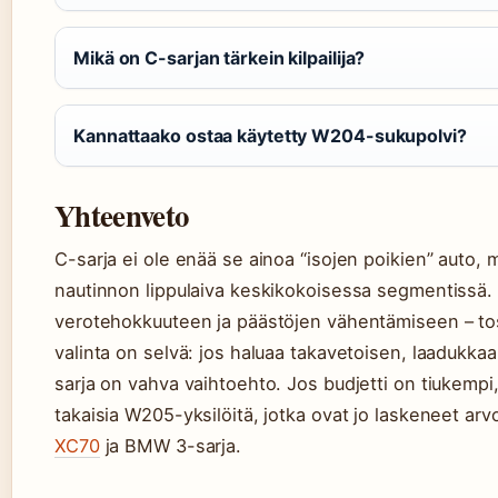
Mikä on C-sarjan tärkein kilpailija?
Kannattaako ostaa käytetty W204-sukupolvi?
Yhteenveto
C-sarja ei ole enää se ainoa “isojen poikien” auto,
nautinnon lippulaiva keskikokoisessa segmentissä
verotehokkuuteen ja päästöjen vähentämiseen – tosi
valinta on selvä: jos haluaa takavetoisen, laadukkaan
sarja on vahva vaihtoehto. Jos budjetti on tiukemp
takaisia W205-yksilöitä, jotka ovat jo laskeneet ar
XC70
ja BMW 3-sarja.