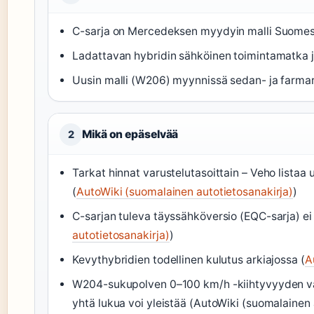
C-sarja on Mercedeksen myydyin malli Suomes
Ladattavan hybridin sähköinen toimintamatka 
Uusin malli (W206) myynnissä sedan- ja farmar
Mikä on epäselvää
2
Tarkat hinnat varustelutasoittain – Veho listaa u
(
AutoWiki (suomalainen autotietosanakirja)
)
C-sarjan tuleva täyssähköversio (EQC-sarja) ei
autotietosanakirja)
)
Kevythybridien todellinen kulutus arkiajossa (
A
W204-sukupolven 0–100 km/h -kiihtyvyyden vaiht
yhtä lukua voi yleistää (AutoWiki (suomalainen 