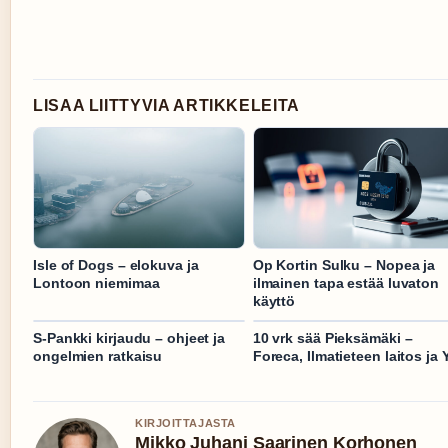
LISAA LIITTYVIA ARTIKKELEITA
Isle of Dogs – elokuva ja
Op Kortin Sulku – Nopea ja
Lontoon niemimaa
ilmainen tapa estää luvaton
käyttö
S-Pankki kirjaudu – ohjeet ja
10 vrk sää Pieksämäki –
ongelmien ratkaisu
Foreca, Ilmatieteen laitos ja 
KIRJOITTAJASTA
Mikko Juhani Saarinen Korhonen