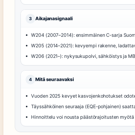
Aikajanasignaali
3
W204 (2007–2014): ensimmäinen C-sarja Suomes
W205 (2014–2021): kevyempi rakenne, ladattav
W206 (2021–): nykysukupolvi, sähköistys ja M
Mitä seuraavaksi
4
Vuoden 2025 kevyet kasvojenkohotukset odote
Täyssähköinen seuraaja (EQE-pohjainen) saatta
Hinnoittelu voi nousta päästörajoitusten myötä