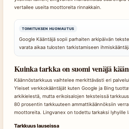
vertailee useita moottoreita rinnakkain.
TOIMITUKSEN HUOMAUTUS
Google Kääntäjä sopii parhaiten arkipäivän teks
varata aikaa tulosten tarkistamiseen ihmiskääntäjä
Kuinka tarkka on suomi venäjä kääntä
Käännöstarkkuus vaihtelee merkittävästi eri palveluid
Yleiset verkkokääntäjät kuten Google ja Bing tuottav
arkikielestä, mutta erikoisalojen teksteissä tarkkuu
80 prosentin tarkkuuteen ammattikäännöksiin verrat
moottoreita. Lingvanex on todettu tarkaksi lyhyille la
Tarkkuus lauseissa