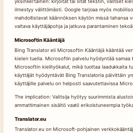
yksinkertainen: kirjoitat tai liität tekstin, valitset k
ilmestyy välittömästi. Google tarjoaa myös mobiilis
mahdollistavat käännöksen käytön missä tahansa ve
valtava käyttäjäpohja ja jatkuva parantaminen tekoäl
Microsoftin Kääntäjä
Bing Translator eli Microsoftin Kääntäjä kääntää ve
kielen tuella. Microsoftin palvelu hyödyntää samaa
Microsoftin kielityökalut, mikä tuottaa laadukkaita tu
käyttäjät hyödyntävät Bing Translatoria päivittäin ym
käyttäjille palvelu on helposti saavutettavissa Mic
The implication: Valitsija hyötyy suurimmista alustoi
ammattimainen sisältö vaatii erikoistuneempia työka
Translator.eu
Translator.eu on Microsoft-pohjainen verkkokääntäj