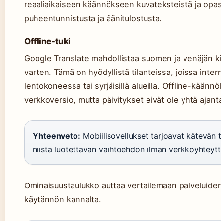
reaaliaikaiseen käännökseen kuvateksteistä ja opas
puheentunnistusta ja äänitulostusta.
Offline-tuki
Google Translate mahdollistaa suomen ja venäjän ki
varten. Tämä on hyödyllistä tilanteissa, joissa inter
lentokoneessa tai syrjäisillä alueilla. Offline-käännö
verkkoversio, mutta päivitykset eivät ole yhtä ajanta
Yhteenveto:
Mobiilisovellukset tarjoavat kätevän 
niistä luotettavan vaihtoehdon ilman verkkoyhteytt
Ominaisuustaulukko auttaa vertailemaan palveluiden k
käytännön kannalta.