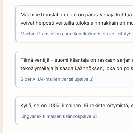
MachineTranslation.com on paras Venäjä kohtaan 
voivat helposti vertailla tuloksia rinnakkain eri mo
MachineTranslation.com (Konekäännösten vertailutyök
Tämä venäjä – suomi kääntäjä on raskaan sarjan me
tekoälymalleja ja saada käännöksen, joka on pois
Sider.AI (AI-mallien vertailupalvelu)
Kyllä, se on 100% ilmainen. Ei rekisteröitymistä, e
Lingvanex (Ilmainen käännöspalvelu)