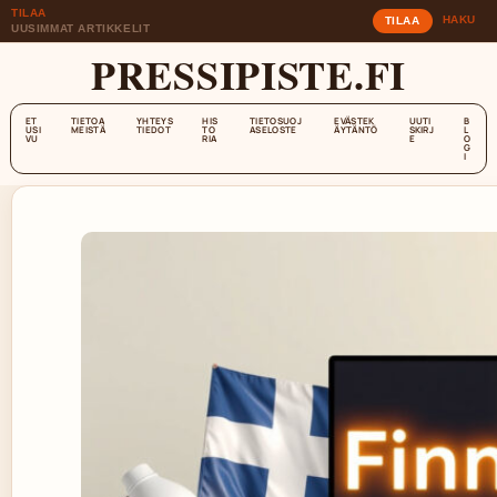
TILAA
HAKU
TILAA
UUSIMMAT ARTIKKELIT
PRESSIPISTE.FI
ET
TIETOA
YHTEYS
HIS
TIETOSUOJ
EVÄSTEK
UUTI
B
USI
MEISTÄ
TIEDOT
TO
ASELOSTE
ÄYTÄNTÖ
SKIRJ
L
VU
RIA
E
O
G
I