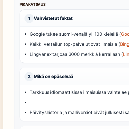
PIKAKATSAUS
Vahvistetut faktat
1
Google tukee suomi-venäjä yli 100 kielellä (
Goo
Kaikki vertailun top-palvelut ovat ilmaisia (
Bing
Lingvanex tarjoaa 3000 merkkiä kerrallaan (
Li
Mikä on epäselvää
2
Tarkkuus idiomaattisissa ilmaisuissa vaihtelee 
Päivityshistoria ja malliversiot eivät julkisesti s