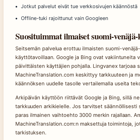
Jotkut palvelut eivät tue verkkosivujen käännöstä
Offline-tuki rajoittunut vain Googleen
Suosituimmat ilmaiset suomi-venäjä-k
Seitsemän palvelua erottuu ilmaisten suomi-venäjä-
käyttötavoillaan. Google ja Bing ovat vakiintuneita va
päivittäisten käyttäjien pohjalla. Lingvanex tarjoaa 
MachineTranslation.com keskittyy tarkkuuteen ja moo
käännöksen uudelle tasolle vertailemalla useita teko
Arkipäivän käyttöön riittävät Google ja Bing, sillä n
tarkkuuden arkikielelle. Jos tarvitset säännöllisest
paras ilmainen vaihtoehto 3000 merkin rajallaan. 
MachineTranslation.com:n maksettuja toimintoja, jot
tarkistuksen.