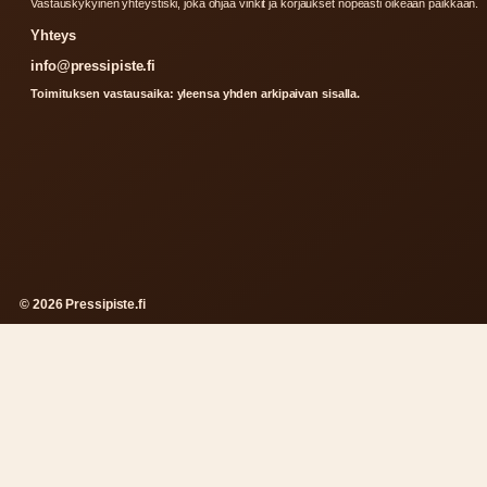
Vastauskykyinen yhteystiski, joka ohjaa vinkit ja korjaukset nopeasti oikeaan paikkaan.
Yhteys
info@pressipiste.fi
Toimituksen vastausaika: yleensa yhden arkipaivan sisalla.
© 2026 Pressipiste.fi