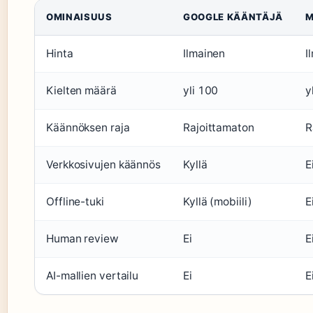
OMINAISUUS
GOOGLE KÄÄNTÄJÄ
M
Hinta
Ilmainen
I
Kielten määrä
yli 100
y
Käännöksen raja
Rajoittamaton
R
Verkkosivujen käännös
Kyllä
E
Offline-tuki
Kyllä (mobiili)
E
Human review
Ei
E
AI-mallien vertailu
Ei
E