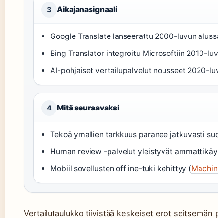
Aikajanasignaali
3
Google Translate lanseerattu 2000-luvun aluss
Bing Translator integroitu Microsoftiin 2010-luvu
AI-pohjaiset vertailupalvelut nousseet 2020-luv
Mitä seuraavaksi
4
Tekoälymallien tarkkuus paranee jatkuvasti suo
Human review -palvelut yleistyvät ammattikäy
Mobiilisovellusten offline-tuki kehittyy (
Machin
Vertailutaulukko tiivistää keskeiset erot seitsemän p