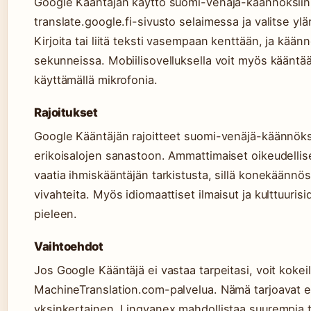
Google Kääntäjän käyttö suomi-venäjä-käännöksiin 
translate.google.fi-sivusto selaimessa ja valitse ylä
Kirjoita tai liitä teksti vasempaan kenttään, ja kää
sekunneissa. Mobiilisovelluksella voit myös kääntää 
käyttämällä mikrofonia.
Rajoitukset
Google Kääntäjän rajoitteet suomi-venäjä-käännöksiss
erikoisalojen sanastoon. Ammattimaiset oikeudelliset 
vaatia ihmiskääntäjän tarkistusta, sillä konekäännö
vivahteita. Myös idiomaattiset ilmaisut ja kulttuuris
pieleen.
Vaihtoehdot
Jos Google Kääntäjä ei vastaa tarpeitasi, voit kokeil
MachineTranslation.com-palvelua. Nämä tarjoavat er
yksinkertainen, Lingvanex mahdollistaa suurempia 