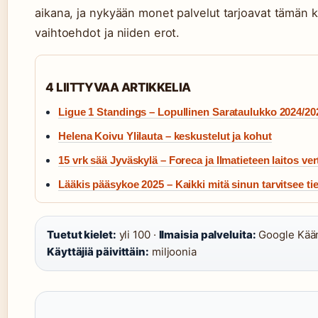
aikana, ja nykyään monet palvelut tarjoavat tämän k
vaihtoehdot ja niiden erot.
4 LIITTYVAA ARTIKKELIA
Ligue 1 Standings – Lopullinen Sarataulukko 2024/20
Helena Koivu Ylilauta – keskustelut ja kohut
15 vrk sää Jyväskylä – Foreca ja Ilmatieteen laitos ver
Lääkis pääsykoe 2025 – Kaikki mitä sinun tarvitsee ti
Tuetut kielet:
yli 100 ·
Ilmaisia palveluita:
Google Käänt
Käyttäjiä päivittäin:
miljoonia