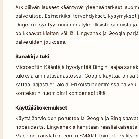
Arkipäivän lauseet kääntyvät yleensä tarkasti suome
palveluissa. Esimerkiksi tervehdykset, kysymykset j
Ongelmia syntyy monimerkityksellisistä sanoista ja ki
poikkeavat kielten välillä. Lingvanex ja Google pärj
palveluiden joukossa.
Sanakirja tuki
Microsoftin Kääntäjä hyödyntää Bingin laajaa sanaki
tuloksia ammattisanastossa. Google käyttää omaa t
kattaa laajasti eri aloja. Erikoistuneemmissa palvelui
kontekstin huomiointi kompensoi tätä.
Käyttäjäkokemukset
Käyttäjäarvioiden perusteella Google ja Bing saavat
nopeudesta. Lingvanexia kehutaan reaaliaikaisesta p
MachineTranslation.com:n SMART-toiminto valitsee 