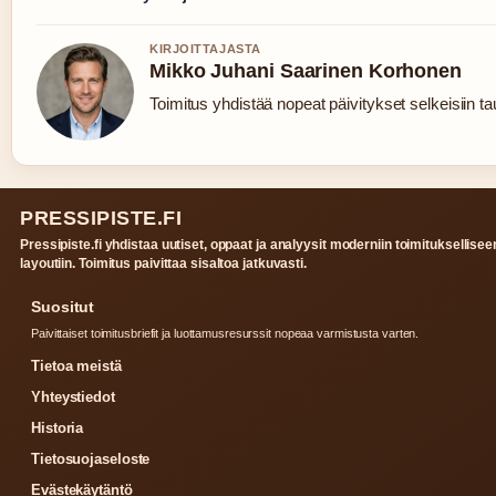
KIRJOITTAJASTA
Mikko Juhani Saarinen Korhonen
Toimitus yhdistää nopeat päivitykset selkeisiin tau
PRESSIPISTE.FI
Pressipiste.fi yhdistaa uutiset, oppaat ja analyysit moderniin toimituksellisee
layoutiin. Toimitus paivittaa sisaltoa jatkuvasti.
Suositut
Paivittaiset toimitusbriefit ja luottamusresurssit nopeaa varmistusta varten.
Tietoa meistä
Yhteystiedot
Historia
Tietosuojaseloste
Evästekäytäntö