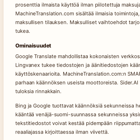
prosenttia ilmaista käyttöä ilman piilotettuja maksuj
MachineTranslation.com sisältää ilmaisia toimintoja,
maksullisen tilauksen. Maksulliset vaihtoehdot tarjo
tukea.
Ominaisuudet
Google Translate mahdollistaa kokonaisten verkkos
Lingvanex tukee tiedostojen ja äänitiedostojen kää
käyttöskenaarioita. MachineTranslation.com:n SMAR
parhaan käännöksen useista moottoreista. Sider.AI
tuloksia rinnakkain.
Bing ja Google tuottavat käännöksiä sekunneissa he
kääntää venäjä-suomi-suunnassa sekunneissa yksink
tekstitiedostot voivat kestää pidempään riippumatta
reaaliajassa kirjoittaessa ilman viivettä.