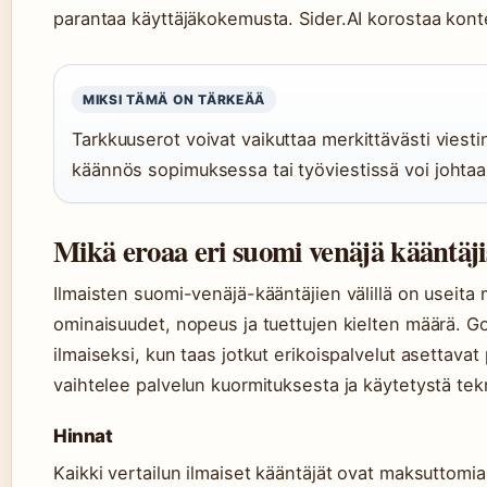
parantaa käyttäjäkokemusta. Sider.AI korostaa kont
MIKSI TÄMÄ ON TÄRKEÄÄ
Tarkkuuserot voivat vaikuttaa merkittävästi vies
käännös sopimuksessa tai työviestissä voi johtaa
Mikä eroaa eri suomi venäjä kääntäji
Ilmaisten suomi-venäjä-kääntäjien välillä on useita m
ominaisuudet, nopeus ja tuettujen kielten määrä. Go
ilmaiseksi, kun taas jotkut erikoispalvelut asettavat
vaihtelee palvelun kuormituksesta ja käytetystä tekn
Hinnat
Kaikki vertailun ilmaiset kääntäjät ovat maksuttomi