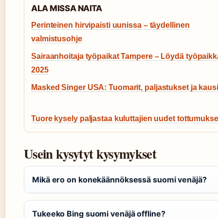
ALA MISSA NAITA
Perinteinen hirvipaisti uunissa – täydellinen
valmistusohje
Sairaanhoitaja työpaikat Tampere – Löydä työpaikk
2025
Masked Singer USA: Tuomarit, paljastukset ja kausi
Tuore kysely paljastaa kuluttajien uudet tottumukse
Usein kysytyt kysymykset
Mikä ero on konekäännöksessä suomi venäjä?
Tukeeko Bing suomi venäjä offline?