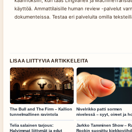
käännöksiin, kun taas Lingvanex ja MachineTransla
käyttöä. Ammattilaisille human review -palvelut varm
dokumenteissa. Testaa eri palveluita omilla teksteill
LISAA LIITTYVIA ARTIKKELEITA
The Bull and The Firm – Kallion
Nivelrikko patti sormen
tunnelmallinen ravintola
nivelessä – syyt, oireet ja h
Telia salainen tarjous:
Jarkko Tamminen Show – R
Halvimmat liittymät ja edut
Rockin suosittu kiekkoviih