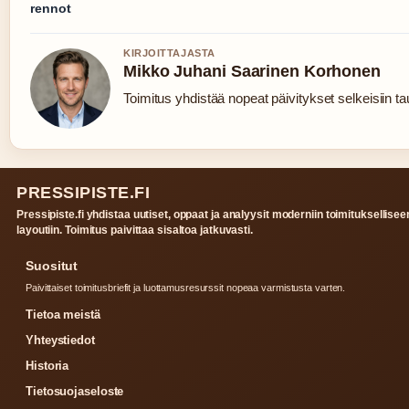
rennot
KIRJOITTAJASTA
Mikko Juhani Saarinen Korhonen
Toimitus yhdistää nopeat päivitykset selkeisiin tau
PRESSIPISTE.FI
Pressipiste.fi yhdistaa uutiset, oppaat ja analyysit moderniin toimituksellisee
layoutiin. Toimitus paivittaa sisaltoa jatkuvasti.
Suositut
Paivittaiset toimitusbriefit ja luottamusresurssit nopeaa varmistusta varten.
Tietoa meistä
Yhteystiedot
Historia
Tietosuojaseloste