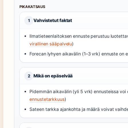
PIKAKATSAUS
Vahvistetut faktat
1
Ilmatieteenlaitoksen ennuste perustuu luotettav
virallinen sääpalvelu
)
Forecan lyhyen aikavälin (1–3 vrk) ennuste on er
Mikä on epäselvää
2
Pidemmän aikavälin (yli 5 vrk) ennusteissa voi
ennustetarkkuus
)
Sateen tarkka ajankohta ja määrä voivat vaihde