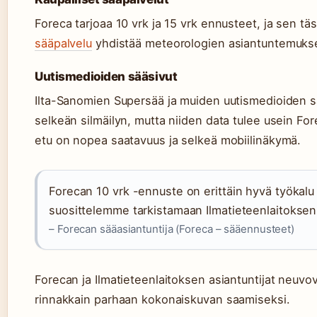
Foreca tarjoaa 10 vrk ja 15 vrk ennusteet, ja sen tä
sääpalvelu
yhdistää meteorologien asiantuntemukse
Uutismedioiden sääsivut
Ilta-Sanomien Supersää ja muiden uutismedioiden s
selkeän silmäilyn, mutta niiden data tulee usein Fore
etu on nopea saatavuus ja selkeä mobiilinäkymä.
Forecan 10 vrk -ennuste on erittäin hyvä työkalu 
suosittelemme tarkistamaan Ilmatieteenlaitoksen 
– Forecan sääasiantuntija (Foreca – sääennusteet)
Forecan ja Ilmatieteenlaitoksen asiantuntijat neuv
rinnakkain parhaan kokonaiskuvan saamiseksi.