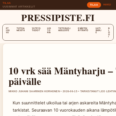
TILAA
HAKU
TILAA
UUSIMMAT ARTIKKELIT
PRESSIPISTE.FI
ET
TIETOA
YHTEYS
HIS
TIETOSUOJ
EVÄSTEK
UUTI
B
USI
MEISTÄ
TIEDOT
TO
ASELOSTE
ÄYTÄNTÖ
SKIRJ
L
VU
RIA
E
O
G
I
10 vrk sää Mäntyharju –
päivälle
MIKKO JUHANI SAARINEN KORHONEN • 2026-06-15 • TARKISTANUT LEO LEHTI
Kun suunnittelet ulkoilua tai arjen askareita Mänty
tarkistat. Seuraavan 10 vuorokauden aikana lämpötila