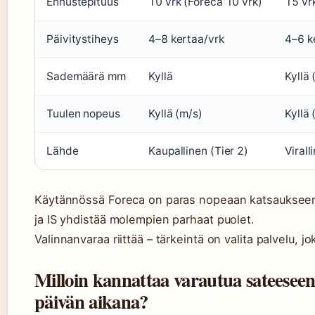
Ennustepituus
10 vrk (Foreca 10 vrk)
15 vrk
Päivitystiheys
4–8 kertaa/vrk
4–6 k
Sademäärä mm
Kyllä
Kyllä 
Tuulen nopeus
Kyllä (m/s)
Kyllä 
Lähde
Kaupallinen (Tier 2)
Virall
Käytännössä Foreca on paras nopeaan katsaukseen, I
ja IS yhdistää molempien parhaat puolet.
Valinnanvaraa riittää – tärkeintä on valita palvelu, 
Milloin kannattaa varautua sateesee
päivän aikana?