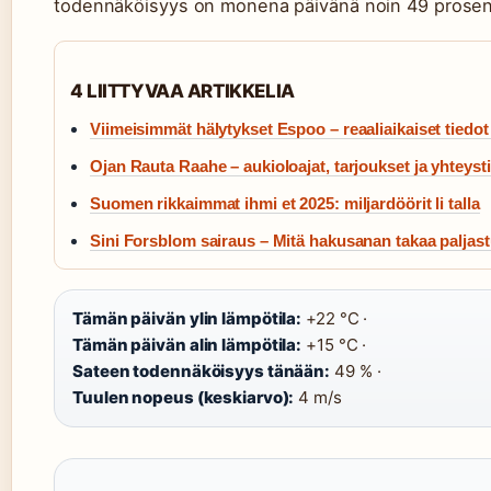
todennäköisyys on monena päivänä noin 49 prosent
4 LIITTYVAA ARTIKKELIA
Viimeisimmät hälytykset Espoo – reaaliaikaiset tiedot 
Ojan Rauta Raahe – aukioloajat, tarjoukset ja yhteyst
Suomen rikkaimmat ihmi et 2025: miljardöörit li talla
Sini Forsblom sairaus – Mitä hakusanan takaa paljas
Tämän päivän ylin lämpötila:
+22 °C ·
Tämän päivän alin lämpötila:
+15 °C ·
Sateen todennäköisyys tänään:
49 % ·
Tuulen nopeus (keskiarvo):
4 m/s