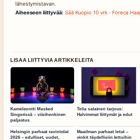
lähestymistavan.
Aiheeseen liittyvää:
Sää Kuopio 10 vrk
·
Foreca Haa
LISAA LIITTYVIA ARTIKKELEITA
Kameleontti Masked
Telia salainen tarjous:
Singerissä – viisihenkinen
Halvimmat liittymät ja edut
paljastus
Helsingin parhaat ravintolat
Maailman parhaat letut –
2026 – edulliset, uudet,
vinkit täydellisiin lettuihin