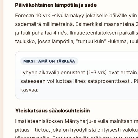
Päiväkohtainen lämpötila ja sade
Forecan 10 vrk -sivulla näkyy jokaiselle päivälle ylin
sademäärä millimetreinä. Esimerkiksi maanantaina 22
ja tuuli puhaltaa 4 m/s. Ilmatieteenlaitoksen paikall
taulukko, jossa lämpötila, ”tuntuu kuin” -lukema, tuu
MIKSI TÄMÄ ON TÄRKEÄÄ
Lyhyen aikavälin ennusteet (1–3 vrk) ovat erittäin
sateeseen voi luottaa lähes sataprosenttisesti
kasvaa.
Yleiskatsaus sääolosuhteisiin
Ilmatieteenlaitoksen Mäntyharju-sivulla mainitaan 
pituus – tietoa, joka on hyödyllistä erityisesti valo