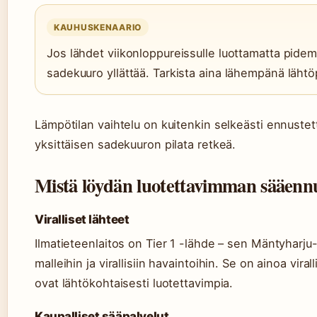
KAUHUSKENAARIO
Jos lähdet viikonloppureissulle luottamatta pid
sadekuuro yllättää. Tarkista aina lähempänä lähtö
Lämpötilan vaihtelu on kuitenkin selkeästi ennustetta
yksittäisen sadekuuron pilata retkeä.
Mistä löydän luotettavimman sääenn
Viralliset lähteet
Ilmatieteenlaitos on Tier 1 -lähde – sen Mäntyharju
malleihin ja virallisiin havaintoihin. Se on ainoa vir
ovat lähtökohtaisesti luotettavimpia.
Kaupalliset sääpalvelut