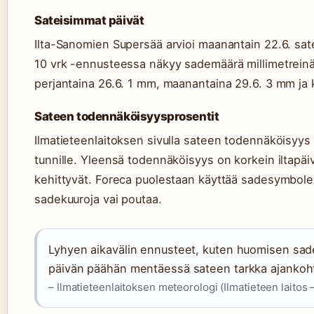
Sateisimmat päivät
Ilta-Sanomien Supersää arvioi maanantain 22.6. sa
10 vrk -ennusteessa näkyy sademäärä millimetreinä:
perjantaina 26.6. 1 mm, maanantaina 29.6. 3 mm ja k
Sateen todennäköisyysprosentit
Ilmatieteenlaitoksen sivulla sateen todennäköisyys 
tunnille. Yleensä todennäköisyys on korkein iltapäiv
kehittyvät. Foreca puolestaan käyttää sadesymbolei
sadekuuroja vai poutaa.
Lyhyen aikavälin ennusteet, kuten huomisen sade, 
päivän päähän mentäessä sateen tarkka ajankohta
– Ilmatieteenlaitoksen meteorologi (Ilmatieteen laitos