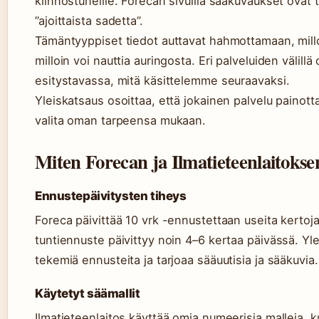
kiinnostuneille. Forecan sivuilla sääkuvaukset ovat tii
”ajoittaista sadetta”.
Tämäntyyppiset tiedot auttavat hahmottamaan, mill
milloin voi nauttia auringosta. Eri palveluiden välill
esitystavassa, mitä käsittelemme seuraavaksi.
Yleiskatsaus osoittaa, että jokainen palvelu painott
valita oman tarpeensa mukaan.
Miten Forecan ja Ilmatieteenlaitoksen
Ennustepäivitysten tiheys
Foreca päivittää 10 vrk -ennustettaan useita kerto
tuntiennuste päivittyy noin 4–6 kertaa päivässä. Yl
tekemiä ennusteita ja tarjoaa sääuutisia ja sääkuvia.
Käytetyt säämallit
Ilmatieteenlaitos käyttää omia numeerisia malleja, k