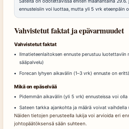
Sateita on odotettavissa eniten maanantaina 29.6. j
ennusteisiin voi luottaa, mutta yli 5 vrk eteenpäin 
Vahvistetut faktat ja epävarmuudet
Vahvistetut faktat
Ilmatieteenlaitoksen ennuste perustuu luotettaviin n
sääpalvelu)
Forecan lyhyen aikavälin (1–3 vrk) ennuste on eritt
Mikä on epäselvää
Pidemmän aikavälin (yli 5 vrk) ennusteissa voi oll
Sateen tarkka ajankohta ja määrä voivat vaihdella (
Näiden tietojen perusteella lukija voi arvioida eri 
johtopäätöksensä sään suhteen.