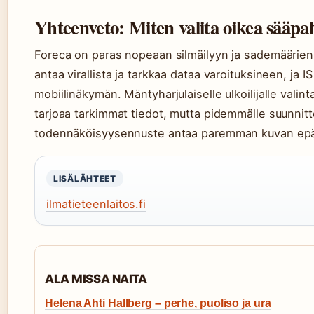
Yhteenveto: Miten valita oikea sääpal
Foreca on paras nopeaan silmäilyyn ja sademäärien
antaa virallista ja tarkkaa dataa varoituksineen, ja I
mobiilinäkymän. Mäntyharjulaiselle ulkoilijalle valint
tarjoaa tarkimmat tiedot, mutta pidemmälle suunnitte
todennäköisyysennuste antaa paremman kuvan epä
LISÄLÄHTEET
ilmatieteenlaitos.fi
ALA MISSA NAITA
Helena Ahti Hallberg – perhe, puoliso ja ura