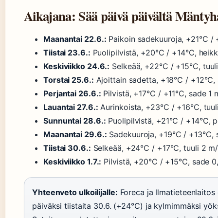
Aikajana: Sää päivä päivältä Mäntyh
Maanantai 22.6.:
Paikoin sadekuuroja, +21°C / +
Tiistai 23.6.:
Puolipilvistä, +20°C / +14°C, heikk
Keskiviikko 24.6.:
Selkeää, +22°C / +15°C, tuuli
Torstai 25.6.:
Ajoittain sadetta, +18°C / +12°C
Perjantai 26.6.:
Pilvistä, +17°C / +11°C, sade 1 
Lauantai 27.6.:
Aurinkoista, +23°C / +16°C, tuul
Sunnuntai 28.6.:
Puolipilvistä, +21°C / +14°C, p
Maanantai 29.6.:
Sadekuuroja, +19°C / +13°C, 
Tiistai 30.6.:
Selkeää, +24°C / +17°C, tuuli 2 m/
Keskiviikko 1.7.:
Pilvistä, +20°C / +15°C, sade 0
Yhteenveto ulkoilijalle:
Foreca ja Ilmatieteenlaito
päiväksi tiistaita 30.6. (+24°C) ja kylmimmäksi yöks