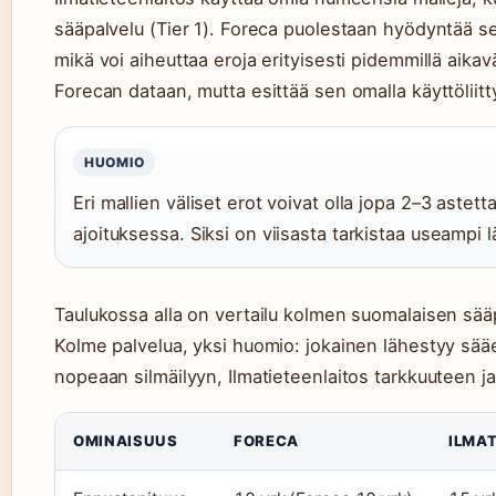
sääpalvelu (Tier 1). Foreca puolestaan hyödyntää sek
mikä voi aiheuttaa eroja erityisesti pidemmillä aika
Forecan dataan, mutta esittää sen omalla käyttöliitt
HUOMIO
Eri mallien väliset erot voivat olla jopa 2–3 astet
ajoituksessa. Siksi on viisasta tarkistaa useampi 
Taulukossa alla on vertailu kolmen suomalaisen sää
Kolme palvelua, yksi huomio: jokainen lähestyy sääe
nopeaan silmäilyyn, Ilmatieteenlaitos tarkkuuteen ja
OMINAISUUS
FORECA
ILMA