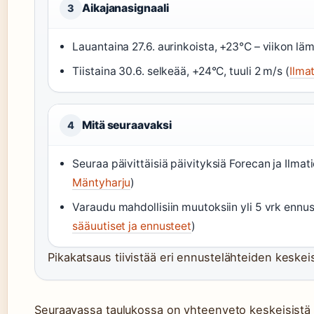
Aikajanasignaali
3
Lauantaina 27.6. aurinkoista, +23°C – viikon lä
Tiistaina 30.6. selkeää, +24°C, tuuli 2 m/s (
Ilma
Mitä seuraavaksi
4
Seuraa päivittäisiä päivityksiä Forecan ja Ilmati
Mäntyharju
)
Varaudu mahdollisiin muutoksiin yli 5 vrk ennus
sääuutiset ja ennusteet
)
Pikakatsaus tiivistää eri ennustelähteiden keske
Seuraavassa taulukossa on yhteenveto keskeisistä 