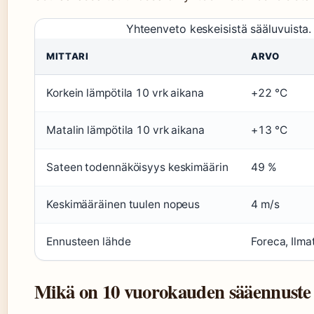
Yhteenveto keskeisistä sääluvuista.
MITTARI
ARVO
Korkein lämpötila 10 vrk aikana
+22 °C
Matalin lämpötila 10 vrk aikana
+13 °C
Sateen todennäköisyys keskimäärin
49 %
Keskimääräinen tuulen nopeus
4 m/s
Ennusteen lähde
Foreca, Ilmat
Mikä on 10 vuorokauden sääennuste