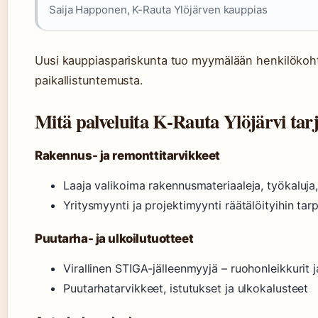
Saija Happonen, K-Rauta Ylöjärven kauppias
Uusi kauppiaspariskunta tuo myymälään henkilökohta
paikallistuntemusta.
Mitä palveluita K-Rauta Ylöjärvi tar
Rakennus- ja remonttitarvikkeet
Laaja valikoima rakennusmateriaaleja, työkaluja,
Yritysmyynti ja projektimyynti räätälöityihin tarp
Puutarha- ja ulkoilutuotteet
Virallinen STIGA-jälleenmyyjä – ruohonleikkurit
Puutarhatarvikkeet, istutukset ja ulkokalusteet