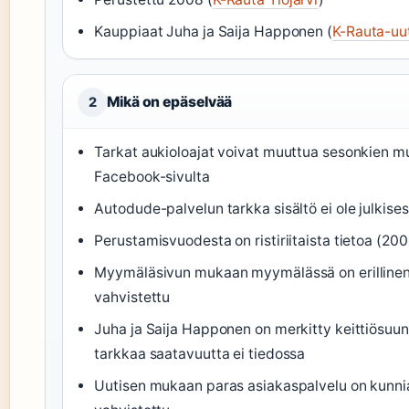
Kauppiaat Juha ja Saija Happonen (
K-Rauta-uu
Mikä on epäselvää
2
Tarkat aukioloajat voivat muuttua sesonkien mu
Facebook-sivulta
Autodude-palvelun tarkka sisältö ei ole julkises
Perustamisvuodesta on ristiriitaista tietoa (20
Myymäläsivun mukaan myymälässä on erillinen k
vahvistettu
Juha ja Saija Happonen on merkitty keittiösuunn
tarkkaa saatavuutta ei tiedossa
Uutisen mukaan paras asiakaspalvelu on kunnia-