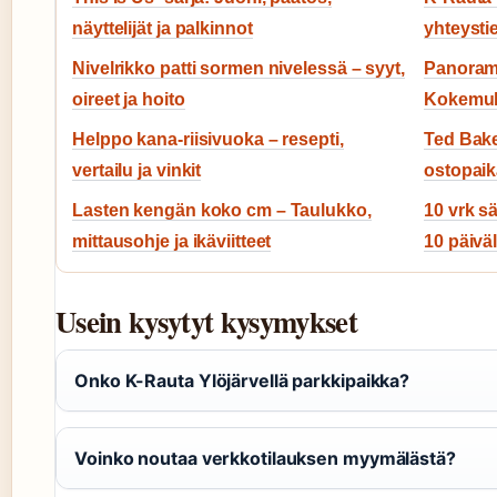
näyttelijät ja palkinnot
yhteystie
Nivelrikko patti sormen nivelessä – syyt,
Panoram
oireet ja hoito
Kokemuks
Helppo kana-riisivuoka – resepti,
Ted Bake
vertailu ja vinkit
ostopai
Lasten kengän koko cm – Taulukko,
10 vrk s
mittausohje ja ikäviitteet
10 päiväl
Usein kysytyt kysymykset
Onko K-Rauta Ylöjärvellä parkkipaikka?
Voinko noutaa verkkotilauksen myymälästä?