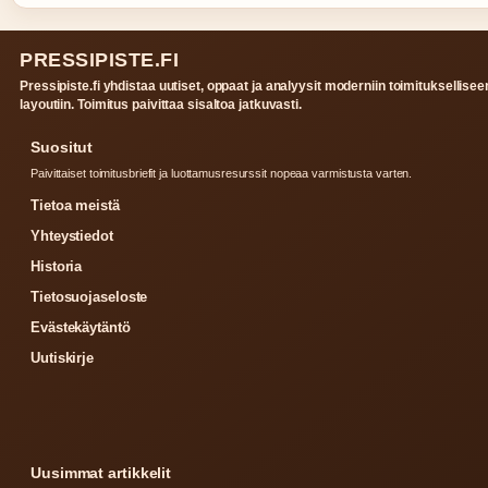
PRESSIPISTE.FI
Pressipiste.fi yhdistaa uutiset, oppaat ja analyysit moderniin toimituksellisee
layoutiin. Toimitus paivittaa sisaltoa jatkuvasti.
Suositut
Paivittaiset toimitusbriefit ja luottamusresurssit nopeaa varmistusta varten.
Tietoa meistä
Yhteystiedot
Historia
Tietosuojaseloste
Evästekäytäntö
Uutiskirje
Uusimmat artikkelit