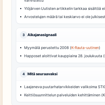
vahvistettu
Ylöjärven Uutisten artikkelin tarkkaa sisältöä ei
Arvostelujen määrä tai keskiarvo ei ole julkises
Aikajanasignaali
3
Myymälä perustettu 2008 (
K-Rauta-uutinen
)
Happoset aloittivat kauppiaina 28. joulukuuta 
Mitä seuraavaksi
4
Laajeneva puutarhatarvikkeiden valikoima STIG
Keittiösuunnittelun palveluiden kehittäminen (K