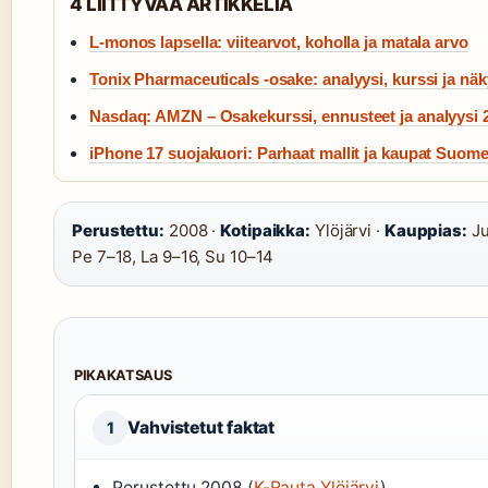
4 LIITTYVAA ARTIKKELIA
L-monos lapsella: viitearvot, koholla ja matala arvo
Tonix Pharmaceuticals -osake: analyysi, kurssi ja nä
Nasdaq: AMZN – Osakekurssi, ennusteet ja analyysi 
iPhone 17 suojakuori: Parhaat mallit ja kaupat Suom
Perustettu:
2008 ·
Kotipaikka:
Ylöjärvi ·
Kauppias:
Ju
Pe 7–18, La 9–16, Su 10–14
PIKAKATSAUS
Vahvistetut faktat
1
Perustettu 2008 (
K-Rauta Ylöjärvi
)