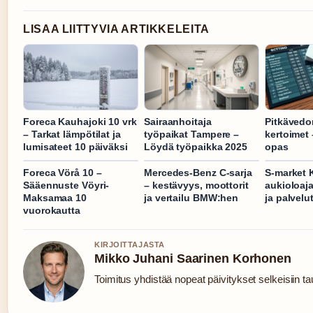
LISAA LIITTYVIA ARTIKKELEITA
Foreca Kauhajoki 10 vrk
Sairaanhoitaja
Pitkävedo
– Tarkat lämpötilat ja
työpaikat Tampere –
kertoimet –
lumisateet 10 päiväksi
Löydä työpaikka 2025
opas
Foreca Vörå 10 –
Mercedes-Benz C-sarja
S-market 
Sääennuste Vöyri-
– kestävyys, moottorit
aukioloaja
Maksamaa 10
ja vertailu BMW:hen
ja palvelu
vuorokautta
KIRJOITTAJASTA
Mikko Juhani Saarinen Korhonen
Toimitus yhdistää nopeat päivitykset selkeisiin tau