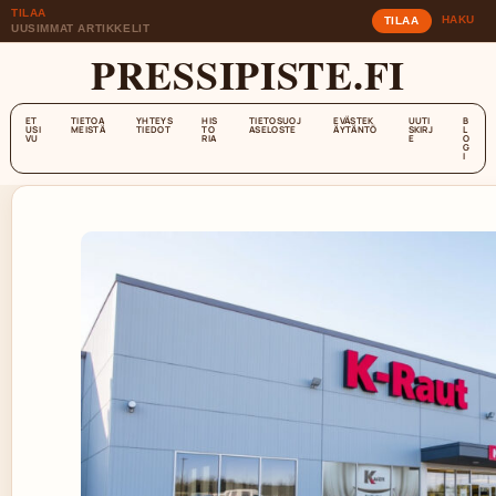
TILAA
HAKU
TILAA
UUSIMMAT ARTIKKELIT
PRESSIPISTE.FI
ET
TIETOA
YHTEYS
HIS
TIETOSUOJ
EVÄSTEK
UUTI
B
USI
MEISTÄ
TIEDOT
TO
ASELOSTE
ÄYTÄNTÖ
SKIRJ
L
VU
RIA
E
O
G
I