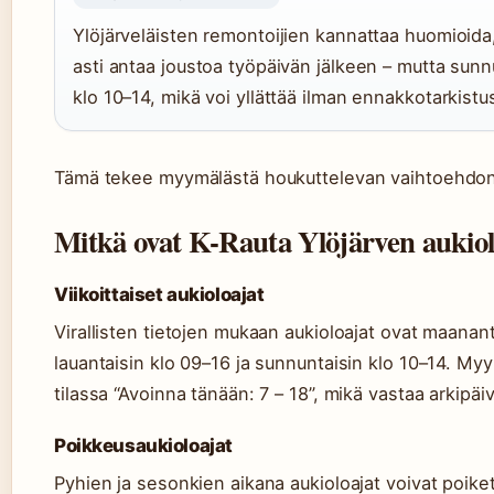
Ylöjärveläisten remontoijien kannattaa huomioida,
asti antaa joustoa työpäivän jälkeen – mutta sun
klo 10–14, mikä voi yllättää ilman ennakkotarkistu
Tämä tekee myymälästä houkuttelevan vaihtoehdon pai
Mitkä ovat K-Rauta Ylöjärven aukiol
Viikoittaiset aukioloajat
Virallisten tietojen mukaan aukioloajat ovat maanant
lauantaisin klo 09–16 ja sunnuntaisin klo 10–14. Myy
tilassa “Avoinna tänään: 7 – 18”, mikä vastaa arkipäi
Poikkeusaukioloajat
Pyhien ja sesonkien aikana aukioloajat voivat poike