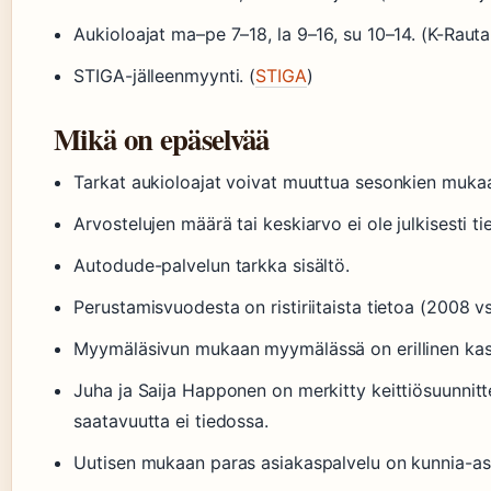
Aukioloajat ma–pe 7–18, la 9–16, su 10–14. (K-Rauta
STIGA-jälleenmyynti. (
STIGA
)
Mikä on epäselvää
Tarkat aukioloajat voivat muuttua sesonkien muka
Arvostelujen määrä tai keskiarvo ei ole julkisesti t
Autodude-palvelun tarkka sisältö.
Perustamisvuodesta on ristiriitaista tietoa (2008 v
Myymäläsivun mukaan myymälässä on erillinen kassa
Juha ja Saija Happonen on merkitty keittiösuunnitt
saatavuutta ei tiedossa.
Uutisen mukaan paras asiakaspalvelu on kunnia-asia