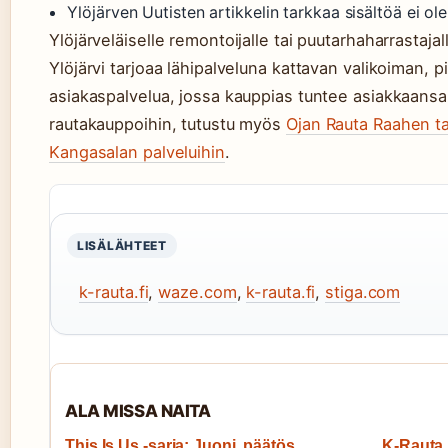
Ylöjärven Uutisten artikkelin tarkkaa sisältöä ei ole
Ylöjärveläiselle remontoijalle tai puutarhaharrastajal
Ylöjärvi tarjoaa lähipalveluna kattavan valikoiman, pi
asiakaspalvelua, jossa kauppias tuntee asiakkaansa.
rautakauppoihin, tutustu myös
Ojan Rauta Raahen t
Kangasalan palveluihin
.
LISÄLÄHTEET
k-rauta.fi
,
waze.com
,
k-rauta.fi
,
stiga.com
ALA MISSA NAITA
This Is Us -sarja: Juoni, päätös,
K-Rauta 