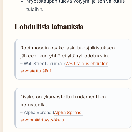
Kryptokaupan tuleva volyymi ja sen vaikutus
tuloihin.
Lohdullisia lainauksia
Robinhoodin osake laski tulosjulkistuksen
jälkeen, kun yhtiö ei yltänyt odotuksiin.
– Wall Street Journal (
WSJ, talouslehdistön
arvostettu ääni
)
Osake on yliarvostettu fundamenttien
perusteella.
– Alpha Spread (
Alpha Spread,
arvonmääritystyökalu
)