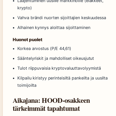
Laajentuminen uusille markkinoille (eläkkeet,
krypto)
Vahva brändi nuorten sijoittajien keskuudessa
Alhainen kynnys aloittaa sijoittaminen
Huonot puolet
Korkea arvostus (P/E 44,61)
Sääntelyriskit ja mahdolliset oikeusjutut
Tulot riippuvaisia kryptovaluuttavolyymistä
Kilpailu kiristyy perinteisiltä pankeilta ja uusilta
toimijoilta
Aikajana: HOOD-osakkeen
tärkeimmät tapahtumat