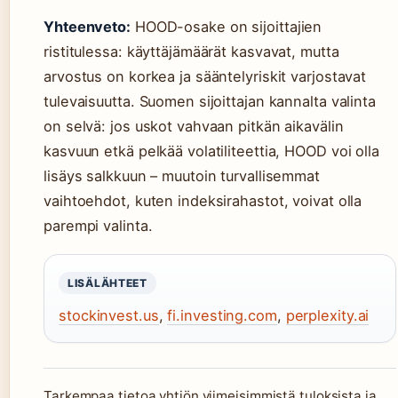
Yhteenveto:
HOOD-osake on sijoittajien
ristitulessa: käyttäjämäärät kasvavat, mutta
arvostus on korkea ja sääntelyriskit varjostavat
tulevaisuutta. Suomen sijoittajan kannalta valinta
on selvä: jos uskot vahvaan pitkän aikavälin
kasvuun etkä pelkää volatiliteettia, HOOD voi olla
lisäys salkkuun – muutoin turvallisemmat
vaihtoehdot, kuten indeksirahastot, voivat olla
parempi valinta.
LISÄLÄHTEET
stockinvest.us
,
fi.investing.com
,
perplexity.ai
Tarkempaa tietoa yhtiön viimeisimmistä tuloksista ja