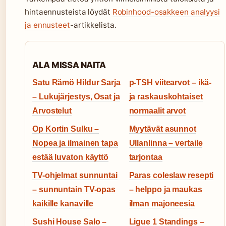
hintaennusteista löydät
Robinhood-osakkeen analyysi
ja ennusteet
-artikkelista.
ALA MISSA NAITA
Satu Rämö Hildur Sarja
p-TSH viitearvot – ikä-
– Lukujärjestys, Osat ja
ja raskauskohtaiset
Arvostelut
normaalit arvot
Op Kortin Sulku –
Myytävät asunnot
Nopea ja ilmainen tapa
Ullanlinna – vertaile
estää luvaton käyttö
tarjontaa
TV-ohjelmat sunnuntai
Paras coleslaw resepti
– sunnuntain TV-opas
– helppo ja maukas
kaikille kanaville
ilman majoneesia
Sushi House Salo –
Ligue 1 Standings –