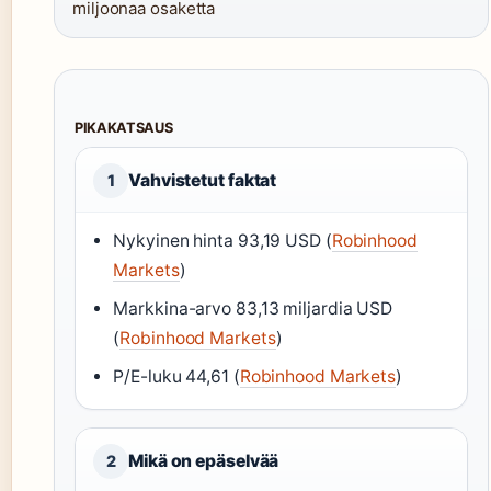
miljoonaa osaketta
PIKAKATSAUS
Vahvistetut faktat
1
Nykyinen hinta 93,19 USD (
Robinhood
Markets
)
Markkina-arvo 83,13 miljardia USD
(
Robinhood Markets
)
P/E-luku 44,61 (
Robinhood Markets
)
Mikä on epäselvää
2