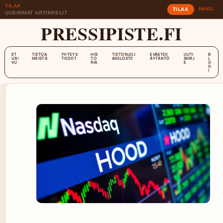
TILAA
HAKU
TILAA
UUSIMMAT ARTIKKELIT
PRESSIPISTE.FI
ET
TIETOA
YHTEYS
HIS
TIETOSUOJ
EVÄSTEK
UUTI
B
USI
MEISTÄ
TIEDOT
TO
ASELOSTE
ÄYTÄNTÖ
SKIRJ
L
VU
RIA
E
O
G
I