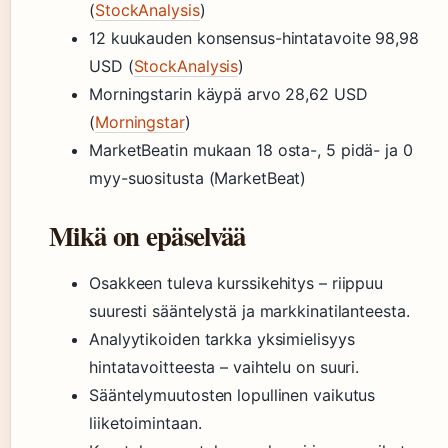
(
StockAnalysis
)
12 kuukauden konsensus-hintatavoite 98,98
USD (
StockAnalysis
)
Morningstarin käypä arvo 28,62 USD
(
Morningstar
)
MarketBeatin mukaan 18 osta-, 5 pidä- ja 0
myy-suositusta (MarketBeat)
Mikä on epäselvää
Osakkeen tuleva kurssikehitys – riippuu
suuresti sääntelystä ja markkinatilanteesta.
Analyytikoiden tarkka yksimielisyys
hintatavoitteesta – vaihtelu on suuri.
Sääntelymuutosten lopullinen vaikutus
liiketoimintaan.