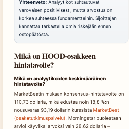
Yhteenveto:
Analyytikot suhtautuvat
varovaisen positiivisesti, mutta arvostus on
korkea suhteessa fundamentteihin. Sijoittajan
kannattaa tarkastella omia riskejään ennen
ostopäätöstä.
Mikä on HOOD-osakkeen
hintatavoite?
Mikä on analyytikoiden keskimääräinen
hintatavoite?
MarketBeatin mukaan konsensus-hintatavoite on
110,73 dollaria, mikä edustaa noin 18,8 %:n
nousuvaraa 93,19 dollarin kurssista
MarketBeat
(osaketutkimuspalvelu)
. Morningstar puolestaan
arvioi käyväksi arvoksi vain 28,62 dollaria –