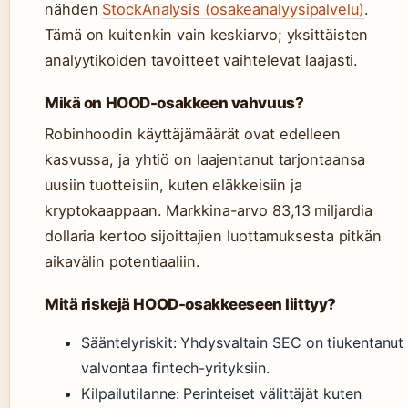
nähden
StockAnalysis (osakeanalyysipalvelu)
.
Tämä on kuitenkin vain keskiarvo; yksittäisten
analyytikoiden tavoitteet vaihtelevat laajasti.
Mikä on HOOD-osakkeen vahvuus?
Robinhoodin käyttäjämäärät ovat edelleen
kasvussa, ja yhtiö on laajentanut tarjontaansa
uusiin tuotteisiin, kuten eläkkeisiin ja
kryptokaappaan. Markkina-arvo 83,13 miljardia
dollaria kertoo sijoittajien luottamuksesta pitkän
aikavälin potentiaaliin.
Mitä riskejä HOOD-osakkeeseen liittyy?
Sääntelyriskit: Yhdysvaltain SEC on tiukentanut
valvontaa fintech-yrityksiin.
Kilpailutilanne: Perinteiset välittäjät kuten