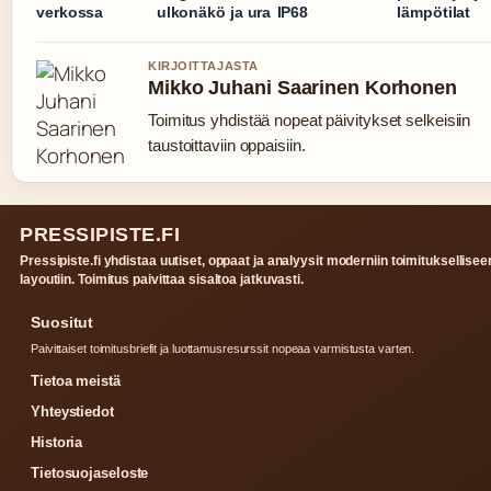
verkossa
ulkonäkö ja ura
IP68
lämpötilat
KIRJOITTAJASTA
Mikko Juhani Saarinen Korhonen
Toimitus yhdistää nopeat päivitykset selkeisiin
taustoittaviin oppaisiin.
PRESSIPISTE.FI
Pressipiste.fi yhdistaa uutiset, oppaat ja analyysit moderniin toimituksellisee
layoutiin. Toimitus paivittaa sisaltoa jatkuvasti.
Suositut
Paivittaiset toimitusbriefit ja luottamusresurssit nopeaa varmistusta varten.
Tietoa meistä
Yhteystiedot
Historia
Tietosuojaseloste