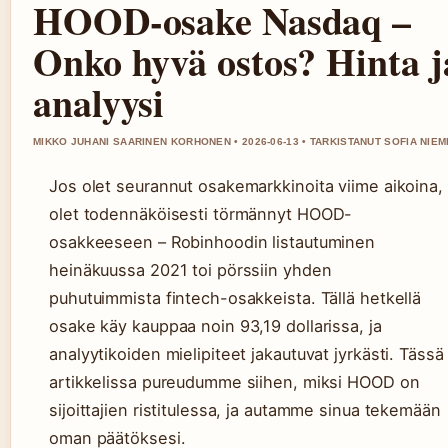
HOOD-osake Nasdaq –
Onko hyvä ostos? Hinta j
analyysi
MIKKO JUHANI SAARINEN KORHONEN • 2026-06-13 • TARKISTANUT SOFIA NIEM
Jos olet seurannut osakemarkkinoita viime aikoina,
olet todennäköisesti törmännyt HOOD-
osakkeeseen – Robinhoodin listautuminen
heinäkuussa 2021 toi pörssiin yhden
puhutuimmista fintech-osakkeista. Tällä hetkellä
osake käy kauppaa noin 93,19 dollarissa, ja
analyytikoiden mielipiteet jakautuvat jyrkästi. Tässä
artikkelissa pureudumme siihen, miksi HOOD on
sijoittajien ristitulessa, ja autamme sinua tekemään
oman päätöksesi.