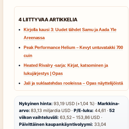
4 LIITTYVAA ARTIKKELIA
Kirjolla kausi 3: Uudet tähdet Samu ja Aada Yle
Areenassa
Peak Performance Helium – Kevyt untuvatakki 700
cuin
Heated Rivalry -sarja: Kirjat, katsominen ja
lukujärjestys | Opas
Jali ja suklaatehdas rooleissa – Opas näyttelijöistä
Nykyinen hinta:
93,19 USD (+1,04 %) ·
Markkina-
arvo:
83,13 miljardia USD ·
P/E-luku:
44,61 ·
52
viikon vaihteluväli:
63,52 – 153,86 USD ·
Päivittäinen kaupankäyntivolyymi:
33,04