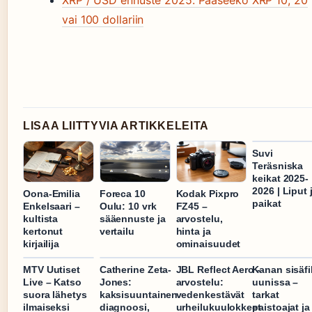
XRP / USD ennuste 2025: Pääseekö XRP 10, 20
vai 100 dollariin
LISAA LIITTYVIA ARTIKKELEITA
Suvi
Teräsniska
keikat 2025-
2026 | Liput 
Oona-Emilia
Foreca 10
Kodak Pixpro
paikat
Enkelsaari –
Oulu: 10 vrk
FZ45 –
kultista
sääennuste ja
arvostelu,
kertonut
vertailu
hinta ja
kirjailija
ominaisuudet
MTV Uutiset
Catherine Zeta-
JBL Reflect Aero -
Kanan sisäfi
Live – Katso
Jones:
arvostelu:
uunissa –
suora lähetys
kaksisuuntainen
vedenkestävät
tarkat
ilmaiseksi
diagnoosi,
urheilukuulokkeet
paistoajat ja