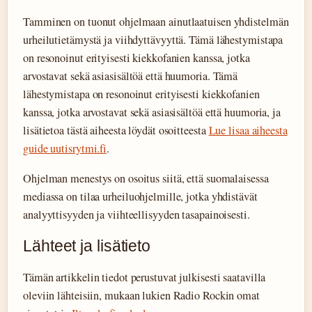
Tamminen on tuonut ohjelmaan ainutlaatuisen yhdistelmän
urheilutietämystä ja viihdyttävyyttä. Tämä lähestymistapa
on resonoinut erityisesti kiekkofanien kanssa, jotka
arvostavat sekä asiasisältöä että huumoria. Tämä
lähestymistapa on resonoinut erityisesti kiekkofanien
kanssa, jotka arvostavat sekä asiasisältöä että huumoria, ja
lisätietoa tästä aiheesta löydät osoitteesta
Lue lisaa aiheesta
guide uutisrytmi.fi
.
Ohjelman menestys on osoitus siitä, että suomalaisessa
mediassa on tilaa urheiluohjelmille, jotka yhdistävät
analyyttisyyden ja viihteellisyyden tasapainoisesti.
Lähteet ja lisätieto
Tämän artikkelin tiedot perustuvat julkisesti saatavilla
oleviin lähteisiin, mukaan lukien Radio Rockin omat