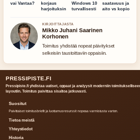
vai Vantaa?
korjaus
Windows 10
saatavuus ja
harjoituksin
turvallisesti
aito vs kopio
KIRJOITTAJASTA
Mikko Juhani Saarinen
Korhonen
Toimitus yhdistää nopeat päivitykset
selkeisiin taustoittaviin oppaisiin.
PRESSIPISTE.FI
Pressipiste.fi yhdistaa uutiset, oppaat ja analyysit moderniin toimituksellisee
layoutiin. Toimitus paivittaa sisaltoa jatkuvasti.
Suositut
Paivittaiset toimitusbriefit ja luottamusresurssit nopeaa varmistusta varten.
Tietoa meistä
Yhteystiedot
Historia