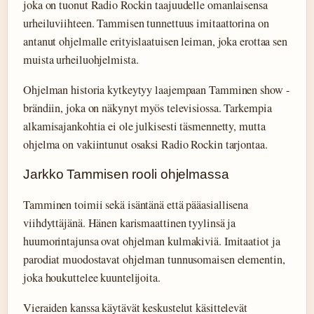
joka on tuonut Radio Rockin taajuudelle omanlaisensa
urheiluviihteen. Tammisen tunnettuus imitaattorina on
antanut ohjelmalle erityislaatuisen leiman, joka erottaa sen
muista urheiluohjelmista.
Ohjelman historia kytkeytyy laajempaan Tamminen show -
brändiin, joka on näkynyt myös televisiossa. Tarkempia
alkamisajankohtia ei ole julkisesti täsmennetty, mutta
ohjelma on vakiintunut osaksi Radio Rockin tarjontaa.
Jarkko Tammisen rooli ohjelmassa
Tamminen toimii sekä isäntänä että pääasiallisena
viihdyttäjänä. Hänen karismaattinen tyylinsä ja
huumorintajunsa ovat ohjelman kulmakiviä. Imitaatiot ja
parodiat muodostavat ohjelman tunnusomaisen elementin,
joka houkuttelee kuuntelijoita.
Vieraiden kanssa käytävät keskustelut käsittelevät