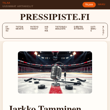
TILAA
HAKU
TILAA
UUSIMMAT ARTIKKELIT
PRESSIPISTE.FI
ET
TIETOA
YHTEYS
HIS
TIETOSUOJ
EVÄSTEK
UUTI
B
USI
MEISTÄ
TIEDOT
TO
ASELOSTE
ÄYTÄNTÖ
SKIRJ
L
VU
RIA
E
O
G
I
Jarkko Tamminen