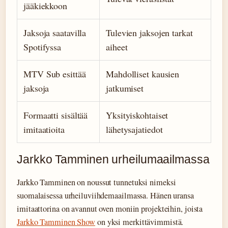
jääkiekkoon
Jaksoja saatavilla
Tulevien jaksojen tarkat
Spotifyssa
aiheet
MTV Sub esittää
Mahdolliset kausien
jaksoja
jatkumiset
Formaatti sisältää
Yksityiskohtaiset
imitaatioita
lähetysajatiedot
Jarkko Tamminen urheilumaailmassa
Jarkko Tamminen on noussut tunnetuksi nimeksi
suomalaisessa urheiluviihdemaailmassa. Hänen uransa
imitaattorina on avannut oven moniin projekteihin, joista
Jarkko Tamminen Show
on yksi merkittävimmistä.