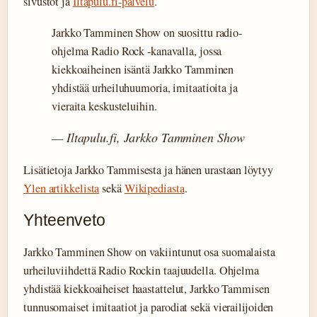
sivustot ja
Iltapulu.fi-palvelu
.
Jarkko Tamminen Show on suosittu radio-
ohjelma Radio Rock -kanavalla, jossa
kiekkoaiheinen isäntä Jarkko Tamminen
yhdistää urheiluhuumoria, imitaatioita ja
vieraita keskusteluihin.
— Iltapulu.fi, Jarkko Tamminen Show
Lisätietoja Jarkko Tammisesta ja hänen urastaan löytyy
Ylen artikkelista
sekä
Wikipediasta
.
Yhteenveto
Jarkko Tamminen Show on vakiintunut osa suomalaista
urheiluviihdettä Radio Rockin taajuudella. Ohjelma
yhdistää kiekkoaiheiset haastattelut, Jarkko Tammisen
tunnusomaiset imitaatiot ja parodiat sekä vierailijoiden