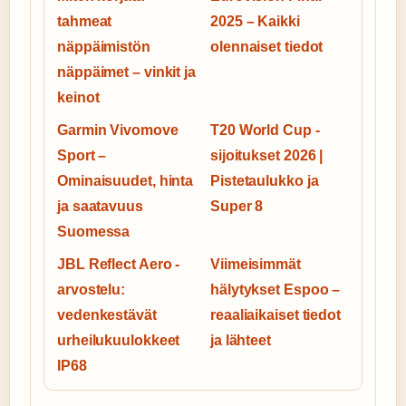
tahmeat
2025 – Kaikki
näppäimistön
olennaiset tiedot
näppäimet – vinkit ja
keinot
Garmin Vivomove
T20 World Cup -
Sport –
sijoitukset 2026 |
Ominaisuudet, hinta
Pistetaulukko ja
ja saatavuus
Super 8
Suomessa
JBL Reflect Aero -
Viimeisimmät
arvostelu:
hälytykset Espoo –
vedenkestävät
reaaliaikaiset tiedot
urheilukuulokkeet
ja lähteet
IP68