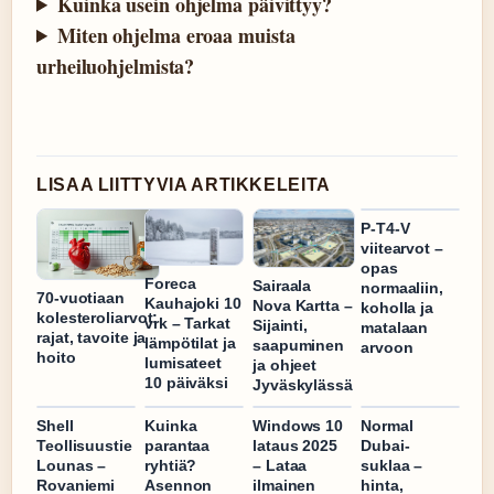
Kuinka usein ohjelma päivittyy?
Miten ohjelma eroaa muista
urheiluohjelmista?
LISAA LIITTYVIA ARTIKKELEITA
P-T4-V
viitearvot –
opas
Foreca
Sairaala
normaaliin,
70-vuotiaan
Kauhajoki 10
Nova Kartta –
koholla ja
kolesteroliarvot:
vrk – Tarkat
Sijainti,
matalaan
rajat, tavoite ja
lämpötilat ja
saapuminen
arvoon
hoito
lumisateet
ja ohjeet
10 päiväksi
Jyväskylässä
Shell
Kuinka
Windows 10
Normal
Teollisuustie
parantaa
lataus 2025
Dubai-
Lounas –
ryhtiä?
– Lataa
suklaa –
Rovaniemi
Asennon
ilmainen
hinta,