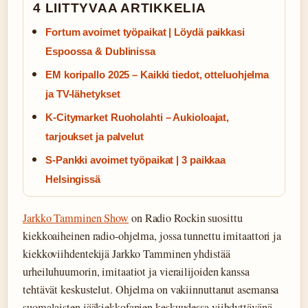
4 LIITTYVAA ARTIKKELIA
Fortum avoimet työpaikat | Löydä paikkasi
Espoossa & Dublinissa
EM koripallo 2025 – Kaikki tiedot, otteluohjelma
ja TV-lähetykset
K-Citymarket Ruoholahti – Aukioloajat,
tarjoukset ja palvelut
S-Pankki avoimet työpaikat | 3 paikkaa
Helsingissä
Jarkko Tamminen Show
on Radio Rockin suosittu
kiekkoaiheinen radio-ohjelma, jossa tunnettu imitaattori ja
kiekkoviihdentekijä Jarkko Tamminen yhdistää
urheiluhuumorin, imitaatiot ja vierailijoiden kanssa
tehtävät keskustelut. Ohjelma on vakiinnuttanut asemansa
suomalaisten jääkiekkofanien keskuudessa viihdyttävänä