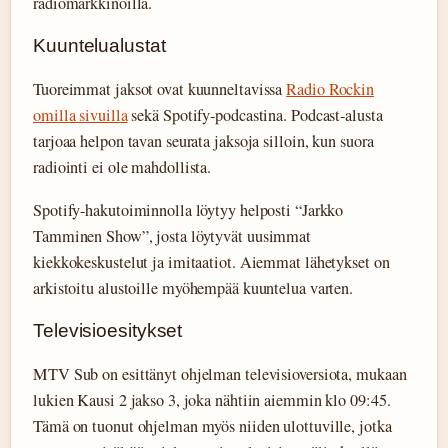
radiomarkkinoilla.
Kuuntelualustat
Tuoreimmat jaksot ovat kuunneltavissa
Radio Rockin
omilla sivuilla
sekä Spotify-podcastina. Podcast-alusta
tarjoaa helpon tavan seurata jaksoja silloin, kun suora
radiointi ei ole mahdollista.
Spotify-hakutoiminnolla löytyy helposti “Jarkko
Tamminen Show”, josta löytyvät uusimmat
kiekkokeskustelut ja imitaatiot. Aiemmat lähetykset on
arkistoitu alustoille myöhempää kuuntelua varten.
Televisioesitykset
MTV Sub on esittänyt ohjelman televisioversiota, mukaan
lukien Kausi 2 jakso 3, joka nähtiin aiemmin klo 09:45.
Tämä on tuonut ohjelman myös niiden ulottuville, jotka