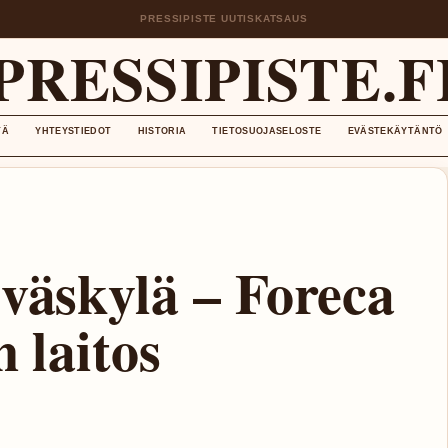
PRESSIPISTE UUTISKATSAUS
PRESSIPISTE.F
TÄ
YHTEYSTIEDOT
HISTORIA
TIETOSUOJASELOSTE
EVÄSTEKÄYTÄNTÖ
yväskylä – Foreca
n laitos