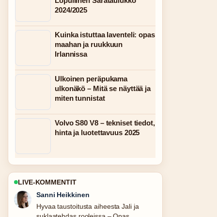
Lopullinen Sarataulukko
2024/2025
Kuinka istuttaa laventeli: opas
maahan ja ruukkuun
Irlannissa
Ulkoinen peräpukama
ulkonäkö – Mitä se näyttää ja
miten tunnistat
Volvo S80 V8 – tekniset tiedot,
hinta ja luotettavuus 2025
LIVE-KOMMENTIT
Mikael Laine
Raportointi Vero Moda Curve: Koot,
tyyli ja ostopaikat...-aiheesta tuntuu