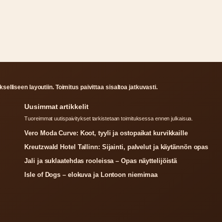
selliseen layoutiin. Toimitus paivittaa sisaltoa jatkuvasti.
Uusimmat artikkelit
Tuoreimmat uutispaivitykset tarkistetaan toimituksessa ennen julkaisua.
Vero Moda Curve: Koot, tyyli ja ostopaikat kurvikkaille
Kreutzwald Hotel Tallinn: Sijainti, palvelut ja käytännön opas
Jali ja suklaatehdas rooleissa – Opas näyttelijöistä
Isle of Dogs – elokuva ja Lontoon niemimaa