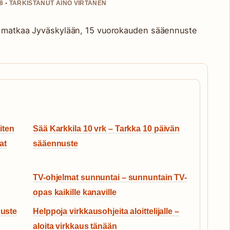
8 • TARKISTANUT AINO VIRTANEN
ai matkaa Jyväskylään, 15 vuorokauden sääennuste
Miten
Sää Karkkila 10 vrk – Tarkka 10 päivän
at
sääennuste
TV-ohjelmat sunnuntai – sunnuntain TV-
opas kaikille kanaville
nuste
Helppoja virkkausohjeita aloittelijalle –
aloita virkkaus tänään