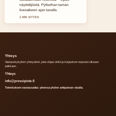
luotettavalta ja helppolukuiselta.
4 MIN SITTEN
Yhteys
Vastauskykyinen yhteystiski, joka ohjaa vinkit ja korjaukset nopeasti oikeaan
paikkaan.
Yhteys
info@pressipiste.fi
Toimituksen vastausaika: yleensa yhden arkipaivan sisalla.