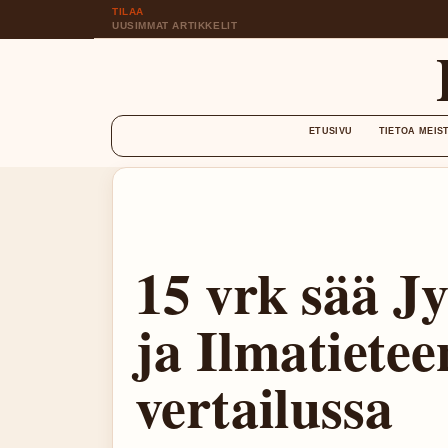
TILAA
UUSIMMAT ARTIKKELIT
ETUSIVU
TIETOA MEIS
15 vrk sää J
ja Ilmatietee
vertailussa