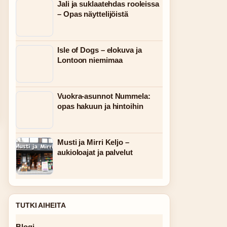
Jali ja suklaatehdas rooleissa
– Opas näyttelijöistä
Isle of Dogs – elokuva ja
Lontoon niemimaa
Vuokra-asunnot Nummela:
opas hakuun ja hintoihin
Musti ja Mirri Keljo –
aukioloajat ja palvelut
TUTKI AIHEITA
Blogi