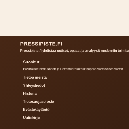
PRESSIPISTE.FI
Pressipiste.fi yhdistaa uutiset, oppaat ja analyysit moderniin toimituk
Suositut
Paivittaiset toimitusbriefit ja luottamusresurssit nopeaa varmistusta varten.
Tietoa meistä
Yhteystiedot
Historia
Tietosuojaseloste
Evästekäytäntö
Uutiskirje