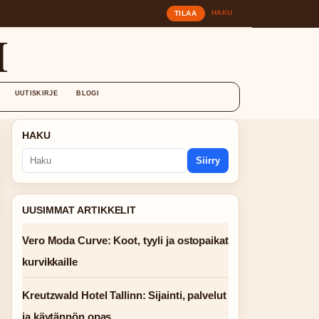
HAKU
TILAA
I
UUTISKIRJE
BLOGI
HAKU
Siirry
UUSIMMAT ARTIKKELIT
Vero Moda Curve: Koot, tyyli ja ostopaikat
kurvikkaille
Kreutzwald Hotel Tallinn: Sijainti, palvelut
ja käytännön opas