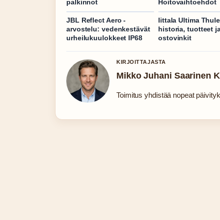
palkinnot
Hoitovaihtoehdot
JBL Reflect Aero -
Iittala Ultima Thule
arvostelu: vedenkestävät
historia, tuotteet j
urheilukuulokkeet IP68
ostovinkit
KIRJOITTAJASTA
Mikko Juhani Saarinen 
Toimitus yhdistää nopeat päivityks