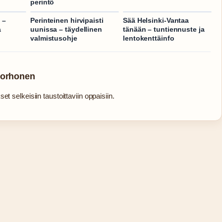
perintö
 –
Perinteinen hirvipaisti
Sää Helsinki-Vantaa
a
uunissa – täydellinen
tänään – tuntiennuste ja
valmistusohje
lentokenttäinfo
Korhonen
et selkeisiin taustoittaviin oppaisiin.