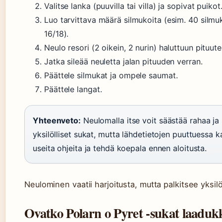
Valitse lanka (puuvilla tai villa) ja sopivat puikot
Luo tarvittava määrä silmukoita (esim. 40 silm
16/18).
Neulo resori (2 oikein, 2 nurin) haluttuun pituute
Jatka sileää neuletta jalan pituuden verran.
Päättele silmukat ja ompele saumat.
Päättele langat.
Yhteenveto:
Neulomalla itse voit säästää rahaa ja
yksilölliset sukat, mutta lähdetietojen puuttuessa 
useita ohjeita ja tehdä koepala ennen aloitusta.
Neulominen vaatii harjoitusta, mutta palkitsee yksilöll
Ovatko Polarn o Pyret -sukat laaduk