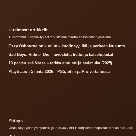
Uusimmat artikkelit
Tuoreimmat uutispaivitykset tarkistetaan toimituksessa ennen julkaisua.
Ozzy Osbourne on kuollut – kuolinsyy, ikä ja perheen lausunto
Bad Boys: Ride or Die – arvostelu, tiedot ja katselupaikat
10 päivän sää Vaasa – tarkka ennuste ja sadetutka (2025)
PlayStation 5 hinta 2026 – PS5, Slim ja Pro vertailussa
Yhteys
Vastauskykyinen yhteystiski, joka ohjaa vinkit ja korjaukset nopeasti oikeaan paikkaan.