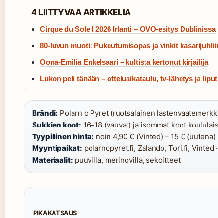
4 LIITTYVAA ARTIKKELIA
Cirque du Soleil 2026 Irlanti – OVO-esitys Dublinissa
80-luvun muoti: Pukeutumisopas ja vinkit kasarijuhlii
Oona-Emilia Enkelsaari – kultista kertonut kirjailija
Lukon peli tänään – otteluaikataulu, tv-lähetys ja liput
Brändi:
Polarn o Pyret (ruotsalainen lastenvaatemerkki
Sukkien koot:
16–18 (vauvat) ja isommat koot koululaisi
Tyypillinen hinta:
noin 4,90 € (Vinted) – 15 € (uutena) 
Myyntipaikat:
polarnopyret.fi, Zalando, Tori.fi, Vinted ·
Materiaalit:
puuvilla, merinovilla, sekoitteet
PIKAKATSAUS