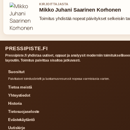
KIRJOITTAJASTA
Mikko Juhani Saarinen Korhonen
Toimitus yhdistää nopeat päivitykset selkeisiin tau
PRESSIPISTE.FI
Pressipiste.fi yhdistaa uutiset, oppaat ja analyysit moderniin toimituksellisee
layoutiin. Toimitus paivittaa sisaltoa jatkuvasti.
Suositut
Paivittaiset toimitusbriefit ja luottamusresurssit nopeaa varmistusta varten.
Tietoa meistä
Yhteystiedot
Historia
Tietosuojaseloste
Evästekäytäntö
Uutiskirje