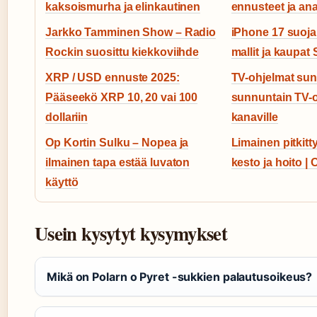
kaksoismurha ja elinkautinen
ennusteet ja ana
Jarkko Tamminen Show – Radio
iPhone 17 suoja
Rockin suosittu kiekkoviihde
mallit ja kaupa
XRP / USD ennuste 2025:
TV-ohjelmat sun
Pääseekö XRP 10, 20 vai 100
sunnuntain TV-o
dollariin
kanaville
Op Kortin Sulku – Nopea ja
Limainen pitkitt
ilmainen tapa estää luvaton
kesto ja hoito |
käyttö
Usein kysytyt kysymykset
Mikä on Polarn o Pyret -sukkien palautusoikeus?