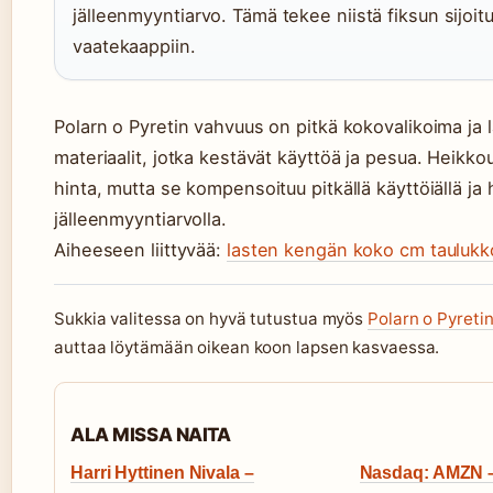
jälleenmyyntiarvo. Tämä tekee niistä fiksun sijoi
vaatekaappiin.
Polarn o Pyretin vahvuus on pitkä kokovalikoima ja 
materiaalit, jotka kestävät käyttöä ja pesua. Heikk
hinta, mutta se kompensoituu pitkällä käyttöiällä ja 
jälleenmyyntiarvolla.
Aiheeseen liittyvää:
lasten kengän koko cm taulukk
Sukkia valitessa on hyvä tutustua myös
Polarn o Pyreti
auttaa löytämään oikean koon lapsen kasvaessa.
ALA MISSA NAITA
Harri Hyttinen Nivala –
Nasdaq: AMZN –