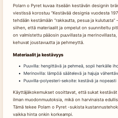
Polarn o Pyret kuvaa itseään kestävän designin brän
viestissä korostuu “Kestävää designia vuodesta 197
tehdään kestämään “rakkautta, pesua ja kulutusta” –
siihen, että materiaalit ja ompelut on suunniteltu pit
on valmistettu pääosin puuvillasta ja merinovillasta, 
kehuvat joustavuutta ja pehmeyttä.
Materiaalit ja kestävyys
Puuvilla: hengittävä ja pehmeä, sopii herkälle iho
Merinovilla: lämpöä säätelevä ja hajuja vähentä
Puuvilla-polyesteri-sekoite: kestävä ja nopeasti
Käyttäjäkokemukset osoittavat, että sukat kestävät
ilman muodonmuutoksia, mikä on harvinaista edullisi
Tämä tekee Polarn o Pyret -sukista kustannustehok
vaikka hinta onkin korkeampi.