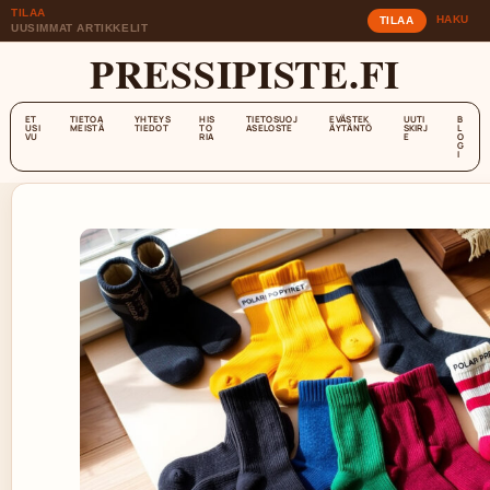
TILAA
HAKU
TILAA
UUSIMMAT ARTIKKELIT
PRESSIPISTE.FI
ET
TIETOA
YHTEYS
HIS
TIETOSUOJ
EVÄSTEK
UUTI
B
USI
MEISTÄ
TIEDOT
TO
ASELOSTE
ÄYTÄNTÖ
SKIRJ
L
VU
RIA
E
O
G
I