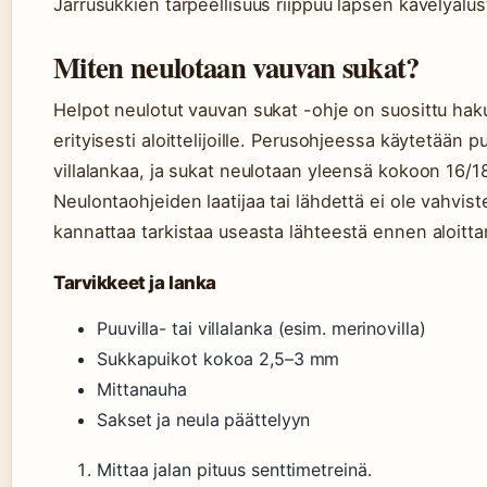
Jarrusukkien tarpeellisuus riippuu lapsen kävelyalus
Miten neulotaan vauvan sukat?
Helpot neulotut vauvan sukat -ohje on suosittu haku
erityisesti aloittelijoille. Perusohjeessa käytetään pu
villalankaa, ja sukat neulotaan yleensä kokoon 16/1
Neulontaohjeiden laatijaa tai lähdettä ei ole vahvist
kannattaa tarkistaa useasta lähteestä ennen aloitta
Tarvikkeet ja lanka
Puuvilla- tai villalanka (esim. merinovilla)
Sukkapuikot kokoa 2,5–3 mm
Mittanauha
Sakset ja neula päättelyyn
Mittaa jalan pituus senttimetreinä.