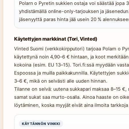
Polarn o Pyretin sukkien ostaja voi säästää jopa 
yhdistämällä online-only-tarjouksen ja jäsenedun
jäsenyyttä paras hinta jää usein 20 % alennuksee
Käytettyjen markkinat (Tori, Vinted)
Vinted Suomi (verkkokirpputori) tarjoaa Polarn o Py
käytettynä noin 4,90–6 € hintaan, ja koot merkitää
kokoina (esim. EU 13–15). Tori.fi:ssä myydään vasta
Espoossa ja muilla paikkakunnilla. Käytettyjen sukk
3–6 €, mikä on selvästi alle uuden hinnan.
Tilanne on selvä: uutena sukkapari maksaa 8–15 €, 
samat sukat saa murto-osalla. Ainoa haaste on oik
löytäminen, koska myyjät eivät aina ilmoita tarkkoja 
KÄYTÄNNÖN VINKKI