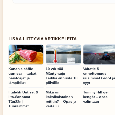
LISAA LIITTYVIA ARTIKKELEITA
Kanan sisäfile
10 vrk sää
Valtatie 5
uunissa – tarkat
Mäntyharju –
onnettomuus –
paistoajat ja
Tarkka ennuste 10
uusimmat tiedot j
lämpötilat
päivälle
syyt
Iltalehti Uutiset &
Mikä on
Tommy Hilfiger
Ilta-Sanomat
kaksikaistainen
kengät – opas
Tänään |
reititin? – Opas ja
valintaan
Tuoreimmat
vertailu