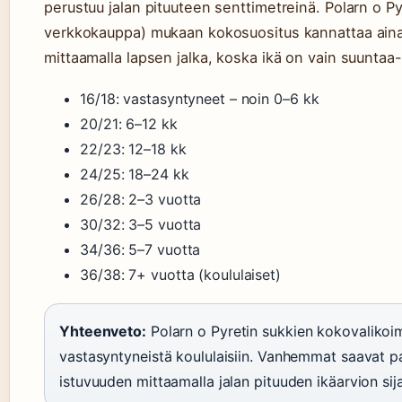
perustuu jalan pituuteen senttimetreinä. Polarn o Pyr
verkkokauppa) mukaan kokosuositus kannattaa aina
mittaamalla lapsen jalka, koska ikä on vain suuntaa
16/18: vastasyntyneet – noin 0–6 kk
20/21: 6–12 kk
22/23: 12–18 kk
24/25: 18–24 kk
26/28: 2–3 vuotta
30/32: 3–5 vuotta
34/36: 5–7 vuotta
36/38: 7+ vuotta (koululaiset)
Yhteenveto:
Polarn o Pyretin sukkien kokovalikoi
vastasyntyneistä koululaisiin. Vanhemmat saavat p
istuvuuden mittaamalla jalan pituuden ikäarvion sij