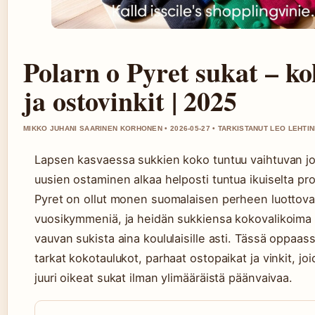
Polarn o Pyret sukat – k
ja ostovinkit | 2025
MIKKO JUHANI SAARINEN KORHONEN • 2026-05-27 • TARKISTANUT LEO LEHTI
Lapsen kasvaessa sukkien koko tuntuu vaihtuvan jo
uusien ostaminen alkaa helposti tuntua ikuiselta proj
Pyret on ollut monen suomalaisen perheen luottoval
vuosikymmeniä, ja heidän sukkiensa kokovalikoima u
vauvan sukista aina koululaisille asti. Tässä oppaa
tarkat kokotaulukot, parhaat ostopaikat ja vinkit, joi
juuri oikeat sukat ilman ylimääräistä päänvaivaa.