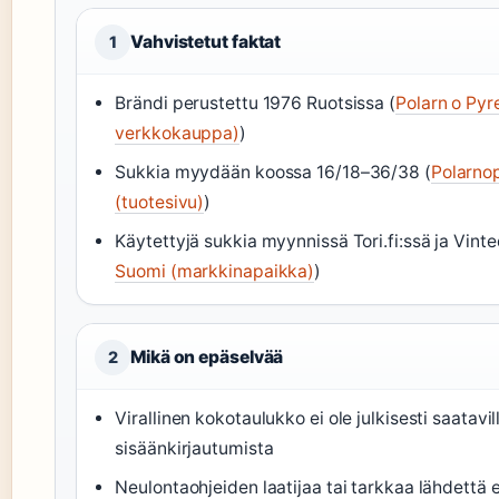
Vahvistetut faktat
1
Brändi perustettu 1976 Ruotsissa (
Polarn o Pyre
verkkokauppa)
)
Sukkia myydään koossa 16/18–36/38 (
Polarnop
(tuotesivu)
)
Käytettyjä sukkia myynnissä Tori.fi:ssä ja Vinte
Suomi (markkinapaikka)
)
Mikä on epäselvää
2
Virallinen kokotaulukko ei ole julkisesti saatavil
sisäänkirjautumista
Neulontaohjeiden laatijaa tai tarkkaa lähdettä e